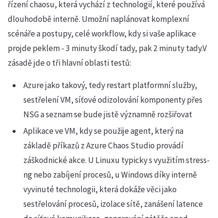
řízení chaosu, která vychází z technologií, které používá
dlouhodobě interně. Umožní naplánovat komplexní
scénáře a postupy, celé workflow, kdy si vaše aplikace
projde peklem - 3 minuty škodí tady, pak 2 minuty tady.V
zásadě jde o tři hlavní oblasti testů:
Azure jako takový, tedy restart platformní služby,
sestřelení VM, síťové odizolování komponenty přes
NSG a seznam se bude jistě významně rozšiřovat
Aplikace ve VM, kdy se použije agent, který na
základě příkazů z Azure Chaos Studio provádí
záškodnické akce. U Linuxu typicky s využitím stress-
ng nebo zabíjení procesů, u Windows díky interně
vyvinuté technologii, která dokáže věci jako
sestřelování procesů, izolace sítě, zanášení latence