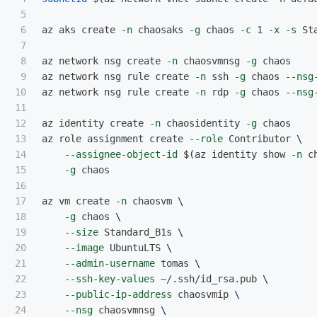
5

6

az aks create 
-n
 chaosaks 
-g
 chaos 
-c
 1 
-x
-s
 St
7

8

az network nsg create 
-n
 chaosvmnsg 
-g
 chaos 

9

az network nsg rule create 
-n
 ssh 
-g
 chaos 
--nsg
10

az network nsg rule create 
-n
 rdp 
-g
 chaos 
--nsg
11

12

az identity create 
-n
 chaosidentity 
-g
 chaos

13

az role assignment create 
--role
 Contributor 
\
14

--assignee-object-id
$(
az identity show 
-n
 c
15

-g
 chaos

16

17

az vm create 
-n
 chaosvm 
\
18

-g
 chaos 
\
19

--size
 Standard_B1s 
\
20

--image
 UbuntuLTS 
\
21

--admin-username
 tomas 
\
22

--ssh-key-values
 ~/.ssh/id_rsa.pub 
\
23

--public-ip-address
 chaosvmip 
\
24

--nsg
 chaosvmnsg 
\