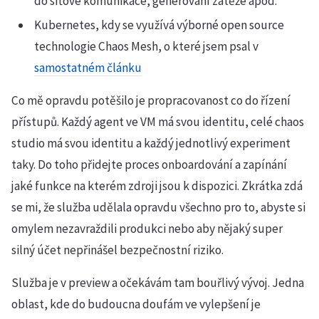
do síťové komunikace, generování zátěže apod.
Kubernetes, kdy se využívá výborné open source
technologie Chaos Mesh, o které jsem psal v
samostatném článku
Co mě opravdu potěšilo je propracovanost co do řízení
přístupů. Každý agent ve VM má svou identitu, celé chaos
studio má svou identitu a každý jednotlivý experiment
taky. Do toho přidejte proces onboardování a zapínání
jaké funkce na kterém zdroji jsou k dispozici. Zkrátka zdá
se mi, že služba udělala opravdu všechno pro to, abyste si
omylem nezavraždili produkci nebo aby nějaký super
silný účet nepřinášel bezpečnostní riziko.
Služba je v preview a očekávám tam bouřlivý vývoj. Jedna
oblast, kde do budoucna doufám ve vylepšení je