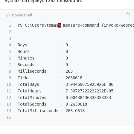
vychází na nějakých 263 milisekund.
1

PS
C:\Users\tomas
>
measure-command
{
invoke-webre
2

3

4

Days
:
0
5

Hours
:
0
6

Minutes
:
0
7

Seconds
:
0
8

Milliseconds
:
263
9

Ticks
:
2630618
10

TotalDays
:
3.04469675925926E-06
11

TotalHours
:
7.30727222222222E-05
12

TotalMinutes
:
0.00438436333333333
13

TotalSeconds
:
0.2630618
14

TotalMilliseconds
:
263.0618