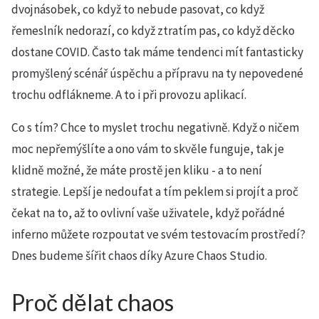
dvojnásobek, co když to nebude pasovat, co když
řemeslník nedorazí, co když ztratím pas, co když děcko
dostane COVID. Často tak máme tendenci mít fantasticky
promyšlený scénář úspěchu a přípravu na ty nepovedené
trochu odflákneme. A to i při provozu aplikací.
Co s tím? Chce to myslet trochu negativně. Když o ničem
moc nepřemýšlíte a ono vám to skvěle funguje, tak je
klidně možné, že máte prostě jen kliku - a to není
strategie. Lepší je nedoufat a tím peklem si projít a proč
čekat na to, až to ovlivní vaše uživatele, když pořádné
inferno můžete rozpoutat ve svém testovacím prostředí?
Dnes budeme šířit chaos díky Azure Chaos Studio.
Proč dělat chaos