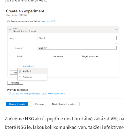
Začněme NSG akcí - pojďme dost brutálně zakázat VM, na
které NSG je, jakoukoli komunikaci ven, takže ji efektivně