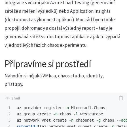
integrace s věcmi jako Azure Load Testing (generování
zátěže a měření výsledků) nebo Application Insights
(dostupnost a výkonnost aplikací). Moc rád bych tohle
propojil dohromady a dostal výsledný report - tady je
generovaná zátěž vs. dostupnost aplikace a jak to vypadá
v jednotlivých fázích chaos experimentu.
Připravíme si prostředí
Nahodím si nějaká VMkaa, chaos studio, identity,
přístupy.
1

az provider register 
-n
 Microsoft.Chaos

2

az group create 
-n
 chaos 
-l
 westeurope

3

az network vnet create 
-n
 chaosnet 
-g
 chaos 
--ad
4

subnetId
=
$(
az network vnet subnet create 
-n
 defa