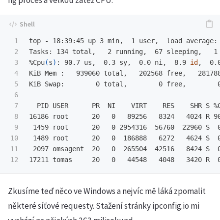
ng proces a velkou zátěž CPU.
1

top - 18:39:45 up 3 min,  1 user,  load average: 
2

Tasks: 134 total,   2 running,  67 sleeping,   1 
3

%Cpu
(
s
)
: 90.7 us,  0.3 sy,  0.0 ni,  8.9 
id
,  0.
4

KiB Mem :   939060 total,   202568 free,   281788
5

KiB Swap:        0 total,        0 free,        0
6

7

  PID USER      PR  NI    VIRT    RES    SHR S %C
8

16186 root      20   0   89256   8324   4024 R 90
9

 1459 root      20   0 2954316  56760  22960 S  0
10

 1489 root      20   0  186888   6272   4624 S  0
11

 2097 omsagent  20   0  265504  42516   8424 S  0
Zkusíme teď něco ve Windows a nejvíc mě láká zpomalit
některé síťové requesty. Stažení stránky ipconfig.io mi