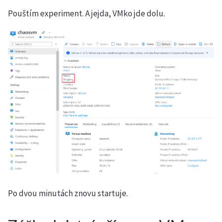
Pouštím experiment. A jejda, VMko jde dolu.
Po dvou minutách znovu startuje.