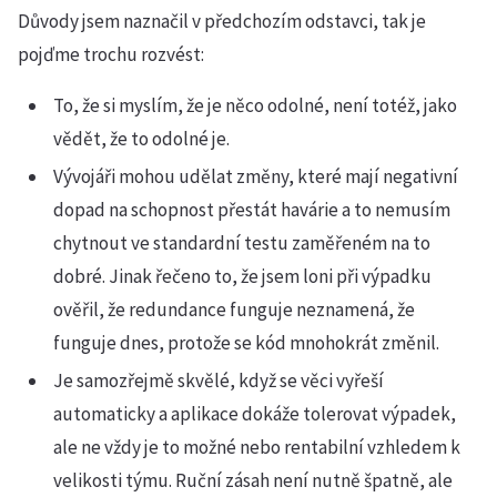
Důvody jsem naznačil v předchozím odstavci, tak je
pojďme trochu rozvést:
To, že si myslím, že je něco odolné, není totéž, jako
vědět, že to odolné je.
Vývojáři mohou udělat změny, které mají negativní
dopad na schopnost přestát havárie a to nemusím
chytnout ve standardní testu zaměřeném na to
dobré. Jinak řečeno to, že jsem loni při výpadku
ověřil, že redundance funguje neznamená, že
funguje dnes, protože se kód mnohokrát změnil.
Je samozřejmě skvělé, když se věci vyřeší
automaticky a aplikace dokáže tolerovat výpadek,
ale ne vždy je to možné nebo rentabilní vzhledem k
velikosti týmu. Ruční zásah není nutně špatně, ale