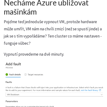
Necháme Azure ubližovat
mašinkám
Pojďme teď jednoduše vypnout VM, protože hardware
může umřít, VM nám na chvíli zmizí (než se spustí jinde) a
jak se s tím vypořádáme? Ten cluster co máme nastaven -
funguje vůbec?
Vypnutí provedeme na dvě minuty.