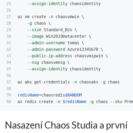
25

--assign-identity
 chaosidentity

26

27

az vm create 
-n
 chaosvmwin 
\
28

-g
 chaos 
\
29

--size
 Standard_B2s 
\
30

--image
 Win2019Datacenter 
\
31

--admin-username
 tomas 
\
32

--admin-password
 Azure12345678 
\
33

--public-ip-address
 chaosvmipwin 
\
34

--nsg
 chaosvmnsg 
\
35

--assign-identity
 chaosidentity

36

37

az aks get-credentials 
-n
 chaosaks 
-g
 chaos

38

39

redisName
=
chaosredis
$RANDOM
az redis create 
-n
$redisName
-g
 chaos 
--sku
 Pre
Nasazení Chaos Studia a první