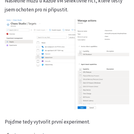
Následně můžu u každé VM selektivně říct, které testy
jsem ochoten pro ni připustit.
Pojďme tedy vytvořit první experiment.