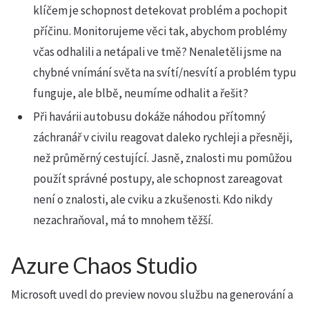
klíčem je schopnost detekovat problém a pochopit
příčinu. Monitorujeme věci tak, abychom problémy
včas odhalili a netápali ve tmě? Nenaletěli jsme na
chybné vnímání světa na svítí/nesvítí a problém typu
funguje, ale blbě, neumíme odhalit a řešit?
Při havárii autobusu dokáže náhodou přítomný
záchranář v civilu reagovat daleko rychleji a přesněji,
než průměrný cestující. Jasně, znalosti mu pomůžou
použít správné postupy, ale schopnost zareagovat
není o znalosti, ale cviku a zkušenosti. Kdo nikdy
nezachraňoval, má to mnohem těžší.
Azure Chaos Studio
Microsoft uvedl do preview novou službu na generování a