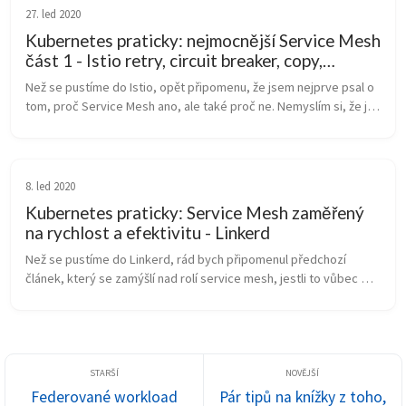
27. led 2020
Kubernetes praticky: nejmocnější Service Mesh
část 1 - Istio retry, circuit breaker, copy,
balancing
Než se pustíme do Istio, opět připomenu, že jsem nejprve psal o 
tom, proč Service Mesh ano, ale také proč ne. Nemyslím si, že je 
pro každého a jsou i jiné, v některých případech lepší, varianty. 
Ta...
8. led 2020
Kubernetes praticky: Service Mesh zaměřený
na rychlost a efektivitu - Linkerd
Než se pustíme do Linkerd, rád bych připomenul předchozí 
článek, který se zamýšlí nad rolí service mesh, jestli to vůbec 
potřebuji a jaké výhody a nevýhody přináší. V rámci pokračování 
tématu se bu...
Federované workload
Pár tipů na knížky z toho,