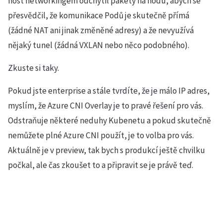
host networkingem odchytil pakety na nodu, abych se
přesvědčil, že komunikace Podů je skutečně přímá
(žádné NAT ani jinak změněné adresy) a že nevyužívá
nějaký tunel (žádná VXLAN nebo něco podobného).
Zkuste si taky.
Pokud jste enterprise a stále tvrdíte, že je málo IP adres,
myslím, že Azure CNI Overlay je to pravé řešení pro vás.
Odstraňuje některé neduhy Kubenetu a pokud skutečně
nemůžete plné Azure CNI použít, je to volba pro vás.
Aktuálně je v preview, tak bych s produkcí ještě chvilku
počkal, ale čas zkoušet to a připravit se je právě teď.