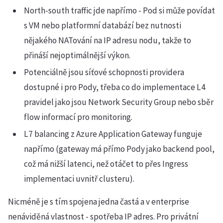
North-south traffic jde napřímo - Pod si může povídat
s VM nebo platformní databází bez nutnosti
nějakého NATování na IP adresu nodu, takže to
přináší nejoptimálnější výkon.
Potenciálně jsou síťové schopnosti providera
dostupné i pro Pody, třeba co do implementace L4
pravidel jako jsou Network Security Group nebo sběr
flow informací pro monitoring.
L7 balancing z Azure Application Gateway funguje
napřímo (gateway má přímo Pody jako backend pool,
což má nižší latenci, než otáčet to přes Ingress
implementaci uvnitř clusteru).
Nicméně je s tím spojena jedna častá a v enterprise
nenáviděná vlastnost - spotřeba IP adres. Pro privátní