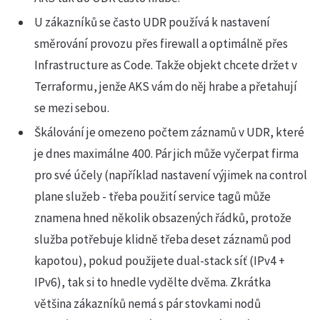
U zákazníků se často UDR používá k nastavení
směrování provozu přes firewall a optimálně přes
Infrastructure as Code. Takže objekt chcete držet v
Terraformu, jenže AKS vám do něj hrabe a přetahují
se mezi sebou.
Škálování je omezeno počtem záznamů v UDR, které
je dnes maximálne 400. Pár jich může vyčerpat firma
pro své účely (například nastavení výjimek na control
plane služeb - třeba použití service tagů může
znamena hned několik obsazených řádků, protože
služba potřebuje klidně třeba deset záznamů pod
kapotou), pokud použijete dual-stack síť (IPv4 +
IPv6), tak si to hnedle vydělte dvěma. Zkrátka
většina zákazníků nemá s pár stovkami nodů