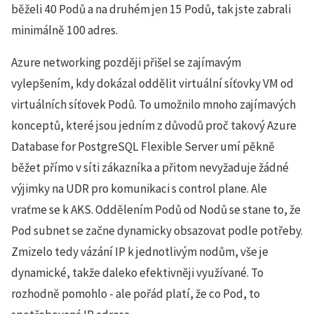
běželi 40 Podů a na druhém jen 15 Podů, tak jste zabrali
minimálně 100 adres.
Azure networking později přišel se zajímavým
vylepšením, kdy dokázal oddělit virtuální síťovky VM od
virtuálních síťovek Podů. To umožnilo mnoho zajímavých
konceptů, které jsou jedním z důvodů proč takový Azure
Database for PostgreSQL Flexible Server umí pěkně
běžet přímo v síti zákazníka a přitom nevyžaduje žádné
výjimky na UDR pro komunikaci s control plane. Ale
vraťme se k AKS. Oddělením Podů od Nodů se stane to, že
Pod subnet se začne dynamicky obsazovat podle potřeby.
Zmizelo tedy vázání IP k jednotlivým nodům, vše je
dynamické, takže daleko efektivněji využívané. To
rozhodně pomohlo - ale pořád platí, že co Pod, to