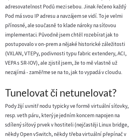
adresovatelnost Podů mezi sebou. Jinak řečeno každý
Pod má svou IP adresu a navzájem se vidí. To je velmi
přínosné, ale současně to klade nároky na síťovou
implementaci. Původně jsem chtěl rozebírat jak to
postupovalo v on-prem a nějaké historické záležitosti
(VXLAN, VTEPy, podivnosti typu fabric extendery, ACI,
VEPA s SR-IOV), ale zjistil jsem, že to mě vlastně už
nezajímá - zaměřme se na to, jak to vypadá v cloudu.
Tunelovat či netunelovat?
Pody žijí uvnitř nodu typicky ve formě virtuální síťovky,
resp. veth páru, který je jedním koncem napojen na
sdílený síťový prvek v hostiteli (nejčastěji Linux bridge,
někdy Open vSwitch, někdy třeba virtuální přepínač v