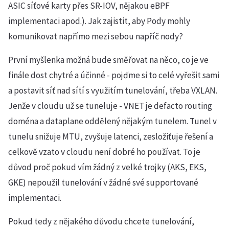
ASIC síťové karty přes SR-IOV, nějakou eBPF
implementaci apod.). Jak zajistit, aby Pody mohly
komunikovat napřímo mezi sebou napříč nody?
První myšlenka možná bude směřovat na něco, co je ve
finále dost chytré a účinné - pojďme si to celé vyřešit sami
a postavit síť nad sítí s využitím tunelování, třeba VXLAN.
Jenže v cloudu už se tuneluje - VNET je defacto routing
doména a dataplane oddělený nějakým tunelem. Tunel v
tunelu snižuje MTU, zvyšuje latenci, zesložiťuje řešení a
celkově vzato v cloudu není dobré ho používat. To je
důvod proč pokud vím žádný z velké trojky (AKS, EKS,
GKE) nepoužil tunelování v žádné své supportované
implementaci.
Pokud tedy z nějakého důvodu chcete tunelování,