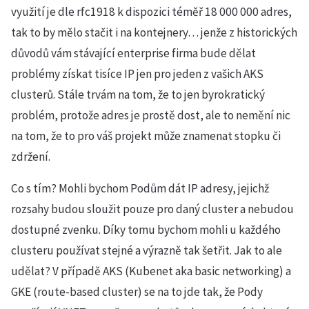
využití je dle rfc1918 k dispozici téměř 18 000 000 adres,
tak to by mělo stačit i na kontejnery… jenže z historických
důvodů vám stávající enterprise firma bude dělat
problémy získat tisíce IP jen pro jeden z vašich AKS
clusterů. Stále trvám na tom, že to jen byrokratický
problém, protože adres je prostě dost, ale to nemění nic
na tom, že to pro váš projekt může znamenat stopku či
zdržení.
Co s tím? Mohli bychom Podům dát IP adresy, jejichž
rozsahy budou sloužit pouze pro daný cluster a nebudou
dostupné zvenku. Díky tomu bychom mohli u každého
clusteru používat stejné a výrazně tak šetřit. Jak to ale
udělat? V případě AKS (Kubenet aka basic networking) a
GKE (route-based cluster) se na to jde tak, že Pody