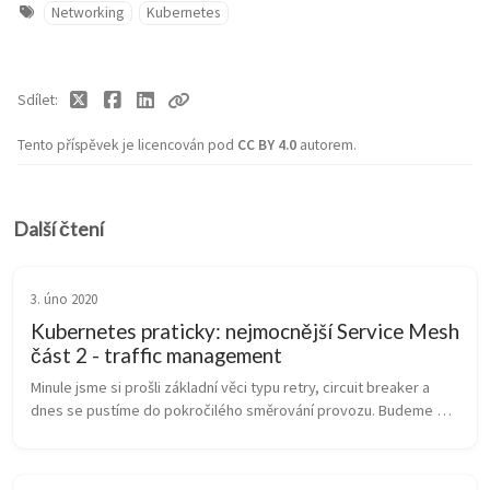
Networking
Kubernetes
Sdílet
Tento příspěvek je licencován pod
CC BY 4.0
autorem.
Další čtení
3. úno 2020
Kubernetes praticky: nejmocnější Service Mesh
část 2 - traffic management
Minule jsme si prošli základní věci typu retry, circuit breaker a 
dnes se pustíme do pokročilého směrování provozu. Budeme 
pokračovat s prostředím z minula, kdy Istio jako takové mám 
zprovozněno a ...