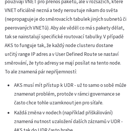
používají VNET pro přenos paketů, ale v rozsazích, které
VNET oficiálně nezná a tedy neroutuje nikam do světa
(nepropaguje je do směrovacích tabulek jiných subnetů či
peerovaných VNETů). Aby ale věděl co má s pakety dělat,
tak se nainstalují specifické routovací tabulky. V případě
AKS to funguje tak, že každý node clusteru dostane
určitý range IP adres a v User Defined Route se nastaví
směrování, že tyto adresy se mají posílat na tento node.
To ale znamená pár nepříjemností:
AKS musí mít přístup k UDR - už to samo o sobě může
znamenat problém, protože v rámci governance se
často chce tohle uzamknout jen pro síťaře.
Každá změna v nodech (například přiškálování)
znamená nutnost uzaložení daších záznamů v UDR -
AKS tak do UDR často hrabe.