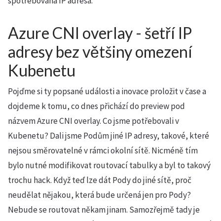
spotřebovaná IP adresa.
Azure CNI overlay - šetří IP
adresy bez většiny omezení
Kubenetu
Pojďme si ty popsané události a inovace proložit v čase a
dojdeme k tomu, co dnes přichází do preview pod
názvem Azure CNI overlay. Co jsme potřebovali v
Kubenetu? Dali jsme Podům jiné IP adresy, takové, které
nejsou směrovatelné v rámci okolní sítě. Nicméně tím
bylo nutné modifikovat routovací tabulky a byl to takový
trochu hack. Když teď lze dát Pody do jiné sítě, proč
neudělat nějakou, která bude určená jen pro Pody?
Nebude se routovat někam jinam. Samozřejmě tady je