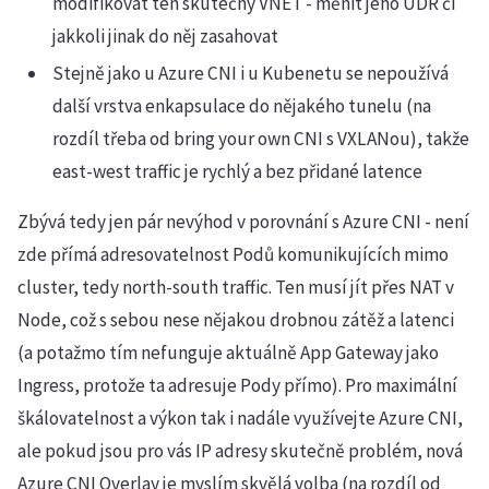
modifikovat ten skutečný VNET - měnit jeho UDR či
jakkoli jinak do něj zasahovat
Stejně jako u Azure CNI i u Kubenetu se nepoužívá
další vrstva enkapsulace do nějakého tunelu (na
rozdíl třeba od bring your own CNI s VXLANou), takže
east-west traffic je rychlý a bez přidané latence
Zbývá tedy jen pár nevýhod v porovnání s Azure CNI - není
zde přímá adresovatelnost Podů komunikujících mimo
cluster, tedy north-south traffic. Ten musí jít přes NAT v
Node, což s sebou nese nějakou drobnou zátěž a latenci
(a potažmo tím nefunguje aktuálně App Gateway jako
Ingress, protože ta adresuje Pody přímo). Pro maximální
škálovatelnost a výkon tak i nadále využívejte Azure CNI,
ale pokud jsou pro vás IP adresy skutečně problém, nová
Azure CNI Overlay je myslím skvělá volba (na rozdíl od