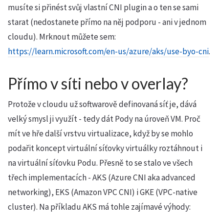
musíte si přinést svůj vlastní CNI plugin a o ten se sami
starat (nedostanete přímo na něj podporu - ani v jednom
cloudu). Mrknout můžete sem:
https://learn.microsoft.com/en-us/azure/aks/use-byo-cni
.
Přímo v síti nebo v overlay?
Protože v cloudu už softwarově definovaná síť je, dává
velký smysl ji využít - tedy dát Pody na úroveň VM. Proč
mít ve hře další vrstvu virtualizace, když by se mohlo
podařit koncept virtuální síťovky virtuálky roztáhnout i
na virtuální síťovku Podu. Přesně to se stalo ve všech
třech implementacích - AKS (Azure CNI aka advanced
networking), EKS (Amazon VPC CNI) i GKE (VPC-native
cluster). Na příkladu AKS má tohle zajímavé výhody: