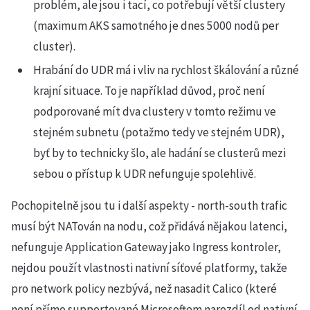
problém, ale jsou i tací, co potřebují větší clustery
(maximum AKS samotného je dnes 5000 nodů per
cluster).
Hrabání do UDR má i vliv na rychlost škálování a různé
krajní situace. To je například důvod, proč není
podporované mít dva clustery v tomto režimu ve
stejném subnetu (potažmo tedy ve stejném UDR),
byť by to technicky šlo, ale hadání se clusterů mezi
sebou o přístup k UDR nefunguje spolehlivě.
Pochopitelně jsou tu i další aspekty - north-south trafic
musí být NATován na nodu, což přidává nějakou latenci,
nefunguje Application Gateway jako Ingress kontroler,
nejdou použít vlastnosti nativní síťové platformy, takže
pro network policy nezbývá, než nasadit Calico (které
není přímo supportované Microsoftem narozdíl od nativní