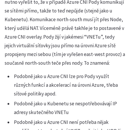
nutno vyřešit to, že v případě Azure CNI Pody komunikují
se sítěmi přímo, takže to teď nepůjde (stejně jako u
Kubenetu). Komunikace north-south musí jít přes Node,
který udělá NAT. Víceméně právě takhle je to postavené v
Azure CNI overlay. Pody žijí v jakémesi “VNETu”, tedy
jejich virtuální síťovky jsou přímo na úrovni Azure sítě
propojeny mezi sebou (tím je vyřešen east-west provoz) a
současně north-south teče přes nody. To znamená:
Podobně jako u Azure CNI lze pro Pody využít
různých funkcí a akcelerací na úrovni Azure, třeba
síťové politiky apod.
Podobně jako u Kubenetu se nespotřebovávají IP
adresy skutečného VNETu
Podobně jako u Azure CNI není potřeba nějak