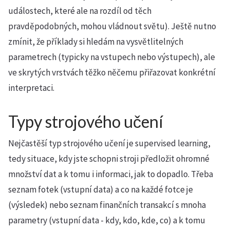
událostech, které ale na rozdíl od těch
pravděpodobných, mohou vládnout světu). Ještě nutno
zmínit, že příklady si hledám na vysvětlitelných
parametrech (typicky na vstupech nebo výstupech), ale
ve skrytých vrstvách těžko něčemu přiřazovat konkrétní
interpretaci.
Typy strojového učení
Nejčastěší typ strojového učení je supervised learning,
tedy situace, kdy jste schopni stroji předložit ohromné
množství dat a k tomu i informaci, jak to dopadlo. Třeba
seznam fotek (vstupní data) a co na každé fotce je
(výsledek) nebo seznam finančních transakcí s mnoha
parametry (vstupní data - kdy, kdo, kde, co) a k tomu