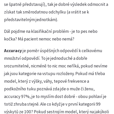
se špatně představují), tak je dobré výsledek odmocnit a
získat tak směrodatnou odchylku (a vrátit se k
představitelným jednotkám).
Dál pojďme na klasifikační problém - je to pes nebo
kočka? Má pacient nemoc nebo nemá?
Accuracy
je poměr úspěšných odpovědí k celkovému
množství odpovědí. To je jednoduché a dobře
srozumitelné, nicméně to nic moc neříká, pokud nevíme
jak jsou kategorie na vstupu rozloženy. Pokud má třeba
model, který z výšky, váhy, tepové frekvence a
podkožního tuku poznává zda jde o muže či ženu,
accuracy 97%, je to myslím dost dobré - obou pohlaví je
totiž zhruba stejně. Ale co když je v první kategorii 99
výskytů ze 100? Pokud sestrojím model, který na jakýkoli