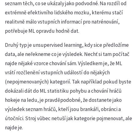
seznam těch, co se ukázaly jako podvodné. Na rozdíl od
extrémně efektivního lidského mozku, kterému stačí
realitvně málo vstupních informací pro natrénování,
potřebuje ML opravdu hodně dat.
Druhý typ je unsupervised learning, kdy sice předložíme
data, ale neřekneme co je výsledek. Nechť si tam počítač
najde nějaké vzorce chování sám. Výsledkem je, že ML
vrátí rozčlenění vstupních událostí do nějakých
(nepojmenovaných) kategorií. Tak například pokud byste
dokázali dát do ML statistiku pohybu a chování hráčů
hokeje na ledu, je pravděpodobné, že dostanete jako
výsledek seznam hráčů, kteří jsou brankáři, obránci a
útočníci. Stroj vůbec netuší jak kategorie pojmenovat, ale
najde je.