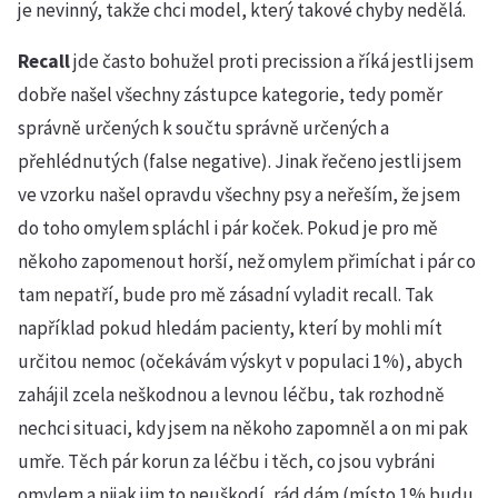
je nevinný, takže chci model, který takové chyby nedělá.
Recall
jde často bohužel proti precission a říká jestli jsem
dobře našel všechny zástupce kategorie, tedy poměr
správně určených k součtu správně určených a
přehlédnutých (false negative). Jinak řečeno jestli jsem
ve vzorku našel opravdu všechny psy a neřeším, že jsem
do toho omylem spláchl i pár koček. Pokud je pro mě
někoho zapomenout horší, než omylem přimíchat i pár co
tam nepatří, bude pro mě zásadní vyladit recall. Tak
například pokud hledám pacienty, kterí by mohli mít
určitou nemoc (očekávám výskyt v populaci 1%), abych
zahájil zcela neškodnou a levnou léčbu, tak rozhodně
nechci situaci, kdy jsem na někoho zapomněl a on mi pak
umře. Těch pár korun za léčbu i těch, co jsou vybráni
omylem a nijak jim to neuškodí, rád dám (místo 1% budu