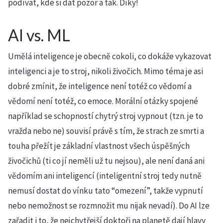
podívat, kde si dát pozor a tak. Díky!
AI vs. ML
Umělá inteligence je obecně cokoli, co dokáže vykazovat
inteligenci a je to stroj, nikoli živočich. Mimo téma je asi
dobré zmínit, že inteligence není totéž co vědomí a
vědomí není totéž, co emoce. Morální otázky spojené
například se schopností chytrý stroj vypnout (tzn. je to
vražda nebo ne) souvisí právě s tím, že strach ze smrti a
touha přežít je základní vlastnost všech úspěšných
živočichů (ti co jí neměli už tu nejsou), ale není daná ani
vědomím ani inteligencí (inteligentní stroj tedy nutně
nemusí dostat do vínku tato “omezení”, takže vypnutí
nebo nemožnost se rozmnožit mu nijak nevadí). Do AI lze
zařadit i to, že nejchytřejší doktoři na planetě dají hlavy