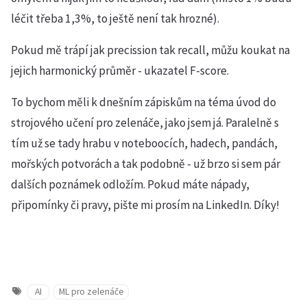
léčit třeba 1,3%, to ještě není tak hrozné).
Pokud mě trápí jak precission tak recall, můžu koukat na
jejich harmonický průměr - ukazatel F-score.
To bychom měli k dnešním zápiskům na téma úvod do
strojového učení pro zelenáče, jako jsem já. Paralelně s
tím už se tady hrabu v noteboocích, hadech, pandách,
mořských potvorách a tak podobně - už brzo si sem pár
dalších poznámek odložím. Pokud máte nápady,
připomínky či pravy, pište mi prosím na LinkedIn. Díky!
AI
ML pro zelenáče