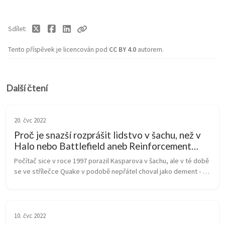
Sdílet
Tento příspěvek je licencován pod
CC BY 4.0
autorem.
Další čtení
20. čvc 2022
Proč je snazší rozprášit lidstvo v šachu, než v
Halo nebo Battlefield aneb Reinforcement
Learning pro zelenáče
Počítač sice v roce 1997 porazil Kasparova v šachu, ale v té době 
se ve střílečce Quake v podobě nepřátel choval jako dement - 
snadno jsem ho porazil díky lepší taktice. Vypadalo to, že Deep 
Blue j...
10. čvc 2022