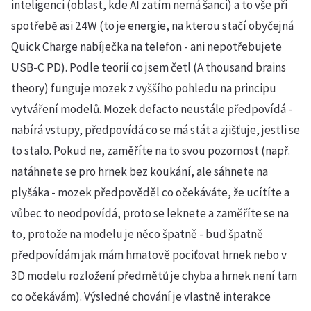
inteligenci (oblast, kde AI zatím nemá šanci) a to vše při
spotřebě asi 24W (to je energie, na kterou stačí obyčejná
Quick Charge nabíječka na telefon - ani nepotřebujete
USB-C PD). Podle teorií co jsem četl (A thousand brains
theory) funguje mozek z vyššího pohledu na principu
vytváření modelů. Mozek defacto neustále předpovídá -
nabírá vstupy, předpovídá co se má stát a zjišťuje, jestli se
to stalo. Pokud ne, zaměříte na to svou pozornost (např.
natáhnete se pro hrnek bez koukání, ale sáhnete na
plyšáka - mozek předpověděl co očekáváte, že ucítíte a
vůbec to neodpovídá, proto se leknete a zaměříte se na
to, protože na modelu je něco špatně - buď špatně
předpovídám jak mám hmatově pociťovat hrnek nebo v
3D modelu rozložení předmětů je chyba a hrnek není tam
co očekávám). Výsledné chování je vlastně interakce