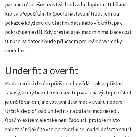
parametrů ve všech vrstvách odzadu dopředu. Udělám
krok a přepočítám to (podle nastavení třeba jednou
pokaždé když projdu všechna data nebo víckrát), pak
pokračujeme dál. Kdy přestat a jak moc minimalizace cost
funkce na datech bude přínosem pro reálné výsledky
modelu?
Underfit a overfit
Model možná datům příliš neodpovídá - tak například
takový, který bez ohledu na vstup vrací na výstupu číslo 1
je určitě validní, ale vstupní data moc v úvahu nebere.
Určitě jde o případ underfit - na data to moc nesedí.
Opačný extrém ale také není žádoucí, protože místo
nalezení nějakého vzorce chování se model defacto naučí