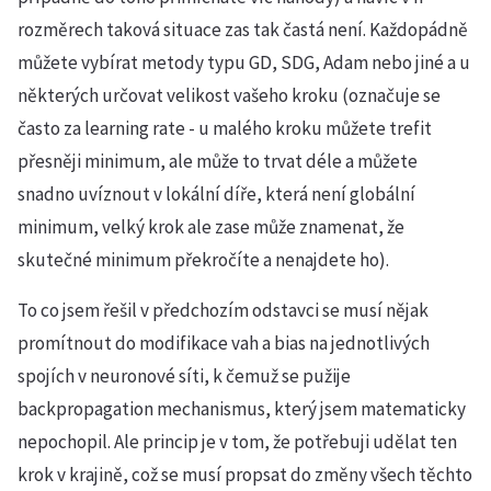
rozměrech taková situace zas tak častá není. Každopádně
můžete vybírat metody typu GD, SDG, Adam nebo jiné a u
některých určovat velikost vašeho kroku (označuje se
často za learning rate - u malého kroku můžete trefit
přesněji minimum, ale může to trvat déle a můžete
snadno uvíznout v lokální díře, která není globální
minimum, velký krok ale zase může znamenat, že
skutečné minimum překročíte a nenajdete ho).
To co jsem řešil v předchozím odstavci se musí nějak
promítnout do modifikace vah a bias na jednotlivých
spojích v neuronové síti, k čemuž se pužije
backpropagation mechanismus, který jsem matematicky
nepochopil. Ale princip je v tom, že potřebuji udělat ten
krok v krajině, což se musí propsat do změny všech těchto