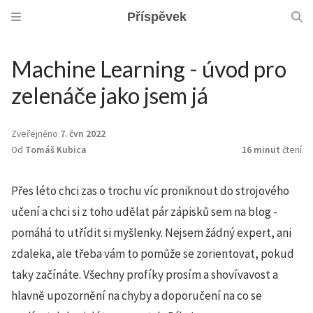
Příspěvek
Machine Learning - úvod pro
zelenáče jako jsem já
Zveřejněno
7. čvn 2022
Od
Tomáš Kubica
16 minut
čtení
Přes léto chci zas o trochu víc proniknout do strojového
učení a chci si z toho udělat pár zápisků sem na blog -
pomáhá to utřídit si myšlenky. Nejsem žádný expert, ani
zdaleka, ale třeba vám to pomůže se zorientovat, pokud
taky začínáte. Všechny profíky prosím a shovívavost a
hlavně upozornění na chyby a doporučení na co se