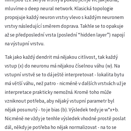
mluvíme o deep neural network. Klasická topologie
propojuje každý neuron vrstvy vlevo s každým neuronem
vrstvy následující směrem doprava. Takhle se to opakuje
až se předposlední vrsta (poslední “hidden layer”) napojí
na výstupní vrstvu.
Tak jako každý dendrit má nějakou citlivost, tak každý
vstup (x) do neuronu má nějakou číselnou váhu (w). Na
vstupní vrstvě se to dá ještě interpretovat - lokalita bytu
má větší váhu, než patro - nicméně v dalších vrstvách už je
interpretace prakticky nemožná. Kromě toho může
vzniknout potřeba, aby nějaký vstupní parametr byl
nějak posunutý - to je bias (b). Výsledek tedy je w*x+b.
Nicméně ne vždy je tenhle výsledek vhodné prostě poslat
dál, někdy je potřeba ho nějak normalizovat - na to se