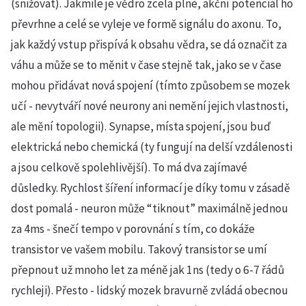
(snižovat). Jakmile je vědro zcela plné, akční potenciál ho
převrhne a celé se vyleje ve formě signálu do axonu. To,
jak každý vstup přispívá k obsahu vědra, se dá označit za
váhu a může se to měnit v čase stejně tak, jako se v čase
mohou přidávat nová spojení (tímto způsobem se mozek
učí - nevytváří nové neurony ani nemění jejich vlastnosti,
ale mění topologii). Synapse, místa spojení, jsou buď
elektrická nebo chemická (ty fungují na delší vzdálenosti
a jsou celkově spolehlivější). To má dva zajímavé
důsledky. Rychlost šíření informací je díky tomu v zásadě
dost pomalá - neuron může “tiknout” maximálně jednou
za 4ms - šnečí tempo v porovnání s tím, co dokáže
transistor ve vašem mobilu. Takový transistor se umí
přepnout už mnoho let za méně jak 1ns (tedy o 6-7 řádů
rychleji). Přesto - lidský mozek bravurně zvládá obecnou