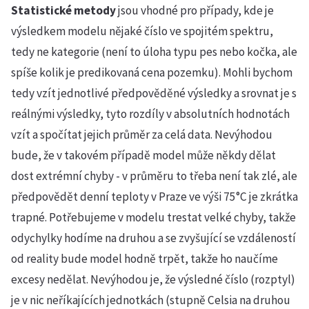
Statistické metody
jsou vhodné pro případy, kde je
výsledkem modelu nějaké číslo ve spojitém spektru,
tedy ne kategorie (není to úloha typu pes nebo kočka, ale
spíše kolik je predikovaná cena pozemku). Mohli bychom
tedy vzít jednotlivé předpověděné výsledky a srovnat je s
reálnými výsledky, tyto rozdíly v absolutních hodnotách
vzít a spočítat jejich průměr za celá data. Nevýhodou
bude, že v takovém případě model může někdy dělat
dost extrémní chyby - v průměru to třeba není tak zlé, ale
předpovědět denní teploty v Praze ve výši 75°C je zkrátka
trapné. Potřebujeme v modelu trestat velké chyby, takže
odychylky hodíme na druhou a se zvyšující se vzdáleností
od reality bude model hodně trpět, takže ho naučíme
excesy nedělat. Nevýhodou je, že výsledné číslo (rozptyl)
je v nic neříkajících jednotkách (stupně Celsia na druhou