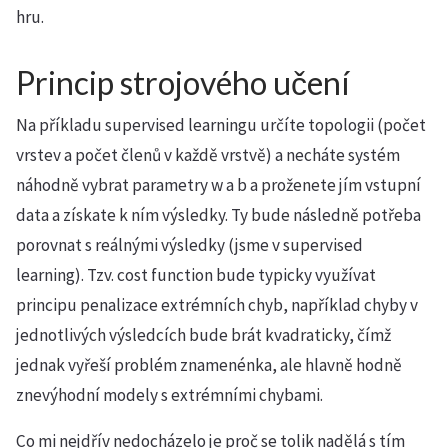
hru.
Princip strojového učení
Na příkladu supervised learningu určíte topologii (počet
vrstev a počet členů v každě vrstvě) a necháte systém
náhodně vybrat parametry w a b a proženete jím vstupní
data a získate k ním výsledky. Ty bude následně potřeba
porovnat s reálnými výsledky (jsme v supervised
learning). Tzv. cost function bude typicky využívat
principu penalizace extrémních chyb, například chyby v
jednotlivých výsledcích bude brát kvadraticky, čímž
jednak vyřeší problém znamenénka, ale hlavně hodně
znevýhodní modely s extrémními chybami.
Co mi nejdřív nedocházelo je proč se tolik nadělá s tím