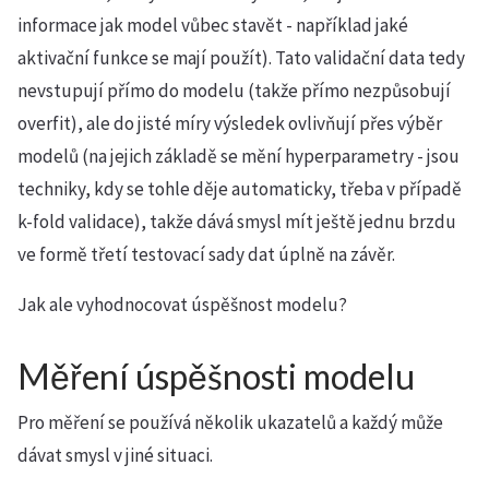
informace jak model vůbec stavět - například jaké
aktivační funkce se mají použít). Tato validační data tedy
nevstupují přímo do modelu (takže přímo nezpůsobují
overfit), ale do jisté míry výsledek ovlivňují přes výběr
modelů (na jejich základě se mění hyperparametry - jsou
techniky, kdy se tohle děje automaticky, třeba v případě
k-fold validace), takže dává smysl mít ještě jednu brzdu
ve formě třetí testovací sady dat úplně na závěr.
Jak ale vyhodnocovat úspěšnost modelu?
Měření úspěšnosti modelu
Pro měření se používá několik ukazatelů a každý může
dávat smysl v jiné situaci.