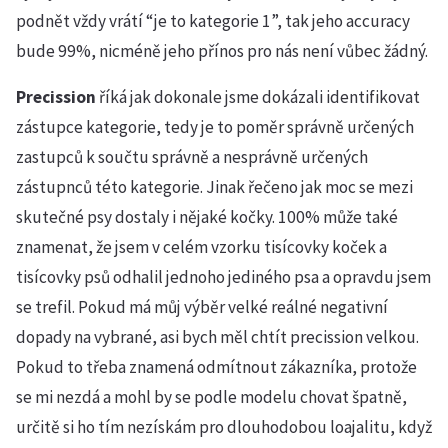
podnět vždy vrátí “je to kategorie 1”, tak jeho accuracy
bude 99%, nicméně jeho přínos pro nás není vůbec žádný.
Precission
říká jak dokonale jsme dokázali identifikovat
zástupce kategorie, tedy je to poměr správně určených
zastupců k součtu správně a nesprávně určených
zástupnců této kategorie. Jinak řečeno jak moc se mezi
skutečné psy dostaly i nějaké kočky. 100% může také
znamenat, že jsem v celém vzorku tisícovky koček a
tisícovky psů odhalil jednoho jediného psa a opravdu jsem
se trefil. Pokud má můj výběr velké reálné negativní
dopady na vybrané, asi bych měl chtít precission velkou.
Pokud to třeba znamená odmítnout zákazníka, protože
se mi nezdá a mohl by se podle modelu chovat špatně,
určitě si ho tím nezískám pro dlouhodobou loajalitu, když