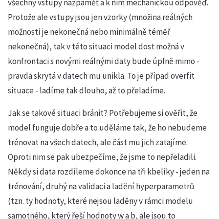
všechny vstupy nazpaměť a k nim mechanickou odpověď.
Protože ale vstupy jsou jen vzorky (množina reálných
možností je nekonečná nebo minimálně téměř
nekonečná), tak v této situaci model dost možná v
konfrontaci s novými reálnými daty bude úplně mimo -
pravda skrytá v datech mu unikla. To je případ overfit
situace - ladíme tak dlouho, až to přeladíme.
Jak se takové situaci bránit? Potřebujeme si ověřit, že
model funguje dobře a to uděláme tak, že ho nebudeme
trénovat na všech datech, ale část mu jich zatajíme.
Oproti nim se pak ubezpečíme, že jsme to nepřeladili.
Někdy si data rozdíleme dokonce na tři kbelíky - jeden na
trénování, druhý na validaci a ladění hyperparametrů
(tzn. ty hodnoty, které nejsou laděny v rámci modelu
samotného, který řeší hodnoty w a b, ale jsou to