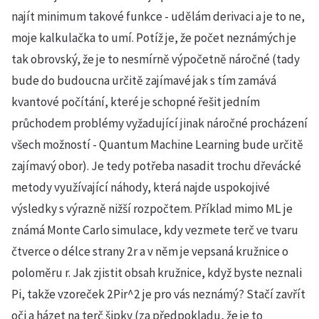
najít minimum takové funkce - udělám derivaci a je to ne,
moje kalkulačka to umí. Potíž je, že počet neznámých je
tak obrovský, že je to nesmírně výpočetně náročné (tady
bude do budoucna určitě zajímavé jak s tím zamává
kvantové počítání, které je schopné řešit jedním
průchodem problémy vyžadující jinak náročné procházení
všech možností - Quantum Machine Learning bude určitě
zajímavý obor). Je tedy potřeba nasadit trochu dřevácké
metody využívající náhody, která najde uspokojivé
výsledky s výrazně nižší rozpočtem. Příklad mimo ML je
známá Monte Carlo simulace, kdy vezmete terč ve tvaru
čtverce o délce strany 2r a v něm je vepsaná kružnice o
poloměru r. Jak zjistit obsah kružnice, když byste neznali
Pi, takže vzoreček 2Pir^2 je pro vás neznámý? Stačí zavřít
oči a házet na terč šipky (za předpokladu, že je to