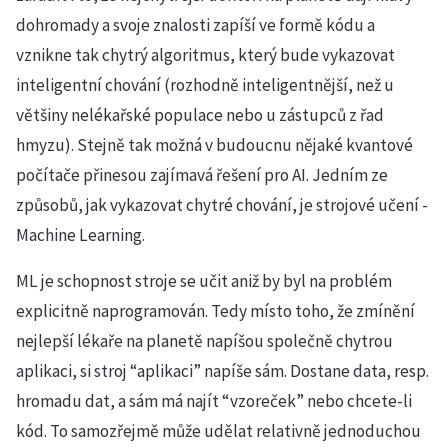
dohromady a svoje znalosti zapíší ve formě kódu a
vznikne tak chytrý algoritmus, který bude vykazovat
inteligentní chování (rozhodně inteligentnější, než u
většiny nelékařské populace nebo u zástupců z řad
hmyzu). Stejně tak možná v budoucnu nějaké kvantové
počítače přinesou zajímavá řešení pro AI. Jedním ze
způsobů, jak vykazovat chytré chování, je strojové učení -
Machine Learning.
ML je schopnost stroje se učit aniž by byl na problém
explicitně naprogramován. Tedy místo toho, že zmínění
nejlepší lékaře na planetě napíšou společně chytrou
aplikaci, si stroj “aplikaci” napíše sám. Dostane data, resp.
hromadu dat, a sám má najít “vzoreček” nebo chcete-li
kód. To samozřejmě může udělat relativně jednoduchou