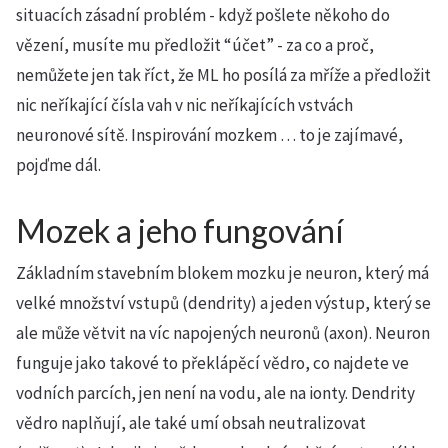
situacích zásadní problém - když pošlete někoho do
vězení, musíte mu předložit “účet” - za co a proč,
nemůžete jen tak říct, že ML ho posílá za mříže a předložit
nic neříkající čísla vah v nic neříkajících vstvách
neuronové sítě. Inspirování mozkem … to je zajímavé,
pojďme dál.
Mozek a jeho fungování
Základním stavebním blokem mozku je neuron, který má
velké množství vstupů (dendrity) a jeden výstup, který se
ale může větvit na víc napojených neuronů (axon). Neuron
funguje jako takové to překlápěcí vědro, co najdete ve
vodních parcích, jen není na vodu, ale na ionty. Dendrity
vědro naplňují, ale také umí obsah neutralizovat