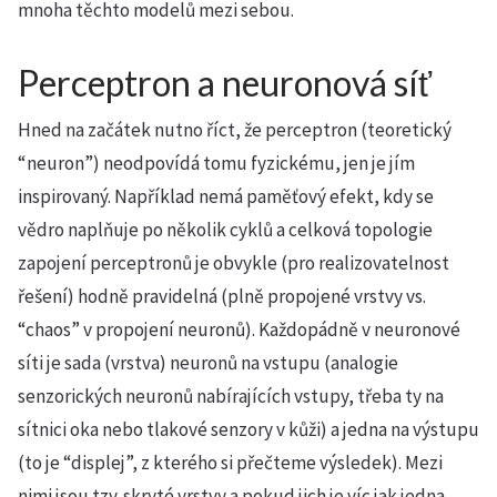
mnoha těchto modelů mezi sebou.
Perceptron a neuronová síť
Hned na začátek nutno říct, že perceptron (teoretický
“neuron”) neodpovídá tomu fyzickému, jen je jím
inspirovaný. Například nemá paměťový efekt, kdy se
vědro naplňuje po několik cyklů a celková topologie
zapojení perceptronů je obvykle (pro realizovatelnost
řešení) hodně pravidelná (plně propojené vrstvy vs.
“chaos” v propojení neuronů). Každopádně v neuronové
síti je sada (vrstva) neuronů na vstupu (analogie
senzorických neuronů nabírajících vstupy, třeba ty na
sítnici oka nebo tlakové senzory v kůži) a jedna na výstupu
(to je “displej”, z kterého si přečteme výsledek). Mezi
nimi jsou tzv. skryté vrstvy a pokud jich je víc jak jedna,