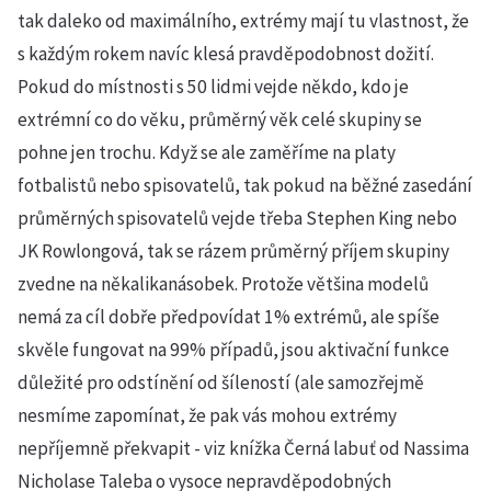
tak daleko od maximálního, extrémy mají tu vlastnost, že
s každým rokem navíc klesá pravděpodobnost dožití.
Pokud do místnosti s 50 lidmi vejde někdo, kdo je
extrémní co do věku, průměrný věk celé skupiny se
pohne jen trochu. Když se ale zaměříme na platy
fotbalistů nebo spisovatelů, tak pokud na běžné zasedání
průměrných spisovatelů vejde třeba Stephen King nebo
JK Rowlongová, tak se rázem průměrný příjem skupiny
zvedne na někalikanásobek. Protože většina modelů
nemá za cíl dobře předpovídat 1% extrémů, ale spíše
skvěle fungovat na 99% případů, jsou aktivační funkce
důležité pro odstínění od šíleností (ale samozřejmě
nesmíme zapomínat, že pak vás mohou extrémy
nepříjemně překvapit - viz knížka Černá labuť od Nassima
Nicholase Taleba o vysoce nepravděpodobných