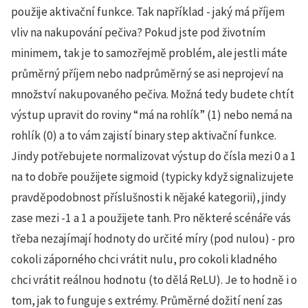
použije aktivační funkce. Tak například - jaký má příjem
vliv na nakupování pečiva? Pokud jste pod životním
minimem, tak je to samozřejmě problém, ale jestli máte
průměrný příjem nebo nadprůměrný se asi neprojeví na
množství nakupovaného pečiva. Možná tedy budete chtít
výstup upravit do roviny “má na rohlík” (1) nebo nemá na
rohlík (0) a to vám zajistí binary step aktivační funkce.
Jindy potřebujete normalizovat výstup do čísla mezi 0 a 1
na to dobře použijete sigmoid (typicky když signalizujete
pravděpodobnost příslušnosti k nějaké kategorii), jindy
zase mezi -1 a 1 a použijete tanh. Pro některé scénáře vás
třeba nezajímají hodnoty do určité míry (pod nulou) - pro
cokoli záporného chci vrátit nulu, pro cokoli kladného
chci vrátit reálnou hodnotu (to dělá ReLU). Je to hodně i o
tom, jak to funguje s extrémy. Průměrné dožití není zas