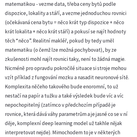
matematikou - vezme data, třeba ceny bytů podle
dispozice, lokality a stáří, a vezme jednoduchou rovnici
(očekávaná cena bytu = něco krát typ dispozice + něco
krát lokalita + něco krát stáří) a pokusí se najít hodnoty
těch “něco”. Realitní makléř, pokud by tedy uměl
matematiku (o čemž lze možná pochybovat), by ze
zkušenosti mohl najít rovnici taky, není to žádná magie.
Nicméně pro opravdu pokročilé situace si stroje mohou
vzít příklad z fungování mozku a nasadit neuronové sítě.
Komplexita něčeho takového bude enoromní, to už
nestačí na papír a tužku a také výsledek bude víc a víc
nepochopitelný (zatímco v předchozím případě je
rovnice, která dává váhy parametrům a je jasné co se v ní
děje, komplexní deep learning model už takhle nějak
interpretovat nejde). Mimochodem to je v některých