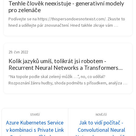
Tenhle člověk neexistuje - generativní modely
pro zelenáče
Podívejte se na https://thispersondoesnotexist.com/. Zkuste to 
hned a udělejte pár znovunačtení. Hned takhle zkraje vám 
prozradím pár triků:    Na pozadí nikdy není nějaký nápis a pokud 
ano, tak ne...
29. čvn 2022
Kolik jazyků umíš, tolikrát jsi robotem -
Recurrent Neural Networks a Transformers
pro zelenáče
“Na topole podle skal zelený můžík …”, no, co udělal? 
Rozpoznání žánru hudby, shoda podmětu s přísudkem, analýza 
sentimentu v textu, převod mluvené řeči na text či překlady - v 
tom všem se obvykle ...
Azure Kubernetes Service
Jak to vidí počítač -
v kombinaci s Private Link
Convolutional Neural