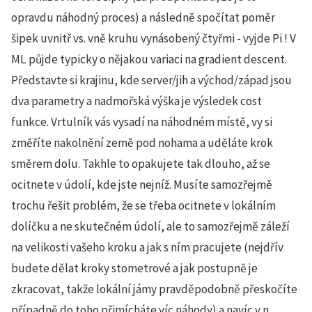
opravdu náhodný proces) a následně spočítat poměr
šipek uvnitř vs. vně kruhu vynásobený čtyřmi - vyjde Pi ! V
ML půjde typicky o nějakou variaci na gradient descent.
Představte si krajinu, kde server/jih a východ/západ jsou
dva parametry a nadmořská výška je výsledek cost
funkce. Vrtulník vás vysadí na náhodném místě, vy si
změříte nakolnění země pod nohama a uděláte krok
směrem dolu. Takhle to opakujete tak dlouho, až se
ocitnete v údolí, kde jste nejníž. Musíte samozřejmě
trochu řešit problém, že se třeba ocitnete v lokálním
dolíčku a ne skutečném údolí, ale to samozřejmě záleží
na velikosti vašeho kroku a jak s ním pracujete (nejdřív
budete dělat kroky stometrové a jak postupně je
zkracovat, takže lokální jámy pravděpodobně přeskočíte
případně do toho přimícháte víc náhody) a navíc v n