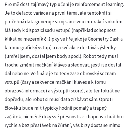
Pro mě dost zajímavý typ učení je reinforcement learning.
Je to defacto variace na první téma, ale tentokrát si
potřebná data generuje stroj sám svou interakcí s okolím.
Má tedy k dispozici sadu vstupů (například schopnost
klikat na mezerník či šipky ve hře jako je Geometry Dash a
k tomu grafický vstup) a na své akce dostává výsledky
(umřel jsem, dostal jsem body apod.). Robot tedy musí
trochu změnit mačkání kláves a sledovat, jestli se dostal
dál nebo ne. Ve finále je to tedy zase obrovský seznam
vstupů (časy a sekvence mačkání kláves a k tomu
obrazová informace) a výstupů (score), ale tentokrát ne
dopředu, ale robot si musí data získávat sám. Oproti
člověku bude mít typicky hodně pomalý a trapný
začátek, nicméně díky své přesnosti a schopnosti hrát hru
rychle a bez přestávek na čůrání, vás brzy dostane mimo