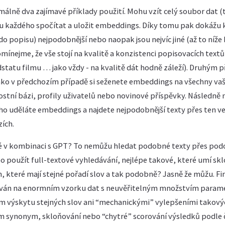
álně dva zajímavé příklady použití. Mohu vzít celý soubor dat (
a u každého spočítat a uložit embeddings. Díky tomu pak dokážu 
 do popisu) nejpodobnější nebo naopak jsou nejvíc jiné (až to níž
ínejme, že vše stojí na kvalitě a konzistenci popisovacích textů
statu filmu … jako vždy - na kvalitě dát hodně záleží). Druhým p
jako v předchozím případě si seženete embeddings na všechny vaš
ostní bázi, profily uživatelů nebo novinové příspěvky. Následně 
ho uděláte embeddings a najdete nejpodobnější texty přes ten ve
zích.
vé v kombinaci s GPT? To nemůžu hledat podobné texty přes podo
 použít full-textové vyhledávání, nejlépe takové, které umí skl
které mají stejné pořadí slov a tak podobně? Jasně že můžu. Fint
ván na enormním vzorku dat s neuvěřitelným množstvím paramet
m výskytu stejných slov ani “mechanickými” vylepšeními takových
m synonym, skloňování nebo “chytré” scorování výsledků podle 