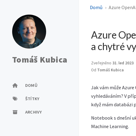
Domů
Azure OpenAI
Azure Open
a chytré v
Tomáš Kubica
Zveřejněno
31. led 2023
Od
Tomáš Kubica
DOMŮ
Jak vám může Azure
vyhledáváním? V příp
ŠTÍTKY
když mám databázi po
ARCHIVY
Notebook s dnešní 
Machine Learning.