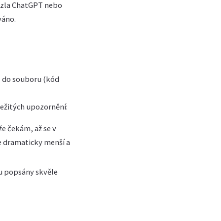
ouzla ChatGPT nebo
váno.
hl do souboru (kód
ležitých upozornění:
e čekám, až se v
e dramaticky menší a
ou popsány skvěle