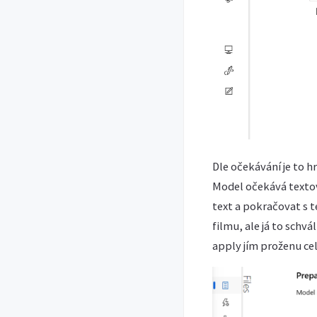
Dle očekávání je to h
Model očekává textov
text a pokračovat s 
filmu, ale já to schv
apply jím proženu cel