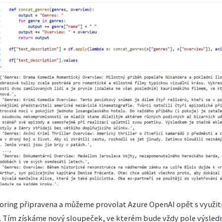
oring připravena a můžeme provolat Azure OpenAI opět s využi
. Tím získáme nový sloupeček, ve kterém bude vždy pole výsle