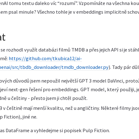
enAI tomu textu daleko víc “rozumí”. Vzpomínáte na všechna k
jsem psal minule? Všechno tohle je v embeddings implicitně scho
at
se rozhodl využít databázi filmů TMDB a přes jejich API si je stá
 mě:
https://github.com/tkubica12/ai-
enai/src/tbdb_downloader/tmdb_downloader.py
). Tady pár dů
ových důvodů jsem nepoužil největší GPT 3 model DaVinci, protož
eví next-gen řešení pro embeddings. GPT model, který použiji, j
ě u češtiny - přesto jsem ji chtěl použít.
v češtině mají menší kvalitu, než u angličtiny. Některé filmy js
 Fiction), jiné ne.
das DataFrame a vyhledejme si popisek Pulp Fiction.