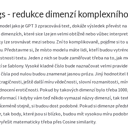
 - redukce dimenzí komplexního
model jako je GPT 3 zpracovává text, dokáže výsledek převést n
h dimenzích, které sice lze jen velmi obtížně nebo vůbec interpr
ky lze srovnávat mezi sebou. Zní to komplikovaně, pojďme si to 
. Představme si, že místo modelu máte lidi, kteří budou vytrén
stnosti textu. Jeden z nich se bude zaměřovat třeba na to, jak m
í se šablony. Vysoké kladné číslo bude naznačovat velmi pravide
 a čísla pod nulou budou znamenat jasnou prózu. Jiný hodnotite
 tragičnosti, ještě další míru vědečnosti, slovní rozmanitosti, mí
nocení erotičnosti. Pokud by takových dimenzí bylo třeba 1000,
nformací. I kdyby vám teď někdo vymazal názvy dimenzí, tak text
ceméně stejně, si budou dost podobné. Pokud si dimenze předst
, tak body, které jsou si blízko, budou mít vysokou míru podob
yřešit matematicky třeba přes Cosine similarity.