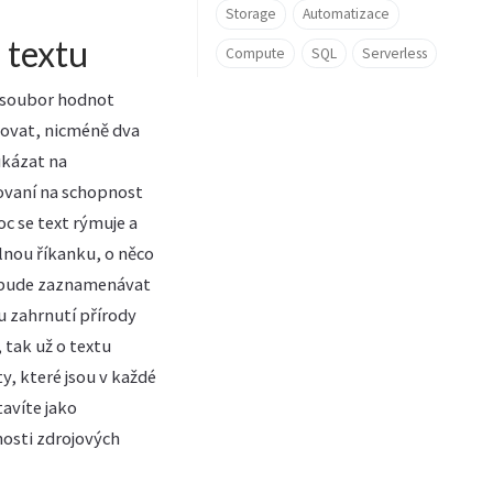
Storage
Automatizace
 textu
Compute
SQL
Serverless
a soubor hodnot
etovat, nicméně dva
ukázat na
ovaní na schopnost
oc se text rýmuje a
lnou říkanku, o něco
l bude zaznamenávat
ru zahrnutí přírody
 tak už o textu
y, které jsou v každé
avíte jako
nosti zdrojových