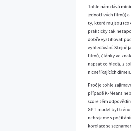
Tohle nám dává minim
jednotlivých filmů) 
ty, které mu jsou (co
prakticky tak nezapom
dobře vystihovat pod
vyhledávání. Stejně 
filmů, články ve znal
napsat co hledá, z to
nicneříkajících dimen
Proč je tohle zajíma
případě K-Means nebo
score těm odpovědím, 
GPT model byl tréno
nehrajeme s počítání
korelace se sezname