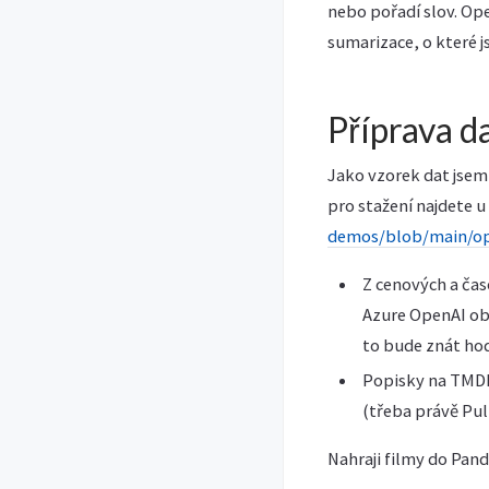
nebo pořadí slov. Op
sumarizace, o které 
Příprava d
Jako vzorek dat jsem 
pro stažení najdete u
demos/blob/main/op
Z cenových a čas
Azure OpenAI obj
to bude znát hodn
Popisky na TMDB 
(třeba právě Pulp
Nahraji filmy do Pan