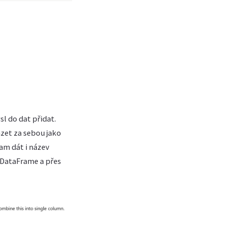
sl do dat přidat.
zet za sebou jako
am dát i název
s DataFrame a přes