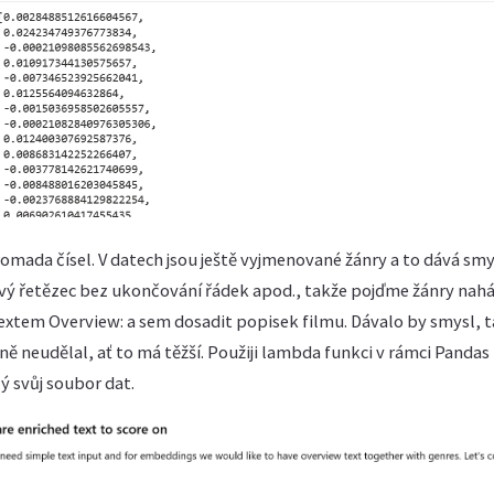
romada čísel. V datech jsou ještě vyjmenované žánry a to dává smy
ý řetězec bez ukončování řádek apod., takže pojďme žánry nahá
textem Overview: a sem dosadit popisek filmu. Dávalo by smysl, t
álně neudělal, ať to má těžší. Použiji lambda funkci v rámci Panda
ý svůj soubor dat.