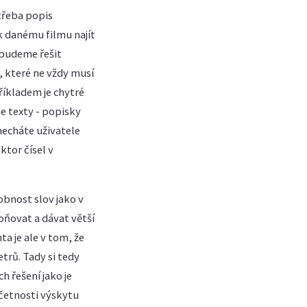
třeba popis
k danému filmu najít
e budeme řešit
, které ne vždy musí
říkladem je chytré
e texty - popisky
necháte uživatele
ktor čísel v
bnost slov jako v
oňovat a dávat větší
a je ale v tom, že
rů. Tady si tedy
 řešení jako je
četnosti výskytu