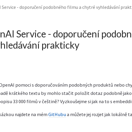
 Service - doporučení podobného filmu a chytré vyhledávání prakt
AI Service - doporučení podobn
yhledávání prakticky
 OpenAI pomoci s doporučováním podobných produktů nebo ch
adě krátkého textu by mohlo stačit položit dotaz podobně jako 
pisu 33 000 filmů v češtině? Vyzkoušejme si jak na to s embeddi
ukázkou najdete na mém
GitHubu
a můžete jej rozjet jak lokálně t