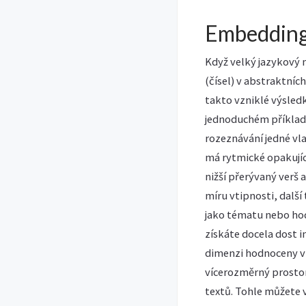
Embeddings
Když velký jazykový 
(čísel) v abstraktníc
takto vzniklé výsled
jednoduchém příkladu
rozeznávání jedné vla
má rytmické opakujíc
nižší přerývaný verš
míru vtipnosti, další
jako tématu nebo hod
získáte docela dost i
dimenzi hodnoceny ví
vícerozměrný prostor
textů. Tohle můžete v