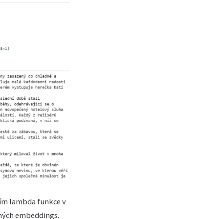
tím lambda funkce v
dných embeddings.