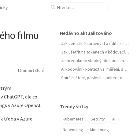
icky
ého filmu
Nedávno aktualizováno
Jak centrálně spravovat a řídit skills pro agenty a zejména jejich samostatné zlepšování
Jak ušetřit na tokenech v kódovacích agentech typu GitHub Copilot
Je předplatné vhodný obchodní model pro AI produkt? Zdražuje AI? Zdražují tokeny? Nebo se jen najíždí na férový model?
AI kódování - kontext vs. měření, software jako paměť, váš software se učit nebudu, OpenClaw a chytrá domácnost
15 minut
čtení
Spirální čtení, poslech a pokec - moje AI workflow pro nasání knihy do mozku
ytrým
v ChatGPT, ale co
ngs v Azure OpenAI.
Trendy štítky
ak třeba v Azure
Kubernetes
Security
AI
Networking
Monitoring