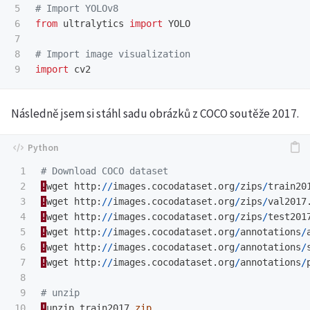
5

6

from
ultralytics
import
YOLO
7

8

import
cv2
Následně jsem si stáhl sadu obrázků z COCO soutěže 2017.
1

2

!
wget
http
:
//
images
.
cocodataset
.
org
/
zips
/
train20
3

!
wget
http
:
//
images
.
cocodataset
.
org
/
zips
/
val2017
4

!
wget
http
:
//
images
.
cocodataset
.
org
/
zips
/
test201
5

!
wget
http
:
//
images
.
cocodataset
.
org
/
annotations
/
6

!
wget
http
:
//
images
.
cocodataset
.
org
/
annotations
/
7

!
wget
http
:
//
images
.
cocodataset
.
org
/
annotations
/
8

9

10

!
unzip
train2017
.
zip