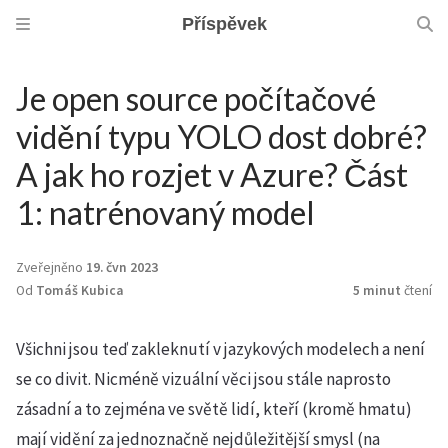
Příspěvek
Je open source počítačové
vidění typu YOLO dost dobré?
A jak ho rozjet v Azure? Část
1: natrénovaný model
Zveřejněno
19. čvn 2023
Od
Tomáš Kubica
5 minut
čtení
Všichni jsou teď zakleknutí v jazykových modelech a není
se co divit. Nicméně vizuální věci jsou stále naprosto
zásadní a to zejména ve světě lidí, kteří (kromě hmatu)
mají vidění za jednoznačně nejdůležitější smysl (na