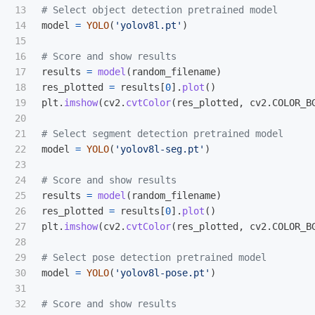
13

14

model
=
YOLO
(
'
yolov8l.pt
'
)
15

16

17

results
=
model
(
random_filename
)
18

res_plotted
=
results
[
0
].
plot
()
19

plt
.
imshow
(
cv2
.
cvtColor
(
res_plotted
,
cv2
.
COLOR_B
20

21

22

model
=
YOLO
(
'
yolov8l-seg.pt
'
)
23

24

25

results
=
model
(
random_filename
)
26

res_plotted
=
results
[
0
].
plot
()
27

plt
.
imshow
(
cv2
.
cvtColor
(
res_plotted
,
cv2
.
COLOR_B
28

29

30

model
=
YOLO
(
'
yolov8l-pose.pt
'
)
31

32
