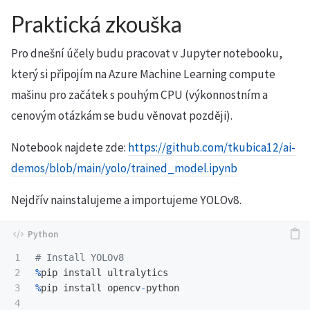
Praktická zkouška
Pro dnešní účely budu pracovat v Jupyter notebooku,
který si připojím na Azure Machine Learning compute
mašinu pro začátek s pouhým CPU (výkonnostním a
cenovým otázkám se budu věnovat později).
Notebook najdete zde:
https://github.com/tkubica12/ai-
demos/blob/main/yolo/trained_model.ipynb
Nejdřív nainstalujeme a importujeme YOLOv8.
1

2

%
pip
install
ultralytics
3

%
pip
install
opencv
-
python
4
