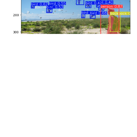
Pocitové hodnocení výsledků
a co dál
Za mě musím říct, že YOLOv8 funguje opravdu skvěle a to
i ve srovnání se službami typu Azure Cognitive Services.
Je samozřejmě otázka co znamená starat se o model,