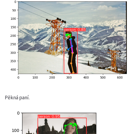
Pěkná paní.