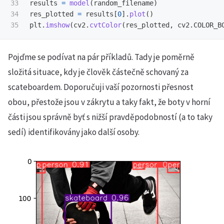
33

results
=
model
(
random_filename
)
34

res_plotted
=
results
[
0
].
plot
()
plt
.
imshow
(
cv2
.
cvtColor
(
res_plotted
,
cv2
.
COLOR_B
Pojďme se podívat na pár příkladů. Tady je poměrně
složitá situace, kdy je člověk částečně schovaný za
scateboardem. Doporučuji vaší pozornosti přesnost
obou, přestože jsou v zákrytu a taky fakt, že boty v horní
části jsou správně byť s nižší pravděpodobností (a to taky
sedí) identifikovány jako další osoby.