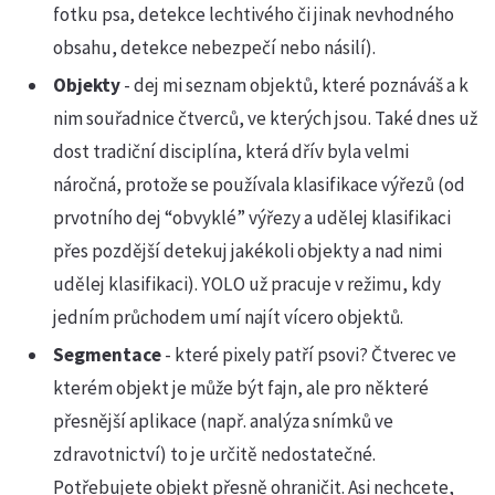
fotku psa, detekce lechtivého či jinak nevhodného
obsahu, detekce nebezpečí nebo násilí).
Objekty
- dej mi seznam objektů, které poznáváš a k
nim souřadnice čtverců, ve kterých jsou. Také dnes už
dost tradiční disciplína, která dřív byla velmi
náročná, protože se používala klasifikace výřezů (od
prvotního dej “obvyklé” výřezy a udělej klasifikaci
přes pozdější detekuj jakékoli objekty a nad nimi
udělej klasifikaci). YOLO už pracuje v režimu, kdy
jedním průchodem umí najít vícero objektů.
Segmentace
- které pixely patří psovi? Čtverec ve
kterém objekt je může být fajn, ale pro některé
přesnější aplikace (např. analýza snímků ve
zdravotnictví) to je určitě nedostatečné.
Potřebujete objekt přesně ohraničit. Asi nechcete,