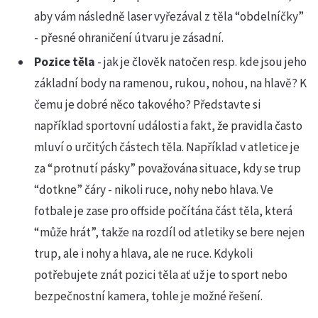
aby vám následně laser vyřezával z těla “obdelníčky”
- přesné ohraničení útvaru je zásadní.
Pozice těla
- jak je člověk natočen resp. kde jsou jeho
základní body na ramenou, rukou, nohou, na hlavě? K
čemu je dobré něco takového? Představte si
například sportovní události a fakt, že pravidla často
mluví o určitých částech těla. Například v atletice je
za “protnutí pásky” považována situace, kdy se trup
“dotkne” čáry - nikoli ruce, nohy nebo hlava. Ve
fotbale je zase pro offside počítána část těla, která
“může hrát”, takže na rozdíl od atletiky se bere nejen
trup, ale i nohy a hlava, ale ne ruce. Kdykoli
potřebujete znát pozici těla ať už je to sport nebo
bezpečnostní kamera, tohle je možné řešení.