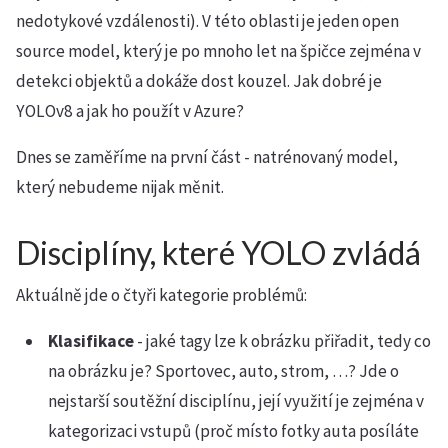
nedotykové vzdálenosti). V této oblasti je jeden open
source model, který je po mnoho let na špičce zejména v
detekci objektů a dokáže dost kouzel. Jak dobré je
YOLOv8 a jak ho použít v Azure?
Dnes se zaměříme na první část - natrénovaný model,
který nebudeme nijak měnit.
Disciplíny, které YOLO zvládá
Aktuálně jde o čtyři kategorie problémů:
Klasifikace
- jaké tagy lze k obrázku přiřadit, tedy co
na obrázku je? Sportovec, auto, strom, …? Jde o
nejstarší soutěžní disciplínu, její využití je zejména v
kategorizaci vstupů (proč místo fotky auta posíláte