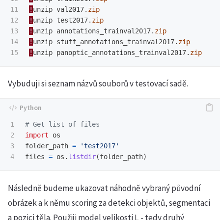
11

!
unzip
val2017
.
zip
12

!
unzip
test2017
.
zip
13

!
unzip
annotations_trainval2017
.
zip
14

!
unzip
stuff_annotations_trainval2017
.
zip
!
unzip
panoptic_annotations_trainval2017
.
zip
Vybuduji si seznam názvů souborů v testovací sadě.
1

2

import
os
3

folder_path
=
'
test2017
'
files
=
os
.
listdir
(
folder_path
)
Následně budeme ukazovat náhodně vybraný původní
obrázek a k němu scoring za detekci objektů, segmentaci
a pozici těla. Použiji model velikosti L - tedy druhý