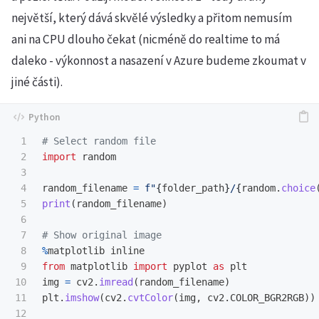
největší, který dává skvělé výsledky a přitom nemusím
ani na CPU dlouho čekat (nicméně do realtime to má
daleko - výkonnost a nasazení v Azure budeme zkoumat v
jiné části).
1

2

import
random
3

4

random_filename
=
f
"
{
folder_path
}
/
{
random
.
choice
5

print
(
random_filename
)
6

7

8

%
matplotlib
inline
9

from
matplotlib
import
pyplot
as
plt
10

img
=
cv2
.
imread
(
random_filename
)
11

plt
.
imshow
(
cv2
.
cvtColor
(
img
,
cv2
.
COLOR_BGR2RGB
))
12
