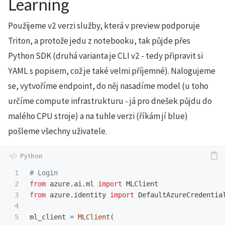
Learning
Použijeme v2 verzi služby, která v preview podporuje
Triton, a protože jedu z notebooku, tak půjde přes
Python SDK (druhá varianta je CLI v2 - tedy připravit si
YAML s popisem, což je také velmi příjemné). Nalogujeme
se, vytvoříme endpoint, do něj nasadíme model (u toho
určíme compute infrastrukturu - já pro dnešek půjdu do
malého CPU stroje) a na tuhle verzi (říkám jí blue)
pošleme všechny uživatele.
1

2

from
azure.ai.ml
import
MLClient
3

from
azure.identity
import
DefaultAzureCredentia
4

5

ml_client
=
MLClient
(