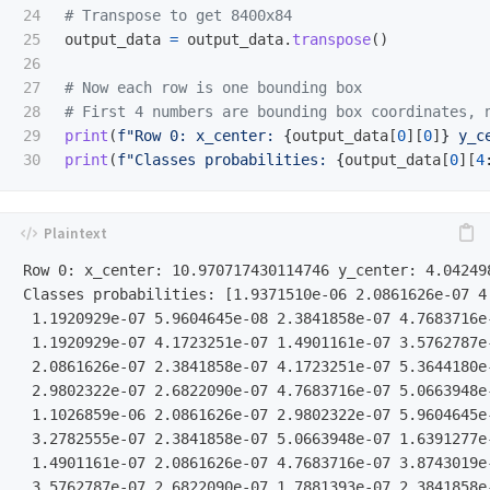
24

25

output_data
=
output_data
.
transpose
()
26

27

# Now each row is one bounding box

28

29

print
(
f
"
Row 0: x_center: 
{
output_data
[
0
][
0
]
}
 y_c
print
(
f
"
Classes probabilities: 
{
output_data
[
0
][
4
Row 0: x_center: 10.970717430114746 y_center: 4.04249
Classes probabilities: [1.9371510e-06 2.0861626e-07 4
 1.1920929e-07 5.9604645e-08 2.3841858e-07 4.7683716e-
 1.1920929e-07 4.1723251e-07 1.4901161e-07 3.5762787e-
 2.0861626e-07 2.3841858e-07 4.1723251e-07 5.3644180e-
 2.9802322e-07 2.6822090e-07 4.7683716e-07 5.0663948e-
 1.1026859e-06 2.0861626e-07 2.9802322e-07 5.9604645e-
 3.2782555e-07 2.3841858e-07 5.0663948e-07 1.6391277e-
 1.4901161e-07 2.0861626e-07 4.7683716e-07 3.8743019e-
 3.5762787e-07 2.6822090e-07 1.7881393e-07 2.3841858e-