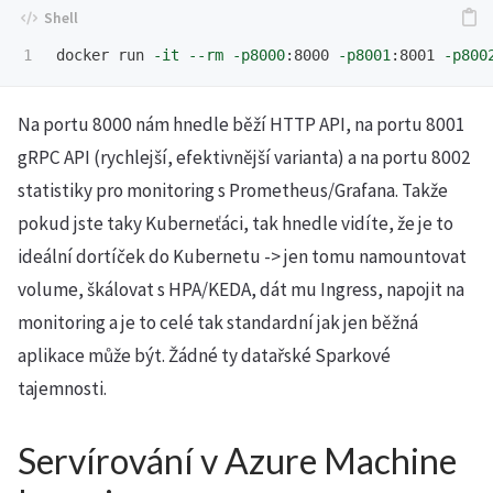
docker run 
-it
--rm
-p8000
:8000 
-p8001
:8001 
-p800
Na portu 8000 nám hnedle běží HTTP API, na portu 8001
gRPC API (rychlejší, efektivnější varianta) a na portu 8002
statistiky pro monitoring s Prometheus/Grafana. Takže
pokud jste taky Kuberneťáci, tak hnedle vidíte, že je to
ideální dortíček do Kubernetu -> jen tomu namountovat
volume, škálovat s HPA/KEDA, dát mu Ingress, napojit na
monitoring a je to celé tak standardní jak jen běžná
aplikace může být. Žádné ty datařské Sparkové
tajemnosti.
Servírování v Azure Machine