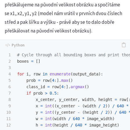
přeškálujeme na původní velikost obrázku a spočítáme
se x1, x2, y1, y2 (model nám vrátil v prvních dvou číslech
střed a pak šířku a výšku - právě aby se to dalo dobře
přeškálovat na původní velikost obrázku).
1

2

boxes
=
[]
3

4

for
i
,
row
in
enumerate
(
output_data
):
5

prob
=
row
[
4
:].
max
()
6

class_id
=
row
[
4
:].
argmax
()
7

if
prob
>
0.5
:
8

x_center
,
y_center
,
width
,
height
=
row
[
9

x
=
int
((
x_center
-
(
width
/
2
))
/
640
*
10

y
=
int
((
y_center
-
(
height
/
2
))
/
640
11

w
=
int
(
width
/
640
*
image_width
)
12

h
=
int
(
height
/
640
*
image_height
)