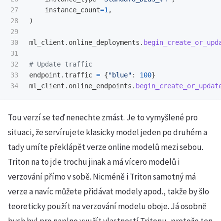
27

instance_count
=
1
,
28

)
29

30

ml_client
.
online_deployments
.
begin_create_or_upd
31

32

33

endpoint
.
traffic
=
{
"
blue
"
:
100
}
ml_client
.
online_endpoints
.
begin_create_or_updat
Tou verzí se teď nenechte zmást. Je to vymyšlené pro
situaci, že servírujete klasicky model jeden po druhém a
tady umíte překlápět verze online modelů mezi sebou.
Triton na to jde trochu jinak a má vícero modelů i
verzování přímo v sobě. Nicméně i Triton samotný má
verze a navíc můžete přidávat modely apod., takže by šlo
teoreticky použít na verzování modelu oboje. Já osobně