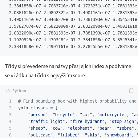
 2.3841858e-07 4.7683716e-07 4.1723251e-07 1.7881393e-
 2.0861626e-07 2.9802322e-07 1.4901161e-07 1.7881393e-
 1.4901161e-07 8.0466270e-07 1.7881393e-07 6.8545341e-
 3.5762787e-07 2.6822090e-07 2.6822090e-07 1.4901161e-
 2.6822090e-07 1.7881393e-07 1.7881393e-07 1.7881393e-
 1.1920929e-07 4.4703484e-07 2.3841858e-07 6.8545341e-
Třídy si převedeme na názvy přes jejich index a podíváme
se v řádku na třídu s nejvyšším score.
1

2

yolo_classes
=
[
3

"
person
"
,
"
bicycle
"
,
"
car
"
,
"
motorcycle
"
,
"
a
4

"
traffic light
"
,
"
fire hydrant
"
,
"
stop sign
"
5

"
sheep
"
,
"
cow
"
,
"
elephant
"
,
"
bear
"
,
"
zebra
"
,
6

"
suitcase
"
,
"
frisbee
"
,
"
skis
"
,
"
snowboard
"
,