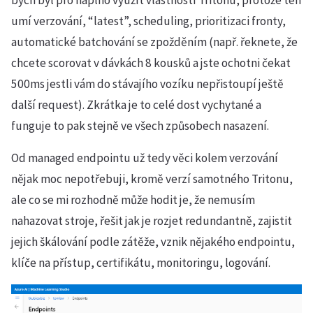
bych byl pro naplno využít vlastností Tritonu, protože ten
umí verzování, “latest”, scheduling, prioritizaci fronty,
automatické batchování se zpožděním (např. řeknete, že
chcete scorovat v dávkách 8 kousků a jste ochotni čekat
500ms jestli vám do stávajího vozíku nepřistoupí ještě
další request). Zkrátka je to celé dost vychytané a
funguje to pak stejně ve všech způsobech nasazení.
Od managed endpointu už tedy věci kolem verzování
nějak moc nepotřebuji, kromě verzí samotného Tritonu,
ale co se mi rozhodně může hodit je, že nemusím
nahazovat stroje, řešit jak je rozjet redundantně, zajistit
jejich škálování podle zátěže, vznik nějakého endpointu,
klíče na přístup, certifikátu, monitoringu, logování.