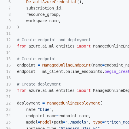
6

DefaultAzureCredential
(),
7

subscription_id
,
8

resource_group
,
9

workspace_name
,
10

)
11

12

13

from
azure.ai.ml.entities
import
ManagedOnlineEn
14

15

16

endpoint
=
ManagedOnlineEndpoint
(
name
=
endpoint_n
17

endpoint
=
ml_client
.
online_endpoints
.
begin_crea
18

19

20

from
azure.ai.ml.entities
import
ManagedOnlineDe
21

22

deployment
=
ManagedOnlineDeployment
(
23

name
=
"
blue
"
,
24

endpoint_name
=
endpoint_name
,
25

model
=
Model
(
path
=
"
./models
"
,
type
=
"
triton_mo
26

instance_type
=
"
Standard_D2as_v4
"
,