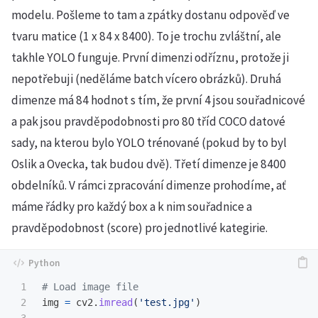
modelu. Pošleme to tam a zpátky dostanu odpověď ve
tvaru matice (1 x 84 x 8400). To je trochu zvláštní, ale
takhle YOLO funguje. První dimenzi odříznu, protože ji
nepotřebuji (neděláme batch vícero obrázků). Druhá
dimenze má 84 hodnot s tím, že první 4 jsou souřadnicové
a pak jsou pravděpodobnosti pro 80 tříd COCO datové
sady, na kterou bylo YOLO trénované (pokud by to byl
Oslik a Ovecka, tak budou dvě). Třetí dimenze je 8400
obdelníků. V rámci zpracování dimenze prohodíme, ať
máme řádky pro každý box a k nim souřadnice a
pravděpodobnost (score) pro jednotlivé kategirie.
1

2

img
=
cv2
.
imread
(
'
test.jpg
'
)