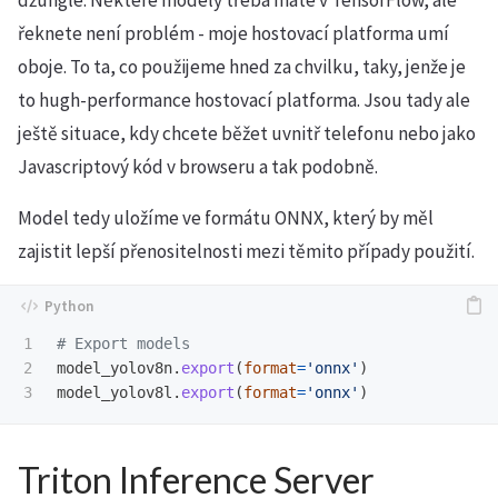
džungle. Některé modely třeba máte v TensorFlow, ale
řeknete není problém - moje hostovací platforma umí
oboje. To ta, co použijeme hned za chvilku, taky, jenže je
to hugh-performance hostovací platforma. Jsou tady ale
ještě situace, kdy chcete běžet uvnitř telefonu nebo jako
Javascriptový kód v browseru a tak podobně.
Model tedy uložíme ve formátu ONNX, který by měl
zajistit lepší přenositelnosti mezi těmito případy použití.
1

2

model_yolov8n
.
export
(
format
=
'
onnx
'
)
model_yolov8l
.
export
(
format
=
'
onnx
'
)
Triton Inference Server