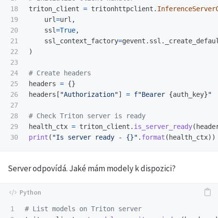
18

triton_client
=
tritonhttpclient
.
InferenceServer
19

url
=
url
,
20

ssl
=
True
,
21

ssl_context_factory
=
gevent
.
ssl
.
_create_defau
22

)
23

24

25

headers
=
{}
26

headers
[
"
Authorization
"
]
=
f
"
Bearer 
{
auth_key
}
"
27

28

29

health_ctx
=
triton_client
.
is_server_ready
(
heade
print
(
"
Is server ready - {}
"
.
format
(
health_ctx
))
Server odpovídá. Jaké mám modely k dispozici?
1
