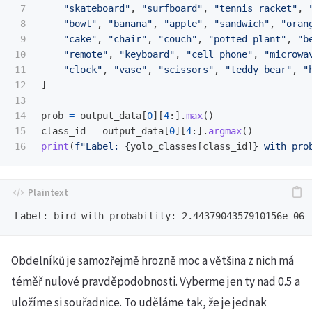
7

"
skateboard
"
,
"
surfboard
"
,
"
tennis racket
"
,
8

"
bowl
"
,
"
banana
"
,
"
apple
"
,
"
sandwich
"
,
"
oran
9

"
cake
"
,
"
chair
"
,
"
couch
"
,
"
potted plant
"
,
"
b
10

"
remote
"
,
"
keyboard
"
,
"
cell phone
"
,
"
microwa
11

"
clock
"
,
"
vase
"
,
"
scissors
"
,
"
teddy bear
"
,
"
12

]
13

14

prob
=
output_data
[
0
][
4
:].
max
()
15

class_id
=
output_data
[
0
][
4
:].
argmax
()
print
(
f
"
Label: 
{
yolo_classes
[
class_id
]
}
 with pro
Obdelníků je samozřejmě hrozně moc a většina z nich má
téměř nulové pravděpodobnosti. Vyberme jen ty nad 0.5 a
uložíme si souřadnice. To uděláme tak, že je jednak