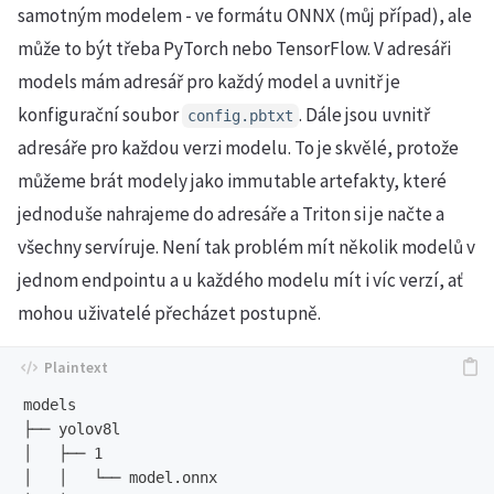
samotným modelem - ve formátu ONNX (můj případ), ale
může to být třeba PyTorch nebo TensorFlow. V adresáři
models mám adresář pro každý model a uvnitř je
konfigurační soubor
. Dále jsou uvnitř
config.pbtxt
adresáře pro každou verzi modelu. To je skvělé, protože
můžeme brát modely jako immutable artefakty, které
jednoduše nahrajeme do adresáře a Triton si je načte a
všechny servíruje. Není tak problém mít několik modelů v
jednom endpointu a u každého modelu mít i víc verzí, ať
mohou uživatelé přecházet postupně.
models

├── yolov8l

│   ├── 1

│   │   └── model.onnx
