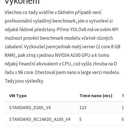
výkonem
Všechno co tady uvidíte v žádném případě není
profesionální vyladěný benchmark, jde o vytvoření si
nějaké řádové představy. Přímo YOLOv8 má ve svém API
možnost provést benchmark modelu včetně různých
zabalení. Vyzkoušel jsem jednak malý server (2 core 8 GB
RAM), pak stroj s jednou NVIDIA A100 GPU a k tomu
nějaký finanční ekvivalent v CPU, což vyšlo zhruba na D
řadu s 96 core. Otestoval jsem nano a large verzi modelu.
Tady jsou výsledky.
VM Type
Time nano (ms)
Ti
STANDARD_D2AS_V4
123
17
STANDARD_NC24ADS_A100_V4
5
8