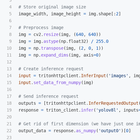
3

4

5

image_width
,
image_height
=
img
.
shape
[:
2
]
6

7

8

img
=
cv2
.
resize
(
img
,
(
640
,
640
))
9

img
=
img
.
astype
(
np
.
float32
)
/
255.0
10

img
=
np
.
transpose
(
img
,
(
2
,
0
,
1
))
11

img
=
np
.
expand_dims
(
img
,
axis
=
0
)
12

13

14

input
=
tritonhttpclient
.
InferInput
(
'
images
'
,
im
15

input
.
set_data_from_numpy
(
img
)
16

17

18

outputs
=
[
tritonhttpclient
.
InferRequestedOutput
19

response
=
triton_client
.
infer
(
'
yolov8l
'
,
inputs
20

21

22

output_data
=
response
.
as_numpy
(
'
output0
'
)[
0
]
23
