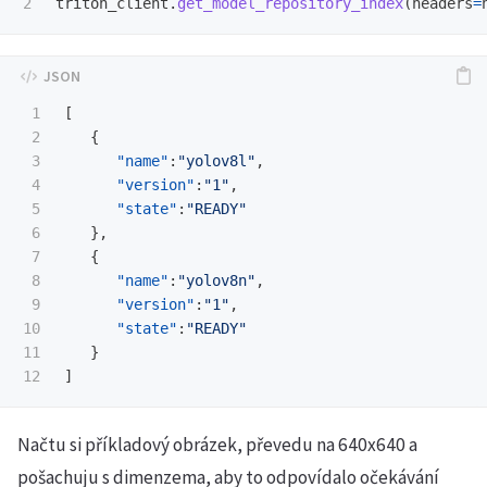
triton_client
.
get_model_repository_index
(
headers
=
1

[
2

{
3

"name"
:
"yolov8l"
,
4

"version"
:
"1"
,
5

"state"
:
"READY"
6

},
7

{
8

"name"
:
"yolov8n"
,
9

"version"
:
"1"
,
10

"state"
:
"READY"
11

}
]
Načtu si příkladový obrázek, převedu na 640x640 a
pošachuju s dimenzema, aby to odpovídalo očekávání