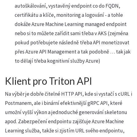
autoškálování, vystavěný endpoint co do FQDN,
certifikátu a klíče, monitoring a logování - a tohle
dokáže Azure Machine Learning managed endpoint
nebo si to můžete zařídit sami třeba v AKS (zejména
pokud potřebujete následně třeba API monetizovat
přes Azure API Management a tak podobně … tak jak
to dělají třeba kognitivní služby Azure)
Klient pro Triton API
Na výběr je dobře čitelné HTTP API, kde si vystačí s cURL i
Postmanem, ale i binární efektivnější gRPC API, které
umožní vyšší výkon a jednoduché generování skeletonu
apod. Zabezpečení endpointu zajišťuje Azure Machine
Learning služba, takže si zjistím URL svého endpointu,