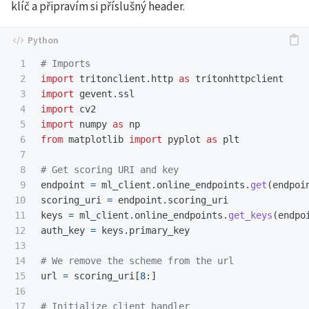
klíč a připravím si příslušný header.
1

2

import
tritonclient.http
as
tritonhttpclient
3

import
gevent.ssl
4

import
cv2
5

import
numpy
as
np
6

from
matplotlib
import
pyplot
as
plt
7

8

9

endpoint
=
ml_client
.
online_endpoints
.
get
(
endpoi
10

scoring_uri
=
endpoint
.
scoring_uri
11

keys
=
ml_client
.
online_endpoints
.
get_keys
(
endpo
12

auth_key
=
keys
.
primary_key
13

14

15

url
=
scoring_uri
[
8
:]
16

17
