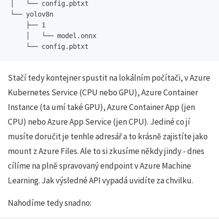
│   └── config.pbtxt

└── yolov8n

    ├── 1

    │   └── model.onnx

Stačí tedy kontejner spustit na lokálním počítači, v Azure
Kubernetes Service (CPU nebo GPU), Azure Container
Instance (ta umí také GPU), Azure Container App (jen
CPU) nebo Azure App Service (jen CPU). Jediné co jí
musíte doručit je tenhle adresář a to krásně zajistíte jako
mount z Azure Files. Ale to si zkusíme někdy jindy - dnes
cílíme na plně spravovaný endpoint v Azure Machine
Learning. Jak výsledné API vypadá uvidíte za chvilku.
Nahodíme tedy snadno: