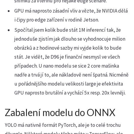
snímků za vteřinu pro nějaké edge scénáře.
GPU má naprosto zásadní vliv a vězte, že NVIDIA dělá
i čipy pro edge zařízení v rodině Jetson.
Spočítal jsem kolik bude stát 1M inferencí tak, že
jednoduše zjistím jak dlouho se vyhodnocuje milion
obrázků a z hodinové sazby mi vyjde kolik to bude
stát. Je vidět, že D96 je finanční nesmysl ve všech
případech. U nano modelu se sice 2 core mašinka
nadře a trvá jí to, ale nákladově není špatná. Nicméně
u pořádnějšího modelu velikosti large je efektivita
GPU naprosto brutální a vychází 5x resp. 20x levněji.
Zabalení modelu do ONNX
YOLO má nativně formát PyTorch, ale je to celé trochu