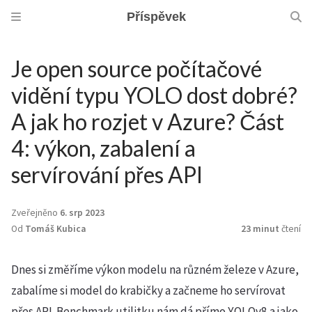
Příspěvek
Je open source počítačové
vidění typu YOLO dost dobré?
A jak ho rozjet v Azure? Část
4: výkon, zabalení a
servírování přes API
Zveřejněno
6. srp 2023
Od
Tomáš Kubica
23 minut
čtení
Dnes si změříme výkon modelu na různém železe v Azure,
zabalíme si model do krabičky a začneme ho servírovat
přes API. Benchmark utilitku nám dá přímo YOLOv8 a jako