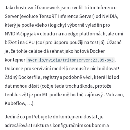
Jako hostovací framework jsem zvolil Tritor Inference
Server (evoluce TensoRT Inference Server) od NVIDIA,
který je podle všeho (logicky) výborně vyladěn pro
NVIDIA čipy jak v cloudu na na edge platformách, ale umí
běžet i na CPU (což pro úsporu použiji na test já). Úžasné
je, že tohle celá se dá sehnat jako hotová Docker
kontejner
.
nvcr.io/nvidia/tritonserver:23.05-py3
Dokonce pro servívání modelů nemusíte nic buildovat!
Žádný Dockerfile, registry a podobně věci, které lidi od
dat mohou děsit (což je teda trochu škoda, protože
tenhle svět je pro ML podle mě hodně zajímavý - Vulcano,
Kubeflow, …).
Jediné co potřebujete do kontejneru dostat, je
adresářová struktura s konfiguračním souborem a