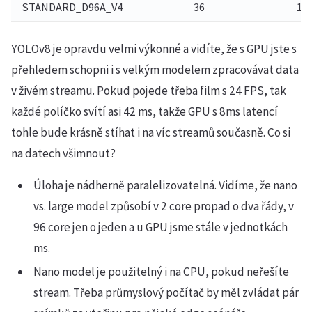
STANDARD_D96A_V4
36
13
YOLOv8 je opravdu velmi výkonné a vidíte, že s GPU jste s
přehledem schopni i s velkým modelem zpracovávat data
v živém streamu. Pokud pojede třeba film s 24 FPS, tak
každé políčko svítí asi 42 ms, takže GPU s 8ms latencí
tohle bude krásně stíhat i na víc streamů současně. Co si
na datech všimnout?
Úloha je nádherně paralelizovatelná. Vidíme, že nano
vs. large model způsobí v 2 core propad o dva řády, v
96 core jen o jeden a u GPU jsme stále v jednotkách
ms.
Nano model je použitelný i na CPU, pokud neřešíte
stream. Třeba průmyslový počítač by měl zvládat pár