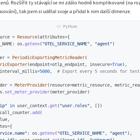
enů. Rozšířit ty stávající se mi zdálo hodně komplikované (na ro
sování), tak jsem si udělal svoje a přidal k nim další dimenze.
urce
=
Resource
(
attributes
=
{
_NAME
:
os
.
getenv
(
"
OTEL_SERVICE_NAME
"
,
"
agent
"
)
er
=
PeriodicExportingMetricReader
(
ricExporter
(
endpoint
=
otlp_endpoint
,
insecure
=
True
),
interval_millis
=
5000
,
der
=
MeterProvider
(
resource
=
metric_resource
,
metric_rea
s
.
set_meter_provider
(
meter_provider
)
ip
"
in
user_context
.
get
(
"
user.roles
"
,
[])
call_counter
.
add
(
lue
,
tes
=
{
rvice.name
"
:
os
.
getenv
(
"
OTEL_SERVICE_NAME
"
,
"
agent
"
),