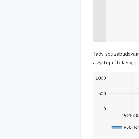
Tady jsou zabudované
a výstupní tokeny, p