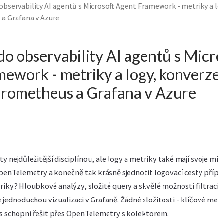
observability AI agentů s Microsoft Agent Framework - metriky a 
a Grafana v Azure
do observability AI agentů s Micr
ework - metriky a logy, konverz
rometheus a Grafana v Azure
ty nejdůležitější disciplínou, ale logy a metriky také mají svoje m
penTelemetry a konečně tak krásně sjednotit logovací cesty příp
iky? Hloubkové analýzy, složité query a skvělé možnosti filtrací 
te jednoduchou vizualizaci v Grafaně. Žádné složitosti - klíčové m
nes schopni řešit přes OpenTelemetry s kolektorem.