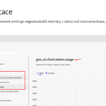
tace
ework emituje nejjednodušší metriky v rámci své instrumentace, 