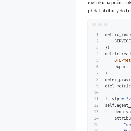
metriku na počet tok
přidat atributy do tra
1

metric_reso
2

SERVICE
3

})
4

metric_read
5

OTLPMet
6

export_
7

)
8

meter_provi
9

otel_metric
10

11

is_vip
=
"
v
12

self
.
agent_
13

demo_va
14

attribu
15

"
se