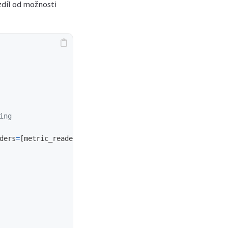
zdíl od možnosti
ders
=
[
metric_reader
])