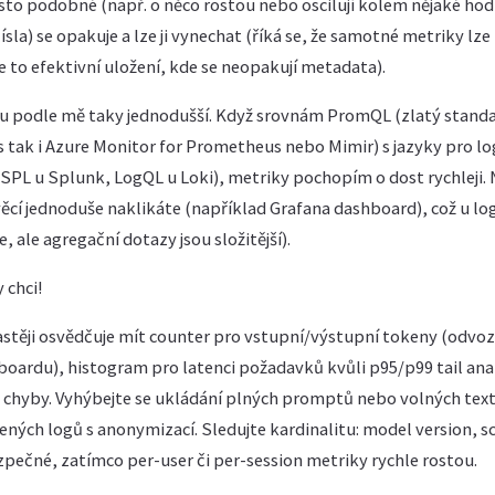
asto podobné (např. o něco rostou nebo oscilují kolem nějaké hod
ísla) se opakuje a lze ji vynechat (říká se, že samotné metriky 
e to efektivní uložení, kde se neopakují metadata).
ou podle mě taky jednodušší. Když srovnám PromQL (zlatý standa
ak i Azure Monitor for Prometheus nebo Mimir) s jazyky pro log
, SPL u Splunk, LogQL u Loki), metriky pochopím o dost rychleji. 
 věcí jednoduše naklikáte (například Grafana dashboard), což u l
, ale agregační dotazy jsou složitější).
 chci!
častěji osvědčuje mít counter pro vstupní/výstupní tokeny (odvo
boardu), histogram pro latenci požadavků kvůli p95/p99 tail ana
 chyby. Vyhýbejte se ukládání plných promptů nebo volných text
ených logů s anonymizací. Sledujte kardinalitu: model version, s
zpečné, zatímco per-user či per-session metriky rychle rostou.