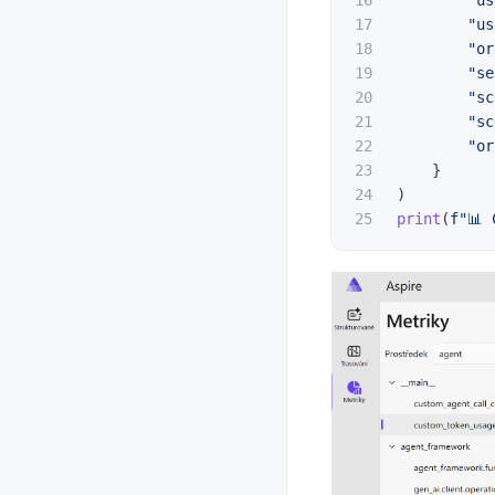
16

"
us
17

"
us
18

"
or
19

"
se
20

"
sc
21

"
sc
22

"
or
23

}
24

)
print
(
f
"
📊 