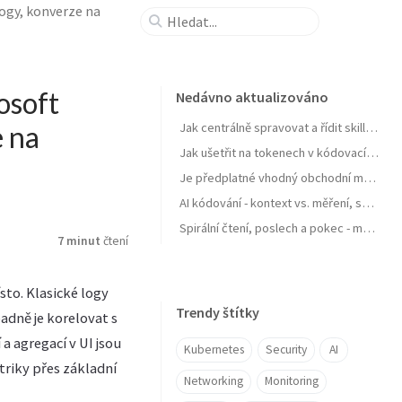
logy, konverze na
osoft
Nedávno aktualizováno
e na
Jak centrálně spravovat a řídit skills pro agenty a zejména jejich samostatné zlepšování
Jak ušetřit na tokenech v kódovacích agentech typu GitHub Copilot
Je předplatné vhodný obchodní model pro AI produkt? Zdražuje AI? Zdražují tokeny? Nebo se jen najíždí na férový model?
AI kódování - kontext vs. měření, software jako paměť, váš software se učit nebudu, OpenClaw a chytrá domácnost
Spirální čtení, poslech a pokec - moje AI workflow pro nasání knihy do mozku
7 minut
čtení
ísto. Klasické logy
Trendy štítky
adně je korelovat s
a agregací v UI jsou
Kubernetes
Security
AI
etriky přes základní
Networking
Monitoring