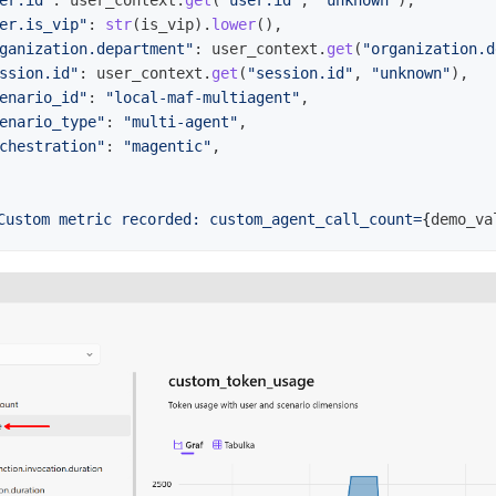
er.id
"
:
user_context
.
get
(
"
user.id
"
,
"
unknown
"
),
er.is_vip
"
:
str
(
is_vip
).
lower
(),
ganization.department
"
:
user_context
.
get
(
"
organization.d
ssion.id
"
:
user_context
.
get
(
"
session.id
"
,
"
unknown
"
),
enario_id
"
:
"
local-maf-multiagent
"
,
enario_type
"
:
"
multi-agent
"
,
chestration
"
:
"
magentic
"
,
Custom metric recorded: custom_agent_call_count=
{
demo_va