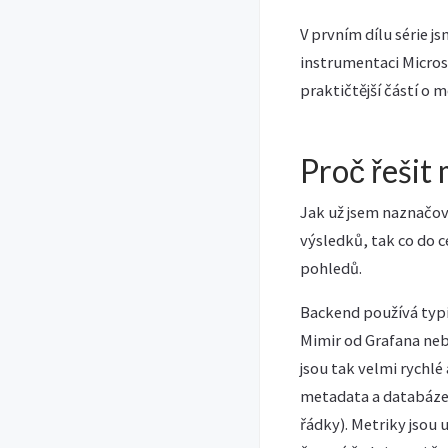
V prvním dílu série 
instrumentaci Micros
praktičtější částí o 
Proč řešit 
Jak už jsem naznačov
výsledků, tak co do c
pohledů.
Backend používá typi
Mimir od Grafana neb
jsou tak velmi rychlé
metadata a databáze 
řádky). Metriky jsou