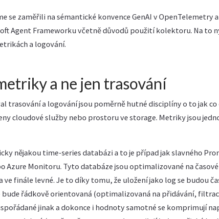
jsme se zaměřili na sémantické konvence GenAI v OpenTelemetry a
oft Agent Frameworku včetně důvodů použití kolektoru. Na to 
metrikách a logování.
metriky a ne jen trasování
al trasování a logování jsou poměrně hutné disciplíny o to jak c
eny cloudové služby nebo prostoru ve storage. Metriky jsou jedn
cky nějakou time-series databázi a to je případ jak slavného Pr
o Azure Monitoru. Tyto databáze jsou optimalizované na časové
 a ve finále levné. Je to díky tomu, že uložení jako log se budou 
bude řádkově orientovaná (optimalizovaná na přidávání, filtrac
 uspořádané jinak a dokonce i hodnoty samotné se komprimují nap