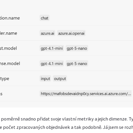
 poměrně snadno přidat svoje vlastní metriky a jejich dimenze. 
je počet zpracovaných objednávek a tak podobně. Já jsem se rozho