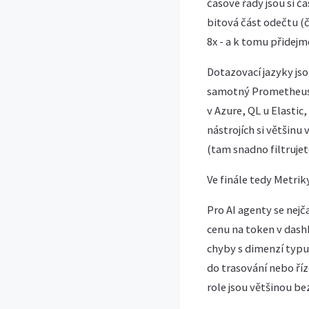
časové řady jsou si č
bitová část odečtu (č
8x - a k tomu přidejm
Dotazovací jazyky js
samotný Prometheus t
v Azure, QL u Elastic
nástrojích si většinu
(tam snadno filtrujete
Ve finále tedy Metriky
Pro AI agenty se nej
cenu na token v dash
chyby s dimenzí typu
do trasování nebo říz
role jsou většinou be