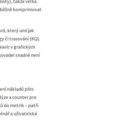
noty), takže velká
lze běžně komprimovat
rd, který umí jak
y či trasování (KQL
Navíc v grafických
ogovadel snadné není
zení nákladů přes
lýze a counter pro
ů do metrik – patří
cénář a uživatelská