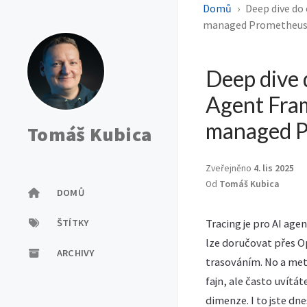
Domů
Deep dive do 
managed Prometheus 
Deep dive 
Agent Fram
managed P
Tomáš Kubica
Zveřejněno
4. lis 2025
Od
Tomáš Kubica
DOMŮ
ŠTÍTKY
Tracing je pro AI agen
lze doručovat přes O
ARCHIVY
trasováním. No a metr
fajn, ale často uvítá
dimenze. I to jste d