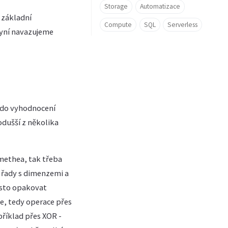
Storage
Automatizace
 základní
Compute
SQL
Serverless
nyní navazujeme
o do vyhodnocení
odušší z několika
omethea, tak třeba
 řady s dimenzemi a
často opakovat
e, tedy operace přes
říklad přes XOR -