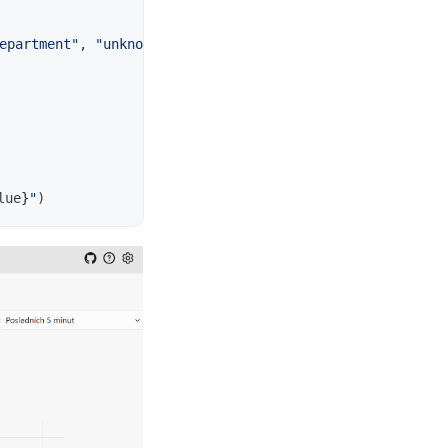
epartment
"
,
"
unknown
"
),
lue
}
"
)