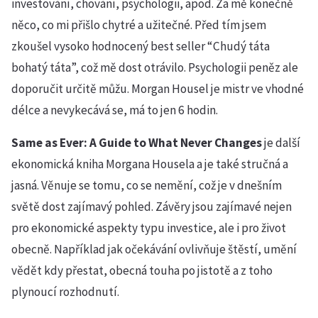
investování, chování, psychologii, apod. Za mě konečně
něco, co mi přišlo chytré a užitečné. Před tím jsem
zkoušel vysoko hodnocený best seller “Chudý táta
bohatý táta”, což mě dost otrávilo. Psychologii peněz ale
doporučit určitě můžu. Morgan Housel je mistr ve vhodné
délce a nevykecává se, má to jen 6 hodin.
Same as Ever: A Guide to What Never Changes
je další
ekonomická kniha Morgana Housela a je také stručná a
jasná. Věnuje se tomu, co se nemění, což je v dnešním
světě dost zajímavý pohled. Závěry jsou zajímavé nejen
pro ekonomické aspekty typu investice, ale i pro život
obecně. Například jak očekávání ovlivňuje štěstí, umění
vědět kdy přestat, obecná touha po jistotě a z toho
plynoucí rozhodnutí.