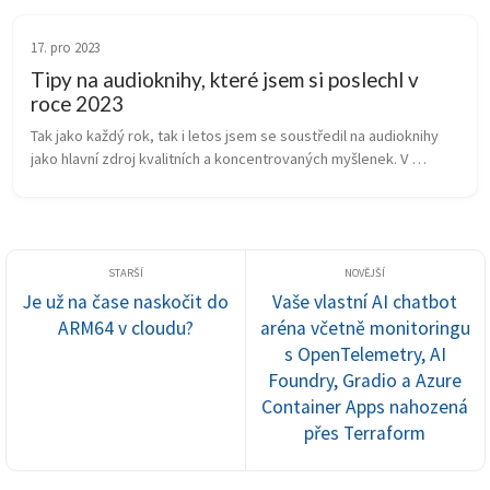
17. pro 2023
Tipy na audioknihy, které jsem si poslechl v
roce 2023
Tak jako každý rok, tak i letos jsem se soustředil na audioknihy 
jako hlavní zdroj kvalitních a koncentrovaných myšlenek. V 
porovnání s “bite-size” obsahem (nedostanete víc jak 15 minut k 
tématu a ...
Je už na čase naskočit do
Vaše vlastní AI chatbot
ARM64 v cloudu?
aréna včetně monitoringu
s OpenTelemetry, AI
Foundry, Gradio a Azure
Container Apps nahozená
přes Terraform