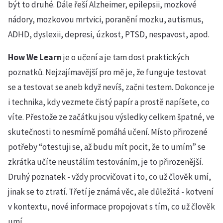
být to druhé. Dále řeší Alzheimer, epilepsii, mozkové
nádory, mozkovou mrtvici, poranění mozku, autismus,
ADHD, dyslexii, depresi, úzkost, PTSD, nespavost, apod.
How We Learn
je o učení a je tam dost praktických
poznatků. Nejzajímavější pro mě je, že funguje testovat
se a testovat se aneb když nevíš, začni testem. Dokonce je
i technika, kdy vezmete čistý papír a prostě napíšete, co
víte. Přestože ze začátku jsou výsledky celkem špatné, ve
skutečnosti to nesmírně pomáhá učení. Místo přirozené
potřeby “otestuji se, až budu mít pocit, že to umím” se
zkrátka učíte neustálím testováním, je to přirozenější.
Druhý poznatek - vždy procvičovat i to, co už člověk umí,
jinak se to ztratí. Třetí je známá věc, ale důležitá - kotvení
v kontextu, nové informace propojovat s tím, co už člověk
umí.