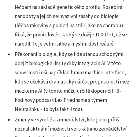
léčbám na základě genetického profilu. Rozebírá i
nanoboty a jejich neinvazivní zásahy do biologie
(léčba rakoviny a pohled na stáří jako na chorobu).
Říká, že první člověk, který se dožije 1000 let, už se
narodil. To je velmi silné a myslím dost reálné.
Překonání biologie, kdy se lidé stanou schopnými
obejít biologické limity díky integraci s AI. V této
souvislosti řeší například brain2machine interface,
kde se očekává dramatický nárůst propustnosti mezi
mozkem a AI (v tomto můžu určitě doporučit i 8-
hodinový podcast Lex Friednama s týmem
Neuralinku - to byla fakt jízda).
Změny ve výrobě a zemědělství, kde jsem příliš
neznal aktuální možnosti vertikálního zemědělství.