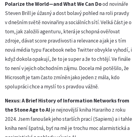
Polarize the World—and What We Can Do
od novináře
Steven Brill je úžasný a dost bolavý pohled na roli pravdy
v dnešním světě novinařiny a sociálních sítí. Velká část je o
tom, jak založili agenturu, která je schopná ověřovat
zdroje, dávat score pravdivosti a relevance a jak je s tím
nová média typu Facebook nebo Twitter obvykle vyhodí, i
když dokola opakují, že to je super a že to chtějí. Ve finále
to není v jejich obchodním zájmu. Docela mě potěšilo, že
Microsoft je tam často zmíněn jako jeden z mála, kdo
spolupráci chce a myslí to s pravdou vážně.
Nexus: A Brief History of Information Networks from
the Stone Age to AI
je nejnovější kniha Harariho z roku
2024. Jsem fanoušek jeho starších prací (Sapiens) a i tahle
kniha není špatná, byť na mě je trochu moc alarmistická a