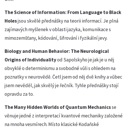
The Science of Information: From Language to Black
Holes
jsou skvělé přednášky na teorii informací. Je plná
zajímavých myšlenek v oblasti jazyka, komunikace s
mimozemšťany, kódování, šifrování i fyzikální jevy.
Biology and Human Behavior: The Neurological
Origins of Individuality
od Sapolskyho je jak je u něj
obvyklé o determinismu a svobodné vůli s ohledem na
poznatky v neurovědě. Četl jsem od něj dvě knihy a vůbec
jsem nevěděl, jak skvělý je řečník. Tyhle přednášky stojí
opravdu za to.
The Many Hidden Worlds of Quantum Mechanics
se
věnuje jedné z interpretací kvantové mechaniky založené
na mnoha vesmírech. Místo klasické Kodaňské