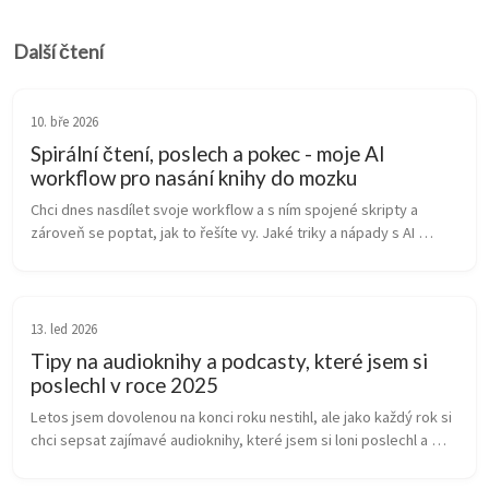
Další čtení
10. bře 2026
Spirální čtení, poslech a pokec - moje AI
workflow pro nasání knihy do mozku
Chci dnes nasdílet svoje workflow a s ním spojené skripty a 
zároveň se poptat, jak to řešíte vy. Jaké triky a nápady s AI 
používáte, aby byla cesta znalostí z knihy do mozku co 
nejefektivnější?  Ře...
13. led 2026
Tipy na audioknihy a podcasty, které jsem si
poslechl v roce 2025
Letos jsem dovolenou na konci roku nestihl, ale jako každý rok si 
chci sepsat zajímavé audioknihy, které jsem si loni poslechl a 
které mohu rozhodně doporučit. V letech 2023 a 2024 jsem se 
hodně od...