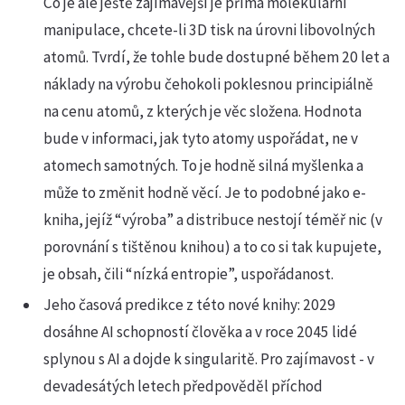
Co je ale ještě zajímavější je přímá molekulární
manipulace, chcete-li 3D tisk na úrovni libovolných
atomů. Tvrdí, že tohle bude dostupné během 20 let a
náklady na výrobu čehokoli poklesnou principiálně
na cenu atomů, z kterých je věc složena. Hodnota
bude v informaci, jak tyto atomy uspořádat, ne v
atomech samotných. To je hodně silná myšlenka a
může to změnit hodně věcí. Je to podobné jako e-
kniha, jejíž “výroba” a distribuce nestojí téměř nic (v
porovnání s tištěnou knihou) a to co si tak kupujete,
je obsah, čili “nízká entropie”, uspořádanost.
Jeho časová predikce z této nové knihy: 2029
dosáhne AI schopností člověka a v roce 2045 lidé
splynou s AI a dojde k singularitě. Pro zajímavost - v
devadesátých letech předpověděl příchod