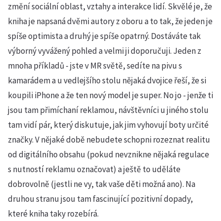
změní sociální oblast, vztahy a interakce lidí. Skvělé je, že
kniha je napsaná dvěmi autory z oboru a to tak, že jeden je
spíše optimista a druhý je spíše opatrný. Dostáváte tak
výborný vyvážený pohled a velmi ji doporučuji. Jeden z
mnoha příkladů - jste v MR světě, sedíte na pivu s
kamarádem a u vedlejšího stolu nějaká dvojice řeší, že si
koupili iPhone a že ten nový model je super. No jo - jenže ti
jsou tam přimíchaní reklamou, návštěvníci u jiného stolu
tam vidí pár, který diskutuje, jak jim vyhovují boty určité
značky. V nějaké době nebudete schopni rozeznat realitu
od digitálního obsahu (pokud nevznikne nějaká regulace
s nutností reklamu označovat) a ještě to uděláte
dobrovolně (jestli ne vy, tak vaše děti možná ano). Na
druhou stranu jsou tam fascinující pozitivní dopady,
které kniha taky rozebírá.