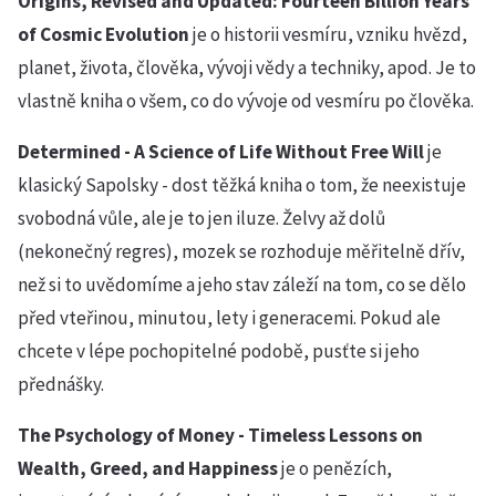
Origins, Revised and Updated: Fourteen Billion Years
of Cosmic Evolution
je o historii vesmíru, vzniku hvězd,
planet, života, člověka, vývoji vědy a techniky, apod. Je to
vlastně kniha o všem, co do vývoje od vesmíru po člověka.
Determined - A Science of Life Without Free Will
je
klasický Sapolsky - dost těžká kniha o tom, že neexistuje
svobodná vůle, ale je to jen iluze. Želvy až dolů
(nekonečný regres), mozek se rozhoduje měřitelně dřív,
než si to uvědomíme a jeho stav záleží na tom, co se dělo
před vteřinou, minutou, lety i generacemi. Pokud ale
chcete v lépe pochopitelné podobě, pusťte si jeho
přednášky.
The Psychology of Money - Timeless Lessons on
Wealth, Greed, and Happiness
je o penězích,