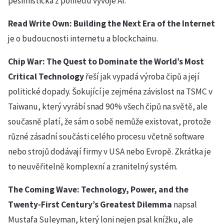
pesimistická z pohledu vývoje AI.
Read Write Own: Building the Next Era of the Internet
je o budoucnosti internetu a blockchainu.
Chip War: The Quest to Dominate the World’s Most
Critical Technology
řeší jak vypadá výroba čipů a její
politické dopady. Šokující je zejména závislost na TSMC v
Taiwanu, který vyrábí snad 90% všech čipů na světě, ale
současně platí, že sám o sobě nemůže existovat, protože
různé zásadní součásti celého procesu včetně software
nebo strojů dodávají firmy v USA nebo Evropě. Zkrátka je
to neuvěřitelně komplexní a zranitelný systém.
The Coming Wave: Technology, Power, and the
Twenty-First Century’s Greatest Dilemma
napsal
Mustafa Suleyman, který loni nejen psal knížku, ale