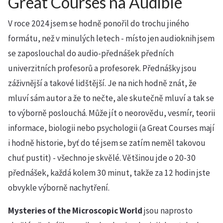
Great Courses na Audible
V roce 2024 jsem se hodně ponořil do trochu jiného
formátu, než v minulých letech - místo jen audioknih jsem
se zaposlouchal do audio-přednášek předních
univerzitních profesorů a profesorek. Přednášky jsou
záživnější a takové lidštější. Je na nich hodně znát, že
mluví sám autor a že to nečte, ale skutečně mluví a tak se
to výborně poslouchá. Může jít o neorovědu, vesmír, teorii
informace, biologii nebo psychologii (a Great Courses mají
i hodně historie, byť do té jsem se zatím neměl takovou
chuť pustit) - všechno je skvělé. Většinou jde o 20-30
přednášek, každá kolem 30 minut, takže za 12 hodin jste
obvykle výborně nachytření.
Mysteries of the Microscopic World
jsou naprosto