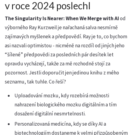
v roce 2024 poslechl
The Singularity Is Nearer: When We Merge with AI
od
výborného Ray Kurzweil je nařachaná salva nesmírně
zajímavých myšlenek a předpovědí. Ray je to, co bychom
asi nazvali optimistou - nicméně na rozdíl od jiných jeho
“šílené” předpovědi za posledních pár desítek let
opravdu vycházejí, takže za mě rozhodně stojí za
pozornost. Jestli doporučit jen jedinou knihu z mého
seznamu, tak tuhle. Co řeší?
Uploadování mozku, kdy rozebírá možnosti
nahrazení biologického mozku digitálním a tím
dosažení digitální nesmrtelnosti.
Personalizovaná medicína, kdy se díky AI a
biotechnologiím dostaneme k velmi přizpůsobeným