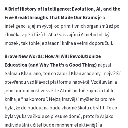
A Brief History of Intelligence: Evolution, AI, and the
Five Breakthroughs That Made Our Brains
je o
inteligenci a jejím vývoji od primitivních organismů až po
člověka v pěti fázích. Ať už vás zajímá AI nebo lidský
mozek, tak tohle je zásadní kniha a velmi doporučuji.
Brave New Words: How AI Will Revolutionize
Education (and Why That’s a Good Thing)
napsal
Salman Khan, ano, ten co založil Khan academy - největší
otevřenou vzdělávací platformu na světě. Vzdělávání a
jeho budoucnost ve světle AI mě hodně zajímá a tahle
kniha je “na komoru”. Nejzajímavější myšlenka pro mě
byla, že do budoucna bude vhodné školu obrátit. To co
byla výuka ve škole se přesune domů, protože AI jako
individuální učitel bude mnohem efektivnější a