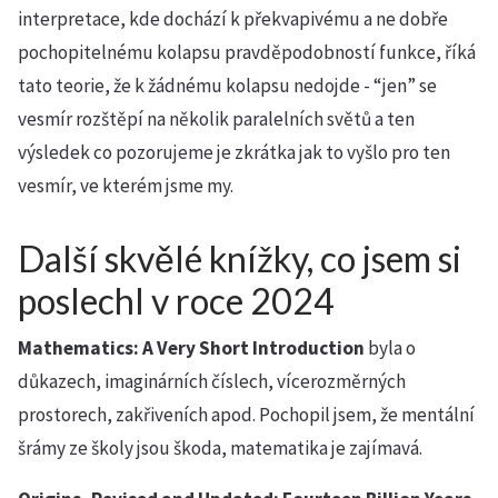
interpretace, kde dochází k překvapivému a ne dobře
pochopitelnému kolapsu pravděpodobností funkce, říká
tato teorie, že k žádnému kolapsu nedojde - “jen” se
vesmír rozštěpí na několik paralelních světů a ten
výsledek co pozorujeme je zkrátka jak to vyšlo pro ten
vesmír, ve kterém jsme my.
Další skvělé knížky, co jsem si
poslechl v roce 2024
Mathematics: A Very Short Introduction
byla o
důkazech, imaginárních číslech, vícerozměrných
prostorech, zakřiveních apod. Pochopil jsem, že mentální
šrámy ze školy jsou škoda, matematika je zajímavá.