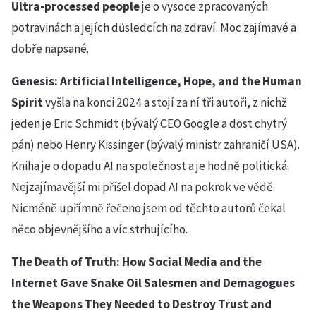
Ultra-processed people
je o vysoce zpracovaných
potravinách a jejích důsledcích na zdraví. Moc zajímavé a
dobře napsané.
Genesis: Artificial Intelligence, Hope, and the Human
Spirit
vyšla na konci 2024 a stojí za ní tři autoři, z nichž
jeden je Eric Schmidt (bývalý CEO Google a dost chytrý
pán) nebo Henry Kissinger (bývalý ministr zahraničí USA).
Kniha je o dopadu AI na společnost a je hodně politická.
Nejzajímavější mi přišel dopad AI na pokrok ve vědě.
Nicméně upřímně řečeno jsem od těchto autorů čekal
něco objevnějšího a víc strhujícího.
The Death of Truth: How Social Media and the
Internet Gave Snake Oil Salesmen and Demagogues
the Weapons They Needed to Destroy Trust and