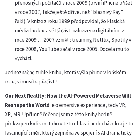
přenosných počítačů v roce 2009 (první iPhone přišel
v roce 2007, takže ještě dříve, než “bláznivý Ray”
řekl). V knize z roku 1999 předpovídal, že klasická
média budou z větší části nahrazena digitálními v
roce 2009 … 2007 vznikl streaming Netflix, Spotify v
roce 2008, YouTube začal v roce 2005. Docela mu to
vychází.
Jednoznačně tuhle knihu, která vyšla přímo v loňském
roce, si musíte přečíst !
Our Next Reality: How the AI-Powered Metaverse Will
Reshape the World
je o emersive experience, tedy VR,
XR, MR. Upřímně řečeno jsem z této knihy hodně
překvapen kolik mi toho v této oblasti nedocházelo a je to
fascinující směr, který zejména ve spojení s AI dramaticky