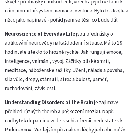
skvělé přednášky o mikrobech, virech a jejich vztahu k
nám, imunitní systém, nemoce, evoluce. Bylo to skvělé a
něco jako napínavé - pořád jsem se těšil co bude dál.
Neuroscience of Everyday Life
jsou přednášky o
aplikování neurovědy na každodenní situace. Má to 18
hodin, ale uteklo to hrozně rychle. Jak fungují emoce,
inteligence, vnímání, vývoj. Zážitky blízké smrti,
meditace, náboženské zážitky. Učení, nálada a povaha,
síla vůle, drogy, stárnutí, stres a bolest, paměť,
rozhodování, závislosti.
Understanding Disorders of the Brain
je zajímavý
přehled různých chorob a poškození mozku. Např.
nadbytek dopaminu vede k schizofrenii, nedostatek k
Parkinsonovi. Vedlejším příznakem léčby jednoho může