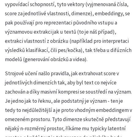
vypovídací schopností, tyto vektory (vyjmenovaná čísla,
score za jednotlivé vlastnosti, dimenze), embeddingy, se
pak používají pro reprezentaci původního vstupu a
významovou extrakci jak u textů (to je náš případ),
extrakci vlastností z obrázku (například pro interpretaci
výsledků klasifikací, čili pes/kočka), tak třeba u difúzních
modelů (generování obrázků a videa).
Strojové učení našlo pravidla, jak extrahovat score v
jednotlivých dimenzích tak, aby byl text co nejvíce
zachován a díky masivní kompresi se soustředí na význam.
Je jedno jak to řeknu, ale podstatný je význam - ten je
tedy to nejdůležitější a je proto vhodným embeddingem v
omezeném prostoru. Tyto dimenze skutečně představují
nějaký n-rozměrný prostor, říkáme mu typicky latentní