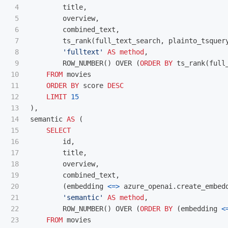
4

title
,
5

overview
,
6

combined_text
,
7

ts_rank
(
full_text_search
,
plainto_tsquer
8

'fulltext'
AS
method
,
9

ROW_NUMBER
()
OVER
(
ORDER
BY
ts_rank
(
full
10

FROM
movies
11

ORDER
BY
score
DESC
12

LIMIT
15
13

),
14

semantic
AS
(
15

SELECT
16

id
,
17

title
,
18

overview
,
19

combined_text
,
20

(
embedding
<=>
azure_openai
.
create_embed
21

'semantic'
AS
method
,
22

ROW_NUMBER
()
OVER
(
ORDER
BY
(
embedding
<
23

FROM
movies