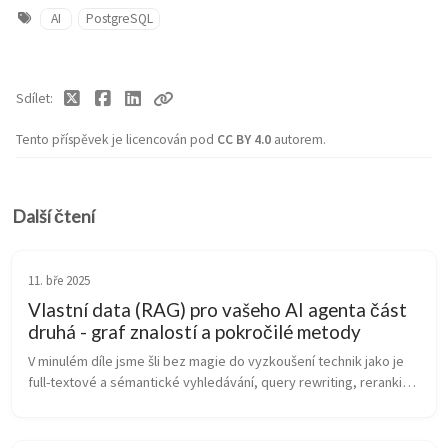
AI
PostgreSQL
Sdílet
Tento příspěvek je licencován pod
CC BY 4.0
autorem.
Další čtení
11. bře 2025
Vlastní data (RAG) pro vašeho AI agenta část
druhá - graf znalostí a pokročilé metody
V minulém díle jsme šli bez magie do vyzkoušení technik jako je 
full-textové a sémantické vyhledávání, query rewriting, reranking 
a hybridní search, takže jsme se neschovávali za nějaký 
framework n...