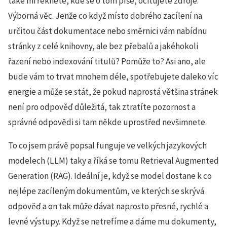
také mi řeknete, kde se o tom píše, ocitujete zdroje.
Výborná věc. Jenže co když místo dobrého zacílení na
určitou část dokumentace nebo směrnici vám nabídnu
stránky z celé knihovny, ale bez přebalů a jakéhokoli
řazení nebo indexování titulů? Pomůže to? Asi ano, ale
bude vám to trvat mnohem déle, spotřebujete daleko víc
energie a může se stát, že pokud naprostá většina stránek
není pro odpověď důležitá, tak ztratíte pozornost a
správné odpovědi si tam někde uprostřed nevšimnete.
To co jsem právě popsal funguje ve velkých jazykových
modelech (LLM) taky a říká se tomu Retrieval Augmented
Generation (RAG). Ideální je, když se model dostane k co
nejlépe zacíleným dokumentům, ve kterých se skrývá
odpověď a on tak může dávat naprosto přesné, rychlé a
levné výstupy. Když se netrefíme a dáme mu dokumenty,