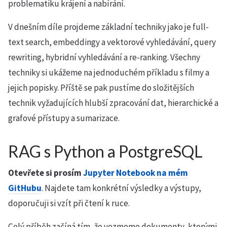
problematiku krájení a nabírání.
V dnešním díle projdeme základní techniky jako je full-
text search, embeddingy a vektorové vyhledávání, query
rewriting, hybridní vyhledávání a re-ranking. Všechny
techniky si ukážeme na jednoduchém příkladu s filmy a
jejich popisky. Příště se pak pustíme do složitějších
technik vyžadujících hlubší zpracování dat, hierarchické a
grafové přístupy a sumarizace.
RAG s Python a PostgreSQL
Otevřete si prosím
Jupyter Notebook na mém
GitHubu
. Najdete tam konkrétní výsledky a výstupy,
doporučuji si vzít při čtení k ruce.
Celý příběh začíná tím, že vezmeme dokumenty, kterými