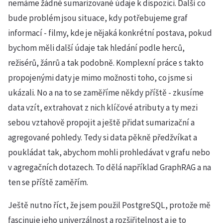
nemáme žádné sumarizované údaje k dispozici. Další co
bude problém jsou situace, kdy potřebujeme graf
informací - filmy, kde je nějaká konkrétní postava, pokud
bychom měli další údaje tak hledání podle herců,
režisérů, žánrů a tak podobně. Komplexní práce s takto
propojenými daty je mimo možnosti toho, co jsme si
ukázali. No a na to se zaměříme někdy příště - zkusíme
data vzít, extrahovat z nich klíčové atributy a ty mezi
sebou vztahově propojit a ještě přidat sumarizační a
agregované pohledy. Tedy si data pěkně předžvíkat a
poukládat tak, abychom mohli prohledávat v grafu nebo
v agregačních dotazech. To dělá například GraphRAG a na
ten se příště zaměřím.
Ještě nutno říct, že jsem použil PostgreSQL, protože mě
fascinuje jeho univerzálnost a rozšiřitelnost a je to