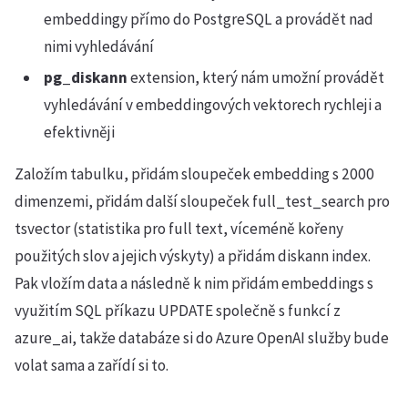
embeddingy přímo do PostgreSQL a provádět nad
nimi vyhledávání
pg_diskann
extension, který nám umožní provádět
vyhledávání v embeddingových vektorech rychleji a
efektivněji
Založím tabulku, přidám sloupeček embedding s 2000
dimenzemi, přidám další sloupeček full_test_search pro
tsvector (statistika pro full text, víceméně kořeny
použitých slov a jejich výskyty) a přidám diskann index.
Pak vložím data a následně k nim přidám embeddings s
využitím SQL příkazu UPDATE společně s funkcí z
azure_ai, takže databáze si do Azure OpenAI služby bude
volat sama a zařídí si to.