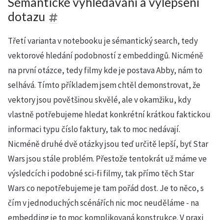
Sémantické vyhledávání a vylepšení
dotazu
Třetí varianta v notebooku je sémantický search, tedy
vektorové hledání podobností z embeddingů. Nicméně
na první otázce, tedy filmy kde je postava Abby, nám to
selhává. Tímto příkladem jsem chtěl demonstrovat, že
vektory jsou povětšinou skvělé, ale v okamžiku, kdy
vlastně potřebujeme hledat konkrétní krátkou faktickou
informaci typu číslo faktury, tak to moc nedávají.
Nicméně druhé dvě otázky jsou teď určitě lepší, byť Star
Wars jsou stále problém. Přestože tentokrát už máme ve
výsledcích i podobné sci-fi filmy, tak přímo těch Star
Wars co nepotřebujeme je tam pořád dost. Je to něco, s
čím v jednoduchých scénářích nic moc neuděláme - na
embedding je to moc komplikovaná konstrukce. V praxi