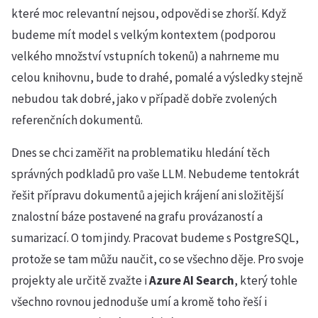
které moc relevantní nejsou, odpovědi se zhorší. Když
budeme mít model s velkým kontextem (podporou
velkého množství vstupních tokenů) a nahrneme mu
celou knihovnu, bude to drahé, pomalé a výsledky stejně
nebudou tak dobré, jako v případě dobře zvolených
referenčních dokumentů.
Dnes se chci zaměřit na problematiku hledání těch
správných podkladů pro vaše LLM. Nebudeme tentokrát
řešit přípravu dokumentů a jejich krájení ani složitější
znalostní báze postavené na grafu provázaností a
sumarizací. O tom jindy. Pracovat budeme s PostgreSQL,
protože se tam můžu naučit, co se všechno děje. Pro svoje
projekty ale určitě zvažte i
Azure AI Search
, který tohle
všechno rovnou jednoduše umí a kromě toho řeší i