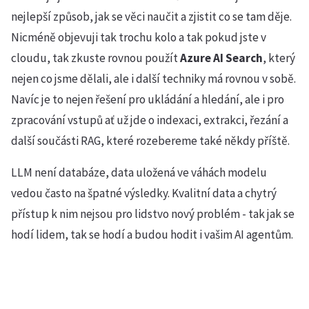
nejlepší způsob, jak se věci naučit a zjistit co se tam děje.
Nicméně objevuji tak trochu kolo a tak pokud jste v
cloudu, tak zkuste rovnou použít
Azure AI Search
, který
nejen co jsme dělali, ale i další techniky má rovnou v sobě.
Navíc je to nejen řešení pro ukládání a hledání, ale i pro
zpracování vstupů ať už jde o indexaci, extrakci, řezání a
další součásti RAG, které rozebereme také někdy příště.
LLM není databáze, data uložená ve váhách modelu
vedou často na špatné výsledky. Kvalitní data a chytrý
přístup k nim nejsou pro lidstvo nový problém - tak jak se
hodí lidem, tak se hodí a budou hodit i vašim AI agentům.