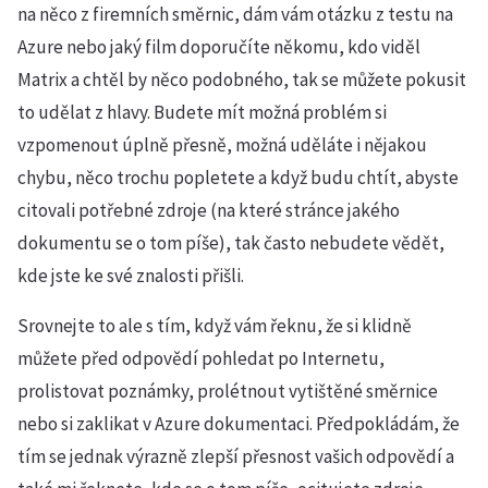
na něco z firemních směrnic, dám vám otázku z testu na
Azure nebo jaký film doporučíte někomu, kdo viděl
Matrix a chtěl by něco podobného, tak se můžete pokusit
to udělat z hlavy. Budete mít možná problém si
vzpomenout úplně přesně, možná uděláte i nějakou
chybu, něco trochu popletete a když budu chtít, abyste
citovali potřebné zdroje (na které stránce jakého
dokumentu se o tom píše), tak často nebudete vědět,
kde jste ke své znalosti přišli.
Srovnejte to ale s tím, když vám řeknu, že si klidně
můžete před odpovědí pohledat po Internetu,
prolistovat poznámky, prolétnout vytištěné směrnice
nebo si zaklikat v Azure dokumentaci. Předpokládám, že
tím se jednak výrazně zlepší přesnost vašich odpovědí a