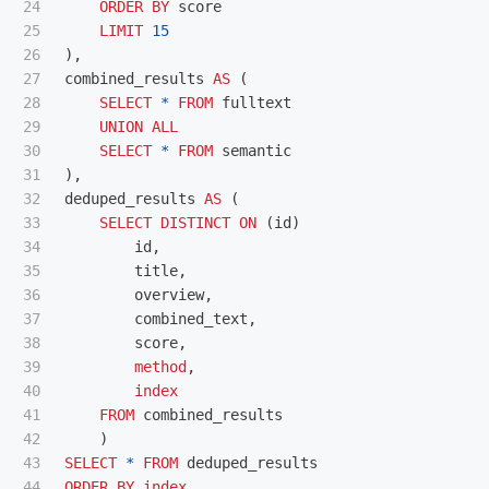
24

ORDER
BY
score
25

LIMIT
15
26

),
27

combined_results
AS
(
28

SELECT
*
FROM
fulltext
29

UNION
ALL
30

SELECT
*
FROM
semantic
31

),
32

deduped_results
AS
(
33

SELECT
DISTINCT
ON
(
id
)
34

id
,
35

title
,
36

overview
,
37

combined_text
,
38

score
,
39

method
,
40

index
41

FROM
combined_results
42

)
43

SELECT
*
FROM
deduped_results
44

ORDER
BY
index