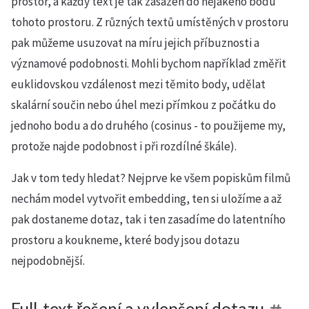
prostor, a každý text je tak zasazen do nějakého bodu
tohoto prostoru. Z různých textů umístěných v prostoru
pak můžeme usuzovat na míru jejich příbuznosti a
významové podobnosti. Mohli bychom například změřit
euklidovskou vzdálenost mezi těmito body, udělat
skalární součin nebo úhel mezi přímkou z počátku do
jednoho bodu a do druhého (cosinus - to použijeme my,
protože najde podobnost i při rozdílné škále).
Jak v tom tedy hledat? Nejprve ke všem popiskům filmů
nechám model vytvořit embedding, ten si uložíme a až
pak dostaneme dotaz, tak i ten zasadíme do latentního
prostoru a koukneme, které body jsou dotazu
nejpodobnější.
Full-text řešení a vylepšení dotazu