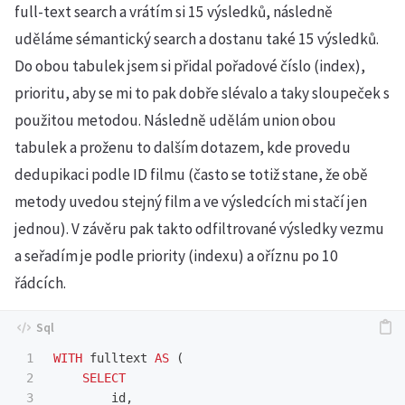
full-text search a vrátím si 15 výsledků, následně
uděláme sémantický search a dostanu také 15 výsledků.
Do obou tabulek jsem si přidal pořadové číslo (index),
prioritu, aby se mi to pak dobře slévalo a taky sloupeček s
použitou metodou. Následně udělám union obou
tabulek a proženu to dalším dotazem, kde provedu
dedupikaci podle ID filmu (často se totiž stane, že obě
metody uvedou stejný film a ve výsledcích mi stačí jen
jednou). V závěru pak takto odfiltrované výsledky vezmu
a seřadím je podle priority (indexu) a oříznu po 10
řádcích.
1

WITH
fulltext
AS
(
2

SELECT
3

id
,