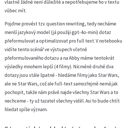
vlastně žádné není důležité a nepotřebujeme ho v textu
vůbec mít.
Pojďme provést tzv. question rewriting, tedy necháme
menší jazykový model (já použiji gpt-4o-mini) dotaz
přeformulovat a optimalizovat pro full text. V notebooku
vidíte tento scénář ve výstupech včetně
přeformulovaného dotazu a na Abby máme tentokrát
výsledky mnohem lepší (4 filmy). Nicméně druhé dva
dotazy jsou stále špatné - hledáme filmy jako Star Wars,
ale ne Star Wars, což ale full-text samozřejmě nemá jak
pochopit, takže nám právě najde všechny Star Wars a to
nechceme - ty už tazatel všechny viděl. Asi to bude chtít
hledat spíše význam.