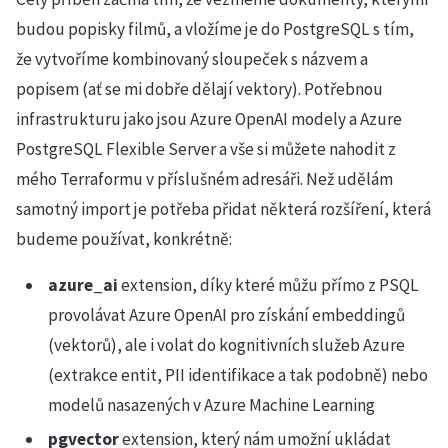
budou popisky filmů, a vložíme je do PostgreSQL s tím,
že vytvoříme kombinovaný sloupeček s názvem a
popisem (ať se mi dobře dělají vektory). Potřebnou
infrastrukturu jako jsou Azure OpenAI modely a Azure
PostgreSQL Flexible Server a vše si můžete nahodit z
mého Terraformu v příslušném adresáři. Než udělám
samotný import je potřeba přidat některá rozšíření, která
budeme používat, konkrétně:
azure_ai
extension, díky které můžu přímo z PSQL
provolávat Azure OpenAI pro získání embeddingů
(vektorů), ale i volat do kognitivních služeb Azure
(extrakce entit, PII identifikace a tak podobně) nebo
modelů nasazených v Azure Machine Learning
pgvector
extension, který nám umožní ukládat