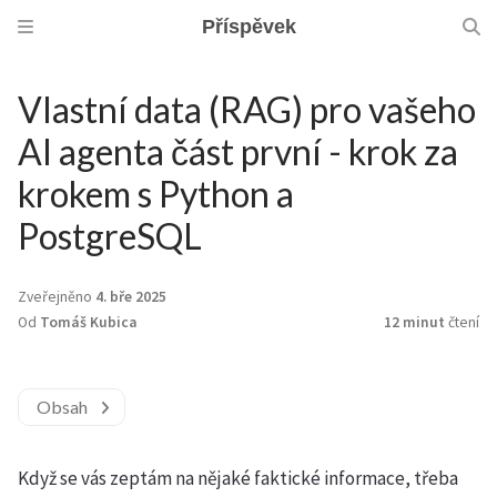
Příspěvek
Vlastní data (RAG) pro vašeho
AI agenta část první - krok za
krokem s Python a
PostgreSQL
Zveřejněno
4. bře 2025
Od
Tomáš Kubica
12 minut
čtení
Obsah
Když se vás zeptám na nějaké faktické informace, třeba