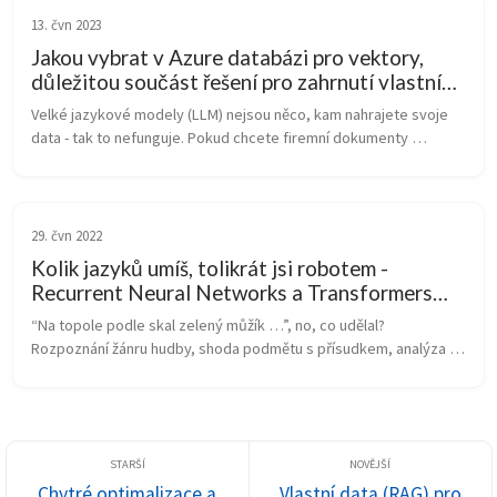
13. čvn 2023
Jakou vybrat v Azure databázi pro vektory,
důležitou součást řešení pro zahrnutí vlastních
dat do ChatGPT?
Velké jazykové modely (LLM) nejsou něco, kam nahrajete svoje 
data - tak to nefunguje. Pokud chcete firemní dokumenty 
zpřístupnit přes ChatGPT máte především tyto možnosti:    Máte 
dostatečně malý k...
29. čvn 2022
Kolik jazyků umíš, tolikrát jsi robotem -
Recurrent Neural Networks a Transformers
pro zelenáče
“Na topole podle skal zelený můžík …”, no, co udělal? 
Rozpoznání žánru hudby, shoda podmětu s přísudkem, analýza 
sentimentu v textu, převod mluvené řeči na text či překlady - v 
tom všem se obvykle ...
Chytré optimalizace a
Vlastní data (RAG) pro