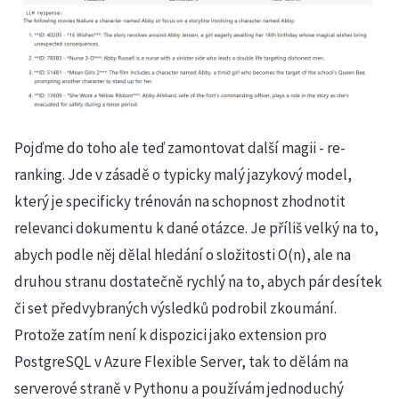
Pojďme do toho ale teď zamontovat další magii - re-
ranking. Jde v zásadě o typicky malý jazykový model,
který je specificky trénován na schopnost zhodnotit
relevanci dokumentu k dané otázce. Je příliš velký na to,
abych podle něj dělal hledání o složitosti O(n), ale na
druhou stranu dostatečně rychlý na to, abych pár desítek
či set předvybraných výsledků podrobil zkoumání.
Protože zatím není k dispozici jako extension pro
PostgreSQL v Azure Flexible Server, tak to dělám na
serverové straně v Pythonu a používám jednoduchý