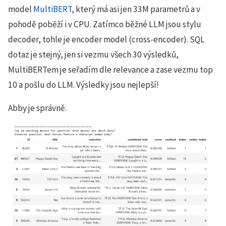
model
MultiBERT
, který má asi jen 33M parametrů a v
pohodě poběží i v CPU. Zatímco běžné LLM jsou stylu
decoder, tohle je encoder model (cross-encoder). SQL
dotaz je stejný, jen si vezmu všech 30 výsledků,
MultiBERTem je seřadím dle relevance a zase vezmu top
10 a pošlu do LLM. Výsledky jsou nejlepší!
Abby je správně.