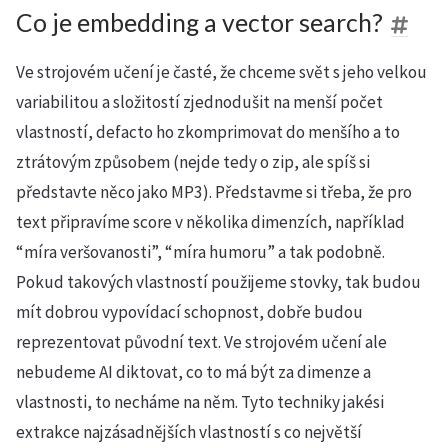
Co je embedding a vector search?
Ve strojovém učení je časté, že chceme svět s jeho velkou
variabilitou a složitostí zjednodušit na menší počet
vlastností, defacto ho zkomprimovat do menšího a to
ztrátovým způsobem (nejde tedy o zip, ale spíš si
představte něco jako MP3). Představme si třeba, že pro
text připravíme score v několika dimenzích, například
“míra veršovanosti”, “míra humoru” a tak podobně.
Pokud takových vlastností použijeme stovky, tak budou
mít dobrou vypovídací schopnost, dobře budou
reprezentovat původní text. Ve strojovém učení ale
nebudeme AI diktovat, co to má být za dimenze a
vlastnosti, to necháme na něm. Tyto techniky jakési
extrakce najzásadnějších vlastností s co největší