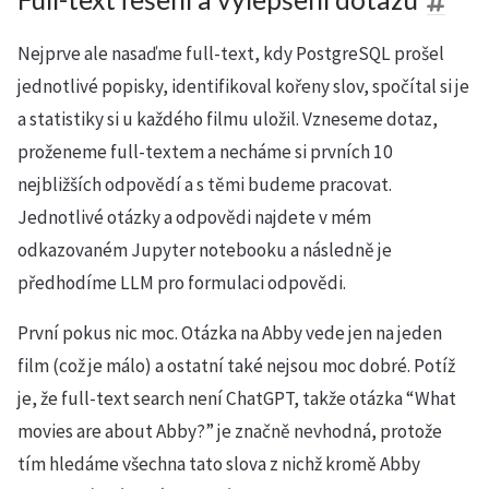
Nejprve ale nasaďme full-text, kdy PostgreSQL prošel
jednotlivé popisky, identifikoval kořeny slov, spočítal si je
a statistiky si u každého filmu uložil. Vzneseme dotaz,
proženeme full-textem a necháme si prvních 10
nejbližších odpovědí a s těmi budeme pracovat.
Jednotlivé otázky a odpovědi najdete v mém
odkazovaném Jupyter notebooku a následně je
předhodíme LLM pro formulaci odpovědi.
První pokus nic moc. Otázka na Abby vede jen na jeden
film (což je málo) a ostatní také nejsou moc dobré. Potíž
je, že full-text search není ChatGPT, takže otázka “What
movies are about Abby?” je značně nevhodná, protože
tím hledáme všechna tato slova z nichž kromě Abby