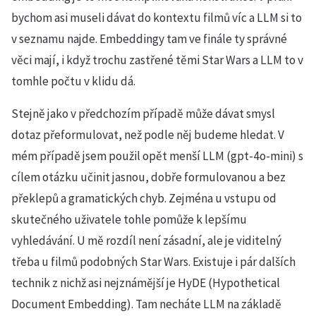
bychom asi museli dávat do kontextu filmů víc a LLM si to
v seznamu najde. Embeddingy tam ve finále ty správné
věci mají, i když trochu zastřené těmi Star Wars a LLM to v
tomhle počtu v klidu dá.
Stejně jako v předchozím případě může dávat smysl
dotaz přeformulovat, než podle něj budeme hledat. V
mém případě jsem použil opět menší LLM (gpt-4o-mini) s
cílem otázku učinit jasnou, dobře formulovanou a bez
překlepů a gramatických chyb. Zejména u vstupu od
skutečného uživatele tohle pomůže k lepšímu
vyhledávání. U mě rozdíl není zásadní, ale je viditelný
třeba u filmů podobných Star Wars. Existuje i pár dalších
technik z nichž asi nejznámější je HyDE (Hypothetical
Document Embedding). Tam necháte LLM na základě