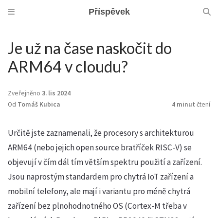
Příspěvek
Je už na čase naskočit do
ARM64 v cloudu?
Zveřejněno
3. lis 2024
Od
Tomáš Kubica
4 minut
čtení
Určitě jste zaznamenali, že procesory s architekturou
ARM64 (nebo jejich open source bratříček RISC-V) se
objevují v čím dál tím větším spektru použití a zařízení.
Jsou naprostým standardem pro chytrá IoT zařízení a
mobilní telefony, ale mají i variantu pro méně chytrá
zařízení bez plnohodnotného OS (Cortex-M třeba v