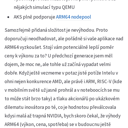
nějakých simulací typu QEMU
AKS plně podporuje
ARM64 nodepool
Samozřejmě přidaná složitost je nevýhodou. Proto
doporučuji neodhadovat, ale pořádně si vaše aplikace nad
ARM64 vyzkoušet. Stojí vám potenciálně lepší poměr
ceny k výkonu za to? U předchozí generace jsem měl
dojem, že moc ne, ale tohle už začíná vypadat velmi
dobře. Když ještě vezmeme v potaz jisté potíže Intelu v
ohni nejen konkurence AMD, ale právě i ARM, RISC-V (kde
v mobilním světě už jasně prohrál a v noteboocích se mu
to může stát brzo taky) a tlaku akcionářů po ukázkovém
dilematu inovátora po té, co je hodnotou převálcovala
kdysi malá až trapná NVIDIA, bych skoro čekal, že výhody
ARM64 (výkon, cena, spotřeba) se v budoucnu ještě