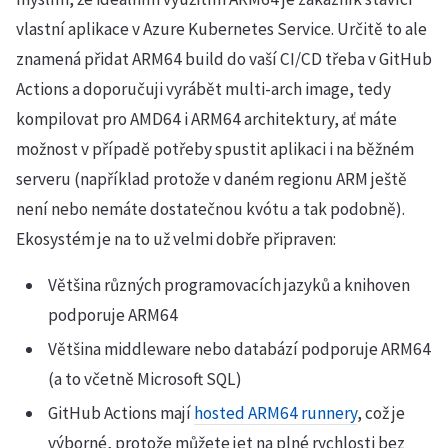
vlastní aplikace v Azure Kubernetes Service. Určitě to ale
znamená přidat ARM64 build do vaší CI/CD třeba v GitHub
Actions a doporučuji vyrábět multi-arch image, tedy
kompilovat pro AMD64 i ARM64 architektury, ať máte
možnost v případě potřeby spustit aplikaci i na běžném
serveru (například protože v daném regionu ARM ještě
není nebo nemáte dostatečnou kvótu a tak podobně).
Ekosystém je na to už velmi dobře připraven:
Většina různých programovacích jazyků a knihoven
podporuje ARM64
Většina middleware nebo databází podporuje ARM64
(a to včetně Microsoft SQL)
GitHub Actions mají
hosted ARM64 runnery
, což je
výborné, protože můžete jet na plné rychlosti bez