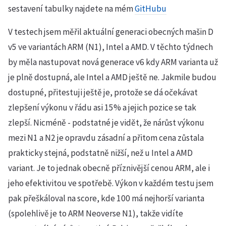
sestavení tabulky najdete na mém
GitHubu
V testech jsem měřil aktuální generaci obecných mašin D
v5 ve variantách ARM (N1), Intel a AMD. V těchto týdnech
by měla nastupovat nová generace v6 kdy ARM varianta už
je plně dostupná, ale Intel a AMD ještě ne. Jakmile budou
dostupné, přitestuji ještě je, protože se dá očekávat
zlepšení výkonu v řádu asi 15% a jejich pozice se tak
zlepší. Nicméně - podstatné je vidět, že nárůst výkonu
mezi N1 a N2 je opravdu zásadní a přitom cena zůstala
prakticky stejná, podstatně nižší, než u Intel a AMD
variant. Je to jednak obecně příznivější cenou ARM, ale i
jeho efektivitou ve spotřebě. Výkon v každém testu jsem
pak přeškáloval na score, kde 100 má nejhorší varianta
(spolehlivě je to ARM Neoverse N1), takže vidíte