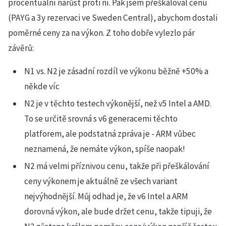
procentuální nárůst proti ní. Pak jsem přeškáloval cenu
(PAYG a 3y rezervaci ve Sweden Central), abychom dostali
poměrné ceny za na výkon. Z toho dobře vylezlo pár
závěrů:
N1 vs. N2 je zásadní rozdíl ve výkonu běžně +50% a
někde víc
N2 je v těchto testech výkonější, než v5 Intel a AMD.
To se určitě srovná s v6 generacemi těchto
platforem, ale podstatná zpráva je - ARM vůbec
neznamená, že nemáte výkon, spíše naopak!
N2 má velmi příznivou cenu, takže při přeškálování
ceny výkonem je aktuálně ze všech variant
nejvýhodnější. Můj odhad je, že v6 Intel a ARM
dorovná výkon, ale bude držet cenu, takže tipuji, že