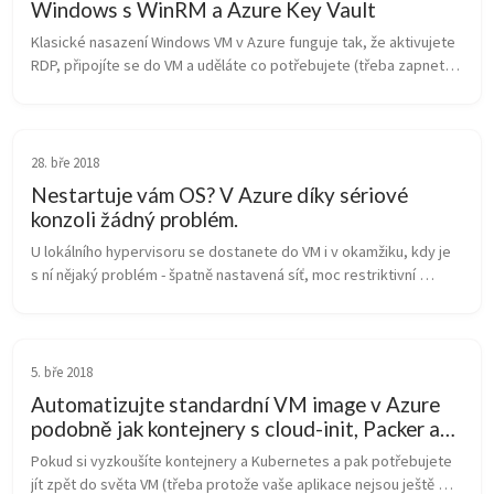
Windows s WinRM a Azure Key Vault
Klasické nasazení Windows VM v Azure funguje tak, že aktivujete 
RDP, připojíte se do VM a uděláte co potřebujete (třeba zapnete 
WinRM, začleníte server do domény apod.). Půlroční releasy 
Windows 20...
28. bře 2018
Nestartuje vám OS? V Azure díky sériové
konzoli žádný problém.
U lokálního hypervisoru se dostanete do VM i v okamžiku, kdy je 
s ní nějaký problém - špatně nastavená síť, moc restriktivní 
firewall, poškozené nastavení mountování disků apod. Ale ve 
veřejném clo...
5. bře 2018
Automatizujte standardní VM image v Azure
podobně jak kontejnery s cloud-init, Packer a
Key Vault
Pokud si vyzkoušíte kontejnery a Kubernetes a pak potřebujete 
jít zpět do světa VM (třeba protože vaše aplikace nejsou ještě 