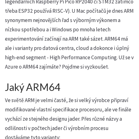
legendárních Raspberry Pi Pico RP2040 či STM32 zatímco
třeba ESP32 používá RISC-V). U Mac počítačů je dnes ARM
synonymem nejnovějších řad s výborným výkonem a
nízkou spotřebou a i Windows po mnoha letech
experimentování začínají na ARM také sázet. ARM64 má
ale i varianty pro datová centra, cloud a dokonce i úplný
high-end segment - High Performance Computing. Už se v
Azure o ARM64 zajímáte? Pojďme si vyzkoušet.
Jaký ARM64
Ve světě ARM je velmi časté, že si velký výrobce připraví
modifikované vlastní specifikace procesoru, ale ve finále
vychází ze stejného designu jader. Přes různé názvy a
odlišnosti v počtech jader či výrobním procesu
dostáváme tyto varianty: