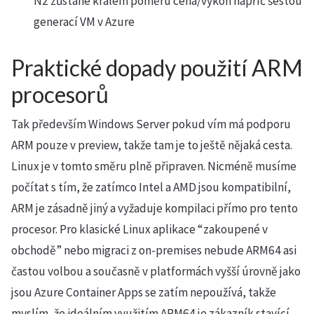
N2 zůstane králem poměru cena/výkon napříč šestou
generací VM v Azure
Praktické dopady použití ARM
procesorů
Tak především Windows Server pokud vím má podporu
ARM pouze v preview, takže tam je to ještě nějaká cesta.
Linux je v tomto směru plně připraven. Nicméně musíme
počítat s tím, že zatímco Intel a AMD jsou kompatibilní,
ARM je zásadně jiný a vyžaduje kompilaci přímo pro tento
procesor. Pro klasické Linux aplikace “zakoupené v
obchodě” nebo migraci z on-premises nebude ARM64 asi
častou volbou a současně v platformách vyšší úrovně jako
jsou Azure Container Apps se zatím nepoužívá, takže
myslím, že ideálním využitím ARM64 je zákazník stavící