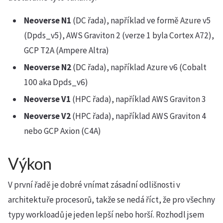
Neoverse N1
(DC řada), například ve formě Azure v5
(Dpds_v5), AWS Graviton 2 (verze 1 byla Cortex A72),
GCP T2A (Ampere Altra)
Neoverse N2
(DC řada), například Azure v6 (Cobalt
100 aka Dpds_v6)
Neoverse V1
(HPC řada), například AWS Graviton 3
Neoverse V2
(HPC řada), například AWS Graviton 4
nebo GCP Axion (C4A)
Výkon
V první řadě je dobré vnímat zásadní odlišnosti v
architektuře procesorů, takže se nedá říct, že pro všechny
typy workloadů je jeden lepší nebo horší. Rozhodl jsem