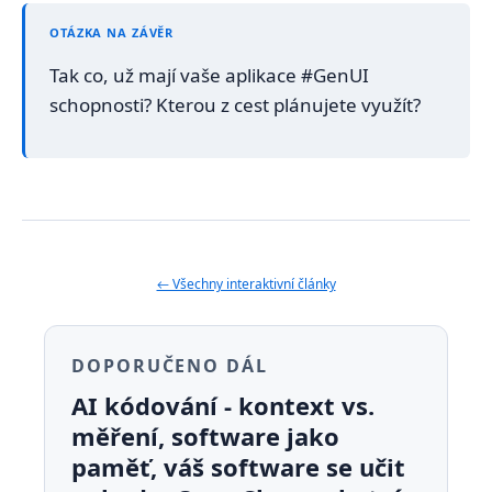
vytvořit cokoliv, co je možné v
streaming a postupné vykreslování).
daném jazyce a frameworku
OTÁZKA NA ZÁVĚR
Výhody
Nevýhody
Plná interaktivita - uživatel může s
Tak co, už mají vaše aplikace #GenUI
UI plně interagovat, jde doslova o
schopnosti? Kterou z cest plánujete využít?
mini-aplikace
Bezpečné - AI nemůže generovat
libovolný kód, pouze předem
dané komponenty
Interaktivní - uživatel má typicky
možnost na některé věci klikat
← Všechny interaktivní články
Design má pod kontrolou klient -
rendering je na klientovi,
DOPORUČENO DÁL
například Teams, takže grafické
provedení je plně v jeho moci
AI kódování - kontext vs.
měření, software jako
paměť, váš software se učit