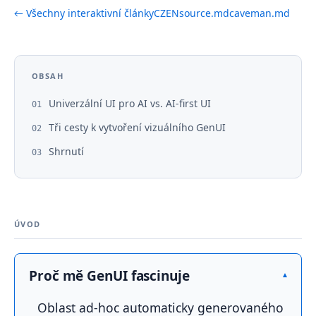
← Všechny interaktivní články
CZ
EN
source.md
caveman.md
OBSAH
Univerzální UI pro AI vs. AI-first UI
01
Tři cesty k vytvoření vizuálního GenUI
02
Shrnutí
03
ÚVOD
Proč mě GenUI fascinuje
▾
Oblast ad-hoc automaticky generovaného