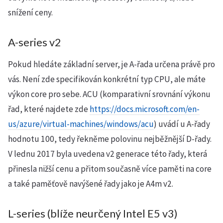
snížení ceny.
A-series v2
Pokud hledáte základní server, je A-řada určena právě pro
vás. Není zde specifikován konkrétní typ CPU, ale máte
výkon core pro sebe. ACU (komparativní srovnání výkonu
řad, které najdete zde
https://docs.microsoft.com/en-
us/azure/virtual-machines/windows/acu
) uvádí u A-řady
hodnotu 100, tedy řekněme polovinu nejběžnější D-řady.
V lednu 2017 byla uvedena v2 generace této řady, která
přinesla nižší cenu a přitom současně více paměti na core
a také paměťově navýšené řady jako je A4m v2.
L-series (blíže neurčený Intel E5 v3)