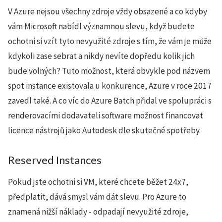
V Azure nejsou všechny zdroje vždy obsazené a co kdyby
vám Microsoft nabídl významnou slevu, když budete
ochotni si vzít tyto nevyužité zdroje s tím, že vám je může
kdykoli zase sebrat a nikdy nevíte dopředu kolik jich
bude volných? Tuto možnost, která obvykle pod názvem
spot instance existovala u konkurence, Azure v roce 2017
zavedl také. A co víc do Azure Batch přidal ve spolupráci s
renderovacími dodavateli software možnost financovat
licence nástrojů jako Autodesk dle skutečné spotřeby.
Reserved Instances
Pokud jste ochotni si VM, které chcete běžet 24x7,
předplatit, dává smysl vám dát slevu. Pro Azure to
znamená nižší náklady - odpadají nevyužité zdroje,