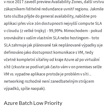
v roce 2017 zavedl preview Availability Zones, další vrstvu
zákazníkem řiditelné redundance uvnitř regionu. Jakmile
tato služba přijde do general availability, nabídne pro
aplikaci přes více zón dostupnosti nejvyšší compute SLA
v cloudu (z velké trojky) - 99,99%. Mimochodem - pokud
srovnáváte s vaším vlastním SLA nebo hostingem - toto
SLA zahrnuje jak plánované tak neplánované výpadky a je
definováno jako dostupnost komunikace s VM, tedy
včetně kompletní síťařiny od kraje Azure až po virtuální
sítě (zkuste se podívat jak často vám v on premises selže
VM vs. vypadne aplikace protože je problém v síti ...
networking rozhodně není zanedbatelným strůjcem
výpadků, spíše naopak).
Azure Batch Low Priority