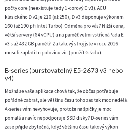
počty core (neexistuje tedy 1-corový D v3). ACU
klasického D v2 je 210 (až 250), D v3 disponuje výkonem
160 (až 190 při Intel Turbo). Odměna pro vás? Nižší cena,
větší servery (64 vCPU) a na paměť velmi vstřícná řada E
v3 s až 432 GB paměti! Za takový stroj jste v roce 2016
museli zaplatit o polovinu víc (použít G řadu).
B-series (burstovatelný E5-2673 v3 nebo
v4)
Možná se vaše aplikace chová tak, že občas potřebuje
pořádně zabrat, ale většinu času toho zas tak moc nedělá.
A-series vám nevyhovuje, protože na špičky je moc
pomalá a navíc nepodporuje SSD disky? D-series vám
zase přijde zbytečná, když většinu času takový výkon