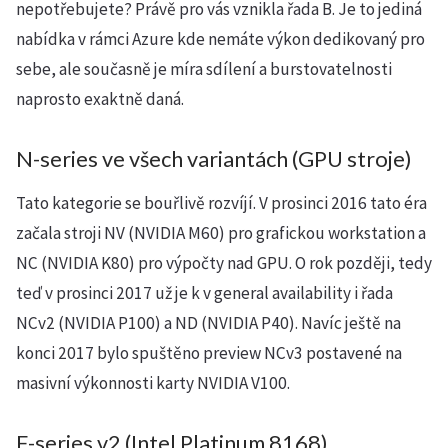
nepotřebujete? Právě pro vás vznikla řada B. Je to jediná
nabídka v rámci Azure kde nemáte výkon dedikovaný pro
sebe, ale současně je míra sdílení a burstovatelnosti
naprosto exaktně daná.
N-series ve všech variantách (GPU stroje)
Tato kategorie se bouřlivě rozvíjí. V prosinci 2016 tato éra
začala stroji NV (NVIDIA M60) pro grafickou workstation a
NC (NVIDIA K80) pro výpočty nad GPU. O rok později, tedy
teď v prosinci 2017 už je k v general availability i řada
NCv2 (NVIDIA P100) a ND (NVIDIA P40). Navíc ještě na
konci 2017 bylo spuštěno preview NCv3 postavené na
masivní výkonnosti karty NVIDIA V100.
F-series v2 (Intel Platinum 8168)