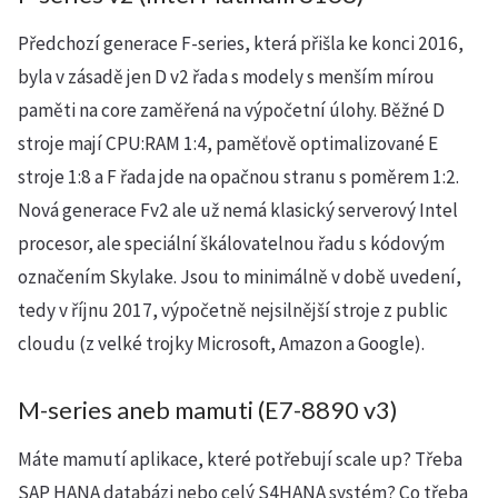
Předchozí generace F-series, která přišla ke konci 2016,
byla v zásadě jen D v2 řada s modely s menším mírou
paměti na core zaměřená na výpočetní úlohy. Běžné D
stroje mají CPU:RAM 1:4, paměťově optimalizované E
stroje 1:8 a F řada jde na opačnou stranu s poměrem 1:2.
Nová generace Fv2 ale už nemá klasický serverový Intel
procesor, ale speciální škálovatelnou řadu s kódovým
označením Skylake. Jsou to minimálně v době uvedení,
tedy v říjnu 2017, výpočetně nejsilnější stroje z public
cloudu (z velké trojky Microsoft, Amazon a Google).
M-series aneb mamuti (E7-8890 v3)
Máte mamutí aplikace, které potřebují scale up? Třeba
SAP HANA databázi nebo celý S4HANA systém? Co třeba