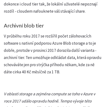
dokonce i cloud tier tak, že lokální uživatelé nepoznají
rozdíl - cloudem nafouknete váš stávající share.
Archivní blob tier
V průběhu roku 2017 se rozšířil počet zálohovacích
software s nativní podporou Azure Blob storage a to je
dobře, protože v prosinci 2017 dorazila další varianta -
archivní tier. Ten umožňuje odkládat data, která opravdu
schováváte jen pro strýčka příhodu někam, kde za ně
dáte cirka 40 Kč měsíčně za 1 TB.
V oblasti storage a zejména compute se toho v Azure v
roce 2017 událo opravdu hodně. Tempo vývoje této