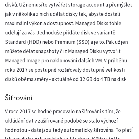
disků. Už nemusíte vytvářet storage account a přemýšlet
jak v několika z nich udělat disky tak, abyste dostali
maximální výkon a dostupnost. Managed Disks tohle
udělají za vás. Jednoduše přidáte disk ve variantě
Standard (HDD) nebo Premium (SSD) a je to. Pak už jen
můžete dělat snapshoty či z Managed Disku vytvořit
Managed Image pro naklonování dalších VM. V průběhu
roku 2017 se postupně rozšiřovaly dostupné velikosti
disků oběma směry - aktuálně od 32 GB do 4 TB na disk.
Šifrování
V roce 2017 se hodně pracovalo na šifrování s tím, že
ukládání dat v zašifrované podobě se stalo výchozí
hodnotou - data jsou tedy automaticky šifrována. To platí