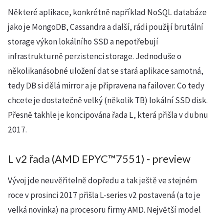
Některé aplikace, konkrétně například NoSQL databáze
jako je MongoDB, Cassandra a další, rádi použijí brutální
storage výkon lokálního SSD a nepotřebují
infrastrukturně perzistenci storage. Jednoduše o
několikanásobné uložení dat se stará aplikace samotná,
tedy DB si dělá mirror a je připravena na failover. Co tedy
chcete je dostatečně velký (několik TB) lokální SSD disk.
Přesně takhle je koncipována řada L, která přišla v dubnu
2017.
L v2 řada (AMD EPYC™7551) - preview
Vývoj jde neuvěřitelně dopředu a tak ještě ve stejném
roce v prosinci 2017 přišla L-series v2 postavená (a to je
velká novinka) na procesoru firmy AMD. Největší model