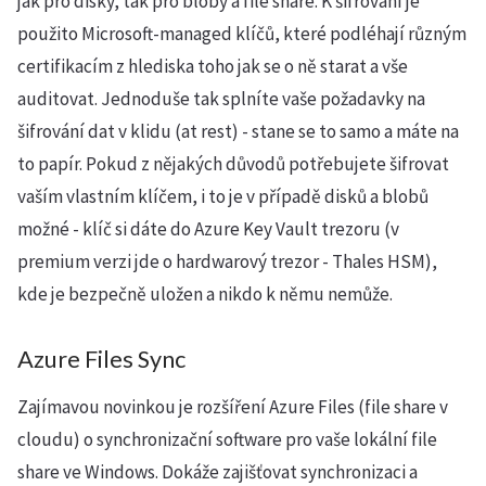
jak pro disky, tak pro bloby a file share. K šifrování je
použito Microsoft-managed klíčů, které podléhají různým
certifikacím z hlediska toho jak se o ně starat a vše
auditovat. Jednoduše tak splníte vaše požadavky na
šifrování dat v klidu (at rest) - stane se to samo a máte na
to papír. Pokud z nějakých důvodů potřebujete šifrovat
vaším vlastním klíčem, i to je v případě disků a blobů
možné - klíč si dáte do Azure Key Vault trezoru (v
premium verzi jde o hardwarový trezor - Thales HSM),
kde je bezpečně uložen a nikdo k němu nemůže.
Azure Files Sync
Zajímavou novinkou je rozšíření Azure Files (file share v
cloudu) o synchronizační software pro vaše lokální file
share ve Windows. Dokáže zajišťovat synchronizaci a