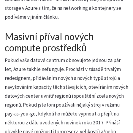
storage v Azure s tím, že na networking a kontejnery se
podíváme v jiném článku.
Masivní příval nových
compute prostředků
Pokud vaše datové centrum obnovujete jednou za pár
let, Azure takhle nefunguje. Prochází v zásadě trvalým
redesignem, přidáváním nových a nových typů strojů a
navyšováním kapacity těch stávajících, otevíráním nových
datových center uvnitř regionů i spouštění zcela nových
regionů. Pokud jste loni používali nějaký stroj v režimu
pay-as-you-go, kdykoli ho můžete vypnout a přejít na
některou z dále uvedených novinek roku 2017. Přináší
obvykle nové možnosti (procesory, velikosti) a/nebo