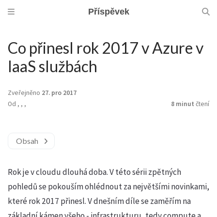
Příspěvek
Co přinesl rok 2017 v Azure v
IaaS službách
Zveřejněno
27. pro 2017
Od
,
,
,
8 minut
čtení
Obsah
Rok je v cloudu dlouhá doba. V této sérii zpětných
pohledů se pokouším ohlédnout za největšími novinkami,
které rok 2017 přinesl. V dnešním díle se zaměřím na
základní kámen všeho - infrastrukturu, tedy compute a