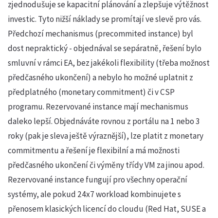
zjednodušuje se kapacitní plánování a zlepšuje výtěžnost
investic. Tyto nižší náklady se promítají ve slevě pro vás.
Předchozí mechanismus (precommited instance) byl
dost nepraktický - objednával se sepáratně, řešení bylo
smluvní v rámci EA, bez jakékoli flexibility (třeba možnost
předčasného ukončení) a nebylo ho možné uplatnit z
předplatného (monetary commitment) či v CSP
programu. Rezervované instance mají mechanismus
daleko lepší. Objednáváte rovnou z portálu na 1 nebo 3
roky (pak je sleva ještě výraznější), lze platit z monetary
commitmentu a řešení je flexibilní a má možnosti
předčasného ukončení či výměny třídy VM za jinou apod.
Rezervované instance fungují pro všechny operační
systémy, ale pokud 24x7 workload kombinujete s
přenosem klasických licencí do cloudu (Red Hat, SUSE a