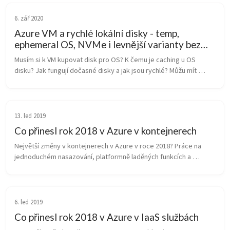
6. zář 2020
Azure VM a rychlé lokální disky - temp,
ephemeral OS, NVMe i levnější varianty bez
ničeho
Musím si k VM kupovat disk pro OS? K čemu je caching u OS 
disku? Jak fungují dočasné disky a jak jsou rychlé? Můžu mít 
megarychlé a velké lokální disky, pokud si chci sám nasadit 
nějaké distribuova...
13. led 2019
Co přinesl rok 2018 v Azure v kontejnerech
Největší změny v kontejnerech v Azure v roce 2018? Práce na 
jednoduchém nasazování, platformně laděných funkcích a 
clusterless - kontejnery bez nutnosti mít pod nimi VM.  Azure 
Container Instances ...
6. led 2019
Co přinesl rok 2018 v Azure v IaaS službách