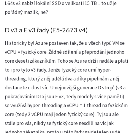
L64s v2 nabízí lokální SSD o velikosti 15 TB ... to už je
pořádný mazlík, ne?
D v3 a E v3 řady (E5-2673 v4)
Historicky byl Azure postaven tak, že u všech typů VM se
vCPU = fyzický core. Žádné sdílení a přeprodání jednoho
core deseti zákazníkům. Toho se Azure drží i nadále a platí
to i pro tyto v3 řady. Jenže fyzický core umí hyper-
threading, který z něj udělá dva a díky pipelinám z něj
dostanete o dost víc. U nejnovější generace D strojů (v3 a
pokračováním D1x jsou E v3, tedy modely s více paměti)
se využívá hyper-threading a vCPU = 1 thread na fyzickém
core (tedy 2 vCPU mají jeden fyzický core). Ty jsou ale
stále pro vás, nikdy se fyzický core nesdílí na víc jak
jednoho zákazníka, proto u této řady najdete jen sudé