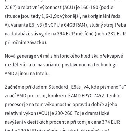
2567) a relativní výkonnost (ACU) je 160-190 (podle
situace jsou tedy 1,6-1,9x výkonější, než originální řada
A). Varianta E8_v3 (8 vCPU a 64GB RAM), slušný stroj třeba
na databázi, vás vyjde na 394 EUR měsíčně (nebo 232 EUR
při ročním závazku).
Nová generage v4 má z historického hlediska překvapivé
rozdělení - a to na variantu postavenou na technologii
AMD a jinou na Intelu.
Začněme příkladem Standard_E8as_v4, kde písmeno “a”
značí AMD procesor, konkrétně AMD EPYC 7452. Tenhle
procesor je na tom výkonnostně opravdu dobře a jeho
relativní výkon (ACU) je 230-260. To je dramatické
navýšení v desítkách procent a při tom je cena 374 EUR
(nebo 220 EUR při ročním závazku), čili méně, než