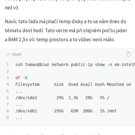
než v3.
Navíc tato řada má jinačí temp disky a to se nám dnes do
tématu dost hodí. Tato verze má při stejném počtu jader
a RAM 2,5x víc temp prostoru a to vůbec není málo.
1

ssh tomas@
$(
az network public-ip show 
-n
 vm-intel
2

3

df
-h
4

Filesystem      Size  Used Avail Use% Mounted on

5

...

6

/dev/sda1        29G  1.3G   28G   5% /

7

...

8

/dev/sdb1       295G   65M  280G   1% /mnt
