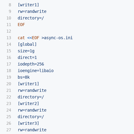
8

[writer1]

9

rw=randwrite

10

11

EOF

12

13

cat
<<
EOF
 >async-os.ini

14

[global]

15

size=1g

16

direct=1

17

iodepth=256

18

ioengine=libaio

19

bs=8k

20

[writer1]

21

rw=randwrite

22

directory=/

23

[writer2]

24

rw=randwrite

25

directory=/

26

[writer3]

27

rw=randwrite
