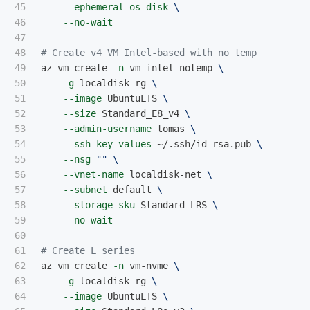
45

--ephemeral-os-disk
\
46

--no-wait
47

48

# Create v4 VM Intel-based with no temp
49

az vm create 
-n
 vm-intel-notemp 
\
50

-g
 localdisk-rg 
\
51

--image
 UbuntuLTS 
\
52

--size
 Standard_E8_v4 
\
53

--admin-username
 tomas 
\
54

--ssh-key-values
 ~/.ssh/id_rsa.pub 
\
55

--nsg
""
\
56

--vnet-name
 localdisk-net 
\
57

--subnet
 default 
\
58

--storage-sku
 Standard_LRS 
\
59

--no-wait
60

61

# Create L series
62

az vm create 
-n
 vm-nvme 
\
63

-g
 localdisk-rg 
\
64

--image
 UbuntuLTS 
\