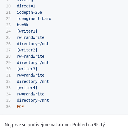
20

direct=1

21

iodepth=256

22

ioengine=libaio

23

bs=8k

24

[writer1]

25

rw=randwrite

26

directory=/mnt

27

[writer2]

28

rw=randwrite

29

directory=/mnt

30

[writer3]

31

rw=randwrite

32

directory=/mnt

33

[writer4]

34

rw=randwrite

35

Nejprve se podívejme na latenci. Pohled na 95-tý