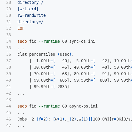
28

directory=/

29

[writer4]

30

rw=randwrite

31

32

EOF

33

34

sudo 
fio 
--runtime
 60 sync-os.ini

35

...

36

clat percentiles 
(
usec
)
:

37

     |  1.00th
=[
   40],  5.00th
=[
   42], 10.00th
38

     | 30.00th
=[
   46], 40.00th
=[
   48], 50.00th
39

     | 70.00th
=[
   68], 80.00th
=[
   91], 90.00th
40

     | 99.00th
=[
  685], 99.50th
=[
  889], 99.90th
41

     | 99.99th
=[
 2835]

42

...

43

44

sudo 
fio 
--runtime
 60 async-os.ini

45

...

46

Jobs: 2 
(
f
=
2
)
: 
[
w
(
1
)
,_
(
2
)
,w
(
1
)][
100.0%][r
=
0KiB/s