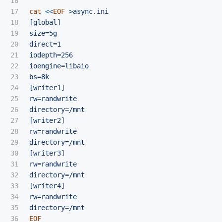
16

17

cat
<<
EOF
 >async.ini

18

[global]

19

size=5g

20

direct=1

21

iodepth=256

22

ioengine=libaio

23

bs=8k

24

[writer1]

25

rw=randwrite

26

directory=/mnt

27

[writer2]

28

rw=randwrite

29

directory=/mnt

30

[writer3]

31

rw=randwrite

32

directory=/mnt

33

[writer4]

34

rw=randwrite

35

36

EOF
