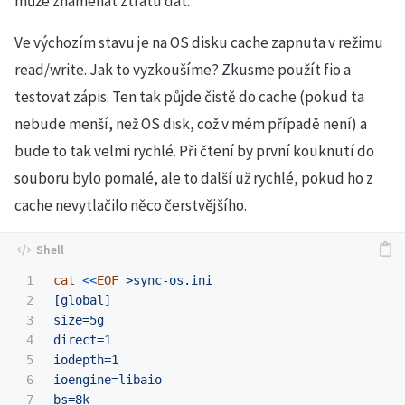
může znamenat ztrátu dat.
Ve výchozím stavu je na OS disku cache zapnuta v režimu
read/write. Jak to vyzkoušíme? Zkusme použít fio a
testovat zápis. Ten tak půjde čistě do cache (pokud ta
nebude menší, než OS disk, což v mém případě není) a
bude to tak velmi rychlé. Při čtení by první kouknutí do
souboru bylo pomalé, ale to další už rychlé, pokud ho z
cache nevytlačilo něco čerstvějšího.
1

cat
<<
EOF
 >sync-os.ini

2

[global]

3

size=5g

4

direct=1

5

iodepth=1

6

ioengine=libaio

7

bs=8k
