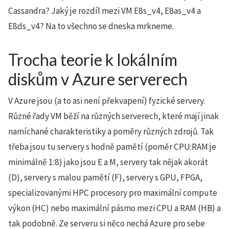
Cassandra? Jaký je rozdíl mezi VM E8s_v4, E8as_v4 a
E8ds_v4? Na to všechno se dneska mrkneme.
Trocha teorie k lokálním
diskům v Azure serverech
V Azure jsou (a to asi není překvapení) fyzické servery.
Různé řady VM běží na různých serverech, které mají jinak
namíchané charakteristiky a poměry různých zdrojů. Tak
třeba jsou tu servery s hodně pamětí (poměr CPU:RAM je
minimálně 1:8) jako jsou E a M, servery tak nějak akorát
(D), servery s malou pamětí (F), servery s GPU, FPGA,
specializovanými HPC procesory pro maximální compute
výkon (HC) nebo maximální pásmo mezi CPU a RAM (HB) a
tak podobně. Ze serveru si něco nechá Azure pro sebe