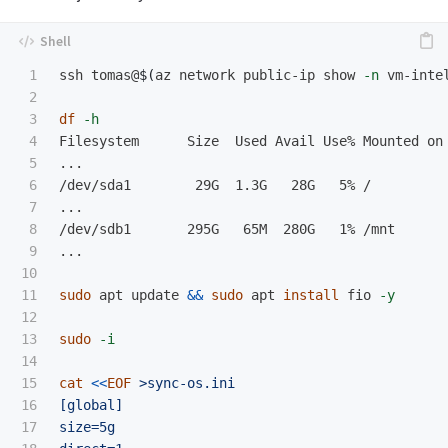
1

ssh tomas@
$(
az network public-ip show 
-n
 vm-inte
2

3

df
-h
4

Filesystem      Size  Used Avail Use% Mounted on

5

...

6

/dev/sda1        29G  1.3G   28G   5% /

7

...

8

/dev/sdb1       295G   65M  280G   1% /mnt

9

...

10

11

sudo 
apt update 
&&
sudo 
apt 
install 
fio 
-y
12

13

sudo
-i
14

15

cat
<<
EOF
 >sync-os.ini

16

[global]

17

size=5g
