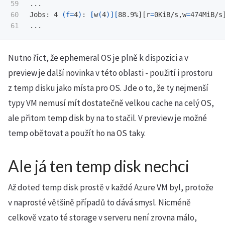
59

...

60

Jobs: 4 
(
f
=
4
)
: 
[
w
(
4
)][
88.9%][r
=
0KiB/s,w
=
474MiB/s
Nutno říct, že ephemeral OS je plně k dispozici a v
preview je další novinka v této oblasti - použití i prostoru
z temp disku jako místa pro OS. Jde o to, že ty nejmenší
typy VM nemusí mít dostatečně velkou cache na celý OS,
ale přitom temp disk by na to stačil. V preview je možné
temp obětovat a použít ho na OS taky.
Ale já ten temp disk nechci
Až doteď temp disk prostě v každé Azure VM byl, protože
v naprosté většině případů to dává smysl. Nicméně
celkově vzato té storage v serveru není zrovna málo,