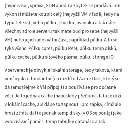
(hypervisor, správa, SDN apod.) a zbytek se prodává. Ten
výkon si můžete koupit celý (nejvyšší VM v řadě, tedy na
typu železa), nebo půlku, čtvrtku, osminku a tak dále.
Všechny zdroje serveru tak máte buď pro sebe (nejvyšší
VM) nebo jejich adekvátní část, například půlku. A to se
týká všeho. Půlku cores, půlku RAM, půlku temp disků,
půlku cache, půlku síťového pásma, půlku storage IO.
V serverech je obvykle lokální storage, tedy taková, která
není nijak redundantní (na rozdíl od Azure Disk, který se
dá samozřejmě k VM připojit) a používá se pro dočasné
věci. Je to jednak cache (naposledy přečtená data se drží
v lokální cache, ale dá se to zapnout i pro zápisy, čímž ale
hrozí ztráta dat) a jednak temp disky (v OS se použijí jako
vyrovnávací paměť, temp tabulky databáze a tak