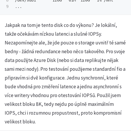
8

/dev/sdb1       126G   61M  120G   1% /mnt

Jakpak na tom je tento disk co do výkonu? Je lokální,
takže očekávám nízkou latenci a slušné IOPSy.
Nezapomínejte ale, že jde pouze o storage uvnitř té samé
bedny - žádná redundance nebo něco takového. Pro svoje
data použijte Azure Disk (nebo si data replikujte nějak
sami mezi nody). Pro testování použijeme standardní fio a
připravím si dvě konfigurace. Jednu synchronní, které
bude vhodná pro změření latence a jednu asynchronní s
více writery vhodnou pro otestování IOPSů. Použil jsem
velikost bloku 8K, tedy nejdu po úplně maximálním
IOPS, chci i rozumnou propustnost, proto kompromisní
velikost bloku.