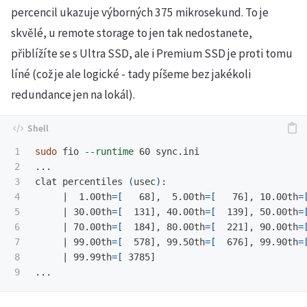
percencil ukazuje výborných 375 mikrosekund. To je
skvělé, u remote storage to jen tak nedostanete,
přiblížíte se s Ultra SSD, ale i Premium SSD je proti tomu
líné (což je ale logické - tady píšeme bez jakékoli
redundance jen na lokál).
1

sudo 
fio 
--runtime
 60 sync.ini

2

...

3

clat percentiles 
(
usec
)
:

4

     |  1.00th
=[
   68],  5.00th
=[
   76], 10.00th
=
5

     | 30.00th
=[
  131], 40.00th
=[
  139], 50.00th
=
6

     | 70.00th
=[
  184], 80.00th
=[
  221], 90.00th
=
7

     | 99.00th
=[
  578], 99.50th
=[
  676], 99.90th
=
8

     | 99.99th
=[
 3785]
