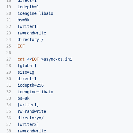
18

direct=1

19

iodepth=1

20

ioengine=libaio

21

bs=8k

22

[writer1]

23

rw=randwrite

24

25

EOF

26

27

cat
<<
EOF
 >async-os.ini

28

[global]

29

size=1g

30

direct=1

31

iodepth=256

32

ioengine=libaio

33

bs=8k

34

[writer1]

35

rw=randwrite

36

directory=/

37

[writer2]

38

rw=randwrite
