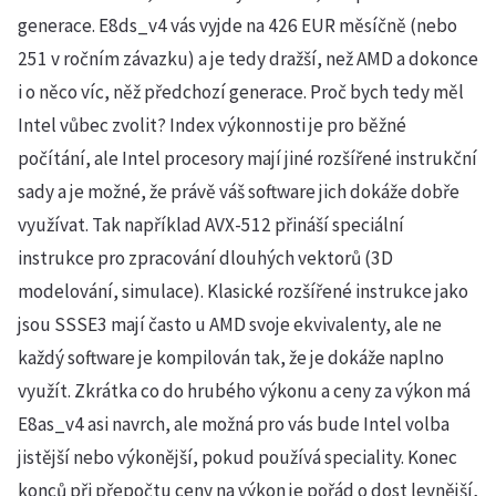
generace. E8ds_v4 vás vyjde na 426 EUR měsíčně (nebo
251 v ročním závazku) a je tedy dražší, než AMD a dokonce
i o něco víc, něž předchozí generace. Proč bych tedy měl
Intel vůbec zvolit? Index výkonnosti je pro běžné
počítání, ale Intel procesory mají jiné rozšířené instrukční
sady a je možné, že právě váš software jich dokáže dobře
využívat. Tak například AVX-512 přináší speciální
instrukce pro zpracování dlouhých vektorů (3D
modelování, simulace). Klasické rozšířené instrukce jako
jsou SSSE3 mají často u AMD svoje ekvivalenty, ale ne
každý software je kompilován tak, že je dokáže naplno
využít. Zkrátka co do hrubého výkonu a ceny za výkon má
E8as_v4 asi navrch, ale možná pro vás bude Intel volba
jistější nebo výkonější, pokud používá speciality. Konec
konců při přepočtu ceny na výkon je pořád o dost levnější,