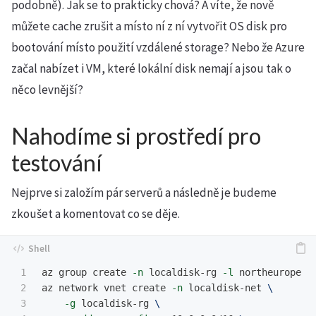
podobně). Jak se to prakticky chová? A víte, že nově
můžete cache zrušit a místo ní z ní vytvořit OS disk pro
bootování místo použití vzdálené storage? Nebo že Azure
začal nabízet i VM, které lokální disk nemají a jsou tak o
něco levnější?
Nahodíme si prostředí pro
testování
Nejprve si založím pár serverů a následně je budeme
zkoušet a komentovat co se děje.
1

az group create 
-n
 localdisk-rg 
-l
 northeurope

2

az network vnet create 
-n
 localdisk-net 
\
3

-g
 localdisk-rg 
\