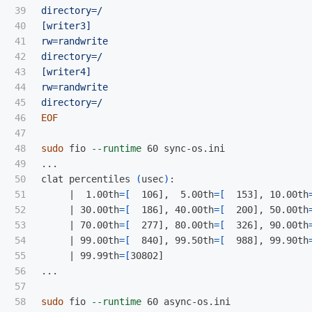
39

directory=/

40

[writer3]

41

rw=randwrite

42

directory=/

43

[writer4]

44

rw=randwrite

45

46

EOF

47

48

sudo 
fio 
--runtime
 60 sync-os.ini

49

...

50

clat percentiles 
(
usec
)
:

51

     |  1.00th
=[
  106],  5.00th
=[
  153], 10.00th
52

     | 30.00th
=[
  186], 40.00th
=[
  200], 50.00th
53

     | 70.00th
=[
  277], 80.00th
=[
  326], 90.00th
54

     | 99.00th
=[
  840], 99.50th
=[
  988], 99.90th
55

     | 99.99th
=[
30802]

56

...

57

58

sudo 
fio 
--runtime
 60 async-os.ini
