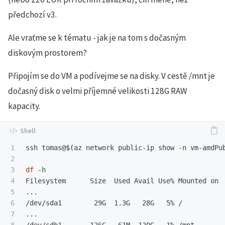
předchozí v3.
Ale vraťme se k tématu - jak je na tom s dočasným
diskovým prostorem?
Připojím se do VM a podívejme se na disky. V cestě /mnt je
dočasný disk o velmi příjemné velikosti 128G RAW
kapacity.
1

ssh tomas@
$(
az network public-ip show 
-n
 vm-amdPu
2

3

df
-h
4

Filesystem      Size  Used Avail Use% Mounted on

5

...

6

/dev/sda1        29G  1.3G   28G   5% /

7

...
