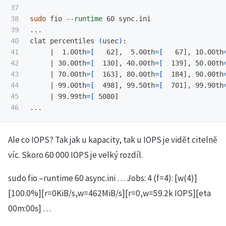
37

38

sudo 
fio 
--runtime
 60 sync.ini

39

...

40

clat percentiles 
(
usec
)
:

41

     |  1.00th
=[
   62],  5.00th
=[
   67], 10.00th
42

     | 30.00th
=[
  130], 40.00th
=[
  139], 50.00th
43

     | 70.00th
=[
  163], 80.00th
=[
  184], 90.00th
44

     | 99.00th
=[
  498], 99.50th
=[
  701], 99.90th
45

     | 99.99th
=[
 5080]

Ale co IOPS? Tak jak u kapacity, tak u IOPS je vidět citelně
víc. Skoro 60 000 IOPS je velký rozdíl.
sudo fio –runtime 60 async.ini … Jobs: 4 (f=4): [w(4)]
[100.0%][r=0KiB/s,w=462MiB/s][r=0,w=59.2k IOPS][eta
00m:00s] …