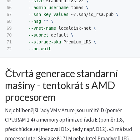
65

--size
 Standard_L8s_v2 
\
66

--admin-username
 tomas 
\
67

--ssh-key-values
 ~/.ssh/id_rsa.pub 
\
68

--nsg
""
\
69

--vnet-name
 localdisk-net 
\
70

--subnet
 default 
\
71

--storage-sku
 Premium_LRS 
\
--no-wait
Čtvrtá generace standarní
mašiny - tentokrát s AMD
procesorem
Nejoblíbenější řady VM v Azure jsou určitě D (poměr
CPU:RAM 1:4) a memory optimized řada E (poměr 1:8,
předchůdce se jmenoval D1x, tedy např. D12). v3 má buď
procesor Intel Skylake 8171M nebo Intel Broadwell (E5-