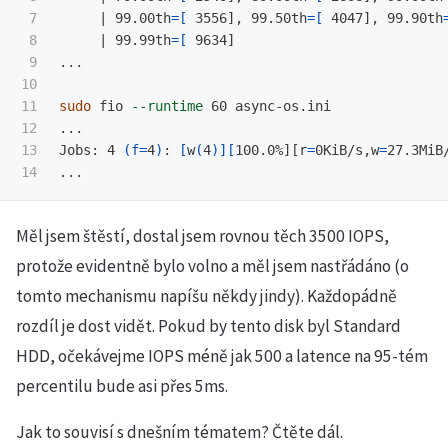
7

     | 99.00th
=[
 3556], 99.50th
=[
 4047], 99.90th
8

     | 99.99th
=[
 9634]

9

...

10

11

sudo 
fio 
--runtime
 60 async-os.ini

12

...

13

Jobs: 4 
(
f
=
4
)
: 
[
w
(
4
)][
100.0%][r
=
0KiB/s,w
=
27.3MiB
Měl jsem štěstí, dostal jsem rovnou těch 3500 IOPS,
protože evidentně bylo volno a měl jsem nastřádáno (o
tomto mechanismu napíšu někdy jindy). Každopádně
rozdíl je dost vidět. Pokud by tento disk byl Standard
HDD, očekávejme IOPS méně jak 500 a latence na 95-tém
percentilu bude asi přes 5ms.
Jak to souvisí s dnešním tématem? Čtěte dál.