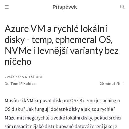
Příspěvek
Azure VM a rychlé lokální
disky - temp, ephemeral OS,
NVMe i levnější varianty bez
ničeho
Zveřejněno
6. zář 2020
Od
Tomáš Kubica
20 minut
čtení
Musím si k VM kupovat disk pro OS? K čemu je caching u
OS disku? Jak fungují dočasné disky a jak jsou rychlé?
Můžu mít megarychlé a velké lokální disky, pokud si chci
sám nasadit nějaké distribuované datové řešení jako je