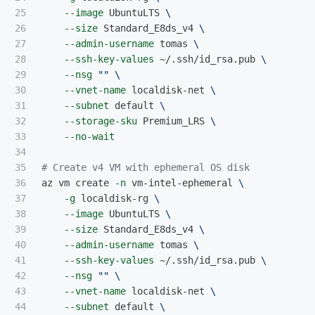
25

--image
 UbuntuLTS 
\
26

--size
 Standard_E8ds_v4 
\
27

--admin-username
 tomas 
\
28

--ssh-key-values
 ~/.ssh/id_rsa.pub 
\
29

--nsg
""
\
30

--vnet-name
 localdisk-net 
\
31

--subnet
 default 
\
32

--storage-sku
 Premium_LRS 
\
33

--no-wait
34

35

# Create v4 VM with ephemeral OS disk
36

az vm create 
-n
 vm-intel-ephemeral 
\
37

-g
 localdisk-rg 
\
38

--image
 UbuntuLTS 
\
39

--size
 Standard_E8ds_v4 
\
40

--admin-username
 tomas 
\
41

--ssh-key-values
 ~/.ssh/id_rsa.pub 
\
42

--nsg
""
\
43

--vnet-name
 localdisk-net 
\
44

--subnet
 default 
\