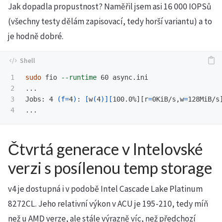
Jak dopadla propustnost? Naměřil jsem asi 16 000 IOPSů
(všechny testy dělám zapisovací, tedy horší variantu) a to
je hodně dobré.
1

sudo 
fio 
--runtime
 60 async.ini

2

...

3

Jobs: 4 
(
f
=
4
)
: 
[
w
(
4
)][
100.0%][r
=
0KiB/s,w
=
128MiB/s
Čtvrtá generace v Intelovské
verzi s posílenou temp storage
v4 je dostupná i v podobě Intel Cascade Lake Platinum
8272CL. Jeho relativní výkon v ACU je 195-210, tedy míň
než u AMD verze, ale stále výrazně víc, než předchozí