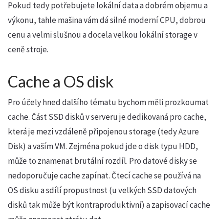
Pokud tedy potřebujete lokální data a dobrém objemu a
výkonu, tahle mašina vám dá silné moderní CPU, dobrou
cenu a velmi slušnou a docela velkou lokální storage v
ceně stroje.
Cache a OS disk
Pro účely hned dalšího tématu bychom měli prozkoumat
cache. Část SSD disků v serveru je dedikovaná pro cache,
která je mezi vzdáleně připojenou storage (tedy Azure
Disk) a vaším VM. Zejména pokud jde o disk typu HDD,
může to znamenat brutální rozdíl. Pro datové disky se
nedoporučuje cache zapínat. Čtecí cache se používá na
OS disku a sdílí propustnost (u velkých SSD datových
disků tak může být kontraproduktivní) a zapisovací cache