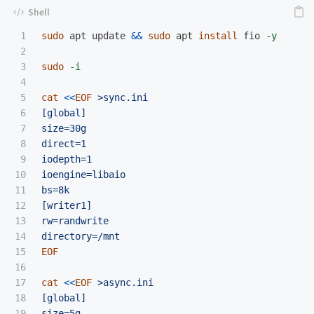
1

sudo 
apt update 
&&
sudo 
apt 
install 
fio 
-y
2

3

sudo
-i
4

5

cat
<<
EOF
 >sync.ini

6

[global]

7

size=30g

8

direct=1

9

iodepth=1

10

ioengine=libaio

11

bs=8k

12

[writer1]

13

rw=randwrite

14

15

EOF

16

17

cat
<<
EOF
 >async.ini

18

[global]

19

size=5g
