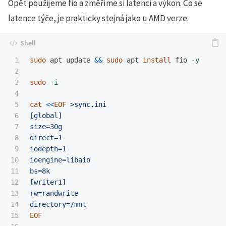
Opět použijeme fio a změříme si latenci a výkon. Co se
latence týče, je prakticky stejná jako u AMD verze.
1

sudo 
apt update 
&&
sudo 
apt 
install 
fio 
-y
2

3

sudo
-i
4

5

cat
<<
EOF
 >sync.ini

6

[global]

7

size=30g

8

direct=1

9

iodepth=1

10

ioengine=libaio

11

bs=8k

12

[writer1]

13

rw=randwrite

14

15

EOF
