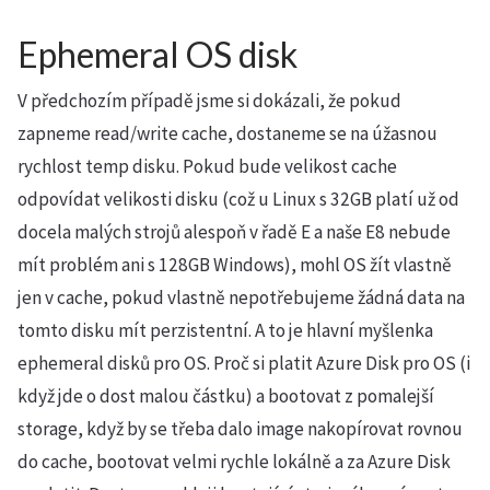
Ephemeral OS disk
V předchozím případě jsme si dokázali, že pokud
zapneme read/write cache, dostaneme se na úžasnou
rychlost temp disku. Pokud bude velikost cache
odpovídat velikosti disku (což u Linux s 32GB platí už od
docela malých strojů alespoň v řadě E a naše E8 nebude
mít problém ani s 128GB Windows), mohl OS žít vlastně
jen v cache, pokud vlastně nepotřebujeme žádná data na
tomto disku mít perzistentní. A to je hlavní myšlenka
ephemeral disků pro OS. Proč si platit Azure Disk pro OS (i
když jde o dost malou částku) a bootovat z pomalejší
storage, když by se třeba dalo image nakopírovat rovnou
do cache, bootovat velmi rychle lokálně a za Azure Disk