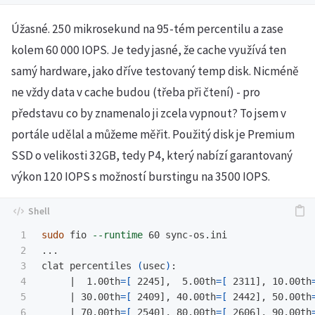
Úžasné. 250 mikrosekund na 95-tém percentilu a zase
kolem 60 000 IOPS. Je tedy jasné, že cache využívá ten
samý hardware, jako dříve testovaný temp disk. Nicméně
ne vždy data v cache budou (třeba při čtení) - pro
představu co by znamenalo ji zcela vypnout? To jsem v
portále udělal a můžeme měřit. Použitý disk je Premium
SSD o velikosti 32GB, tedy P4, který nabízí garantovaný
výkon 120 IOPS s možností burstingu na 3500 IOPS.
1

sudo 
fio 
--runtime
 60 sync-os.ini

2

...

3

clat percentiles 
(
usec
)
:

4

     |  1.00th
=[
 2245],  5.00th
=[
 2311], 10.00th
5

     | 30.00th
=[
 2409], 40.00th
=[
 2442], 50.00th
6

     | 70.00th
=[
 2540], 80.00th
=[
 2606], 90.00th