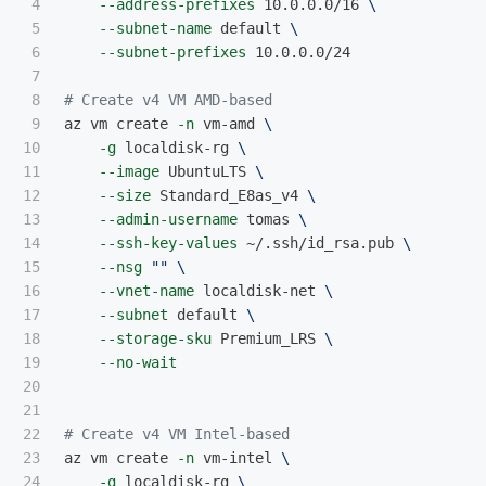
4

--address-prefixes
 10.0.0.0/16 
\
5

--subnet-name
 default 
\
6

--subnet-prefixes
 10.0.0.0/24

7

8

# Create v4 VM AMD-based
9

az vm create 
-n
 vm-amd 
\
10

-g
 localdisk-rg 
\
11

--image
 UbuntuLTS 
\
12

--size
 Standard_E8as_v4 
\
13

--admin-username
 tomas 
\
14

--ssh-key-values
 ~/.ssh/id_rsa.pub 
\
15

--nsg
""
\
16

--vnet-name
 localdisk-net 
\
17

--subnet
 default 
\
18

--storage-sku
 Premium_LRS 
\
19

--no-wait
20

21

22

# Create v4 VM Intel-based
23

az vm create 
-n
 vm-intel 
\
24

-g
 localdisk-rg 
\