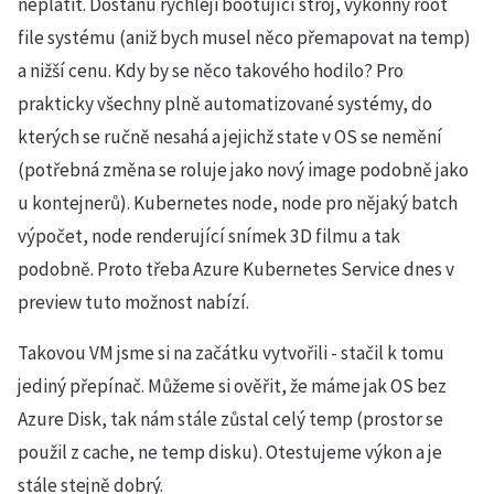
neplatit. Dostanu rychleji bootující stroj, výkonný root
file systému (aniž bych musel něco přemapovat na temp)
a nižší cenu. Kdy by se něco takového hodilo? Pro
prakticky všechny plně automatizované systémy, do
kterých se ručně nesahá a jejichž state v OS se nemění
(potřebná změna se roluje jako nový image podobně jako
u kontejnerů). Kubernetes node, node pro nějaký batch
výpočet, node renderující snímek 3D filmu a tak
podobně. Proto třeba Azure Kubernetes Service dnes v
preview tuto možnost nabízí.
Takovou VM jsme si na začátku vytvořili - stačil k tomu
jediný přepínač. Můžeme si ověřit, že máme jak OS bez
Azure Disk, tak nám stále zůstal celý temp (prostor se
použil z cache, ne temp disku). Otestujeme výkon a je
stále stejně dobrý.