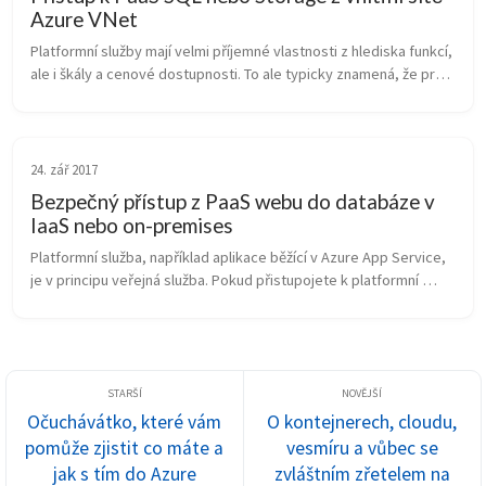
Azure VNet
Platformní služby mají velmi příjemné vlastnosti z hlediska funkcí, 
ale i škály a cenové dostupnosti. To ale typicky znamená, že pro 
využití výnosů z rozsahu jsou některé jejich komponenty multi-
te...
24. zář 2017
Bezpečný přístup z PaaS webu do databáze v
IaaS nebo on-premises
Platformní služba, například aplikace běžící v Azure App Service, 
je v principu veřejná služba. Pokud přistupojete k platformní 
databázi (Azure SQL, MySQL, Postgresql, Cosmos DB) tak se tak 
děje na...
Očuchávátko, které vám
O kontejnerech, cloudu,
pomůže zjistit co máte a
vesmíru a vůbec se
jak s tím do Azure
zvláštním zřetelem na