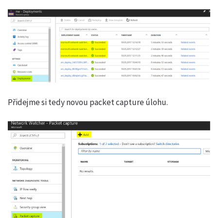
Přidejme si tedy novou packet capture úlohu.