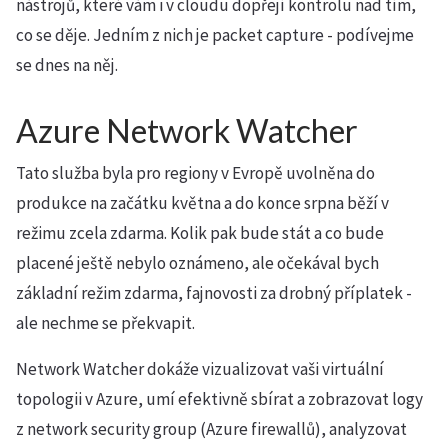
nástrojů, které vám i v cloudu dopřejí kontrolu nad tím,
co se děje. Jedním z nich je packet capture - podívejme
se dnes na něj.
Azure Network Watcher
Tato služba byla pro regiony v Evropě uvolněna do
produkce na začátku května a do konce srpna běží v
režimu zcela zdarma. Kolik pak bude stát a co bude
placené ještě nebylo oznámeno, ale očekával bych
základní režim zdarma, fajnovosti za drobný příplatek -
ale nechme se překvapit.
Network Watcher dokáže vizualizovat vaši virtuální
topologii v Azure, umí efektivně sbírat a zobrazovat logy
z network security group (Azure firewallů), analyzovat