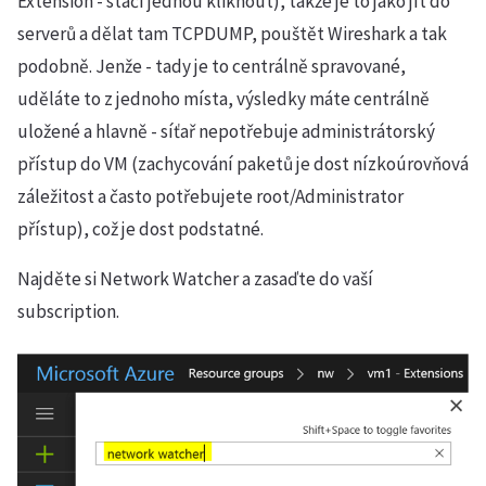
Extension - stačí jednou kliknout), takže je to jako jít do
serverů a dělat tam TCPDUMP, pouštět Wireshark a tak
podobně. Jenže - tady je to centrálně spravované,
uděláte to z jednoho místa, výsledky máte centrálně
uložené a hlavně - síťař nepotřebuje administrátorský
přístup do VM (zachycování paketů je dost nízkoúrovňová
záležitost a často potřebujete root/Administrator
přístup), což je dost podstatné.
Najděte si Network Watcher a zasaďte do vaší
subscription.