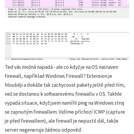
Teď vás možná napadá - ale co když je na OS nastaven
firewall, například Windows Firewall? Extension je
hlouběji a dokáže tak zachycovat pakety ještě před tím,
než se dostanou k softwarovému firewallu v OS. Takhle
vypadá situace, když jsem namířil ping na Windows stroj
se zapnutým firewallem. Vidíme příchozí ICMP (capture
je před firewallem), ale firewall je nepustil dál, takže
server negeneruje žádnou odpověď.