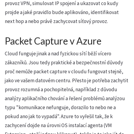
provoz VPN, simulovat IP spojení a ukazovat co kudy
projde a jaké pravidlo bude aplikováno, identifikovat
next hop a nebo právě zachycovat síťový provoz.
Packet Capture v Azure
Cloud funguje jinak a nad fyzickou sítí běží vícero
zákazníků. Jsou tedy praktické a bezpečnostní důvody
proč nemůže packet capture v cloudu fungovat stejně,
jako ve vašem datovém centru. Přesto je potřeba zachytit
provoz rozumná a pochopitelná, například z důvodu
analýzy aplikačního chování a řešení problémů analýzou
typu "komunikace nefunguje, dorazilo to nebo ne a
pokud ano jak to vypadá". Azure to vyřešil tak, že k
zachycení dojde na úrovni OS instalací agenta (VM