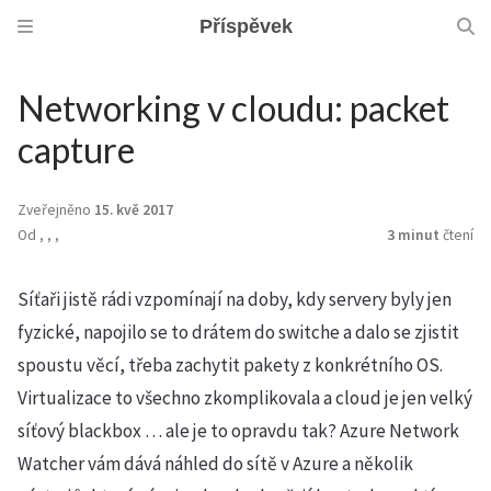
Příspěvek
Networking v cloudu: packet
capture
Zveřejněno
15. kvě 2017
Od
,
,
,
3 minut
čtení
Síťaři jistě rádi vzpomínají na doby, kdy servery byly jen
fyzické, napojilo se to drátem do switche a dalo se zjistit
spoustu věcí, třeba zachytit pakety z konkrétního OS.
Virtualizace to všechno zkomplikovala a cloud je jen velký
síťový blackbox … ale je to opravdu tak? Azure Network
Watcher vám dává náhled do sítě v Azure a několik