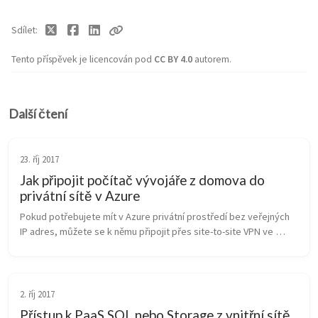
Sdílet
Tento příspěvek je licencován pod
CC BY 4.0
autorem.
Další čtení
23. říj 2017
Jak připojit počítač vývojáře z domova do
privátní sítě v Azure
Pokud potřebujete mít v Azure privátní prostředí bez veřejných 
IP adres, můžete se k němu připojit přes site-to-site VPN ve 
firmě, ExpressRoute ve spolupráci s operátorem a nebo vytočit 
VPN přímo z...
2. říj 2017
Přístup k PaaS SQL nebo Storage z vnitřní sítě