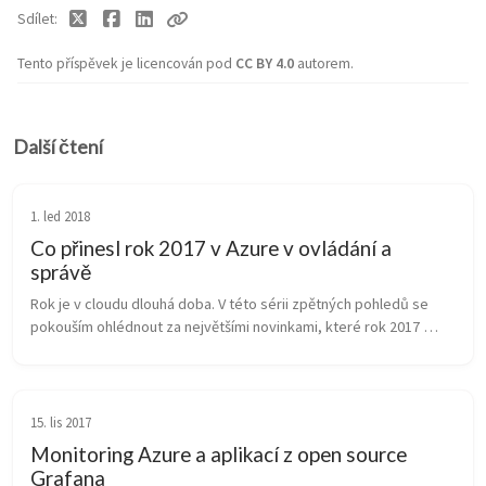
Sdílet
Tento příspěvek je licencován pod
CC BY 4.0
autorem.
Další čtení
1. led 2018
Co přinesl rok 2017 v Azure v ovládání a
správě
Rok je v cloudu dlouhá doba. V této sérii zpětných pohledů se 
pokouším ohlédnout za největšími novinkami, které rok 2017 
přinesl. Ovládání samotného Azure přineslo za jediný rok velmi 
příjemné změn...
15. lis 2017
Monitoring Azure a aplikací z open source
Grafana