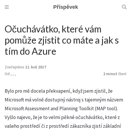
Příspěvek
Očuchávátko, které vám
pomůže zjistit co máte a jak s
tím do Azure
Zveřejněno
11. kvě 2017
Od
,
,
,
2 minut
čtení
Bylo pro mě docela překvapení, když jsem zjistil, že
Microsoft má volně dostupný nástroj s tajemným názvem
Microsoft Assessment and Planning Toolkit (MAP tool).
Vyšlo najevo, že je to velmi pěkné očuchávátko, které z
vašeho prostředí či z prostředí zákazníka zjistí základní