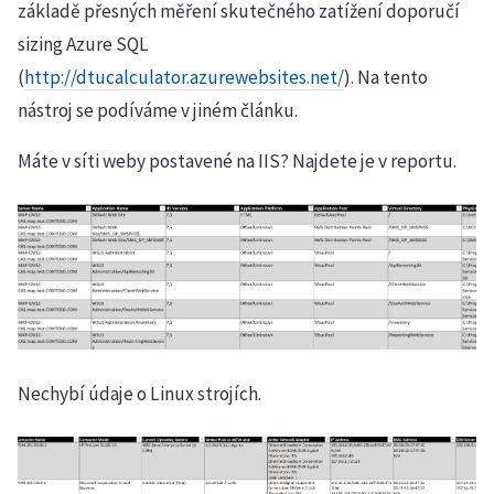
základě přesných měření skutečného zatížení doporučí
sizing Azure SQL
(
http://dtucalculator.azurewebsites.net/
). Na tento
nástroj se podíváme v jiném článku.
Máte v síti weby postavené na IIS? Najdete je v reportu.
Nechybí údaje o Linux strojích.