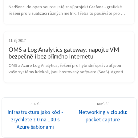
Nadšenci do open source jistě znají projekt Grafana - grafické 
řešení pro vizualizaci různých metrik. Třeba to používáte pro 
MySQL či PostgreSQL, možná tak zobrazujete informace z 
Elasticsearch, z ...
11. říj 2017
OMS a Log Analytics gateway: napojte VM
bezpečně i bez přímého Internetu
OMS a Azure Log Analytics, řešení pro hybridní správu ať jsou 
vaše systémy kdekoli, jsou hostovaný software (SaaS). Agenti v 
OS tedy potřebují komunikovat ven. Jak to udělat, abychom 
nemuseli oteví...
Infrastruktura jako kód -
Networking v cloudu:
zrychlete z 0 na 100 s
packet capture
Azure šablonami