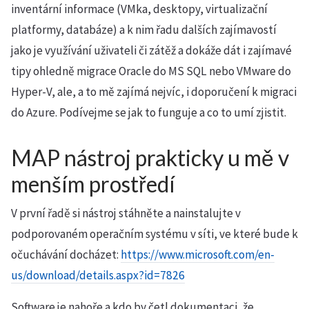
inventární informace (VMka, desktopy, virtualizační
platformy, databáze) a k nim řadu dalších zajímavostí
jako je využívání uživateli či zátěž a dokáže dát i zajímavé
tipy ohledně migrace Oracle do MS SQL nebo VMware do
Hyper-V, ale, a to mě zajímá nejvíc, i doporučení k migraci
do Azure. Podívejme se jak to funguje a co to umí zjistit.
MAP nástroj prakticky u mě v
menším prostředí
V první řadě si nástroj stáhněte a nainstalujte v
podporovaném operačním systému v síti, ve které bude k
očuchávání docházet:
https://www.microsoft.com/en-
us/download/details.aspx?id=7826
Software je nahoře a kdo by četl dokumentaci, že …