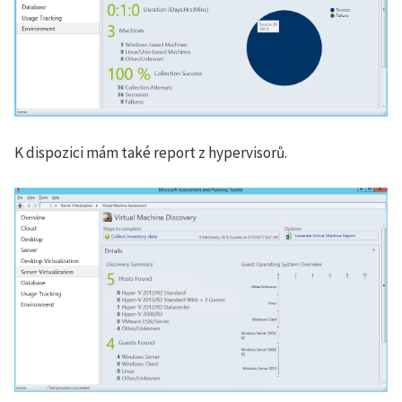
K dispozici mám také report z hypervisorů.