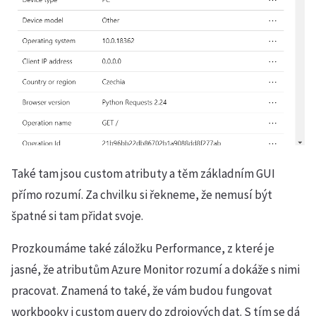
Také tam jsou custom atributy a těm základním GUI
přímo rozumí. Za chvilku si řekneme, že nemusí být
špatné si tam přidat svoje.
Prozkoumáme také záložku Performance, z které je
jasné, že atributům Azure Monitor rozumí a dokáže s nimi
pracovat. Znamená to také, že vám budou fungovat
workbooky i custom query do zdrojových dat. S tím se dá