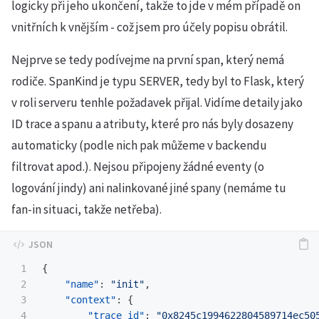
logicky při jeho ukončení, takže to jde v mém případě on
vnitřních k vnějším - což jsem pro účely popisu obrátil.
Nejprve se tedy podívejme na první span, který nemá
rodiče. SpanKind je typu SERVER, tedy byl to Flask, který
v roli serveru tenhle požadavek přijal. Vidíme detaily jako
ID trace a spanu a atributy, které pro nás byly dosazeny
automaticky (podle nich pak můžeme v backendu
filtrovat apod.). Nejsou připojeny žádné eventy (o
logování jindy) ani nalinkované jiné spany (nemáme tu
fan-in situaci, takže netřeba).
1

{
2

"name"
:
"init"
,
3

"context"
:
{
4

"trace_id"
:
"0x8245c1994622804589714ec50