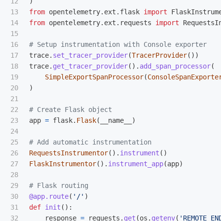
12

)
13

from
opentelemetry.ext.flask
import
FlaskInstrum
14

from
opentelemetry.ext.requests
import
RequestsI
15

16

17

trace
.
set_tracer_provider
(
TracerProvider
())
18

trace
.
get_tracer_provider
().
add_span_processor
(
19

SimpleExportSpanProcessor
(
ConsoleSpanExporte
20

)
21

22

23

app
=
flask
.
Flask
(
__name__
)
24

25

26

RequestsInstrumentor
().
instrument
()
27

FlaskInstrumentor
().
instrument_app
(
app
)
28

29

30

@app.route
(
'
/
'
)
31

def
init
():
32

response
=
requests
.
get
(
os
.
getenv
(
'
REMOTE_EN