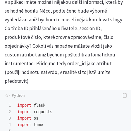
V aplikaci máte možná i nějakou další informaci, která by
se hodně hodila. Něco, podle čeho bude výborné
vyhledávat aniž bychom to museli nějak korelovat s logy.
Co třeba ID přihlášeného uživatele, session ID,
produktové číslo, které zrovna zpracováváme, číslo
objednávky? Cokoli vás napadne můžete vložit jako
custom atribut aniž bychom poškodili automatickou
instrumentaci. Přidejme tedy order_id jako atribut
(použiji hodnotu natvrdo, v realitě si to jistě umíte
představit).
1

import
flask
2

import
requests
3

import
os
4

import
time