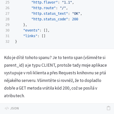
25

"http.flavor"
:
"1.1"
,
26

"http.route"
:
"/"
,
27

"http.status_text"
:
"OK"
,
28

"http.status_code"
:
200
29

},
30

"events"
:
[],
31

"links"
:
[]
}
Kdo je dítě tohoto spanu? Je to tento span (všimněte si
parent_id) a je typu CLIENT, protože tady moje aplikace
vystupuje v roli klienta a přes Requests knihovnu se ptá
nějakého serveru. Všimntěte si rovněž, že to dopladlo
dobře a GET metoda vrátila kód 200, což se posílá v
atributech.