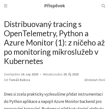
Příspěvek
Distribuovaný tracing s
OpenTelemetry, Python a
Azure Monitor (1): z ničeho až
po monitoring mikroslužeb v
Kubernetes
Zveřejněno
16. srp 2020
Aktualizováno
28. říj 2025
Od
Tomáš Kubica
18 minut
čtení
Dnes si zcela prakticky vyzkoušíme přidat instrumentaci
do Python aplikace a napojit Azure Monitor backend pro
zpracování trasování. Budeme si přidávat vlastní atributy