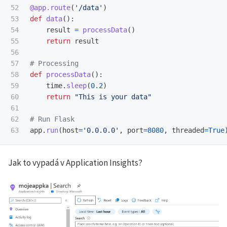
52

@app.route
(
'
/data
'
)
53

def
data
():
54

result
=
processData
()
55

return
result
56

57

58

def
processData
():
59

time
.
sleep
(
0.2
)
60

return
"
This is your data
"
61

62

app
.
run
(
host
=
'
0.0.0.0
'
,
port
=
8080
,
threaded
=
True
Jak to vypadá v Application Insights?