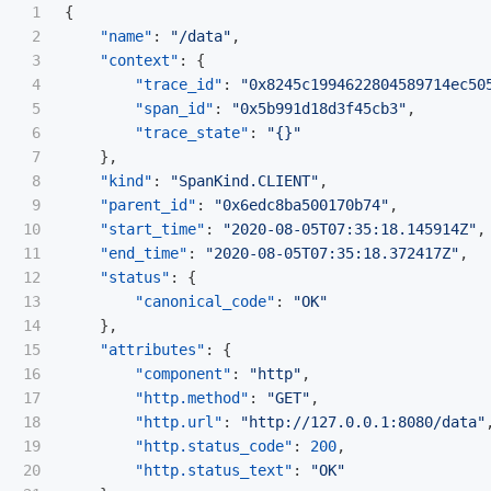
1

{
2

"name"
:
"/data"
,
3

"context"
:
{
4

"trace_id"
:
"0x8245c1994622804589714ec50
5

"span_id"
:
"0x5b991d18d3f45cb3"
,
6

"trace_state"
:
"{}"
7

},
8

"kind"
:
"SpanKind.CLIENT"
,
9

"parent_id"
:
"0x6edc8ba500170b74"
,
10

"start_time"
:
"2020-08-05T07:35:18.145914Z"
,
11

"end_time"
:
"2020-08-05T07:35:18.372417Z"
,
12

"status"
:
{
13

"canonical_code"
:
"OK"
14

},
15

"attributes"
:
{
16

"component"
:
"http"
,
17

"http.method"
:
"GET"
,
18

"http.url"
:
"http://127.0.0.1:8080/data"
19

"http.status_code"
:
200
,
20

"http.status_text"
:
"OK"