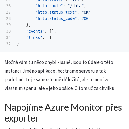
26

"http.route"
:
"/data"
,
27

"http.status_text"
:
"OK"
,
28

"http.status_code"
:
200
29

},
30

"events"
:
[],
31

"links"
:
[]
}
Možná vám tu něco chybí - jasně, jsou to údaje o této
instanci. Jméno aplikace, hostname serveru a tak
podobně. To je samozřejmě důležité, ale to není ve
vlastním spanu, ale v jeho obálce. O tom už za chvilku.
Napojíme Azure Monitor přes
exportér