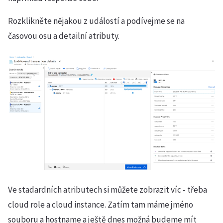
Rozklikněte nějakou z událostí a podívejme se na
časovou osu a detailní atributy.
Ve stadardních atributech si můžete zobrazit víc - třeba
cloud role a cloud instance. Zatím tam máme jméno
souboru a hostname a ještě dnes možná budeme mít