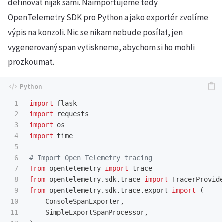
definovat nijak sami. Naimportujeme tedy
OpenTelemetry SDK pro Python a jako exportér zvolíme
výpis na konzoli. Nic se nikam nebude posílat, jen
vygenerovaný span vytiskneme, abychom si ho mohli
prozkoumat.
1

import
flask
2

import
requests
3

import
os
4

import
time
5

6

7

from
opentelemetry
import
trace
8

from
opentelemetry.sdk.trace
import
TracerProvid
9

from
opentelemetry.sdk.trace.export
import
(
10

ConsoleSpanExporter
,
11

SimpleExportSpanProcessor
,