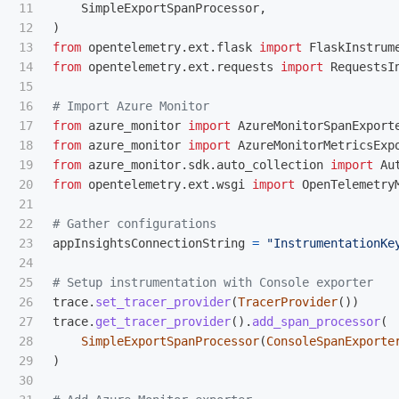
11

SimpleExportSpanProcessor
,
12

)
13

from
opentelemetry.ext.flask
import
FlaskInstrum
14

from
opentelemetry.ext.requests
import
RequestsI
15

16

17

from
azure_monitor
import
AzureMonitorSpanExport
18

from
azure_monitor
import
AzureMonitorMetricsExp
19

from
azure_monitor.sdk.auto_collection
import
Au
20

from
opentelemetry.ext.wsgi
import
OpenTelemetry
21

22

23

appInsightsConnectionString
=
"
InstrumentationKe
24

25

26

trace
.
set_tracer_provider
(
TracerProvider
())
27

trace
.
get_tracer_provider
().
add_span_processor
(
28

SimpleExportSpanProcessor
(
ConsoleSpanExporte
29

)
30
