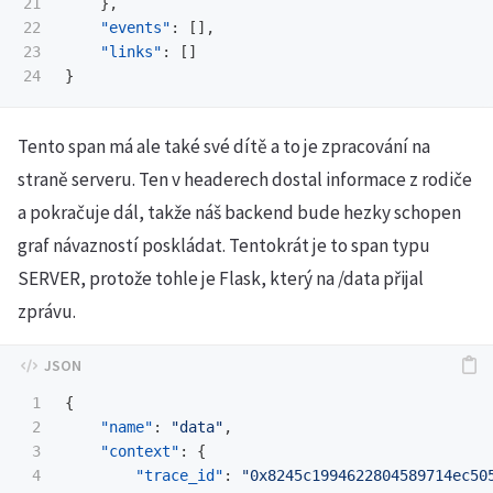
21

},
22

"events"
:
[],
23

"links"
:
[]
}
Tento span má ale také své dítě a to je zpracování na
straně serveru. Ten v headerech dostal informace z rodiče
a pokračuje dál, takže náš backend bude hezky schopen
graf návazností poskládat. Tentokrát je to span typu
SERVER, protože tohle je Flask, který na /data přijal
zprávu.
1

{
2

"name"
:
"data"
,
3

"context"
:
{
4

"trace_id"
:
"0x8245c1994622804589714ec50