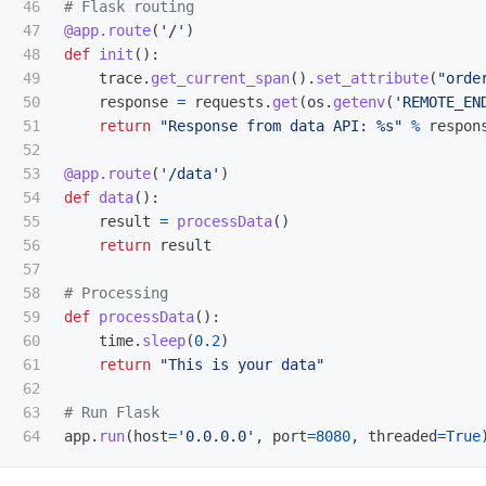
46

47

@app.route
(
'
/
'
)
48

def
init
():
49

trace
.
get_current_span
().
set_attribute
(
"
orde
50

response
=
requests
.
get
(
os
.
getenv
(
'
REMOTE_EN
51

return
"
Response from data API: %s
"
%
respon
52

53

@app.route
(
'
/data
'
)
54

def
data
():
55

result
=
processData
()
56

return
result
57

58

59

def
processData
():
60

time
.
sleep
(
0.2
)
61

return
"
This is your data
"
62

63

app
.
run
(
host
=
'
0.0.0.0
'
,
port
=
8080
,
threaded
=
True