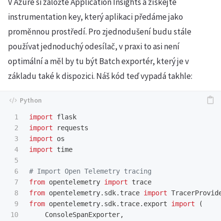
V Azure si založte Application Insights a získejte
instrumentation key, který aplikaci předáme jako
proměnnou prostředí. Pro zjednodušení budu stále
používat jednoduchý odesílač, v praxi to asi není
optimální a měl by tu být Batch exportér, který je v
základu také k dispozici. Náš kód teď vypadá takhle:
1

import
flask
2

import
requests
3

import
os
4

import
time
5

6

7

from
opentelemetry
import
trace
8

from
opentelemetry.sdk.trace
import
TracerProvid
9

from
opentelemetry.sdk.trace.export
import
(
10

ConsoleSpanExporter
,