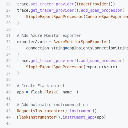
26

trace
.
set_tracer_provider
(
TracerProvider
())
27

trace
.
get_tracer_provider
().
add_span_processor
(
28

SimpleExportSpanProcessor
(
ConsoleSpanExporte
29

)
30

31

32

exporterAzure
=
AzureMonitorSpanExporter
(
33

connection_string
=
appInsightsConnectionStrin
34

)
35

trace
.
get_tracer_provider
().
add_span_processor
(
36

SimpleExportSpanProcessor
(
exporterAzure
)
37

)
38

39

40

app
=
flask
.
Flask
(
__name__
)
41

42

43

RequestsInstrumentor
().
instrument
()
44

FlaskInstrumentor
().
instrument_app
(
app
)
45
