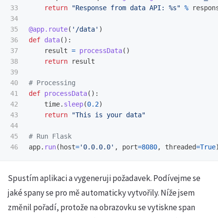
33

return
"
Response from data API: %s
"
%
respon
34

35

@app.route
(
'
/data
'
)
36

def
data
():
37

result
=
processData
()
38

return
result
39

40

41

def
processData
():
42

time
.
sleep
(
0.2
)
43

return
"
This is your data
"
44

45

app
.
run
(
host
=
'
0.0.0.0
'
,
port
=
8080
,
threaded
=
True
Spustím aplikaci a vygeneruji požadavek. Podívejme se
jaké spany se pro mě automaticky vytvořily. Níže jsem
změnil pořadí, protože na obrazovku se vytiskne span