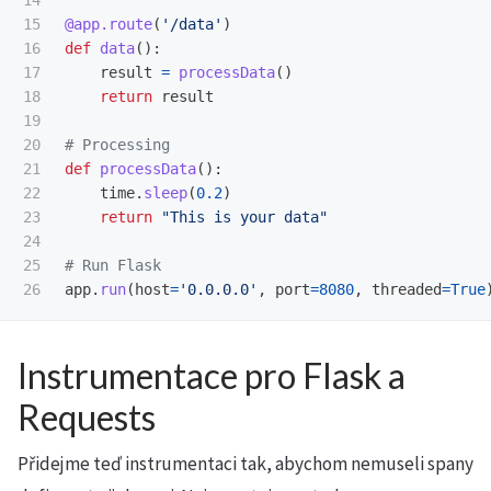
14

15

@app.route
(
'
/data
'
)
16

def
data
():
17

result
=
processData
()
18

return
result
19

20

21

def
processData
():
22

time
.
sleep
(
0.2
)
23

return
"
This is your data
"
24

25

app
.
run
(
host
=
'
0.0.0.0
'
,
port
=
8080
,
threaded
=
True
Instrumentace pro Flask a
Requests
Přidejme teď instrumentaci tak, abychom nemuseli spany