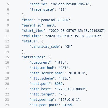
5

"span_id"
:
"0x6edc8ba500170b74"
,
6

"trace_state"
:
"{}"
7

},
8

"kind"
:
"SpanKind.SERVER"
,
9

"parent_id"
:
null
,
10

"start_time"
:
"2020-08-05T07:35:18.091923Z"
,
11

"end_time"
:
"2020-08-05T07:35:18.380420Z"
,
12

"status"
:
{
13

"canonical_code"
:
"OK"
14

},
15

"attributes"
:
{
16

"component"
:
"http"
,
17

"http.method"
:
"GET"
,
18

"http.server_name"
:
"0.0.0.0"
,
19

"http.scheme"
:
"http"
,
20

"host.port"
:
8080
,
21

"http.host"
:
"127.0.0.1:8080"
,
22

"http.target"
:
"/"
,
23

"net.peer.ip"
:
"127.0.0.1"
,
24

"net.peer.port"
:
61299
,