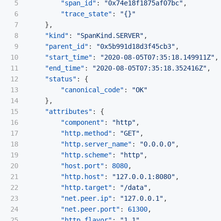
5

"span_id"
:
"0x74e18f1875af07bc"
,
6

"trace_state"
:
"{}"
7

},
8

"kind"
:
"SpanKind.SERVER"
,
9

"parent_id"
:
"0x5b991d18d3f45cb3"
,
10

"start_time"
:
"2020-08-05T07:35:18.149911Z"
,
11

"end_time"
:
"2020-08-05T07:35:18.352416Z"
,
12

"status"
:
{
13

"canonical_code"
:
"OK"
14

},
15

"attributes"
:
{
16

"component"
:
"http"
,
17

"http.method"
:
"GET"
,
18

"http.server_name"
:
"0.0.0.0"
,
19

"http.scheme"
:
"http"
,
20

"host.port"
:
8080
,
21

"http.host"
:
"127.0.0.1:8080"
,
22

"http.target"
:
"/data"
,
23

"net.peer.ip"
:
"127.0.0.1"
,
24

"net.peer.port"
:
61300
,
25

"http.flavor"
:
"1.1"
,