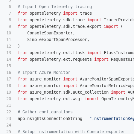
5

6

7

from
opentelemetry
import
trace
8

from
opentelemetry.sdk.trace
import
TracerProvid
9

from
opentelemetry.sdk.trace.export
import
(
10

ConsoleSpanExporter
,
11

SimpleExportSpanProcessor
,
12

)
13

from
opentelemetry.ext.flask
import
FlaskInstrum
14

from
opentelemetry.ext.requests
import
RequestsI
15

16

17

from
azure_monitor
import
AzureMonitorSpanExport
18

from
azure_monitor
import
AzureMonitorMetricsExp
19

from
azure_monitor.sdk.auto_collection
import
Au
20

from
opentelemetry.ext.wsgi
import
OpenTelemetry
21

22

23

appInsightsConnectionString
=
"
InstrumentationKe
24

25
