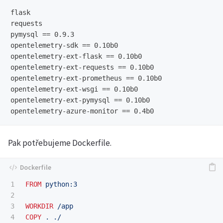
flask

requests

pymysql == 0.9.3

opentelemetry-sdk == 0.10b0

opentelemetry-ext-flask == 0.10b0

opentelemetry-ext-requests == 0.10b0

opentelemetry-ext-prometheus == 0.10b0

opentelemetry-ext-wsgi == 0.10b0

opentelemetry-ext-pymysql == 0.10b0

Pak potřebujeme Dockerfile.
1

FROM
 python:3
2

3

WORKDIR
 /app
4

COPY
 . ./