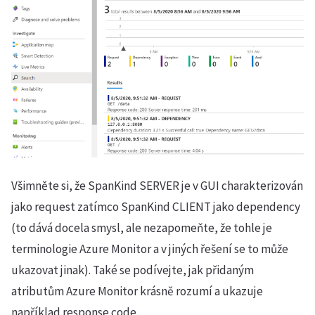
Všimněte si, že SpanKind SERVER je v GUI charakterizován
jako request zatímco SpanKind CLIENT jako dependency
(to dává docela smysl, ale nezapomeňte, že tohle je
terminologie Azure Monitor a v jiných řešení se to může
ukazovat jinak). Také se podívejte, jak přidaným
atributům Azure Monitor krásně rozumí a ukazuje
například response code.