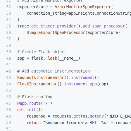
31

32

exporterAzure
=
AzureMonitorSpanExporter
(
33

connection_string
=
appInsightsConnectionStrin
34

)
35

trace
.
get_tracer_provider
().
add_span_processor
(
36

SimpleExportSpanProcessor
(
exporterAzure
)
37

)
38

39

40

app
=
flask
.
Flask
(
__name__
)
41

42

43

RequestsInstrumentor
().
instrument
()
44

FlaskInstrumentor
().
instrument_app
(
app
)
45

46

47

@app.route
(
'
/
'
)
48

def
init
():
49

response
=
requests
.
get
(
os
.
getenv
(
'
REMOTE_EN
50

return
"
Response from data API: %s
"
%
respon
51
