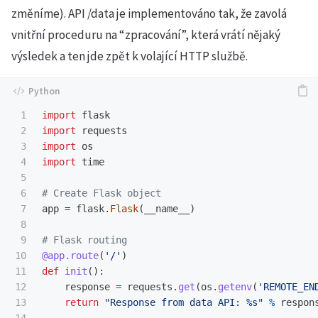
změníme). API /data je implementováno tak, že zavolá
vnitřní proceduru na “zpracování”, která vrátí nějaký
výsledek a ten jde zpět k volající HTTP službě.
1

import
flask
2

import
requests
3

import
os
4

import
time
5

6

7

app
=
flask
.
Flask
(
__name__
)
8

9

10

@app.route
(
'
/
'
)
11

def
init
():
12

response
=
requests
.
get
(
os
.
getenv
(
'
REMOTE_EN
13

return
"
Response from data API: %s
"
%
respon