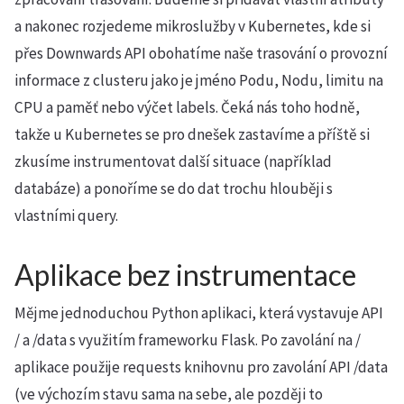
a nakonec rozjedeme mikroslužby v Kubernetes, kde si
přes Downwards API obohatíme naše trasování o provozní
informace z clusteru jako je jméno Podu, Nodu, limitu na
CPU a paměť nebo výčet labels. Čeká nás toho hodně,
takže u Kubernetes se pro dnešek zastavíme a příště si
zkusíme instrumentovat další situace (například
databáze) a ponoříme se do dat trochu hlouběji s
vlastními query.
Aplikace bez instrumentace
Mějme jednoduchou Python aplikaci, která vystavuje API
/ a /data s využitím frameworku Flask. Po zavolání na /
aplikace použije requests knihovnu pro zavolání API /data
(ve výchozím stavu sama na sebe, ale později to