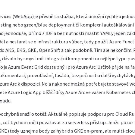
rvices (WebApp) je přesně ta služba, která umožní rychlé a jedn
testing nebo green/blue deployment či komplexní autoškálování 
no jednoduše, přímo z IDE a bez nutnosti mastit YAMLy jeden za 
el a nestarat se o infrastrukturu vůbec, tedy použít Azure Func
 do AKS, EKS, GKE, OpenShift a tak podobně. Tím ale nekončím
, dávalo by smysl mít integrační komponentu a nejlépe typu pus
o je Azure Event Grid dostupný i pro Azure Arc. Určitě přijde na řa
dokumentaci, provolávání, fasádu, bezpečnost a další vychytávky
ure Arc k dispozici. No a nakonec možná potřebujete stavové wo
jete Azure Logic App běžící díky Azure Arc ve vašem Kubernetes c
loudu.
ochybně snaží o totéž. Aktuálně popisuje podporu pro Cloud Ru
, což bychom měli považovat za serverless přístup. Jenže pozor -
GKE (tedy uznejme body za hybrid s GKE on-prem, ale multi-clou