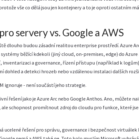
protože vše co dělá jsou jen kontejnery a to je oproti ostatním má
pro servery vs. Google a AWS
eště dlouho budou zásadní realitou enterprise prostředí. Azure Ar
stémy běžící kdekoli (jiný cloud, on-premises, edge) do Azure a
, inventarizaci a governance, řízení přístupu (například k logům
í dohled a detekci hrozeb nebo vzdálenou instalaci dalších rozší
 ignoruje - není součástí jeho strategie.
í řešení jako je Azure Arc nebo Google Anthos. Ano, můžete na
 ale schopnost promítnout zdroj do cloudu pro funkce, které js
á ucelené řešení pro správu, governance i bezpečnost virtuálek 
. Google nemá a AWS také ne. Toto kolo myslím Microsoft vyhrává