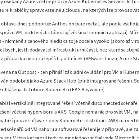
 osekaný Azure včetně již brzy Azure Kubernetes Service. Je tu i
zure krabičky spravovatelné z cloudu, na kterých lze provozovat
 oblasti dnes podporuje Anthos on bare metal, ale podle všeho j
 správu VM, na kterých stále stojí většina firemních aplikací). Mů
 - nicméně z cenového hlediska to je docela vysoko (skoro až v r
l bych, jestli dodavatel infrastrukturní části, bez které se ste
z příplatku nebo za lepších podmínek (VMware Tanzu, Azure Sta
vena na Outpost - ten přináší základní ovládání pro VM a Kube
ován podobně jako Azure Stack Hub (plně integrované řešení). S
je ohlášena distribuce Kubernetu (EKS Anywhere).
abízí vertikálně integrované řešení včetně disconnected scénáře
řešení včetně hypervisoru a AKS. Google nemá nic pro svět VM, na
a nabízí pouze software-only Kubernetes distribuci. AWS má vert
ed scénářů od VM nahoru a softwarové řešení je v přípravě, ale z
visor. V této kategorii tedy za mne jednoznačně vede Microsoft, 