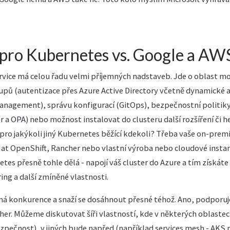
pro Kubernetes vs. Google a AW
vice má celou řadu velmi příjemných nadstaveb. Jde o oblast mo
stupů (autentizace přes Azure Active Directory včetně dynamické 
Management), správu konfigurací (GitOps), bezpečnostní politiky
r a OPA) nebo možnost instalovat do clusteru další rozšíření či 
pro jakýkoli jiný Kubernetes běžící kdekoli? Třeba vaše on-premi
t OpenShift, Rancher nebo vlastní výroba nebo cloudové insta
tes přesně tohle dělá - napojí váš cluster do Azure a tím získáte
ng a další zmíněné vlastnosti.
má konkurence a snaží se dosáhnout přesné téhož. Ano, podporuje
er. Můžeme diskutovat šíři vlastností, kde v některých oblast
zpečnost), v jiných bude napřed (například services mesh - AKS