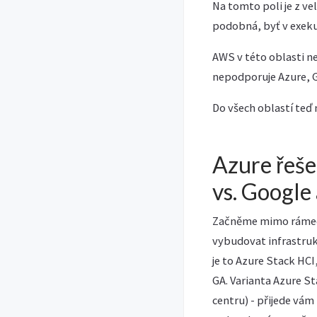
Na tomto poli je z v
podobná, byť v exekuci
AWS v této oblasti n
nepodporuje Azure, G
Do všech oblastí teď 
Azure řeše
vs. Googl
Začněme mimo rámec A
vybudovat infrastruk
je to Azure Stack HCI
GA. Varianta Azure S
centru) - přijede vám