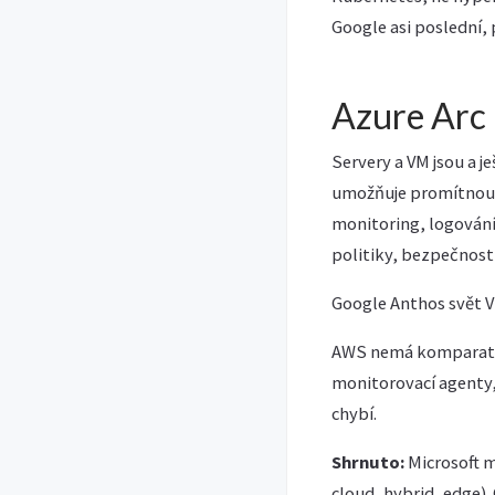
Google asi poslední, 
Azure Arc 
Servery a VM jsou a j
umožňuje promítnou sy
monitoring, logování
politiky, bezpečnostn
Google Anthos svět VM
AWS nemá komparativn
monitorovací agenty,
chybí.
Shrnuto:
Microsoft m
cloud, hybrid, edge)