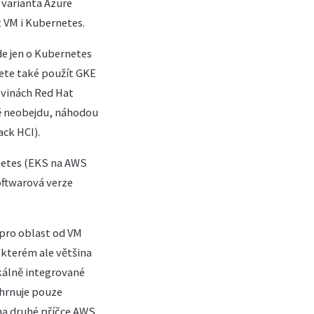
 varianta Azure
 VM i Kubernetes.
de jen o Kubernetes
žete také použít GKE
ovinách Red Hat
jně neobejdu, náhodou
ck HCI).
rnetes (EKS na AWS
oftwarová verze
 pro oblast od VM
 kterém ale většina
ikálně integrované
ahrnuje pouze
na druhé příčce AWS,