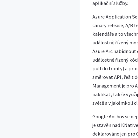
aplikační služby.
Azure Application Se
canary release, A/B 
kalendáře a to všech
událostně řízený mod
Azure Arc nabídnout
událostně řízený kód
pull do fronty) a prot
směrovat API, řešit 
Management je pro Az
naklikat, takže využi
světě a v jakémkoli c
Google Anthos se nep
je stavěn nad KNative
deklarováno jen pro 