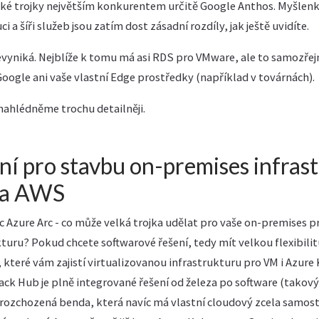
elké trojky největším konkurentem určitě Google Anthos. Myšlenk
 a šíři služeb jsou zatím dost zásadní rozdíly, jak ještě uvidíte.
evyniká. Nejblíže k tomu má asi RDS pro VMware, ale to samozřej
oogle ani vaše vlastní Edge prostředky (například v továrnách).
nahlédněme trochu detailněji.
ní pro stavbu on-premises infras
e a AWS
zure Arc - co může velká trojka udělat pro vaše on-premises pr
turu? Pokud chcete softwarové řešení, tedy mít velkou flexibilit
, které vám zajistí virtualizovanou infrastrukturu pro VM i Azure
tack Hub je plně integrované řešení od železa po software (tako
 rozchozená benda, která navíc má vlastní cloudový zcela samosta