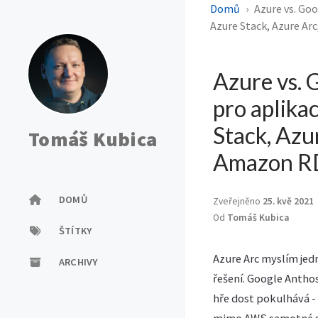
Domů
Azure vs. Goo
Azure Stack, Azure A
Azure vs. 
pro aplikac
Stack, Azu
Tomáš Kubica
Amazon R
DOMŮ
Zveřejněno
25. kvě 2021
Od
Tomáš Kubica
ŠTÍTKY
Azure Arc myslím je
ARCHIVY
řešení. Google Antho
hře dost pokulhává - 