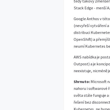
tedy takový zmenšený
Stack Edge - menší A
Google Anthos v této
(nevyřeší vytváření a
distribuci Kubernetes
OpenShift) a přemýšle
neumí Kubernetes be
AWS nabídka je posta
Outpost) a je koncip
neexistuje, nicméně 
Shrnuto:
Microsoft n
nahoru i softwarové 
světa stále funguje 
řešení bez disconnect
Kubernetes, ne hyper