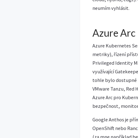
neumím vyhlásit.
Azure Arc 
Azure Kubernetes Ser
metriky), řízení pří
Privileged Identity 
využívající Gatekeepe
tohle bylo dostupné 
VMware Tanzu, Red Ha
Azure Arc pro Kuberne
bezpečnost, monitori
Google Anthos je pří
OpenShift nebo Ranch
(za mne například be