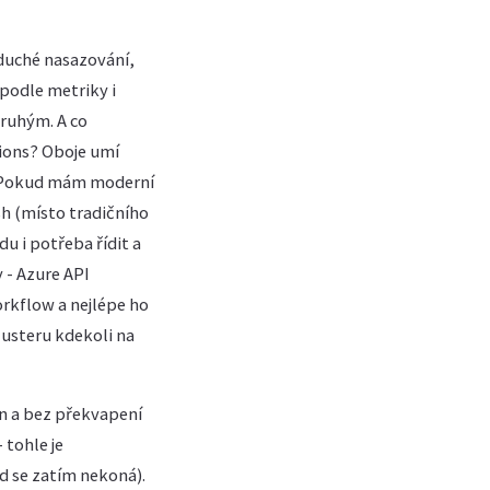
oduché nasazování,
podle metriky i
druhým. A co
tions? Oboje umí
. Pokud mám moderní
h (místo tradičního
du i potřeba řídit a
 - Azure API
rkflow a nejlépe ho
lusteru kdekoli na
n a bez překvapení
 tohle je
d se zatím nekoná).