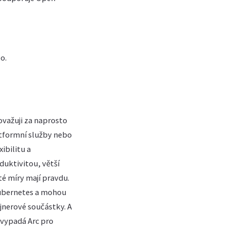
o.
považuji za naprosto
atformní služby nebo
ibilitu a
duktivitou, větší
sté míry mají pravdu.
Kubernetes a mohou
jnerové součástky. A
 vypadá Arc pro