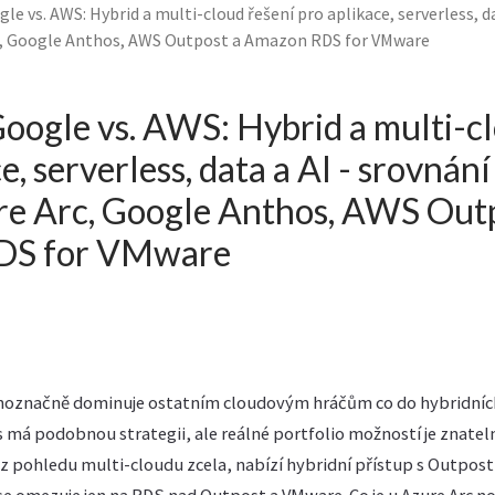
gle vs. AWS: Hybrid a multi-cloud řešení pro aplikace, serverless, da
rc, Google Anthos, AWS Outpost a Amazon RDS for VMware
Google vs. AWS: Hybrid a multi-c
e, serverless, data a AI - srovnán
re Arc, Google Anthos, AWS Out
DS for VMware
dnoznačně dominuje ostatním cloudovým hráčům co do hybridníc
s má podobnou strategii, ale reálné portfolio možností je znatel
z pohledu multi-cloudu zcela, nabízí hybridní přístup s Outpost