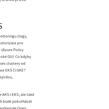
S
nitoringu (logy,
autorizace pro
 (Azure Policy
hezké GUI. Co kdyby
ses clustery od
nce EKS či GKE?
 správu,
 AKS i EKS, ale také
ech bude pokulhávat
 podporuje Open