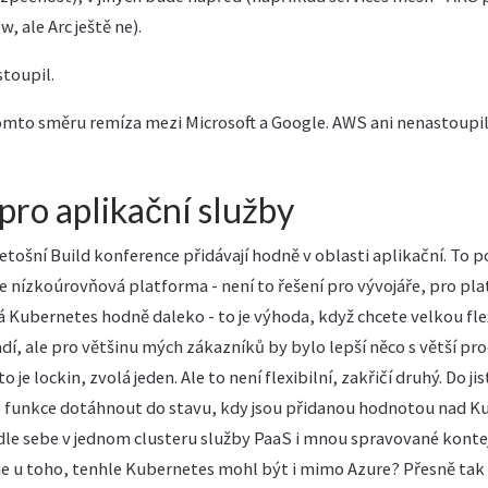
, ale Arc ještě ne).
toupil.
mto směru remíza mezi Microsoft a Google. AWS ani nenastoupil
pro aplikační služby
 letošní Build konference přidávají hodně v oblasti aplikační. To 
je nízkoúrovňová platforma - není to řešení pro vývojáře, pro pl
 Kubernetes hodně daleko - to je výhoda, když chcete velkou flex
í, ale pro většinu mých zákazníků by bylo lepší něco s větší pro
o je lockin, zvolá jeden. Ale to není flexibilní, zakřičí druhý. Do ji
o funkce dotáhnout do stavu, kdy jsou přidanou hodnotou nad 
dle sebe v jednom clusteru služby PaaS i mnou spravované konte
me u toho, tenhle Kubernetes mohl být i mimo Azure? Přesně tak