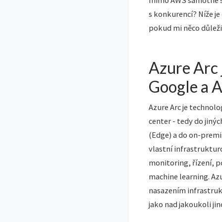
mimo AWS samotné se 
s konkurencí? Níže je
pokud mi něco důleži
Azure Arc 
Google a
Azure Arc je technolo
center - tedy do jiný
(Edge) a do on-premis
vlastní infrastruktur
monitoring, řízení, 
machine learning. Azu
nasazením infrastrukt
jako nad jakoukoli ji