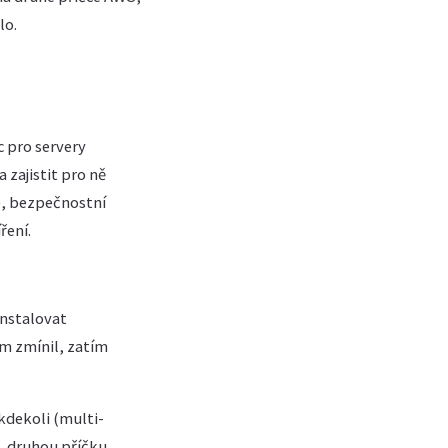
lo.
c pro servery
 zajistit pro ně
), bezpečnostní
ření.
instalovat
em zmínil, zatím
kdekoli (multi-
, druhou příčku