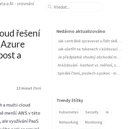
ta a AI - srovnání
loud řešení
Nedávno aktualizováno
í Azure
Jak centrálně spravovat a řídit skills pro agenty a zejména jejich samostatné zlepšování
Jak ušetřit na tokenech v kódovacích agentech typu GitHub Copilot
post a
Je předplatné vhodný obchodní model pro AI produkt? Zdražuje AI? Zdražují tokeny? Nebo se jen najíždí na férový model?
AI kódování - kontext vs. měření, software jako paměť, váš software se učit nebudu, OpenClaw a chytrá domácnost
Spirální čtení, poslech a pokec - moje AI workflow pro nasání knihy do mozku
12 minut
čtení
Trendy štítky
h a multi-cloud
Kubernetes
Security
AI
ně menší. AWS v této
, ale využívání PaaS
Networking
Monitoring