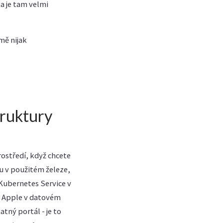
a je tam velmi
mě nijak
truktury
ostředí, když chcete
u v použitém železe,
 Kubernetes Service v
vý Apple v datovém
tný portál - je to