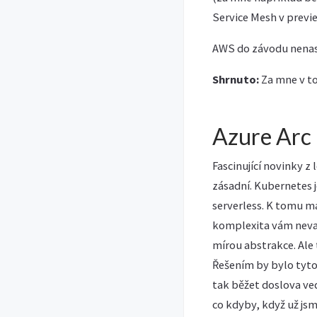
Service Mesh v preview
AWS do závodu nenas
Shrnuto:
Za mne v to
Azure Arc 
Fascinující novinky z
zásadní. Kubernetes 
serverless. K tomu má
komplexita vám nevad
mírou abstrakce. Ale t
Řešením by bylo tyt
tak běžet doslova ve
co kdyby, když už js