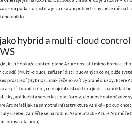
omezuje jen na RDS nad Outpost a VMware. Co je u Azure Arc nov
 co se mi podařilo zjistit a je to osobní pohled - chytněte mě na L
tého uniklo.
jako hybrid a multi-cloud control 
 AWS
gie, které dokáže control plane Azure dostat i mimo hranice jeho
ch cloudů (Multi-cloud), zařízení distribuovaných co nejblíže syst
es prostředí (Hybrid). Jinak řečeno vzít vybrané služby, které 
ou a zpřístupnit i těm, co mají infrastrukturu jinde - například 
politiky, aplikační a serverless platformy, cloudové databázové 
re Arc neřeší jak ta samotná infrastruktura vzniká - pokud chce
ury u sebe, zaměřte se na rodinu Azure Stack - Azure Arc může b
nou infrastrukturou).