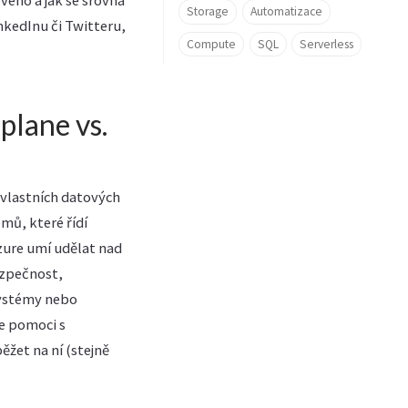
ého a jak se srovná
Storage
Automatizace
inkedInu či Twitteru,
Compute
SQL
Serverless
plane vs.
 vlastních datových
émů, které řídí
Azure umí udělat nad
bezpečnost,
systémy nebo
te pomoci s
ěžet na ní (stejně