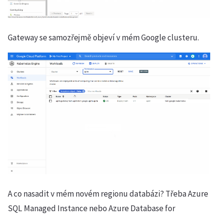
Gateway se samozřejmě objeví v mém Google clusteru.
A co nasadit v mém novém regionu databázi? Třeba Azure
SQL Managed Instance nebo Azure Database for