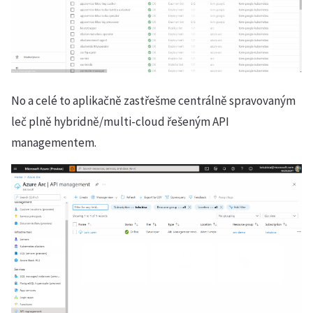
No a celé to aplikačně zastřešme centrálně spravovaným
leč plně hybridně/multi-cloud řešeným API
managementem.