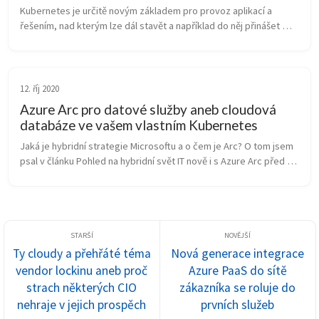
Kubernetes je určitě novým základem pro provoz aplikací a 
řešením, nad kterým lze dál stavět a například do něj přinášet 
cloudové služby. Samotný Kubernetes ale není nic jednoduchého 
- určitě potře...
12. říj 2020
Azure Arc pro datové služby aneb cloudová
databáze ve vašem vlastním Kubernetes
Jaká je hybridní strategie Microsoftu a o čem je Arc? O tom jsem 
psal v článku Pohled na hybridní svět IT nově i s Azure Arc před 
rokem. Dnes už jsou k dispozici první komponenty řešení a tak se 
na...
Ty cloudy a přehřáté téma
Nová generace integrace
vendor lockinu aneb proč
Azure PaaS do sítě
strach některých CIO
zákazníka se roluje do
nehraje v jejich prospěch
prvních služeb