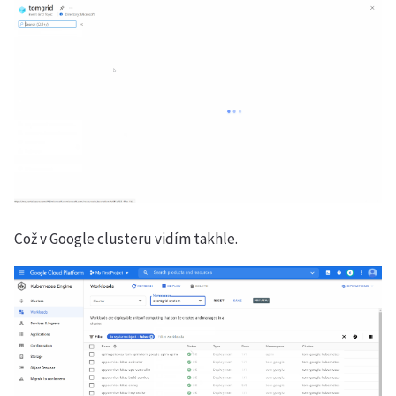
Což v Google clusteru vidím takhle.