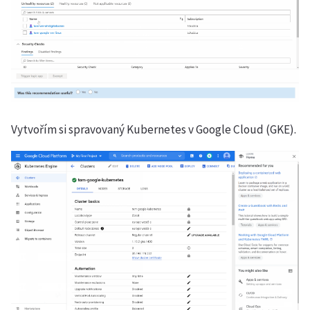
Vytvořím si spravovaný Kubernetes v Google Cloud (GKE).