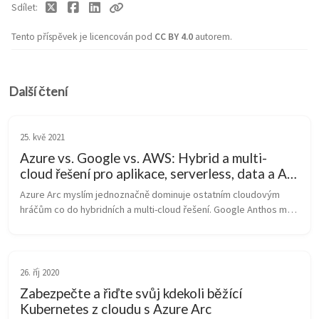
Sdílet
Tento příspěvek je licencován pod
CC BY 4.0
autorem.
Další čtení
25. kvě 2021
Azure vs. Google vs. AWS: Hybrid a multi-
cloud řešení pro aplikace, serverless, data a AI -
srovnání Azure Stack, Azure Arc, Google
Azure Arc myslím jednoznačně dominuje ostatním cloudovým 
Anthos, AWS Outpost a Amazon RDS for
hráčům co do hybridních a multi-cloud řešení. Google Anthos má 
VMware
podobnou strategii, ale reálné portfolio možností je znatelně 
menší. AWS v té...
26. říj 2020
Zabezpečte a řiďte svůj kdekoli běžící
Kubernetes z cloudu s Azure Arc