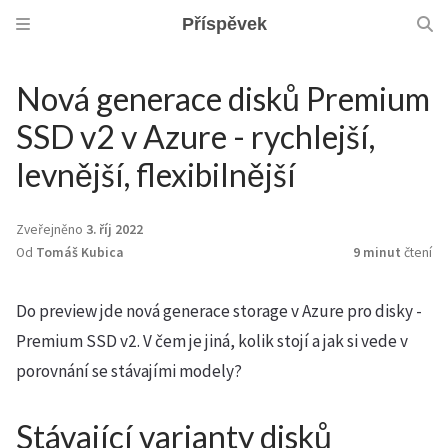
Příspěvek
Nová generace disků Premium
SSD v2 v Azure - rychlejší,
levnější, flexibilnější
Zveřejněno
3. říj 2022
Od
Tomáš Kubica
9 minut
čtení
Do preview jde nová generace storage v Azure pro disky -
Premium SSD v2. V čem je jiná, kolik stojí a jak si vede v
porovnání se stávajími modely?
Stávající varianty disků