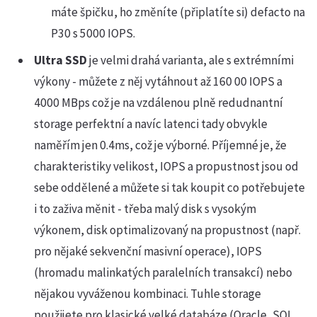
máte špičku, ho změníte (připlatíte si) defacto na
P30 s 5000 IOPS.
Ultra SSD
je velmi drahá varianta, ale s extrémními
výkony - můžete z něj vytáhnout až 160 00 IOPS a
4000 MBps což je na vzdálenou plně redudnantní
storage perfektní a navíc latenci tady obvykle
naměřím jen 0.4ms, což je výborné. Příjemné je, že
charakteristiky velikost, IOPS a propustnost jsou od
sebe oddělené a můžete si tak koupit co potřebujete
i to zaživa měnit - třeba malý disk s vysokým
výkonem, disk optimalizovaný na propustnost (např.
pro nějaké sekvenční masivní operace), IOPS
(hromadu malinkatých paralelních transakcí) nebo
nějakou vyváženou kombinaci. Tuhle storage
použijete pro klasické velké databáze (Oracle, SQL,