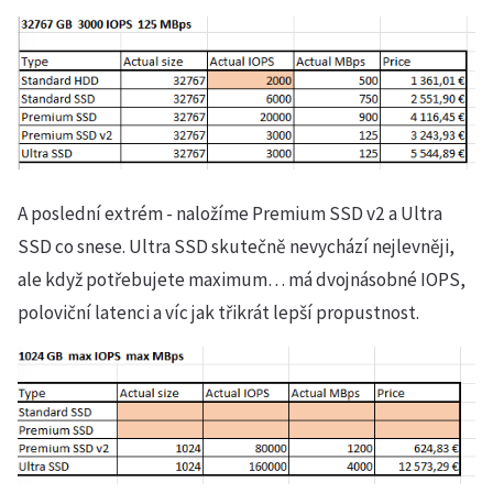
A poslední extrém - naložíme Premium SSD v2 a Ultra
SSD co snese. Ultra SSD skutečně nevychází nejlevněji,
ale když potřebujete maximum… má dvojnásobné IOPS,
poloviční latenci a víc jak třikrát lepší propustnost.