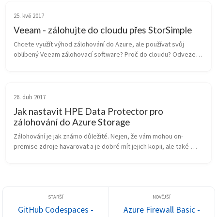
25. kvě 2017
Veeam - zálohujte do cloudu přes StorSimple
Chcete využít výhod zálohování do Azure, ale používat svůj 
oblíbený Veeam zálohovací software? Proč do cloudu? Odvezete 
data mimo ohnisko rizika, uloží se vám velmi spolehlivě 3x nebo 
6x, platíte j...
26. dub 2017
Jak nastavit HPE Data Protector pro
zálohování do Azure Storage
Zálohování je jak známo důležité. Nejen, že vám mohou on-
premise zdroje havarovat a je dobré mít jejich kopii, ale také 
můžete chytnout ransomware nebo omylem smazat něco 
důležitého a pak se budete...
GitHub Codespaces -
Azure Firewall Basic -