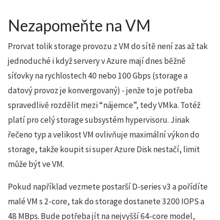
Nezapomeňte na VM
Prorvat tolik storage provozu z VM do sítě není zas až tak
jednoduché i když servery v Azure mají dnes běžně
síťovky na rychlostech 40 nebo 100 Gbps (storage a
datový provoz je konvergovaný) - jenže to je potřeba
spravedlivě rozdělit mezi “nájemce”, tedy VMka. Totéž
platí pro celý storage subsystém hypervisoru. Jinak
řečeno typ a velikost VM ovlivňuje maximální výkon do
storage, takže koupit si super Azure Disk nestačí, limit
může být ve VM.
Pokud například vezmete postarší D-series v3 a pořídíte
malé VM s 2-core, tak do storage dostanete 3200 IOPS a
48 MBps. Bude potřeba jít na nejvyšší 64-core model,