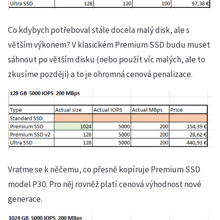
Co kdybych potřeboval stále docela malý disk, ale s
větším výkonem? V klasickém Premium SSD budu muset
sáhnout po větším disku (nebo použít víc malých, ale to
zkusíme později) a to je ohromná cenová penalizace.
Vraťme se k něčemu, co přesně kopíruje Premium SSD
model P30. Pro něj rovněž platí cenová výhodnost nové
generace.