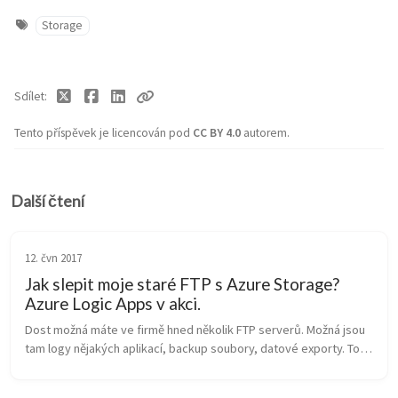
Storage
Sdílet
Tento příspěvek je licencován pod
CC BY 4.0
autorem.
Další čtení
12. čvn 2017
Jak slepit moje staré FTP s Azure Storage?
Azure Logic Apps v akci.
Dost možná máte ve firmě hned několik FTP serverů. Možná jsou 
tam logy nějakých aplikací, backup soubory, datové exporty. To 
všechno vzniklo historicky, například někdo kdysi udělal skript, 
který p...