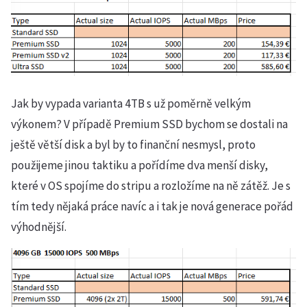
Jak by vypada varianta 4TB s už poměrně velkým
výkonem? V případě Premium SSD bychom se dostali na
ještě větší disk a byl by to finanční nesmysl, proto
použijeme jinou taktiku a pořídíme dva menší disky,
které v OS spojíme do stripu a rozložíme na ně zátěž. Je s
tím tedy nějaká práce navíc a i tak je nová generace pořád
výhodnější.