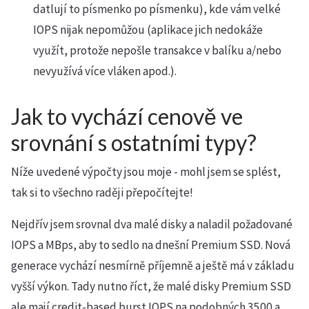
datlují to písmenko po písmenku), kde vám velké
IOPS nijak nepomůžou (aplikace jich nedokáže
využít, protože nepošle transakce v balíku a/nebo
nevyužívá více vláken apod.).
Jak to vychází cenově ve
srovnání s ostatními typy?
Níže uvedené výpočty jsou moje - mohl jsem se splést,
tak si to všechno raději přepočítejte!
Nejdřív jsem srovnal dva malé disky a naladil požadované
IOPS a MBps, aby to sedlo na dnešní Premium SSD. Nová
generace vychází nesmírně příjemně a ještě má v základu
vyšší výkon. Tady nutno říct, že malé disky Premium SSD
ale mají credit-based burst IOPS na podobných 3500 a