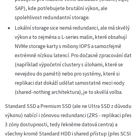
SAP), kde potřebujete brutální výkon, ale
spolehlivost redundantní storage.
Lokální storage sice nemá redundanci, ale má skvělý
výkon a to zejména u L-series mašin, které obsahují
NVMe storage karty s miliony IOPS a samozřejmě
extrémně nízkou latencí. Pro dočasné zpracování dat
(například výpočetní clustery s úlohami, které se
nevejdou do paměti) nebo pro systémy, které si
replikaci dat dokáží udělat samostatně mezi nody
(shared-nothing architektura), je to skvělá volba.
Standard SSD a Premium SSD (ale ne Ultra SSD z důvodu
výkonu) nabízí i zónovou redundanci (ZRS - replikaci přes
3 zóny dostupnosti, tedy řekněme datová centra) a
všechny kromě Standard HDD i shared přístup (přes SCSI