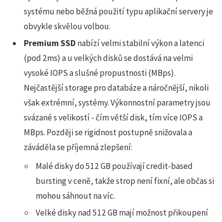
systému nebo běžná použití typu aplikační servery je
obvykle skvělou volbou.
Premium SSD
nabízí velmi stabilní výkon a latenci
(pod 2ms) a u velkých disků se dostává na velmi
vysoké IOPS a slušné propustnosti (MBps).
Nejčastější storage pro databáze a náročnější, nikoli
však extrémní, systémy. Výkonnostní parametry jsou
svázané s velikostí - čím větší disk, tím více IOPS a
MBps. Později se rigidnost postupně snižovala a
záváděla se příjemná zlepšení:
Malé disky do 512 GB používají credit-based
bursting v ceně, takže strop není fixní, ale občas si
mohou sáhnout na víc.
Velké disky nad 512 GB mají možnost přikoupení