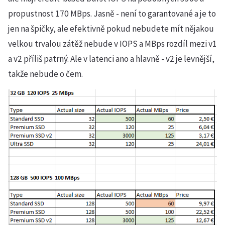
propustnost 170 MBps. Jasně - není to garantované a je to
jen na špičky, ale efektivně pokud nebudete mít nějakou
velkou trvalou zátěž nebude v IOPS a MBps rozdíl mezi v1
a v2 příliš patrný. Ale v latenci ano a hlavně - v2 je levnější,
takže nebude o čem.