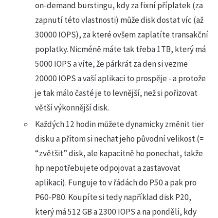
on-demand burstingu, kdy za fixní příplatek (za
zapnutí této vlastnosti) může disk dostat víc (až
30000 IOPS), za které ovšem zaplatíte transakční
poplatky. Nicméně máte tak třeba 1TB, který má
5000 IOPS a víte, že párkrát za den si vezme
20000 IOPS a vaší aplikaci to prospěje - a protože
je tak málo časté je to levnější, než si pořizovat
větší výkonnější disk.
Každých 12 hodin můžete dynamicky změnit tier
disku a přitom si nechat jeho původní velikost (=
“zvětšit” disk, ale kapacitně ho ponechat, takže
hp nepotřebujete odpojovat a zastavovat
aplikaci). Funguje to v řádách do P50 a pak pro
P60-P80. Koupíte si tedy například disk P20,
který má 512 GB a 2300 IOPS a na pondělí, kdy