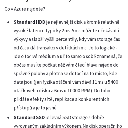
Co v Azure najdete?
Standard HDD
je nejlevnější disk a kromě relativně
vysoké latence typicky 2ms-5ms můžete očekávat i
výkyvy a slabší vyšší percentily, kdy vám storage čas
od času dá transakci v detítkách ms. Je to logické -
jde o točivé médium a už to samo o sobě znamená, že
občas musíte počkat něž vám čtecí hlava najede do
správné polohy a plotna se dotočí na to místo, kde
data jsou (jen fyzika otáčení vám dává 11ms u 5400
otáčkového disku a 6ms u 10000 RPM). Do toho
přidáte efekty sítě, replikace a konkurentních
přístupů a je to jasné.
Standard SSD
je levná SSD storage s dobře
vyrovnaným základním výkonem. Na disk operačního