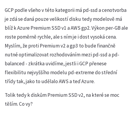
GCP podle všeho v této kategorii má pd-ssd a cenotvorba
je zdá se daná pouze velikostí disku tedy modelově má
blíž k Azure Premium SSD v1 a AWS gp2. Výkon per-GB ale
roste poměrně rychle, ale s ním je i dost vysoká cena.
Myslím, že proti Premium v2 a gp3 to bude finančně
nutné optimalizovat rozhodováním mezi pd-ssd a pd-
balanced - zkrátka uvidíme, jestli i GCP přenese
flexibilitu nejvyššího modelu pd-extreme do střední
třídy tak, jako to udělalo AWS a teď Azure.
Tolik tedy k diskům Premium SSD v2, na které se moc
těším. Co vy?