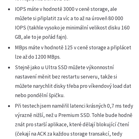
IOPS máte v hodnotě 3000 v ceně storage, ale
můžete si připlatit za víc a to až na úroveň 80 000
IOPS (takhle vysoko je minimální velikost disku 160
GB, ale to je pořád fajn).
MBps máte v hodnotě 125 v ceně storage a připlácet
lze až do 1200 MBps.
Stejně jako u Ultra SSD můžete výkonnostní
nastavení měnit bez restartu serveru, takže si
můžete narychlit disky třeba pro víkendový load dat
nebo pondělní špičku.
Při testech jsem naměřil latenci krásných 0,7 ms tedy
výrazně nižší, než u Premium SSD. Tohle bude hodně
znát pro starší aplikace, které dělají blokující čtení
(čekají na ACK za každou storage transakcí, tedy