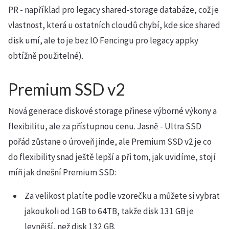
PR - například pro legacy shared-storage databáze, což je
vlastnost, která u ostatních cloudů chybí, kde sice shared
disk umí, ale to je bez IO Fencingu pro legacy appky
obtížně použitelné).
Premium SSD v2
Nová generace diskové storage přinese výborné výkony a
flexibilitu, ale za přístupnou cenu. Jasně - Ultra SSD
pořád zůstane o úroveň jinde, ale Premium SSD v2 je co
do flexibility snad ještě lepší a při tom, jak uvidíme, stojí
míň jak dnešní Premium SSD:
Za velikost platíte podle vzorečku a můžete si vybrat
jakoukoli od 1GB to 64TB, takže disk 131 GB je
levnější, než disk 132 GB.