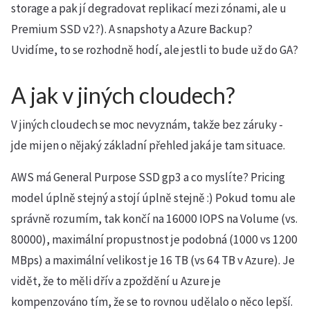
storage a pak jí degradovat replikací mezi zónami, ale u
Premium SSD v2?). A snapshoty a Azure Backup?
Uvidíme, to se rozhodně hodí, ale jestli to bude už do GA?
A jak v jiných cloudech?
V jiných cloudech se moc nevyznám, takže bez záruky -
jde mi jen o nějaký základní přehled jaká je tam situace.
AWS má General Purpose SSD gp3 a co myslíte? Pricing
model úplně stejný a stojí úplně stejně :) Pokud tomu ale
správně rozumím, tak končí na 16000 IOPS na Volume (vs.
80000), maximální propustnost je podobná (1000 vs 1200
MBps) a maximální velikost je 16 TB (vs 64 TB v Azure). Je
vidět, že to měli dřív a zpoždění u Azure je
kompenzováno tím, že se to rovnou udělalo o něco lepší.