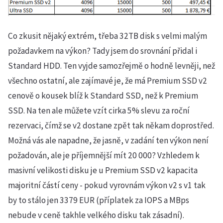
Co zkusit nějaký extrém, třeba 32TB disk s velmi malým
požadavkem na výkon? Tady jsem do srovnání přidal i
Standard HDD. Ten vyjde samozřejmě o hodně levněji, než
všechno ostatní, ale zajímavé je, že má Premium SSD v2
cenově o kousek blíž k Standard SSD, než k Premium
SSD. Na ten ale můžete vzít cirka 5% slevu za roční
rezervaci, čímž se v2 dostane zpět tak někam doprostřed.
Možná vás ale napadne, že jasně, v zadání ten výkon není
požadován, ale je příjemnější mít 20 000? Vzhledem k
masivní velikosti disku je u Premium SSD v2 kapacita
majoritní částí ceny - pokud vyrovnám výkon v2 s v1 tak
by to stálo jen 3379 EUR (příplatek za IOPS a MBps
nebude v ceně takhle velkého disku tak zásadní).