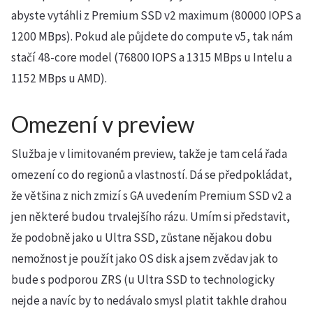
abyste vytáhli z Premium SSD v2 maximum (80000 IOPS a
1200 MBps). Pokud ale půjdete do compute v5, tak nám
stačí 48-core model (76800 IOPS a 1315 MBps u Intelu a
1152 MBps u AMD).
Omezení v preview
Služba je v limitovaném preview, takže je tam celá řada
omezení co do regionů a vlastností. Dá se předpokládat,
že většina z nich zmizí s GA uvedením Premium SSD v2 a
jen některé budou trvalejšího rázu. Umím si představit,
že podobně jako u Ultra SSD, zůstane nějakou dobu
nemožnost je použít jako OS disk a jsem zvědav jak to
bude s podporou ZRS (u Ultra SSD to technologicky
nejde a navíc by to nedávalo smysl platit takhle drahou