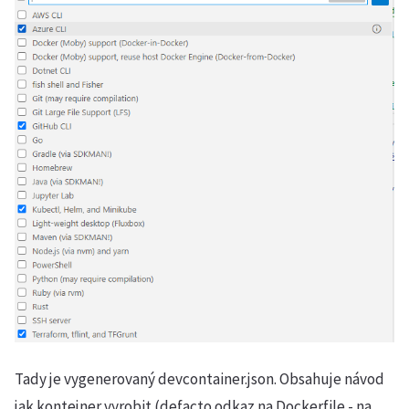
Tady je vygenerovaný devcontainer.json. Obsahuje návod
jak kontejner vyrobit (defacto odkaz na Dockerfile - na