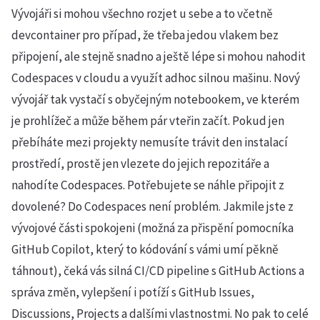
Vývojáři si mohou všechno rozjet u sebe a to včetně
devcontainer pro případ, že třeba jedou vlakem bez
připojení, ale stejně snadno a ještě lépe si mohou nahodit
Codespaces v cloudu a využít adhoc silnou mašinu. Nový
vývojář tak vystačí s obyčejným notebookem, ve kterém
je prohlížeč a může během pár vteřin začít. Pokud jen
přebíháte mezi projekty nemusíte trávit den instalací
prostředí, prostě jen vlezete do jejich repozitáře a
nahodíte Codespaces. Potřebujete se náhle připojit z
dovolené? Do Codespaces není problém. Jakmile jste z
vývojové části spokojeni (možná za přispění pomocníka
GitHub Copilot, který to kódování s vámi umí pěkně
táhnout), čeká vás silná CI/CD pipeline s GitHub Actions a
správa změn, vylepšení i potíží s GitHub Issues,
Discussions, Projects a dalšími vlastnostmi. No pak to celé