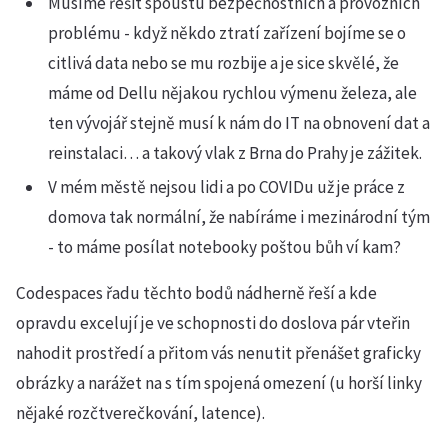
Musíme řešit spoustu bezpečnostních a provozních
problému - když někdo ztratí zařízení bojíme se o
citlivá data nebo se mu rozbije a je sice skvělé, že
máme od Dellu nějakou rychlou výmenu železa, ale
ten vývojář stejně musí k nám do IT na obnovení dat a
reinstalaci… a takový vlak z Brna do Prahy je zážitek.
V mém městě nejsou lidi a po COVIDu už je práce z
domova tak normální, že nabíráme i mezinárodní tým
- to máme posílat notebooky poštou bůh ví kam?
Codespaces řadu těchto bodů nádherně řeší a kde
opravdu excelují je ve schopnosti do doslova pár vteřin
nahodit prostředí a přitom vás nenutit přenášet graficky
obrázky a narážet na s tím spojená omezení (u horší linky
nějaké rozčtverečkování, latence).