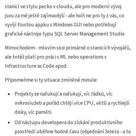
stanicí ve stylu pecko v cloudu, ale pro moderní vývoj
jsou za mě ještě zajímavější - ale holt ne pro ty z vás, co
vyvíjí tlustou appku s Windows GUI nebo potřebují
grafické nástroje typu SQL Server Management Studio.
Mimochodem - mluvím sice primárně o stanicích vývojářů,
ale totéž platí pro práci s ML nebo operations s
Infrastructure as Code apod.
Připomeňme si ty situace zmíněné minule:
Projekty se nafukují a nafukují, víc řádků, víc
mikroslužeb a pořád chtějí více CPU, větší a rychlejší
disky, víc paměti.
Od nástupu developera do získání produktivního
prostředí uběhne hodně času (objednání železa - a to