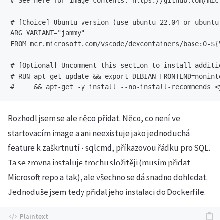
# See here for image contents: https://github.com/mic
# [Choice] Ubuntu version (use ubuntu-22.04 or ubuntu
ARG VARIANT="jammy"

FROM mcr.microsoft.com/vscode/devcontainers/base:0-${V
# [Optional] Uncomment this section to install additio
# RUN apt-get update && export DEBIAN_FRONTEND=noninte
Rozhodl jsem se ale něco přidat. Něco, co není ve
startovacím image a ani neexistuje jako jednoduchá
feature k zaškrtnutí - sqlcmd, příkazovou řádku pro SQL.
Ta se zrovna instaluje trochu složitěji (musím přidat
Microsoft repo a tak), ale všechno se dá snadno dohledat.
Jednoduše jsem tedy přidal jeho instalaci do Dockerfile.