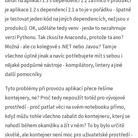
dělat na aplikaci 1.3 s dependencí 2.2 zatímco v produkci
je aplikace 1.2 s dependencí 2.1 a to je v pořádku - špatně
je testovat jeden kód na jiných dependencích, než jsou v
produkci). OK, uděláte tedy venv - jenže to nezahrnuje
verzi Pythonu. Tak zkusíte Anacondu, protože ta ano?
Možná - ale co kolegové s .NET nebo Javou? Tam je
všechno úplně jinak a navíc potřebujete mít s sebou i
nějaké podpůrné nástroje - kompilátory, lintery a jiné
další pomocníky.
Tyto problémy při provozu aplikací přece řešíme
kontejnery, ne? Proč tedy nepoužít totéž pro vývojové
prostředí - proč patlat věci na svém notebooku přímo,
když můžu tohle všechno zabalit do kontejneru, který se
nahodí během okamžiku a žít v něm? To by bylo určitě
skvělé, ale kontejner není moc pro uživatelské prostředí -