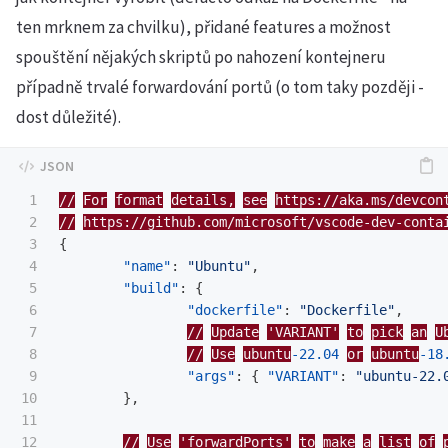
ten mrknem za chvilku), přidané features a možnost
spouštění nějakých skriptů po nahození kontejneru
případně trvalé forwardování portů (o tom taky později -
dost důležité).
1

//
For
format
details,
see
https://aka.ms/devcon
2

//
https://github.com/microsoft/vscode-dev-conta
3

{
4

"name"
:
"Ubuntu"
,
5

"build"
:
{
6

"dockerfile"
:
"Dockerfile"
,
7

//
Update
'VARIANT'
to
pick
an
U
8

//
Use
ubuntu
-22.04
or
ubuntu
-18
9

"args"
:
{
"VARIANT"
:
"ubuntu-22.
10

},
11

12

//
Use
'forwardPorts'
to
make
a
list
of