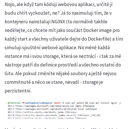
Nojo, ale když tam kóduji webovou aplikaci, určitě jí
budu chtít vyzkoušet, ne? Já to nasimuluji tím, že v
kontejneru nainstaluji NGINX (to normálně takhle
nedělejte, co chcete mít jako součást Docker image pro
každý start a všechny uživatele dejte do Dockerfile) a tím
simuluji spuštění webové aplikace. Nicméně každá
instance má i svou storage, která se neztrácí - i tak za mě
nástroje patří do definice prostředí a všechno ostatní do
Gitu. Ale pokud změníte nějaké soubory a ještě nejsou
commitnuté a něco se stane, nevadí - storage je
perzistentní.