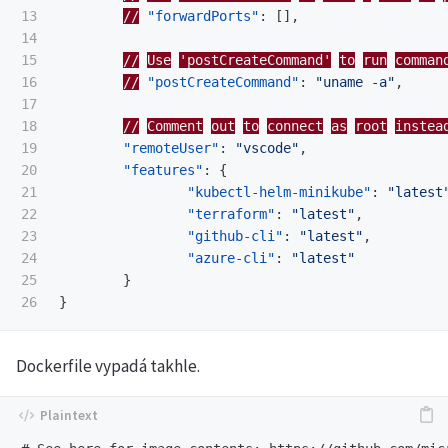
13

//
"forwardPorts"
:
[],
14

15

//
Use
'postCreateCommand'
to
run
comman
16

//
"postCreateCommand"
:
"uname -a"
,
17

18

//
Comment
out
to
connect
as
root
instea
19

"remoteUser"
:
"vscode"
,
20

"features"
:
{
21

"kubectl-helm-minikube"
:
"latest
22

"terraform"
:
"latest"
,
23

"github-cli"
:
"latest"
,
24

"azure-cli"
:
"latest"
25

}
}
Dockerfile vypadá takhle.