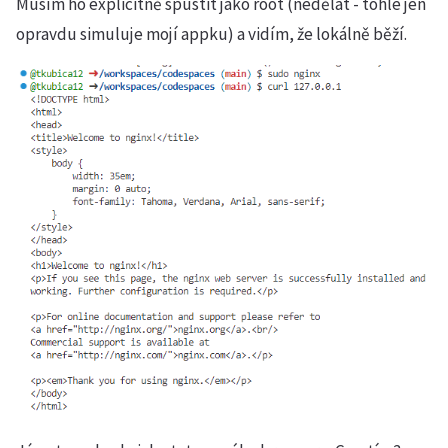
Musím ho explicitně spustit jako root (nedělat - tohle jen
opravdu simuluje mojí appku) a vidím, že lokálně běží.