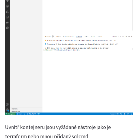
Uvnitř kontejneru jsou vyžádané nástroje jako je
terraform nebo mnou přidaný sqlcmd.