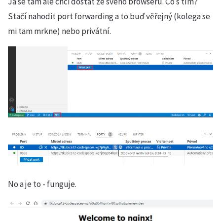
Já se tam ale chci dostat ze svého browseru. Co s tím?
Stačí nahodit port forwarding a to buď věřejný (kolega se
mi tam mrkne) nebo privátní.
No a je to - funguje.