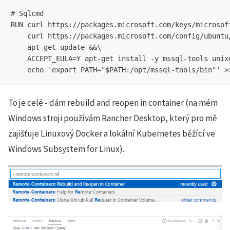
# Sqlcmd

RUN curl https://packages.microsoft.com/keys/microsoft
    curl https://packages.microsoft.com/config/ubuntu
    apt-get update &&\

    ACCEPT_EULA=Y apt-get install -y mssql-tools unixo
To je celé - dám rebuild and reopen in container (na mém
Windows stroji používám Rancher Desktop, který pro mě
zajišťuje Linuxový Docker a lokální Kubernetes běžící ve
Windows Subsystem for Linux).