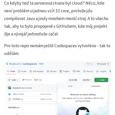
Co kdyby teď ta serverová strana byl cloud? Něco, kde
není problém si jednou vzít 32 core, protože jdu
compilovat Javu a jindy mnohem menší stroj. A to všecho
tak, aby to bylo propojené s GitHubem, kde můj projekt
žije a vývojář jednoduše začal.
Pro toto repo nemám ještě Codespaces vytvořeno - tak to
udělám.