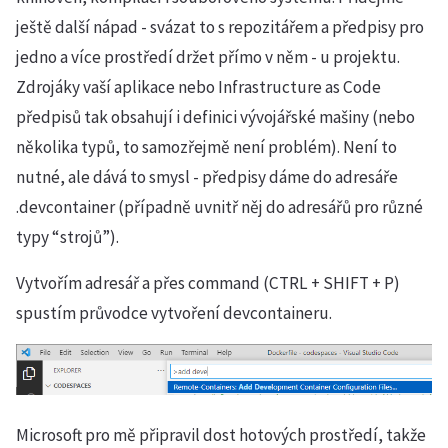
ještě další nápad - svázat to s repozitářem a předpisy pro
jedno a více prostředí držet přímo v něm - u projektu.
Zdrojáky vaší aplikace nebo Infrastructure as Code
předpisů tak obsahují i definici vývojářské mašiny (nebo
několika typů, to samozřejmě není problém). Není to
nutné, ale dává to smysl - předpisy dáme do adresáře
.devcontainer (případně uvnitř něj do adresářů pro různé
typy “strojů”).
Vytvořím adresář a přes command (CTRL + SHIFT + P)
spustím průvodce vytvoření devcontaineru.
Microsoft pro mě připravil dost hotových prostředí, takže