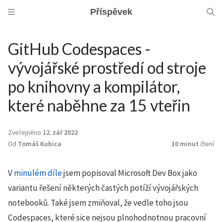
Příspěvek
GitHub Codespaces -
vývojářské prostředí od stroje
po knihovny a kompilátor,
které naběhne za 15 vteřin
Zveřejněno
12. zář 2022
Od
Tomáš Kubica
10 minut
čtení
V
minulém díle
jsem popisoval Microsoft Dev Box jako
variantu řešení některých častých potíží vývojářských
notebooků. Také jsem zmiňoval, že vedle toho jsou
Codespaces, které sice nejsou plnohodnotnou pracovní