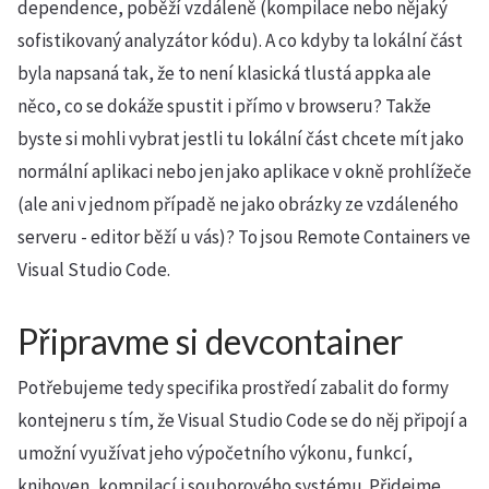
dependence, poběží vzdáleně (kompilace nebo nějaký
sofistikovaný analyzátor kódu). A co kdyby ta lokální část
byla napsaná tak, že to není klasická tlustá appka ale
něco, co se dokáže spustit i přímo v browseru? Takže
byste si mohli vybrat jestli tu lokální část chcete mít jako
normální aplikaci nebo jen jako aplikace v okně prohlížeče
(ale ani v jednom případě ne jako obrázky ze vzdáleného
serveru - editor běží u vás)? To jsou Remote Containers ve
Visual Studio Code.
Připravme si devcontainer
Potřebujeme tedy specifika prostředí zabalit do formy
kontejneru s tím, že Visual Studio Code se do něj připojí a
umožní využívat jeho výpočetního výkonu, funkcí,
knihoven, kompilací i souborového systému. Přidejme