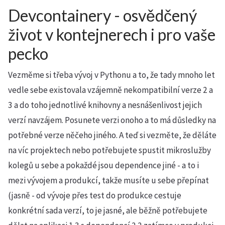
Devcontainery - osvědčený
život v kontejnerech i pro vaše
pecko
Vezměme si třeba vývoj v Pythonu a to, že tady mnoho let
vedle sebe existovala vzájemně nekompatibilní verze 2 a
3 a do toho jednotlivé knihovny a nesnášenlivost jejich
verzí navzájem. Posunete verzi onoho a to má důsledky na
potřebné verze něčeho jiného. A teď si vezměte, že děláte
na víc projektech nebo potřebujete spustit mikroslužby
kolegů u sebe a pokaždé jsou dependence jiné - a to i
mezi vývojem a produkcí, takže musíte u sebe přepínat
(jasně - od vývoje přes test do produkce cestuje
konkrétní sada verzí, to je jasné, ale běžně potřebujete