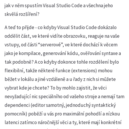
jak v něm spustím Visual Studio Code a všechna jeho
skvělá rozšíření?
A teď to přijde - co kdyby Visual Studio Code dokázalo
oddělit část, ve které vidíte obrazovku, reaguje na vaše
vstupy, od části “serverové”, ve které dochází k věcem
jako je kompilace, generování kódu, ověřování syntaxe a
tak podobně? A co kdyby dokonce tohle rozdělení bylo
flexibilní, takže některé funkce (extensions) mohou
běžet v lokálu a jiné vzdáleně a u řady z nich si můžete
vybrat kde je chcete? To by mohlo zajistit, že věci
nevyžadující nic speciálního od vašeho stroje a nemají tam
dependenci (editor samotný, jednoduchý syntaktický
pomocník) poběží u vás pro maximální pohodlí a nízkou
latenci zatímco náročnější věci a ty, které mají konkrétní