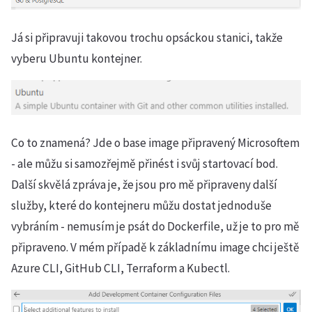
Já si připravuji takovou trochu opsáckou stanici, takže
vyberu Ubuntu kontejner.
Co to znamená? Jde o base image připravený Microsoftem
- ale můžu si samozřejmě přinést i svůj startovací bod.
Další skvělá zpráva je, že jsou pro mě připraveny další
služby, které do kontejneru můžu dostat jednoduše
vybráním - nemusím je psát do Dockerfile, už je to pro mě
připraveno. V mém případě k základnímu image chci ještě
Azure CLI, GitHub CLI, Terraform a Kubectl.