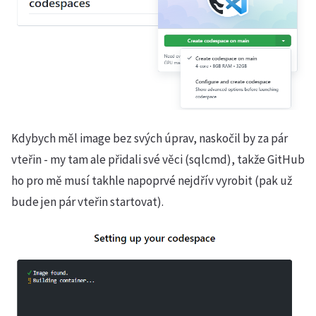
Kdybych měl image bez svých úprav, naskočil by za pár
vteřin - my tam ale přidali své věci (sqlcmd), takže GitHub
ho pro mě musí takhle napoprvé nejdřív vyrobit (pak už
bude jen pár vteřin startovat).