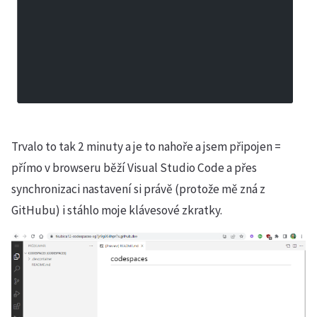
Trvalo to tak 2 minuty a je to nahoře a jsem připojen =
přímo v browseru běží Visual Studio Code a přes
synchronizaci nastavení si právě (protože mě zná z
GitHubu) i stáhlo moje klávesové zkratky.