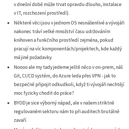
v dnešní době může trvat opravdu dlouho, instalace
v IT, rozchození prostředí).
Některé věci jsou v jednom OS nesnášenlivé a vývojáři
nakonec tráví velké množství času udržováním
knihoven a funkčního prostředí zejména, pokud
pracují na víc komponentách/projektech, kde každý
má jiné požadavky.
Noooo ale my tady jedeme ještě něco v on-prem, náš
Git, CI/CD systém, do Azure leda přes VPN - jak to
bezpečně připojit odkudkoli, když ti vývojáři nechtějí
moc fyzicky chodit do práce?
BYOD je sice výborný nápad, ale v našem striktně
regulovaném sektoru nám to při auditech brutálně
zavaří.