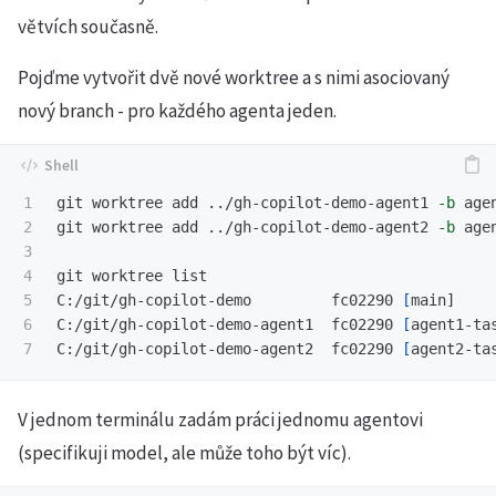
větvích současně.
Pojďme vytvořit dvě nové worktree a s nimi asociovaný
nový branch - pro každého agenta jeden.
1

git worktree add ../gh-copilot-demo-agent1 
-b
 agen
2

git worktree add ../gh-copilot-demo-agent2 
-b
 agen
3

4

git worktree list

5

C:/git/gh-copilot-demo         fc02290 
[
main]

6

C:/git/gh-copilot-demo-agent1  fc02290 
[
agent1-tas
C:/git/gh-copilot-demo-agent2  fc02290 
[
V jednom terminálu zadám práci jednomu agentovi
(specifikuji model, ale může toho být víc).