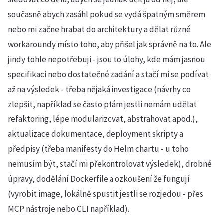
současně abych zasáhl pokud se vydá špatným směrem
nebo mi začne hrabat do architektury a dělat různé
workaroundy místo toho, aby přišel jak správně na to. Ale
jindy tohle nepotřebuji - jsou to úlohy, kde mám jasnou
specifikaci nebo dostatečné zadání a stačí mi se podívat
až na výsledek - třeba nějaká investigace (návrhy co
zlepšit, například se často ptám jestli nemám udělat
refaktoring, lépe modularizovat, abstrahovat apod.),
aktualizace dokumentace, deployment skripty a
předpisy (třeba manifesty do Helm chartu - u toho
nemusím být, stačí mi překontrolovat výsledek), drobné
úpravy, dodělání Dockerfile a ozkoušení že fungují
(vyrobit image, lokálně spustit jestli se rozjedou - přes
MCP nástroje nebo CLI například).