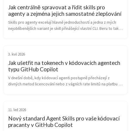
Jak centrálně spravovat a řídit skills pro
agenty a zejména jejich samostatné zlepšování
Skills pro agenty excelují hlavně jednoduchostí a jedna z mých 
nejoblíbenějších variant je skill přinášející vlastní CLI. Beru to tak, 
že agentovi lze dát přístup k nějakému API. To je ale potřeba ...
3. kvě 2026
Jak ušetřit na tokenech v kódovacích agentech
typu GitHub Copilot
V dnešní době, kdy kódovací agenti postupně přecházejí z 
divných metod licencování nebo z vágních rate limitů na platbu 
za skutečně spotřebované tokeny, například s GitHub Copilot 
(ale podobně i s ...
11. led 2026
Nový standard Agent Skills pro vaše kódovací
pracanty v GitHub Copilot