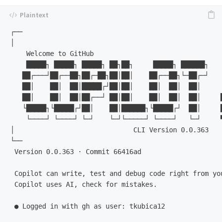
┌──                                                   
│                                                     
    Welcome to GitHub                                 
    █████┐ █████┐ █████┐ ██┐██┐     █████┐ ██████┐    
   ██┌───┘██┌──██┐██┌─██┐██│██│    ██┌──██┐└─██┌─┘    
   ██│    ██│  ██│█████┌┘██│██│    ██│  ██│  ██│      
   ██│    ██│  ██│██┌──┘ ██│██│    ██│  ██│  ██│     █
   └█████┐└█████┌┘██│    ██│██████┐└█████┌┘  ██│     █
    └────┘ └────┘ └─┘    └─┘└─────┘ └────┘   └─┘     ▀
│                              CLI Version 0.0.363    
└──                                                   
 Version 0.0.363 · Commit 66416ad

 Copilot can write, test and debug code right from yo
 Copilot uses AI, check for mistakes.

 ● Logged in with gh as user: tkubica12
