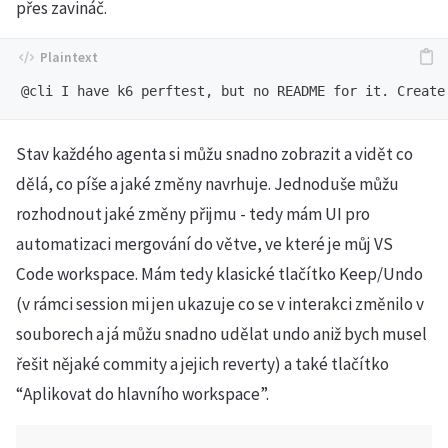
přes zavináč.
Stav každého agenta si můžu snadno zobrazit a vidět co
dělá, co píše a jaké změny navrhuje. Jednoduše můžu
rozhodnout jaké změny přijmu - tedy mám UI pro
automatizaci mergování do větve, ve které je můj VS
Code workspace. Mám tedy klasické tlačítko Keep/Undo
(v rámci session mi jen ukazuje co se v interakci změnilo v
souborech a já můžu snadno udělat undo aniž bych musel
řešit nějaké commity a jejich reverty) a také tlačítko
“Aplikovat do hlavního workspace”.