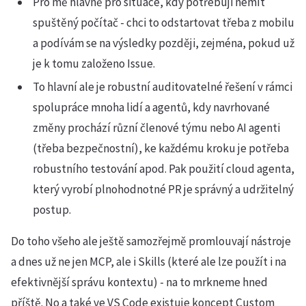
Pro mě hlavně pro situace, kdy potřebuji nemít
spuštěný počítač - chci to odstartovat třeba z mobilu
a podívám se na výsledky později, zejména, pokud už
je k tomu založeno Issue.
To hlavní ale je robustní auditovatelné řešení v rámci
spolupráce mnoha lidí a agentů, kdy navrhované
změny prochází různí členové týmu nebo AI agenti
(třeba bezpečnostní), ke každému kroku je potřeba
robustního testování apod. Pak použití cloud agenta,
který vyrobí plnohodnotné PR je správný a udržitelný
postup.
Do toho všeho ale ještě samozřejmě promlouvají nástroje
a dnes už ne jen MCP, ale i Skills (které ale lze použít i na
efektivnější správu kontextu) - na to mrkneme hned
příště. No a také ve VS Code existuje koncept Custom