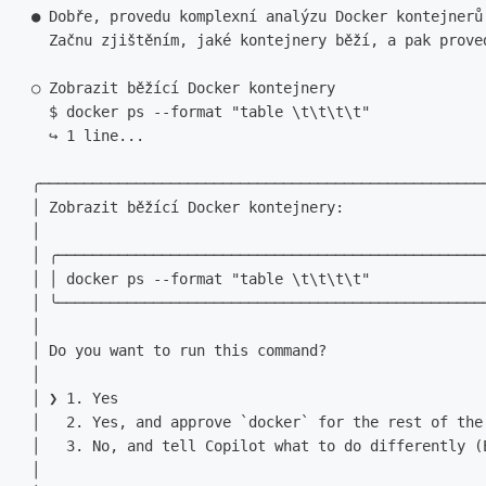
 ● Dobře, provedu komplexní analýzu Docker kontejnerů 
   Začnu zjištěním, jaké kontejnery běží, a pak proved
 ○ Zobrazit běžící Docker kontejnery

   $ docker ps --format "table \t\t\t\t"

   ↪ 1 line...

 ╭───────────────────────────────────────────────────
 │ Zobrazit běžící Docker kontejnery:                
 │                                                   
 │ ╭─────────────────────────────────────────────────
 │ │ docker ps --format "table \t\t\t\t"              
 │ ╰─────────────────────────────────────────────────
 │                                                   
 │ Do you want to run this command?                  
 │                                                   
 │ ❯ 1. Yes                                          
 │   2. Yes, and approve `docker` for the rest of the
 │   3. No, and tell Copilot what to do differently (
 │                                                   