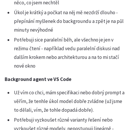
něco, co jsem nechtěl
Úkol je krátký a počkat na něj mě nezdrží dlouho -
přepínání myšlenek do backgroundu a zpět je na půl
minuty nevýhodné
Potřebuji sice paralelní běh, ale všechno je jen v
režimu čtení - například vedu paralelní diskusi nad
dalším krokem nebo architekturou a na to mi stačí
nové okno
Background agent ve VS Code
Už vím co chci, mám specifikaci nebo dobrý prompt a
věřím, že tenhle úkol model dobře zvládne (už jsme
to dělali, vím, že tohle dopadá dobře).
Potřebuji vyzkoušet různé varianty řešení nebo
vyzkoušet různé modely, nepostupuji lineárně -