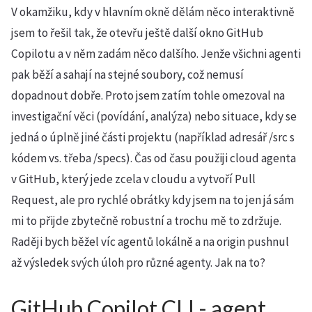
V okamžiku, kdy v hlavním okně dělám něco interaktivně
jsem to řešil tak, že otevřu ještě další okno GitHub
Copilotu a v něm zadám něco dalšího. Jenže všichni agenti
pak běží a sahají na stejné soubory, což nemusí
dopadnout dobře. Proto jsem zatím tohle omezoval na
investigační věci (povídání, analýza) nebo situace, kdy se
jedná o úplně jiné části projektu (například adresář /src s
kódem vs. třeba /specs). Čas od času použiji cloud agenta
v GitHub, který jede zcela v cloudu a vytvoří Pull
Request, ale pro rychlé obrátky kdy jsem na to jen já sám
mi to přijde zbytečně robustní a trochu mě to zdržuje.
Raději bych běžel víc agentů lokálně a na origin pushnul
až výsledek svých úloh pro různé agenty. Jak na to?
GitHub Copilot CLI - agent