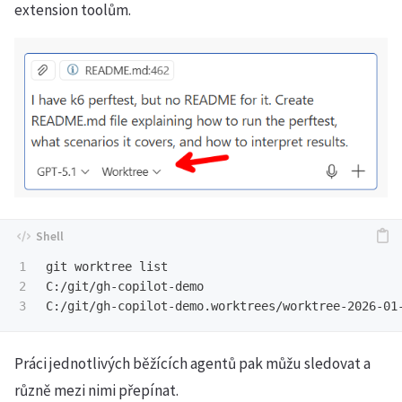
extension toolům.
1

git worktree list

2

C:/git/gh-copilot-demo                           
C:/git/gh-copilot-demo.worktrees/worktree-2026-01
Práci jednotlivých běžících agentů pak můžu sledovat a
různě mezi nimi přepínat.