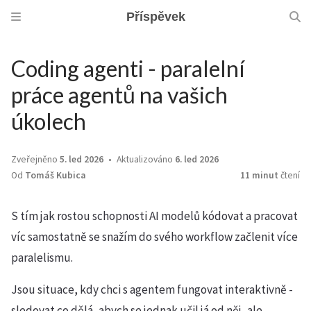
Příspěvek
Coding agenti - paralelní
práce agentů na vašich
úkolech
Zveřejněno
5. led 2026
Aktualizováno
6. led 2026
Od
Tomáš Kubica
11 minut
čtení
S tím jak rostou schopnosti AI modelů kódovat a pracovat
víc samostatně se snažím do svého workflow začlenit více
paralelismu.
Jsou situace, kdy chci s agentem fungovat interaktivně -
sledovat co dělá, abych se jednak učil já od něj, ale