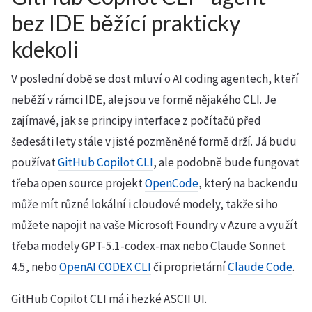
bez IDE běžící prakticky
kdekoli
V poslední době se dost mluví o AI coding agentech, kteří
neběží v rámci IDE, ale jsou ve formě nějakého CLI. Je
zajímavé, jak se principy interface z počítačů před
šedesáti lety stále v jisté pozměněné formě drží. Já budu
používat
GitHub Copilot CLI
, ale podobně bude fungovat
třeba open source projekt
OpenCode
, který na backendu
může mít různé lokální i cloudové modely, takže si ho
můžete napojit na vaše Microsoft Foundry v Azure a využít
třeba modely GPT-5.1-codex-max nebo Claude Sonnet
4.5, nebo
OpenAI CODEX CLI
či proprietární
Claude Code
.
GitHub Copilot CLI má i hezké ASCII UI.