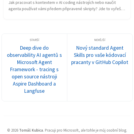
Jak pracovat s kontextem v AI coding nástrojích nebo naučit 
agenta používat vámi předem připravené skripty? Jde to vyřešit 
promptováním v AGENTS.md, ale to není standardizovaný postup 
a ne vždy se ...
Deep dive do
Nový standard Agent
observability AI agentů s
Skills pro vaše kódovací
Microsoft Agent
pracanty v GitHub Copilot
Framework - tracing s
open source nástroji
Aspire Dashboard a
Langfuse
©
2026
Tomáš Kubica
.
Pracuji pro Microsoft, ale tohle je můj osobní blog.