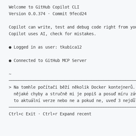
 Welcome to GitHub Copilot CLI

 Version 0.0.374 · Commit 9fecd24

 Copilot can write, test and debug code right from yo
 Copilot uses AI, check for mistakes.

 ● Logged in as user: tkubica12

 ● Connected to GitHub MCP Server

 ~                                                   
 ────────────────────────────────────────────────────
 > Na tomhle počítači běží několik Docker kontejnerů.
   nějaké chyby a stručně mi je popiš a posuď míru zá
   to aktuální verze nebo ne a pokud ne, uveď 3 nejdů
 ────────────────────────────────────────────────────
 Ctrl+c Exit · Ctrl+r Expand recent
