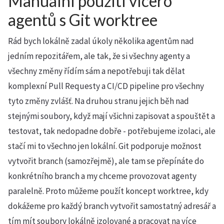
Manuální použití vícero
agentů s Git worktree
Rád bych lokálně zadal úkoly několika agentům nad
jedním repozitářem, ale tak, že si všechny agenty a
všechny změny řídím sám a nepotřebuji tak dělat
komplexní Pull Requesty a CI/CD pipeline pro všechny
tyto změny zvlášť. Na druhou stranu jejich běh nad
stejnými soubory, když mají všichni zapisovat a spouštět a
testovat, tak nedopadne dobře - potřebujeme izolaci, ale
stačí mi to všechno jen lokální. Git podporuje možnost
vytvořit branch (samozřejmě), ale tam se přepínáte do
konkrétního branch a my chceme provozovat agenty
paralelně. Proto můžeme použít koncept worktree, kdy
dokážeme pro každý branch vytvořit samostatný adresář a
tím mít soubory lokálně izolované a pracovat na více