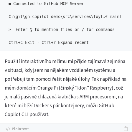
 ● Connected to GitHub MCP Server

 C:\git\gh-copilot-demo\src\services\toy[⎇ main]     
 ────────────────────────────────────────────────────
 >  Enter @ to mention files or / for commands

 ────────────────────────────────────────────────────
Použití interaktivního režimu mi přijde zajímavé zejména
v situaci, kdy jsem na nějakém vzdáleném systému a
potřebuji tam pomoci řešit nějaké úlohy. Tak například na
mém domácím Orange Pi (čínský “klon” Raspberry), což
je malá pasivně chlazená krabička s ARM procesorem, na
které mi běží Docker s pár kontejnery, můžu GitHub
Copilot CLI používat.