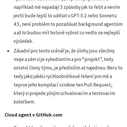
například mě napadají 3 způsoby jak to řešit a nevím
jestli bude lepší to udělat v GPT-5.2 nebo Sonnetu
4.5, není problém to pozadávat background agentům
a až to budou mít hotové vybrat co vedlo na nejlepší
výsledek.
Zásadní pro tento scénář je, že úlohy jsou všechny
moje a sám si je vyhodnotím a pro “projekt”, tedy
ostatní členy týmu, je předložím až najednou. Beru to
tedy jako jakési rychloobrátkové řešení pro mě a
teprve jeho kompilací vznikne ten Pull Request,
který si projede plným schvalovacím a testovacím
kolečkem.
Cloud agent v GitHub.com