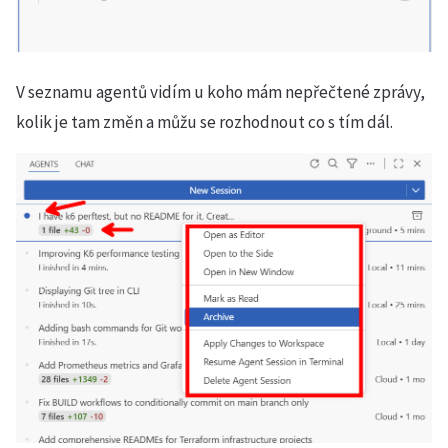
V seznamu agentů vidím u koho mám nepřečtené zprávy,
kolik je tam změn a můžu se rozhodnout co s tím dál.