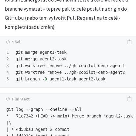
branche vymazat - teprve pak to celé poslat na origin do
GitHubu (nebo tam vytvořit Pull Request na to celé -
kompletní sadu změn).
1

git merge agent1-task

2

git merge agent2-task

3

git worktree remove ../gh-copilot-demo-agent1

4

git worktree remove ../gh-copilot-demo-agent2

git branch 
-D
git log --graph --oneline --all

*   71e7342 (HEAD -> main) Merge branch 'agent2-task'

|\

| * 4d53ba3 Agent 2 commit
