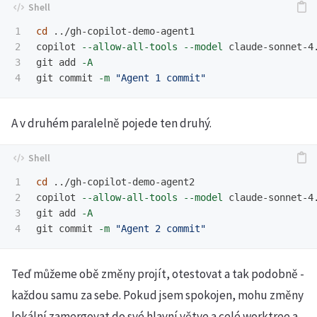
1

cd
 ../gh-copilot-demo-agent1

2

copilot 
--allow-all-tools
--model
 claude-sonnet-4
3

git add 
-A
git commit 
-m
"Agent 1 commit"
A v druhém paralelně pojede ten druhý.
1

cd
 ../gh-copilot-demo-agent2

2

copilot 
--allow-all-tools
--model
 claude-sonnet-4
3

git add 
-A
git commit 
-m
"Agent 2 commit"
Teď můžeme obě změny projít, otestovat a tak podobně -
každou samu za sebe. Pokud jsem spokojen, mohu změny
lokální zamergovat do své hlavní větve a celé worktree a