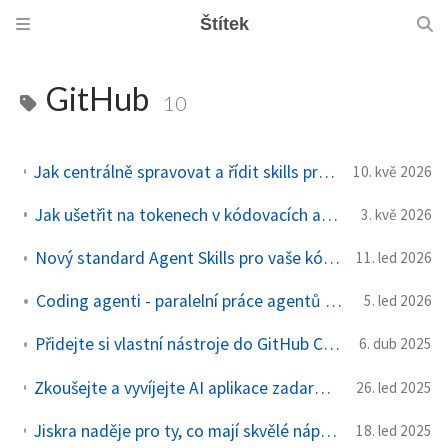
Štítek
GitHub
10
Jak centrálně spravovat a řídit skills pro agenty a zejména jejich samostatné zlepšování
10. kvě 2026
Jak ušetřit na tokenech v kódovacích agentech typu GitHub Copilot
3. kvě 2026
Nový standard Agent Skills pro vaše kódovací pracanty v GitHub Copilot
11. led 2026
Coding agenti - paralelní práce agentů na vašich úkolech
5. led 2026
Přidejte si vlastní nástroje do GitHub Copilot s napojením na MCP server
6. dub 2025
Zkoušejte a vyvíjejte AI aplikace zadarmo s GitHub Models - OpenAI, Llama, Mistral i Phi
26. led 2025
Jiskra naděje pro ty, co mají skvělé nápady na aplikace, ale neumí ani trochu programovat - GitHub Spark
18. led 2025