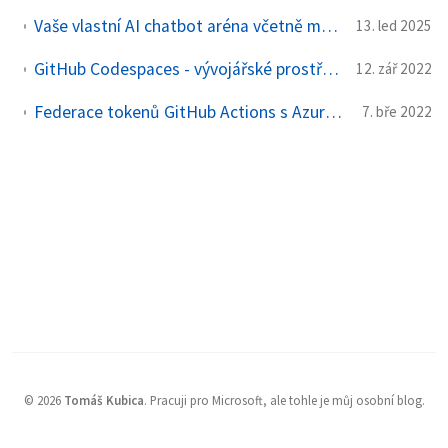
Vaše vlastní AI chatbot aréna včetně monitoringu s OpenTelemetry, AI Foundry, Gradio a Azure Container Apps nahozená přes Terraform
13. led 2025
GitHub Codespaces - vývojářské prostředí od stroje po knihovny a kompilátor, které naběhne za 15 vteřin
12. zář 2022
Federace tokenů GitHub Actions s Azure Active Directory pro přístup z vaší CI/CD do Azure bez hesel
7. bře 2022
©
2026
Tomáš Kubica
.
Pracuji pro Microsoft, ale tohle je můj osobní blog.