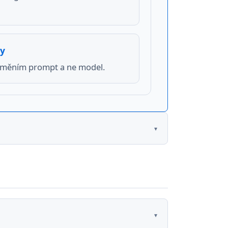
ny
 měním prompt a ne model.
▾
ivním a neutrálním sentimentem bývá
CY
CENA
ČAS
VZORKŮ/S
▾
BĚHU