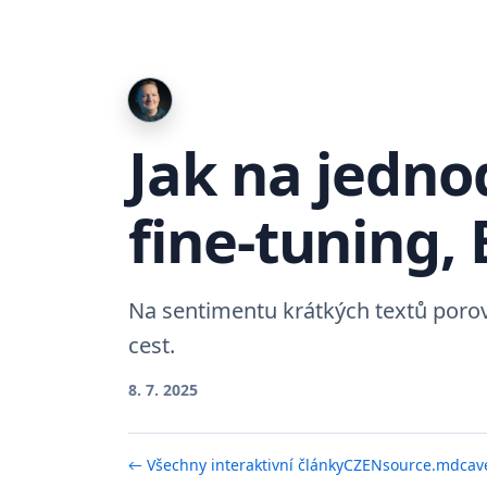
Jak na jedno
fine-tuning
Na sentimentu krátkých textů porovn
cest.
8. 7. 2025
← Všechny interaktivní články
CZ
EN
source.md
ca