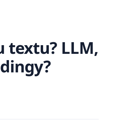
u textu? LLM,
ddingy?