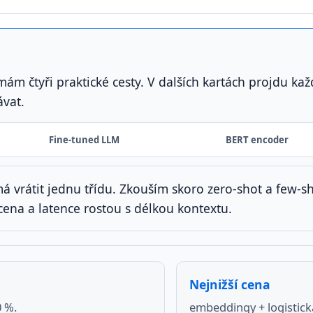
mám čtyři praktické cesty. V dalších kartách projdu ka
vat.
Fine-tuned LLM
BERT encoder
á vrátit jednu třídu. Zkouším skoro zero-shot a few-s
cena a latence rostou s délkou kontextu.
Nejnižší cena
0 %.
embeddingy + logistick