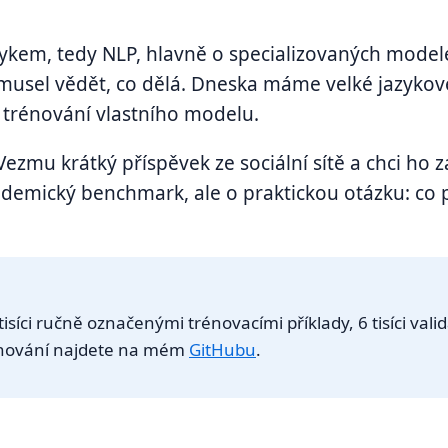
jazykem, tedy NLP, hlavně o specializovaných mode
 musel vědět, co dělá. Dneska máme velké jazyko
z trénování vlastního modelu.
zmu krátký příspěvek ze sociální sítě a chci ho za
ademický benchmark, ale o praktickou otázku: co po
síci ručně označenými trénovacími příklady, 6 tisíci valid
rénování najdete na mém
GitHubu
.