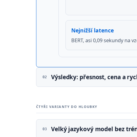
Nejnižší latence
BERT, asi 0,09 sekundy na vz
Výsledky: přesnost, cena a ryc
02
Přesnost nevypadá na první po
neostrá. Některé příspěvky pros
ČTYŘI VARIANTY DO HLOUBKY
Kvalita klasifikace
SKUPINA
Velký jazykový model bez tré
03