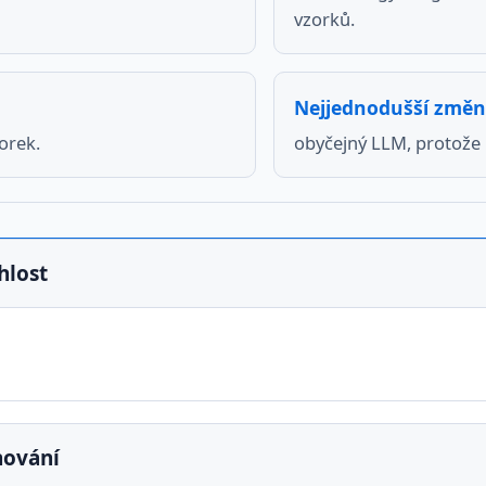
vzorků.
Nejjednodušší změ
orek.
obyčejný LLM, protože
hlost
hled ohromně. Je to ale i tím, že hranice mezi pozit
tě člověk označí jinak než jiný člověk.
EXPERIMENT
MODEL /
STRATEGIE
ACCURA
nování
PŘÍSTUP