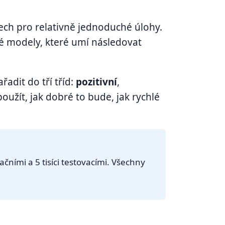
lech pro relativně jednoduché úlohy.
vé modely, které umí následovat
řadit do tří tříd:
pozitivní
,
užít, jak dobré to bude, jak rychlé
ačními a 5 tisíci testovacími. Všechny