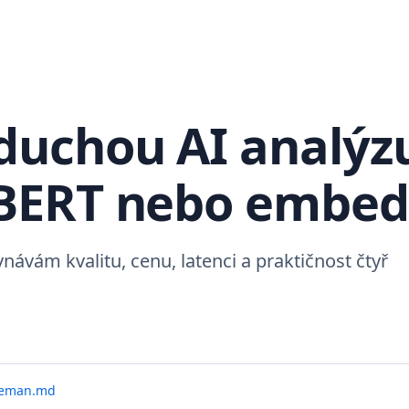
duchou AI analýz
, BERT nebo embe
ávám kvalitu, cenu, latenci a praktičnost čtyř
veman.md