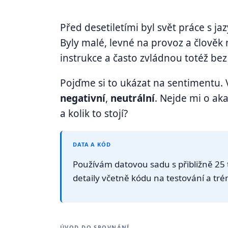
Před desetiletími byl svět práce s 
Byly malé, levné na provoz a člověk
instrukce a často zvládnou totéž be
Pojďme si to ukázat na sentimentu. Ve
negativní
,
neutrální
. Nejde mi o ak
a kolik to stojí?
DATA A KÓD
Používám datovou sadu s přibližně 25 ti
detaily včetně kódu na testování a t
ÚVOD DO SROVNÁNÍ