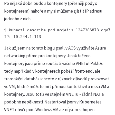
Po nějaké době budou kontejnery (přesněji pody s
kontejnerem) nahoře a my si můžeme zjistit IP adresu
jednoho z nich.
$ kubectl describe pod mojeiis-1247386878-dqv7b 
IP: 10.244.1.113
Jak už jsem na tomto blogu psal, v ACS využíváte Azure
networking přímo pro kontejnery. Jinak řečeno
kontejnery jsou přímo součástí vašeho VNETu! Pakliže
tedy například v kontejnerech poběží front-end, ale
transakční databázi chcete z různých důvodů provozovat
ve VM, klidně můžete mít přímou kontektivitu mezi VM a
kontejnery. Jsou totiž ve stejném VNETu - žádná NAT a
podobné nepěknosti. Nastartoval jsem v Kubernetes
VNET obyčejnou Windows VM a z ní jsem schopen