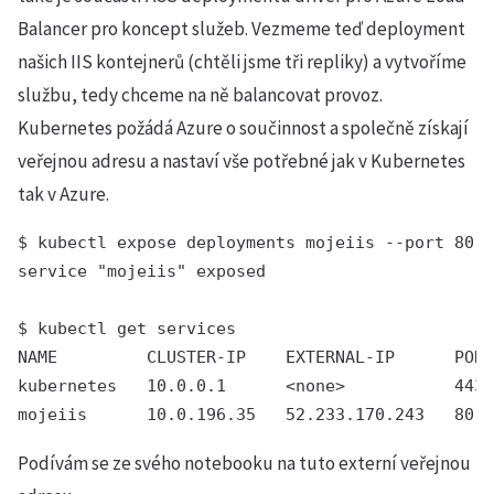
Balancer pro koncept služeb. Vezmeme teď deployment
našich IIS kontejnerů (chtěli jsme tři repliky) a vytvoříme
službu, tedy chceme na ně balancovat provoz.
Kubernetes požádá Azure o součinnost a společně získají
veřejnou adresu a nastaví vše potřebné jak v Kubernetes
tak v Azure.
$ kubectl expose deployments mojeiis --port 80 -
service "mojeiis" exposed

$ kubectl get services

NAME         CLUSTER-IP    EXTERNAL-IP      PORT
kubernetes   10.0.0.1      <none>           443/
Podívám se ze svého notebooku na tuto externí veřejnou