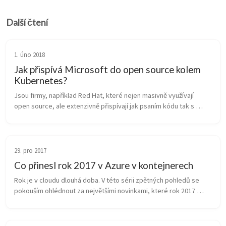
Další čtení
1. úno 2018
Jak přispívá Microsoft do open source kolem
Kubernetes?
Jsou firmy, například Red Hat, které nejen masivně využívají 
open source, ale extenzivně přispívají jak psaním kódu tak s 
vedením projektů. Jsou jiné, které open source především 
využívají, ale kon...
29. pro 2017
Co přinesl rok 2017 v Azure v kontejnerech
Rok je v cloudu dlouhá doba. V této sérii zpětných pohledů se 
pokouším ohlédnout za největšími novinkami, které rok 2017 
přinesl. Co se stalo v mé snad nejoblíbenější oblasti: ve světě 
kontejnerů?&...