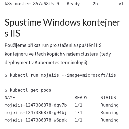
Spustíme Windows kontejner
s IIS
Použijeme příkaz run pro stažení a spuštění IIS
kontejneru ve třech kopiích v našem clusteru (tedy
deployment v Kubernetes terminologii).
$ kubectl run mojeiis --image=microsoft/iis

$ kubectl get pods

NAME                       READY     STATUS    R
mojeiis-1247386878-dqv7b   1/1       Running   0
mojeiis-1247386878-g94bj   1/1       Running   0
mojeiis-1247386878-w6ppk   1/1       Running   0