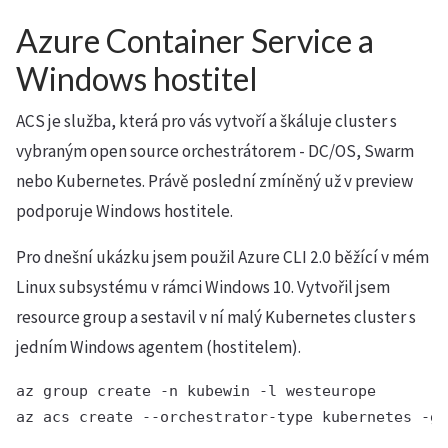
Azure Container Service a
Windows hostitel
ACS je služba, která pro vás vytvoří a škáluje cluster s
vybraným open source orchestrátorem - DC/OS, Swarm
nebo Kubernetes. Právě poslední zmíněný už v preview
podporuje Windows hostitele.
Pro dnešní ukázku jsem použil Azure CLI 2.0 běžící v mém
Linux subsystému v rámci Windows 10. Vytvořil jsem
resource group a sestavil v ní malý Kubernetes cluster s
jedním Windows agentem (hostitelem).
az group create -n kubewin -l westeurope
