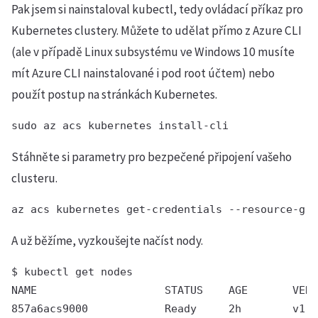
Pak jsem si nainstaloval kubectl, tedy ovládací příkaz pro
Kubernetes clustery. Můžete to udělat přímo z Azure CLI
(ale v případě Linux subsystému ve Windows 10 musíte
mít Azure CLI nainstalované i pod root účtem) nebo
použít postup na stránkách Kubernetes.
sudo az acs kubernetes install-cli
Stáhněte si parametry pro bezpečené připojení vašeho
clusteru.
A už běžíme, vyzkoušejte načíst nody.
$ kubectl get nodes

NAME                    STATUS    AGE       VERS
857a6acs9000            Ready     2h        v1.5