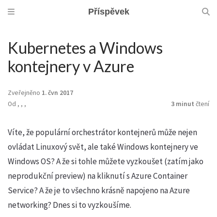
Příspěvek
Kubernetes a Windows
kontejnery v Azure
Zveřejněno
1. čvn 2017
Od
,
,
,
3 minut
čtení
Víte, že populární orchestrátor kontejnerů může nejen
ovládat Linuxový svět, ale také Windows kontejnery ve
Windows OS? A že si tohle můžete vyzkoušet (zatím jako
neprodukční preview) na kliknutí s Azure Container
Service? A že je to všechno krásně napojeno na Azure
networking? Dnes si to vyzkoušíme.