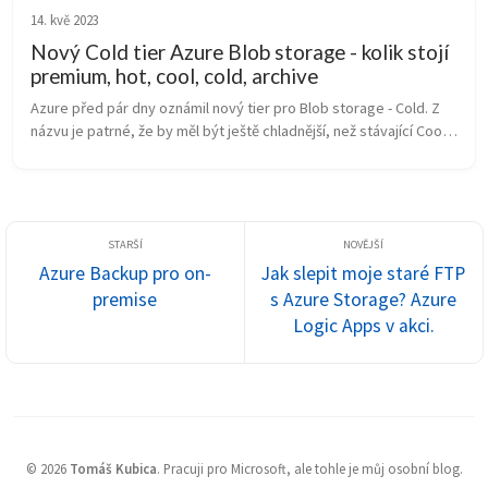
14. kvě 2023
Nový Cold tier Azure Blob storage - kolik stojí
premium, hot, cool, cold, archive
Azure před pár dny oznámil nový tier pro Blob storage - Cold. Z 
názvu je patrné, že by měl být ještě chladnější, než stávající Cool, 
ale stále to nebýt Archive. Co to znamená? Cena za uložená data 
...
Azure Backup pro on-
Jak slepit moje staré FTP
premise
s Azure Storage? Azure
Logic Apps v akci.
©
2026
Tomáš Kubica
.
Pracuji pro Microsoft, ale tohle je můj osobní blog.