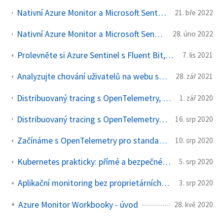
Nativní Azure Monitor a Microsoft Sentinel nově umí levnější logy a zabudovanou levnější archivaci - praxe (část 2)
21. bře 2022
Nativní Azure Monitor a Microsoft Sentinel nově umí levnější logy a zabudovanou levnější archivaci - analýza nákladů (část 1)
28. úno 2022
Prolevněte si Azure Sentinel s Fluent Bit, Blobem a Azure Data Explorer
7. lis 2021
Analyzujte chování uživatelů na webu s Microsoft Clarity - navždy zdarma
28. zář 2021
Distribuovaný tracing s OpenTelemetry, Python a Azure Monitor (2): další instrumentace, vizualizace a pokročilé query
1. zář 2020
Distribuovaný tracing s OpenTelemetry, Python a Azure Monitor (1): z ničeho až po monitoring mikroslužeb v Kubernetes
16. srp 2020
Začínáme s OpenTelemetry pro standardizovaný aplikační monitoring
10. srp 2020
Kubernetes prakticky: přímé a bezpečné ovládání z Azure portálu v reálném čase
5. srp 2020
Aplikační monitoring bez proprietárních SDK v aplikaci
3. srp 2020
Azure Monitor Workbooky - úvod
28. kvě 2020