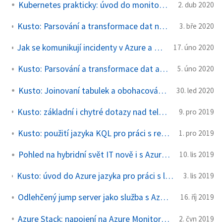
Kubernetes prakticky: úvod do monitoringu
2. dub 2020
Kusto: Parsování a transformace dat na Azure Monitor agentovi
3. bře 2020
Jak se komunikují incidenty v Azure a kde najdu bližší informace
17. úno 2020
Kusto: Parsování a transformace dat až v okamžiku query
5. úno 2020
Kusto: Joinovaní tabulek a obohacování dat
30. led 2020
Kusto: základní i chytré dotazy nad telemetrií včetně předvídání budoucnosti
9. pro 2019
Kusto: použití jazyka KQL pro práci s resources v Azure
1. pro 2019
Pohled na hybridní svět IT nově i s Azure Arc
10. lis 2019
Kusto: úvod do Azure jazyka pro práci s logy, telemetrií nebo IoT nejen v rámci Azure Monitor
3. lis 2019
Odlehčený jump server jako služba s Azure Bastion
16. říj 2019
Azure Stack: napojení na Azure Monitor pro hybridní správu
2. čvn 2019