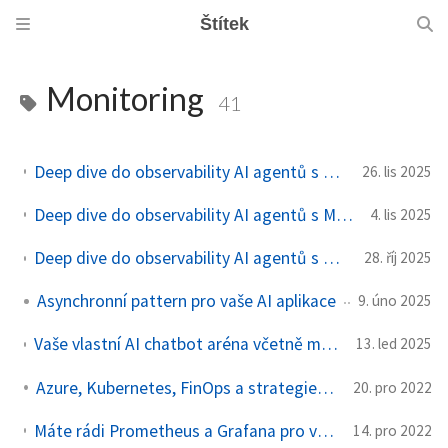
Štítek
Monitoring
41
Deep dive do observability AI agentů s Microsoft Agent Framework - tracing s open source nástroji Aspire Dashboard a Langfuse
26. lis 2025
Deep dive do observability AI agentů s Microsoft Agent Framework - metriky a logy, konverze na managed Prometheus a Grafana v Azure
4. lis 2025
Deep dive do observability AI agentů s Microsoft Agent Framework - OpenTelemetry semantic conventions a použití OTEL kolektoru
28. říj 2025
Asynchronní pattern pro vaše AI aplikace
9. úno 2025
Vaše vlastní AI chatbot aréna včetně monitoringu s OpenTelemetry, AI Foundry, Gradio a Azure Container Apps nahozená přes Terraform
13. led 2025
Azure, Kubernetes, FinOps a strategie účtování nákladů
20. pro 2022
Máte rádi Prometheus a Grafana pro váš Kubernetes? Jak na to všechno v plně managed formě v Azure?
14. pro 2022