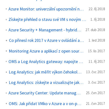
Azure Monitor: univerzální upozornění na anomálie s novými alerty
22. říj 2018
Získejte přehled o stavu své VM s novým VM Insights v Azure Monitor
1. říj 2018
Azure Security + Management - hybridní monitoring infra, aplikací i bezpečnosti
27. dub 2018
Co přinesl rok 2017 v Azure v ovládání a správě
1. led 2018
Monitoring Azure a aplikací z open source Grafana
15. lis 2017
OMS a Log Analytics gateway: napojte VM bezpečně i bez přímého Internetu
11. říj 2017
Log Analytics: jak měřit výkon čehokoli v Linuxu
13. čvc 2017
Log Analytics: získejte a vizualizujte jakékoli logy
3. čvc 2017
Azure Security Center: Update management aneb patchujte Windows i Linux
25. čvn 2017
OMS: Jak přidat VMko v Azure a v on-premises
21. čvn 2017