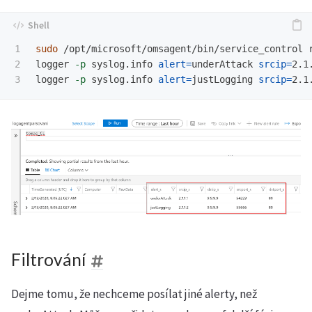
1

sudo
 /opt/microsoft/omsagent/bin/service_control r
2

logger 
-p
 syslog.info 
alert
=
underAttack 
srcip
=
2.1
logger 
-p
 syslog.info 
alert
=
justLogging 
srcip
=
2.1
Filtrování
Dejme tomu, že nechceme posílat jiné alerty, než