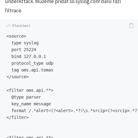
underAttack. Můžeme přidat so syslog.conf další fázi
filtrace.
<source>

  type syslog

  port 25224

  bind 127.0.0.1

  protocol_type udp

  tag oms.api.tomas

</source>

<filter oms.api.**>

  @type parser

  key_name message

  format /.*alert=(?<alert>.*?)\s.*srcip=(?<srcip>.*?
</filter>

<filter oms.api.**>
