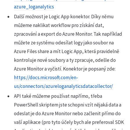
azure_loganalytics
Další možnost je Logic App konektor. Díky němu
můžeme naklikat workflow pro získání dat,
zpracování a export do Azure Monitor. Tak například
můžete ze systému odesílat logy jako soubor na
Azure Files share a mít Logic App, která pravidelně
kontroluje nové soubory a ty zpracuje, odešle do
Azure Monitor a vyčistí. Konektor je popsaný zde:
https://docs.microsoft.com/en-
us/connectors/azureloganalyticsdatacollector/
API také můžeme používat napřímo, třeba
PowerShell skriptem jste schopni vzít nějaká data a
odeslat je do Azure Monitor nebo začlenit přímo do
vaší aplikace (pro tyto účely bych ale preferoval SDK