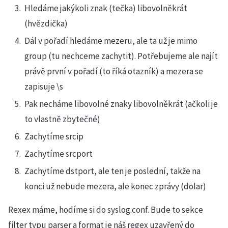
Hledáme jakýkoli znak (tečka) libovolněkrát
(hvězdička)
Dál v pořadí hledáme mezeru, ale ta už je mimo
group (tu nechceme zachytit). Potřebujeme ale najít
právě první v pořadí (to říká otazník) a mezera se
zapisuje \s
Pak necháme libovolné znaky libovolněkrát (ačkoli je
to vlastně zbytečné)
Zachytíme srcip
Zachytíme srcport
Zachytíme dstport, ale ten je poslední, takže na
konci už nebude mezera, ale konec zprávy (dolar)
Rexex máme, hodíme si do syslog.conf. Bude to sekce
filter typu parser a format je náš regex uzavřený do