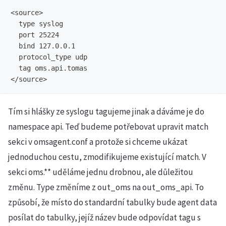
<source>

  type syslog

  port 25224

  bind 127.0.0.1

  protocol_type udp

  tag oms.api.tomas

Tím si hlášky ze syslogu tagujeme jinak a dáváme je do
namespace api. Teď budeme potřebovat upravit match
sekci v omsagent.conf a protože si chceme ukázat
jednoduchou cestu, zmodifikujeme existující match. V
sekci oms.** uděláme jednu drobnou, ale důležitou
změnu. Type změníme z out_oms na out_oms_api. To
způsobí, že místo do standardní tabulky bude agent data
posílat do tabulky, jejíž název bude odpovídat tagu s