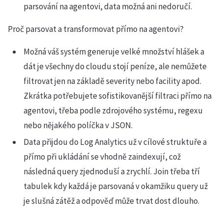
parsování na agentovi, data možná ani nedoručí.
Proč parsovat a transformovat přímo na agentovi?
Možná váš systém generuje velké množství hlášek a
dát je všechny do cloudu stojí peníze, ale nemůžete
filtrovat jen na základě severity nebo facility apod.
Zkrátka potřebujete sofistikovanější filtraci přímo na
agentovi, třeba podle zdrojového systému, regexu
nebo nějakého políčka v JSON.
Data přijdou do Log Analytics už v cílové struktuře a
přímo při ukládání se vhodně zaindexují, což
následná query zjednoduší a zrychlí. Join třeba tří
tabulek kdy každá je parsovaná v okamžiku query už
je slušná zátěž a odpověď může trvat dost dlouho.