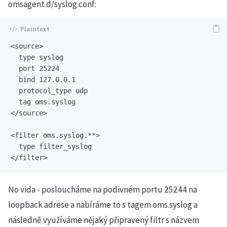
omsagent.d/syslog.conf:
<source>

  type syslog

  port 25224

  bind 127.0.0.1

  protocol_type udp

  tag oms.syslog

</source>

<filter oms.syslog.**>

  type filter_syslog

No vida - posloucháme na podivném portu 25244 na
loopback adrese a nabíráme to s tagem oms.syslog a
následně využíváme nějaký připravený filtr s názvem