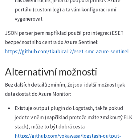
nastavení ručně, je na to podpora přímo v Azure
portálu (custom log) a ta vám konfiguraci umí
vygenerovat.
JSON parser jsem například použil pro integraci ESET
bezpečnostního centra do Azure Sentinel:
https://github.com/tkubica12/eset-smc-azure-sentinel
Alternativní možnosti
Bez dalších detailů zmíním, že jsou i další možnosti jak
data dostat do Azure Monitor:
Existuje output plugin do Logstash, takže pokud
jedete v něm (například protože máte zmáknutý ELK
stack), může to být dobrá cesta
https://github.com/yokawasa/logstash-output-