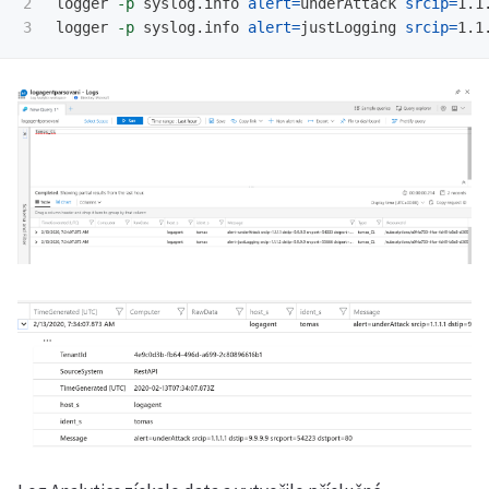
2

logger 
-p
 syslog.info 
alert
=
underAttack 
srcip
=
1.1
logger 
-p
 syslog.info 
alert
=
justLogging 
srcip
=
1.1