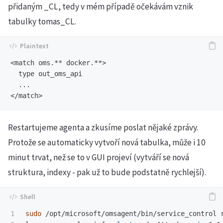
přidaným _CL, tedy v mém případě očekávám vznik
tabulky tomas_CL.
<match oms.** docker.**>

  type out_oms_api

  ...

Restartujeme agenta a zkusíme poslat nějaké zprávy.
Protože se automaticky vytvoří nová tabulka, může i 10
minut trvat, než se to v GUI projeví (vytváří se nová
struktura, indexy - pak už to bude podstatně rychlejší).
1

sudo
 /opt/microsoft/omsagent/bin/service_control r