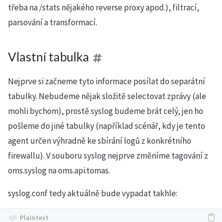
třeba na /stats nějakého reverse proxy apod.), filtrací,
parsování a transformací.
Vlastní tabulka
Nejprve si začneme tyto informace posílat do separátní
tabulky. Nebudeme nějak složitě selectovat zprávy (ale
mohli bychom), prostě syslog budeme brát celý, jen ho
pošleme do jiné tabulky (například scénář, kdy je tento
agent určen výhradně ke sbírání logů z konkrétního
firewallu). V souboru syslog nejprve změníme tagování z
oms.syslog na oms.api.tomas.
syslog.conf tedy aktuálně bude vypadat takhle: