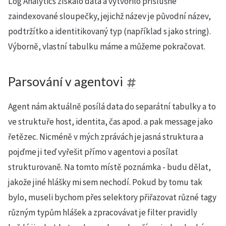
Log Analytics získalo data a vytvořilo příslušné
zaindexované sloupečky, jejichž název je původní název,
podtržítko a identitikovaný typ (například s jako string).
Výborně, vlastní tabulku máme a můžeme pokračovat.
Parsování v agentovi
Agent nám aktuálně posílá data do separátní tabulky a to
ve struktuře host, identita, čas apod. a pak message jako
řetězec. Nicméně v mých zprávách je jasná struktura a
pojďme ji teď vyřešit přímo v agentovi a posílat
strukturovaně. Na tomto místě poznámka - budu dělat,
jakože jiné hlášky mi sem nechodí. Pokud by tomu tak
bylo, museli bychom přes selektory přiřazovat různé tagy
různým typům hlášek a zpracovávat je filter pravidly