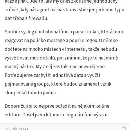
každé jinak. Jde to, ale my dnes zkoušíme jednoduchý
scénář, kdy náš agent má na starost sběr jen jednoho typu
dat třeba z firewallu.
Soubor syslog.conf obohatíme o parse funkci, která bude
reagovat na políčko message a použije regex. O něm se
dočtete na mnoho místech v Internetu, takže nebudu
vysvětlovat moc detailů, jen zmíním, že je to nesmírně
mocný nástroj. My z něj zas tak moc nevyužijeme.
Potřebujeme zachytit jednotlivá data a využít
pojmenované groups, které budou znamenat vznik
sloupečků tohoto jména.
Doporučuji si to nejprve odladit na nějakém online
editoru. Došel jsem k tomuto regulárnímu výrazu: