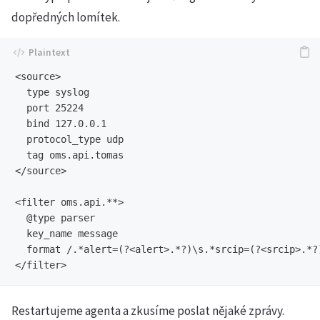
dopředných lomítek.
<source>

  type syslog

  port 25224

  bind 127.0.0.1

  protocol_type udp

  tag oms.api.tomas

</source>

<filter oms.api.**>

  @type parser

  key_name message

  format /.*alert=(?<alert>.*?)\s.*srcip=(?<srcip>.*?
Restartujeme agenta a zkusíme poslat nějaké zprávy.