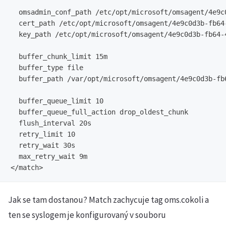
  omsadmin_conf_path /etc/opt/microsoft/omsagent/4e9c
  cert_path /etc/opt/microsoft/omsagent/4e9c0d3b-fb64
  key_path /etc/opt/microsoft/omsagent/4e9c0d3b-fb64-
  buffer_chunk_limit 15m

  buffer_type file

  buffer_path /var/opt/microsoft/omsagent/4e9c0d3b-fb
  buffer_queue_limit 10

  buffer_queue_full_action drop_oldest_chunk

  flush_interval 20s

  retry_limit 10

  retry_wait 30s

  max_retry_wait 9m

Jak se tam dostanou? Match zachycuje tag oms.cokoli a
ten se syslogem je konfigurovaný v souboru