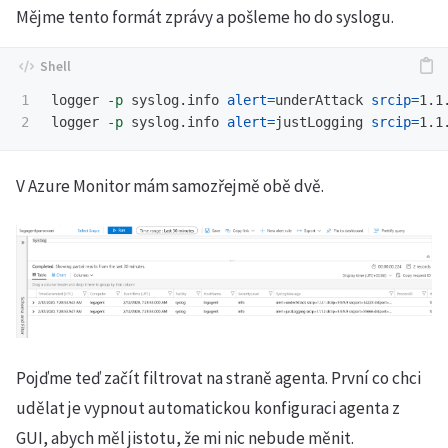
Mějme tento formát zprávy a pošleme ho do syslogu.
1

logger 
-p
 syslog.info 
alert
=
underAttack 
srcip
=
1.1
logger 
-p
 syslog.info 
alert
=
justLogging 
srcip
=
1.1
V Azure Monitor mám samozřejmě obě dvě.
Pojďme teď začít filtrovat na straně agenta. První co chci
udělat je vypnout automatickou konfiguraci agenta z
GUI, abych měl jistotu, že mi nic nebude měnit.