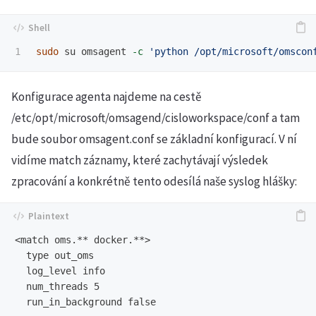
sudo 
su omsagent 
-c
'python /opt/microsoft/omscon
Konfigurace agenta najdeme na cestě
/etc/opt/microsoft/omsagend/cisloworkspace/conf a tam
bude soubor omsagent.conf se základní konfigurací. V ní
vidíme match záznamy, které zachytávají výsledek
zpracování a konkrétně tento odesílá naše syslog hlášky:
<match oms.** docker.**>

  type out_oms

  log_level info

  num_threads 5

  run_in_background false
