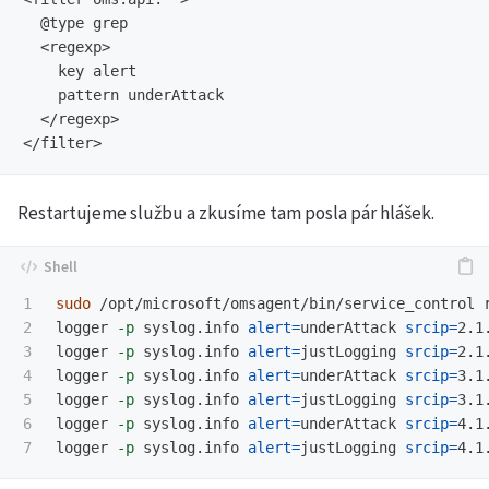
  @type grep

  <regexp>

    key alert

    pattern underAttack

  </regexp>

Restartujeme službu a zkusíme tam posla pár hlášek.
1

sudo
 /opt/microsoft/omsagent/bin/service_control r
2

logger 
-p
 syslog.info 
alert
=
underAttack 
srcip
=
2.1
3

logger 
-p
 syslog.info 
alert
=
justLogging 
srcip
=
2.1
4

logger 
-p
 syslog.info 
alert
=
underAttack 
srcip
=
3.1
5

logger 
-p
 syslog.info 
alert
=
justLogging 
srcip
=
3.1
6

logger 
-p
 syslog.info 
alert
=
underAttack 
srcip
=
4.1
logger 
-p
 syslog.info 
alert
=
justLogging 
srcip
=
4.1