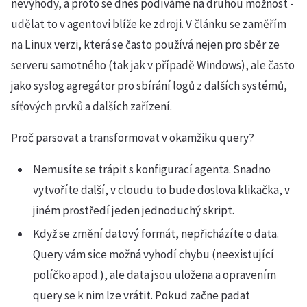
nevýhody, a proto se dnes podíváme na druhou možnost -
udělat to v agentovi blíže ke zdroji. V článku se zaměřím
na Linux verzi, která se často používá nejen pro sběr ze
serveru samotného (tak jak v případě Windows), ale často
jako syslog agregátor pro sbírání logů z dalších systémů,
síťových prvků a dalších zařízení.
Proč parsovat a transformovat v okamžiku query?
Nemusíte se trápit s konfigurací agenta. Snadno
vytvoříte další, v cloudu to bude doslova klikačka, v
jiném prostředí jeden jednoduchý skript.
Když se změní datový formát, nepřicházíte o data.
Query vám sice možná vyhodí chybu (neexistující
políčko apod.), ale data jsou uložena a opravením
query se k nim lze vrátit. Pokud začne padat