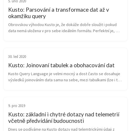
5. úno 2020
Kusto: Parsování a transformace dat až v
okamžiku query
Obrovskou výhodou Kusto je, že dokáže dobře sloužit i pokud 
data nemá uložena v pro sebe ideálním formátu. Perfektní je, 
když dostává krásně strukturované logy, které si rovnou na 
vstupu parsuje a ...
30. led 2020
Kusto: Joinovaní tabulek a obohacování dat
Kusto Query Language je velmi mocný a dost často se dosahuje 
výsledků joinováním data sama na sebe, mezi tabulkami (lze i to i 
mezi workspace) apod. Podívejme se dnes jak na to.  Joinování 
dat z rů...
9. pro 2019
Kusto: základní i chytré dotazy nad telemetrií
včetně předvídání budoucnosti
Dnes se podíváme na Kusto dotazy nad telemtrickými údaji z 