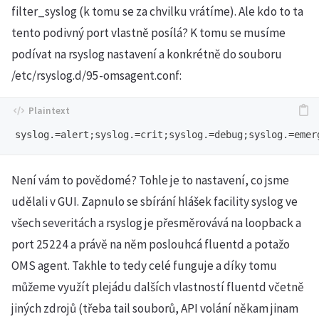
filter_syslog (k tomu se za chvilku vrátíme). Ale kdo to ta
tento podivný port vlastně posílá? K tomu se musíme
podívat na rsyslog nastavení a konkrétně do souboru
/etc/rsyslog.d/95-omsagent.conf:
Není vám to povědomé? Tohle je to nastavení, co jsme
udělali v GUI. Zapnulo se sbírání hlášek facility syslog ve
všech severitách a rsyslog je přesměrovává na loopback a
port 25224 a právě na něm poslouhcá fluentd a potažo
OMS agent. Takhle to tedy celé funguje a díky tomu
můžeme využít plejádu dalších vlastností fluentd včetně
jiných zdrojů (třeba tail souborů, API volání někam jinam