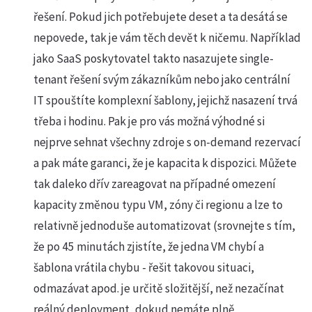
řešení. Pokud jich potřebujete deset a ta desátá se
nepovede, tak je vám těch devět k ničemu. Například
jako SaaS poskytovatel takto nasazujete single-
tenant řešení svým zákazníkům nebo jako centrální
IT spouštíte komplexní šablony, jejichž nasazení trvá
třeba i hodinu. Pak je pro vás možná výhodné si
nejprve sehnat všechny zdroje s on-demand rezervací
a pak máte garanci, že je kapacita k dispozici. Můžete
tak daleko dřív zareagovat na případné omezení
kapacity změnou typu VM, zóny či regionu a lze to
relativně jednoduše automatizovat (srovnejte s tím,
že po 45 minutách zjistíte, že jedna VM chybí a
šablona vrátila chybu - řešit takovou situaci,
odmazávat apod. je určitě složitější, než nezačínat
reálný deployment, dokud nemáte plně