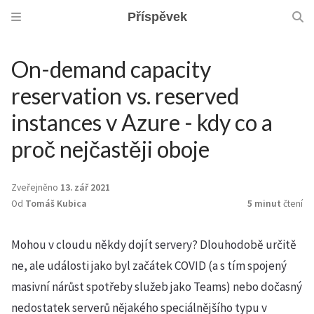
Příspěvek
On-demand capacity
reservation vs. reserved
instances v Azure - kdy co a
proč nejčastěji oboje
Zveřejněno
13. zář 2021
Od
Tomáš Kubica
5 minut
čtení
Mohou v cloudu někdy dojít servery? Dlouhodobě určitě
ne, ale události jako byl začátek COVID (a s tím spojený
masivní nárůst spotřeby služeb jako Teams) nebo dočasný
nedostatek serverů nějakého speciálnějšího typu v