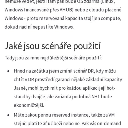
nemůže vědět, jestli tam pak bude OS zdarma (Linux,
Windows financované přes AHUB) nebo z cloudu placené
Windows - proto rezervovaná kapacita stojí jen compute,
dokud nad ní nepustíte Windows.
Jaké jsou scénáře použití
Tady jsou za mne nejdůležitější scénáře použití:
Hned na začátku jsem zmínil scénář DR, kdy můžu
chtít v DR prostředí garanci nějaké základní kapacity.
Jasně, mohl bych mít pro každou aplikaci její hot-
standby dvojče, ale varianta podobná N+1 bude
ekonomičtější.
Máte zakoupenou reserved instance, takže za VM
stejně platíte ať už běží nebo ne. Pak vás on-demand