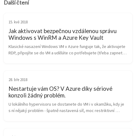
Další čtení
15. kvě 2018
Jak aktivovat bezpečnou vzdálenou správu
Windows s WinRM a Azure Key Vault
Klasické nasazení Windows VM v Azure funguje tak, že aktivujete 
RDP, připojíte se do VM a uděláte co potřebujete (třeba zapnete 
WinRM, začleníte server do domény apod.). Půlroční releasy 
Windows 20...
28. bře 2018
Nestartuje vám OS? V Azure díky sériové
konzoli žádný problém.
U lokálního hypervisoru se dostanete do VM i v okamžiku, kdy je 
s ní nějaký problém - špatně nastavená síť, moc restriktivní 
firewall, poškozené nastavení mountování disků apod. Ale ve 
veřejném clo...