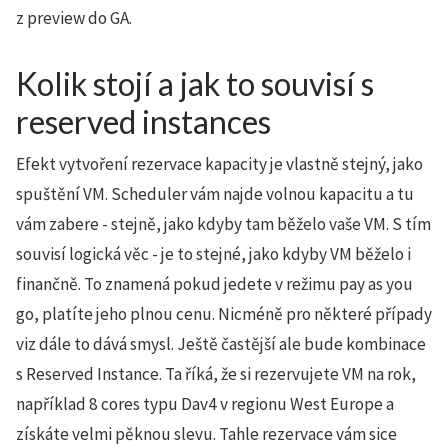
z preview do GA.
Kolik stojí a jak to souvisí s
reserved instances
Efekt vytvoření rezervace kapacity je vlastně stejný, jako
spuštění VM. Scheduler vám najde volnou kapacitu a tu
vám zabere - stejně, jako kdyby tam běželo vaše VM. S tím
souvisí logická věc - je to stejné, jako kdyby VM běželo i
finančně. To znamená pokud jedete v režimu pay as you
go, platíte jeho plnou cenu. Nicméně pro některé případy
viz dále to dává smysl. Ještě častější ale bude kombinace
s Reserved Instance. Ta říká, že si rezervujete VM na rok,
například 8 cores typu Dav4 v regionu West Europe a
získáte velmi pěknou slevu. Tahle rezervace vám sice