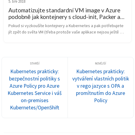
5. bře 2018
Automatizujte standardní VM image v Azure
podobně jak kontejnery s cloud-init, Packer a
Key Vault
Pokud si vyzkoušíte kontejnery a Kubernetes a pak potřebujete 
jít zpět do světa VM (třeba protože vaše aplikace nejsou ještě 
připravené), bude vám řada věcí chybět. Některé koncepty ale 
fungují s v...
Kubernetes prakticky:
Kubernetes prakticky:
bezpečnostní politiky s
vytváření vlastních politik
Azure Policy pro Azure
v rego jazyce s OPA a
Kubernetes Service i váš
promítnutím do Azure
on-premises
Policy
Kubernetes/OpenShift