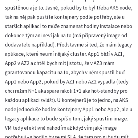
spuštěnou a je to. Jasně, pokud by to byl třeba AKS node,
tak na něj pak pustíte kontejnery podle potřeby, ale u
starších aplikací to může znamenat hodiny instalace nebo
dokonce tým ani neví jak na to (má připravený image od
dodavatele například). Představme si teď, že mám legacy
aplikace, které neumí nějaký cluster. App1 běží v AZ1,
App2 v AZ2 a chtěl bych mít jistotu, že v AZ3 mám
garantovanou kapacitu na to, abych v něm spustil buď
App1 nebo App2, pokud by AZ1 nebo AZ2 vypadla (tedy
chci režim N+1 aka spare nikoli 1+1 aka hot-standby pro
každou aplikaci zvlášť). U kontejnerů je to jedno, na AKS
node jednoduše hodím kontejnery App1 nebo App2, ale u
legacy aplikace to bude spíš o tom, jaký spustím image.
VM tedy efektivně nahodím až když vím jaký image
potřebuji - a hodilo by se mi SLA, že tam pro ni budu mít