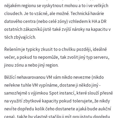
nějakém regionu se vyskytnout mohou a to i ve velkých
cloudech. Je to vzácné, ale možné. Technická havárie
datového centra (nebo celé zóny) vzhledem k HA a DR
ostatních zákazníků jistě také zvýší nároky na kapacitu v
těch zbývajících.
Řešením je typicky zkusit to o chvilku později, ideálně
večer, a pokud to nepomůže, tak zvolit jiný typ serveru,
jinou zónu a nebo jiný region.
Běžící nehavarovanou VM vám nikdo nevezme (nikdo
neřekne tuhle VM vypínáme, dostane ji někdo jiný -
samozřejmě s výjimkou Spot instancí, které slouží přesně
na využití zbytkové kapacity pokud tolerujete, že nikdy
nevíte dopředu kolik čeho dostanete a jaká bude aukční
cena), takže by vlastně stačilo ji mít pro jistotu dopředu