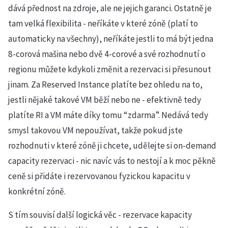
dává přednost na zdroje, ale ne jejich garanci. Ostatně je
tam velká flexibilita - neříkáte v které zóně (platí to
automaticky na všechny), neříkáte jestli to má být jedna
8-corová mašina nebo dvě 4-corové a své rozhodnutí o
regionu můžete kdykoli změnit a rezervaci si přesunout
jinam. Za Reserved Instance platíte bez ohledu na to,
jestli nějaké takové VM běží nebo ne - efektivně tedy
platíte RI a VM máte díky tomu “zdarma”. Nedává tedy
smysl takovou VM nepoužívat, takže pokud jste
rozhodnuti v které zóně ji chcete, udělejte si on-demand
capacity rezervaci - nic navíc vás to nestojí a k moc pěkně
ceně si přidáte i rezervovanou fyzickou kapacitu v
konkrétní zóně.
S tím souvisí další logická věc - rezervace kapacity