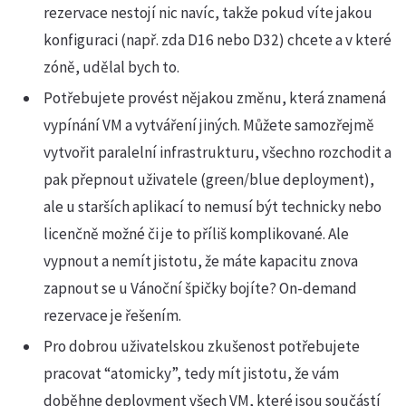
rezervace nestojí nic navíc, takže pokud víte jakou
konfiguraci (např. zda D16 nebo D32) chcete a v které
zóně, udělal bych to.
Potřebujete provést nějakou změnu, která znamená
vypínání VM a vytváření jiných. Můžete samozřejmě
vytvořit paralelní infrastrukturu, všechno rozchodit a
pak přepnout uživatele (green/blue deployment),
ale u starších aplikací to nemusí být technicky nebo
licenčně možné či je to příliš komplikované. Ale
vypnout a nemít jistotu, že máte kapacitu znova
zapnout se u Vánoční špičky bojíte? On-demand
rezervace je řešením.
Pro dobrou uživatelskou zkušenost potřebujete
pracovat “atomicky”, tedy mít jistotu, že vám
doběhne deployment všech VM, které jsou součástí