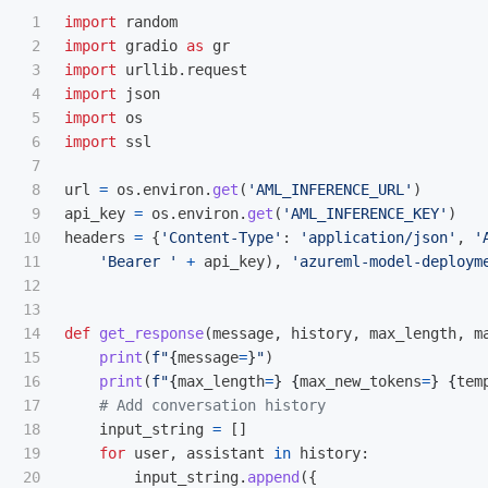
1

import
random
2

import
gradio
as
gr
3

import
urllib.request
4

import
json
5

import
os
6

import
ssl
7

8

url
=
os
.
environ
.
get
(
'
AML_INFERENCE_URL
'
)
9

api_key
=
os
.
environ
.
get
(
'
AML_INFERENCE_KEY
'
)
10

headers
=
{
'
Content-Type
'
:
'
application/json
'
,
'
11

'
Bearer 
'
+
api_key
),
'
azureml-model-deploym
12

13

14

def
get_response
(
message
,
history
,
max_length
,
m
15

print
(
f
"
{
message
=
}
"
)
16

print
(
f
"
{
max_length
=
}
{
max_new_tokens
=
}
{
tem
17

18

input_string
=
[]
19

for
user
,
assistant
in
history
:
20

input_string
.
append
({