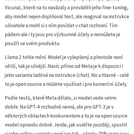
Vicuna), které na to navázaly a prováděli jeho fine-tuning,
aby model nejen doplňoval text, ale reagoval na instrukce
uživatele a mohl si s ním povídat v chat rozhraní. Tím
pádem ale i ty jsou pro výzkumné účely a nemůžete je
použít ve svém produktu.
Llama 2 tohle mění. Model je vylepšený a přestože není
větší, tak je silnější. Navíc přímo od Meta je k dispozici i
jeho varianta laděná na instrukce (chat). No a hlavně - celé
to je open source a můžete využívat i pro komerční účely.
Podle testů, které Meta dělalo, si model vede velmi
dobře. Na GPT-4 rozhodně nemá, ale pro GPT-3 je v
některých oblastech konkurentem a to je na open source
model opravdu dobré. Jenže, jak uvidíte později, spustit
si jeho velkou variantu není jen tak - nároky 70B verze jsou