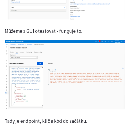
Můžeme z GUI otestovat - funguje to.
Tady je endpoint, klíč a kód do začátku.