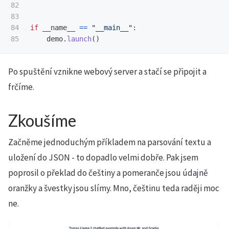
82

83

84

if
__name__
==
"
__main__
"
:
demo
.
launch
()
Po spuštění vznikne webový server a stačí se připojit a
frčíme.
Zkoušíme
Začněme jednoduchým příkladem na parsování textu a
uložení do JSON - to dopadlo velmi dobře. Pak jsem
poprosil o překlad do češtiny a pomeranče jsou údajně
oranžky a švestky jsou slímy. Mno, češtinu teda raději moc
ne.