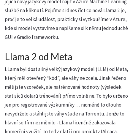
jejich nový jazykový model najít v Azure Machine Learning
službě na kliknutí. Pojďme si dnes říct co nová Llama 2 je,
proč je to velká událost, prakticky si vyzkoušíme v Azure,
kde si model vystavíme a napíšeme si k němu jednoduché
GUI v Gradio frameworku.
Llama 2 od Meta
LLama byl dost silný velký jazykový model (LLM) od Meta,
který měl otevřený “kód”, ale váhy ne zcela. Jinak řečeno
měli jste vzoreček, ale natrénované hodnoty (výsledek
statisíců dolarů trénování) přímo volně ne. To bylo určeno
jen pro registrované výzkumníky … nicméně to dlouho
nevydrželo a stáhli jste váhy všude na Torrentu. Jenže to
hlavní se tím nezměnilo - Llama licenčně zakazovala
komerční využití. To tedy platí i pro projekty (Alpaca,