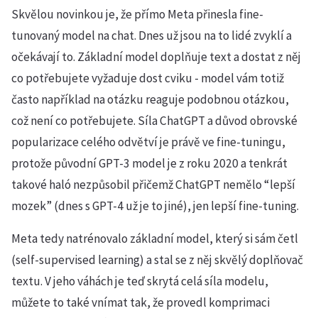
Skvělou novinkou je, že přímo Meta přinesla fine-
tunovaný model na chat. Dnes už jsou na to lidé zvyklí a
očekávají to. Základní model doplňuje text a dostat z něj
co potřebujete vyžaduje dost cviku - model vám totiž
často například na otázku reaguje podobnou otázkou,
což není co potřebujete. Síla ChatGPT a důvod obrovské
popularizace celého odvětví je právě ve fine-tuningu,
protože původní GPT-3 model je z roku 2020 a tenkrát
takové haló nezpůsobil přičemž ChatGPT nemělo “lepší
mozek” (dnes s GPT-4 už je to jiné), jen lepší fine-tuning.
Meta tedy natrénovalo základní model, který si sám četl
(self-supervised learning) a stal se z něj skvělý doplňovač
textu. V jeho váhách je teď skrytá celá síla modelu,
můžete to také vnímat tak, že provedl komprimaci