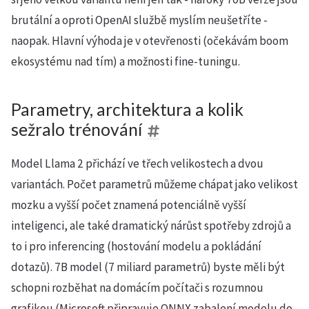
brutální a oproti OpenAI službě myslím neušetříte -
naopak. Hlavní výhoda je v otevřenosti (očekávám boom
ekosystému nad tím) a možnosti fine-tuningu.
Parametry, architektura a kolik
sežralo trénování
Model Llama 2 přichází ve třech velikostech a dvou
variantách. Počet parametrů můžeme chápat jako velikost
mozku a vyšší počet znamená potenciálně vyšší
inteligenci, ale také dramatický nárůst spotřeby zdrojů a
to i pro inferencing (hostování modelu a pokládání
dotazů). 7B model (7 miliard parametrů) byste měli být
schopni rozběhat na domácím počítači s rozumnou
grafikou (Microsoft připravuje ONNX zabalení modelu do