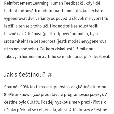
Reinforcement Learning Human Feedback), kdy lidé
hodnotí odpovědi modelu (na stejnou otázku necháte
vygenerovat dvě varianty odpovědi a člověk má vybrat tu
lepší) a ten se z toho učí. Hodnotitelé se soustředili
hlavně na užitečnost (jestli odpověď pomohla, byla
srozumitelná) a bezpečnost (jestli model nevygeneroval
něco nevhodného). Celkem získali asi 1,5 milionu
takových hodnocení a z toho se model posupně zlepšoval.
Jak s češtinou?
Špatně - 90% textů na vstupu bylo v angličtině a k tomu
8,4% unknown (což představuje programovací jazyky). V
češtině bylo 0,03%. Později vyzkoušíme v praxi - říct si o
nějaký překlad se celkem dá, ale složité dotazy v češtině