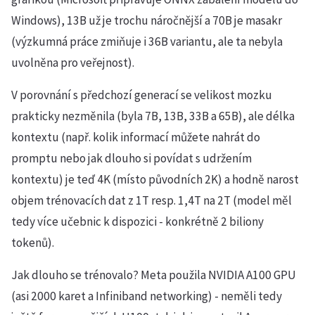
Windows), 13B už je trochu náročnější a 70B je masakr
(výzkumná práce zmiňuje i 36B variantu, ale ta nebyla
uvolněna pro veřejnost).
V porovnání s předchozí generací se velikost mozku
prakticky nezměnila (byla 7B, 13B, 33B a 65B), ale délka
kontextu (např. kolik informací můžete nahrát do
promptu nebo jak dlouho si povídat s udržením
kontextu) je teď 4K (místo původních 2K) a hodně narost
objem trénovacích dat z 1T resp. 1,4T na 2T (model měl
tedy více učebnic k dispozici - konkrétně 2 biliony
tokenů).
Jak dlouho se trénovalo? Meta použila NVIDIA A100 GPU
(asi 2000 karet a Infiniband networking) - neměli tedy