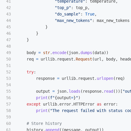
41

"
temperature
"
:
temperature
,
42

"
top_p
"
:
top_p
,
43

"
do_sample
"
:
True
,
44

"
max_new_tokens
"
:
max_new_tokens
45

}
46

}
47

}
48

49

body
=
str
.
encode
(
json
.
dumps
(
data
))
50

req
=
urllib
.
request
.
Request
(
url
,
body
,
head
51

52

try
:
53

response
=
urllib
.
request
.
urlopen
(
req
)
54

55

output
=
json
.
loads
(
response
.
read
())[
"
ou
56

print
(
f
"
{
output
=
}
"
)
57

except
urllib
.
error
.
HTTPError
as
error
:
58

print
(
"
The request failed with status co
59

60

61

history
.
append
((
message
,
output
))