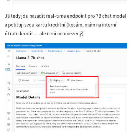
Já tedy jdu nasadit real-time endpoint pro 7B chat model
a polituji svou kartu kreditní (kecám, mám na interní
útratu kredit … ale není neomezený).