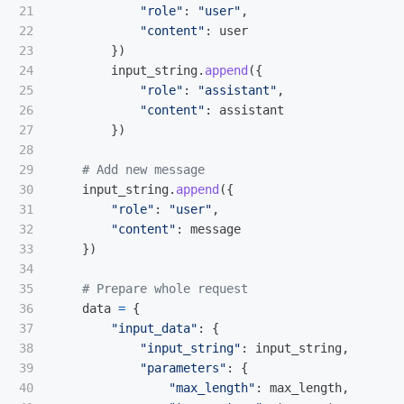
21

"
role
"
:
"
user
"
,
22

"
content
"
:
user
23

})
24

input_string
.
append
({
25

"
role
"
:
"
assistant
"
,
26

"
content
"
:
assistant
27

})
28

29

30

input_string
.
append
({
31

"
role
"
:
"
user
"
,
32

"
content
"
:
message
33

})
34

35

36

data
=
{
37

"
input_data
"
:
{
38

"
input_string
"
:
input_string
,
39

"
parameters
"
:
{
40

"
max_length
"
:
max_length
,