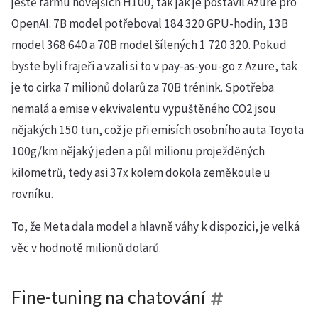
ještě farmu novějších H100, tak jak je postavil Azure pro
OpenAI. 7B model potřeboval 184 320 GPU-hodin, 13B
model 368 640 a 70B model šílených 1 720 320. Pokud
byste byli frajeři a vzali si to v pay-as-you-go z Azure, tak
je to cirka 7 milionů dolarů za 70B trénink. Spotřeba
nemalá a emise v ekvivalentu vypuštěného CO2 jsou
nějakých 150 tun, což je při emisích osobního auta Toyota
100g/km nějaký jeden a půl milionu proježděných
kilometrů, tedy asi 37x kolem dokola zeměkoule u
rovníku.
To, že Meta dala model a hlavně váhy k dispozici, je velká
věc v hodnotě milionů dolarů.
Fine-tuning na chatování