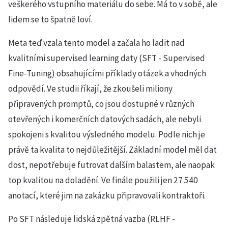
veškerého vstupního materiálu do sebe. Má to v sobě, ale
lidem se to špatně loví.
Meta teď vzala tento model a začala ho ladit nad
kvalitními supervised learning daty (SFT - Supervised
Fine-Tuning) obsahujícími příklady otázek a vhodných
odpovědí. Ve studii říkají, že zkoušeli miliony
připravených promptů, co jsou dostupné v různých
otevřených i komerčních datových sadách, ale nebyli
spokojeni s kvalitou výsledného modelu. Podle nich je
právě ta kvalita to nejdůležitější. Základní model měl dat
dost, nepotřebuje futrovat dalším balastem, ale naopak
top kvalitou na doladění. Ve finále použili jen 27 540
anotací, které jim na zakázku připravovali kontraktoři.
Po SFT následuje lidská zpětná vazba (RLHF -