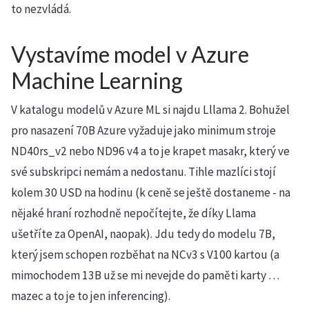
to nezvládá.
Vystavíme model v Azure
Machine Learning
V katalogu modelů v Azure ML si najdu Lllama 2. Bohužel
pro nasazení 70B Azure vyžaduje jako minimum stroje
ND40rs_v2 nebo ND96 v4 a to je krapet masakr, který ve
své subskripci nemám a nedostanu. Tihle mazlíci stojí
kolem 30 USD na hodinu (k ceně se ještě dostaneme - na
nějaké hraní rozhodně nepočítejte, že díky Llama
ušetříte za OpenAI, naopak). Jdu tedy do modelu 7B,
který jsem schopen rozběhat na NCv3 s V100 kartou (a
mimochodem 13B už se mi nevejde do paměti karty …
mazec a to je to jen inferencing).