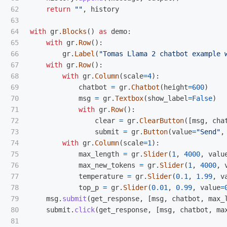
62

return
""
,
history
63

64

with
gr
.
Blocks
()
as
demo
:
65

with
gr
.
Row
():
66

gr
.
Label
(
"
Tomas Llama 2 chatbot example 
67

with
gr
.
Row
():
68

with
gr
.
Column
(
scale
=
4
):
69

chatbot
=
gr
.
Chatbot
(
height
=
600
)
70

msg
=
gr
.
Textbox
(
show_label
=
False
)
71

with
gr
.
Row
():
72

clear
=
gr
.
ClearButton
([
msg
,
cha
73

submit
=
gr
.
Button
(
value
=
"
Send
"
,
74

with
gr
.
Column
(
scale
=
1
):
75

max_length
=
gr
.
Slider
(
1
,
4000
,
valu
76

max_new_tokens
=
gr
.
Slider
(
1
,
4000
,
77

temperature
=
gr
.
Slider
(
0.1
,
1.99
,
v
78

top_p
=
gr
.
Slider
(
0.01
,
0.99
,
value
=
79

msg
.
submit
(
get_response
,
[
msg
,
chatbot
,
max_
80

submit
.
click
(
get_response
,
[
msg
,
chatbot
,
ma
81
