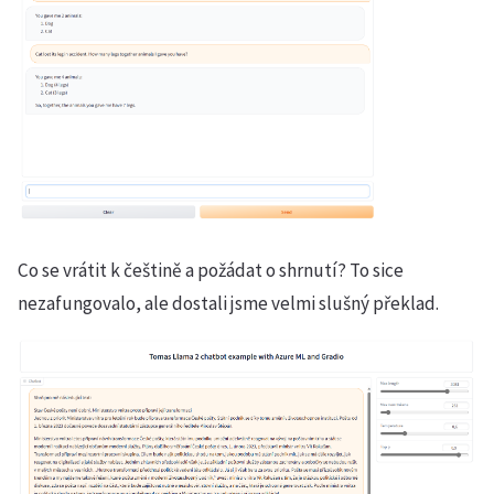
Co se vrátit k češtině a požádat o shrnutí? To sice
nezafungovalo, ale dostali jsme velmi slušný překlad.