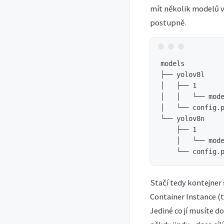
mít několik modelů v
postupně.
models

├── yolov8l

│   ├── 1

│   │   └── mode
│   └── config.p
└── yolov8n

    ├── 1

    │   └── mode
Stačí tedy kontejner
Container Instance (
Jediné co jí musíte do