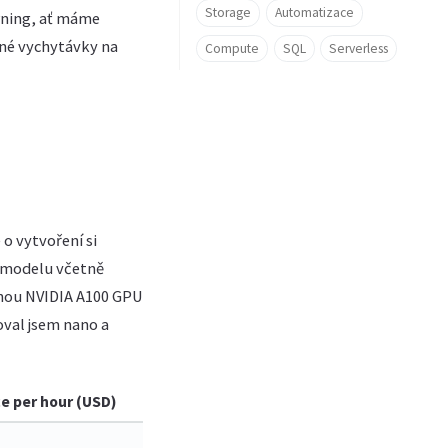
Storage
Automatizace
rning, ať máme
né vychytávky na
Compute
SQL
Serverless
o vytvoření si
 modelu včetně
ednou NVIDIA A100 GPU
oval jsem nano a
ce per hour (USD)
Price per 1M images nano (USD)
Price 
3.39
56.93