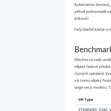
Kubernetes Service)
pěkně pohromadě nas
kliknutí.
Celý dnešní kód je u 
Benchmark
Všechno co tady uvid
nějaké řádové předs
různých zabalení. Vyz
a k tomu nějaký finan
large verzi modelu. T
VM Type
STANDARD_D2AS_