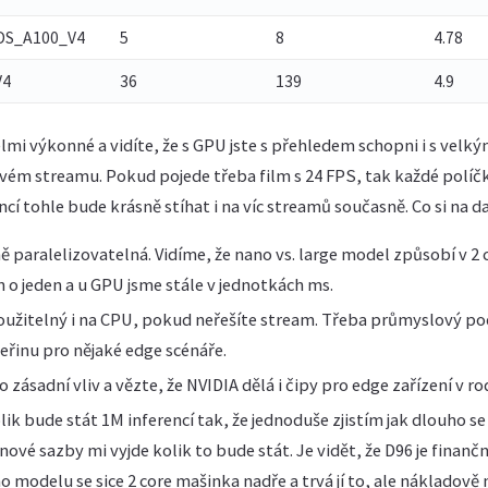
S_A100_V4
5
8
4.78
V4
36
139
4.9
lmi výkonné a vidíte, že s GPU jste s přehledem schopni i s vel
vém streamu. Pokud pojede třeba film s 24 FPS, tak každé políčko
cí tohle bude krásně stíhat i na víc streamů současně. Co si na 
ě paralelizovatelná. Vidíme, že nano vs. large model způsobí v 2
en o jeden a u GPU jsme stále v jednotkách ms.
oužitelný i na CPU, pokud neřešíte stream. Třeba průmyslový po
eřinu pro nějaké edge scénáře.
zásadní vliv a vězte, že NVIDIA dělá i čipy pro edge zařízení v ro
lik bude stát 1M inferencí tak, že jednoduše zjistím jak dlouho s
nové sazby mi vyjde kolik to bude stát. Je vidět, že D96 je finanč
o modelu se sice 2 core mašinka nadře a trvá jí to, ale nákladově 