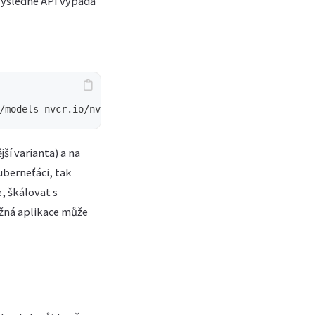
 výsledné API vypadá
/models nvcr.io/nvidia/tritonserver:23.05-py3 tritonserv
ší varianta) a na
uberneťáci, tak
, škálovat s
ěžná aplikace může