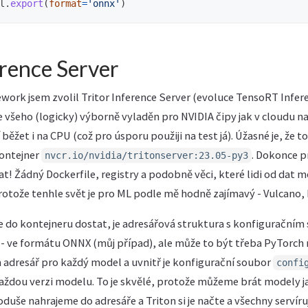
l
.
export
(
format
=
'
onnx
'
)
erence Server
work jsem zvolil Tritor Inference Server (evoluce TensoRT Infer
e všeho (logicky) výborně vyladěn pro NVIDIA čipy jak v cloudu n
ěžet i na CPU (což pro úsporu použiji na test já). Úžasné je, že t
kontejner
. Dokonce p
nvcr.io/nvidia/tritonserver:23.05-py3
t! Žádný Dockerfile, registry a podobně věci, které lidi od dat m
rotože tenhle svět je pro ML podle mě hodně zajímavý - Vulcano,
e do kontejneru dostat, je adresářová struktura s konfigurační
ve formátu ONNX (můj případ), ale může to být třeba PyTorch 
adresář pro každý model a uvnitř je konfigurační soubor
confi
každou verzi modelu. To je skvělé, protože můžeme brát modely
oduše nahrajeme do adresáře a Triton si je načte a všechny servír