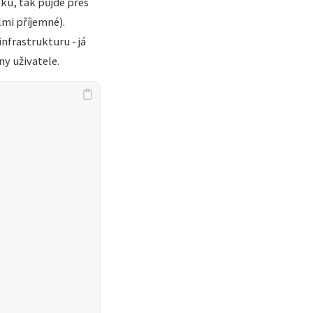
oku, tak půjde přes
lmi příjemné).
frastrukturu - já
ny uživatele.