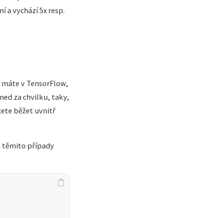
í a vychází 5x resp.
a máte v TensorFlow,
ned za chvilku, taky,
cete běžet uvnitř
i těmito případy