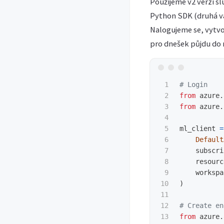
Použijeme v2 verzi sl
Python SDK (druhá var
Nalogujeme se, vytvo
pro dnešek půjdu do m
1

2

from
azure.
3

from
azure.
4

5

ml_client
=
6

Default
7

subscri
8

resourc
9

workspa
10

)
11

12

13

from
azure.