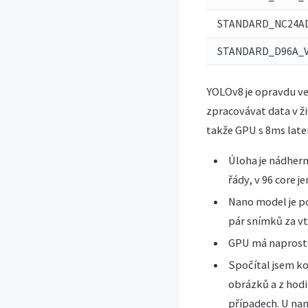
STANDARD_NC24AD
STANDARD_D96A_
YOLOv8 je opravdu ve
zpracovávat data v ži
takže GPU s 8ms laten
Úloha je nádhern
řády, v 96 core j
Nano model je p
pár snímků za vt
GPU má naprosto 
Spočítal jsem ko
obrázků a z hodi
případech. U nan