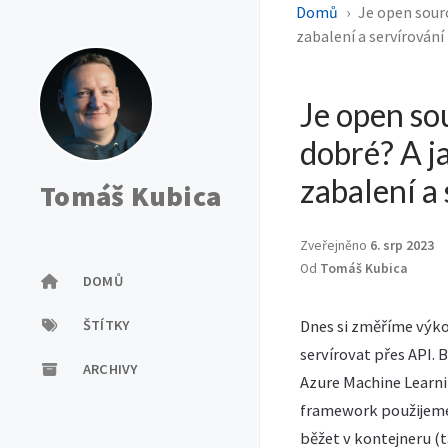
Domů
Je open sourc
zabalení a servírování
Je open so
dobré? A j
zabalení a
Tomáš Kubica
Zveřejněno
6. srp 2023
Od
Tomáš Kubica
DOMŮ
ŠTÍTKY
Dnes si změříme výko
servírovat přes API.
ARCHIVY
Azure Machine Learni
framework použijeme T
běžet v kontejneru (