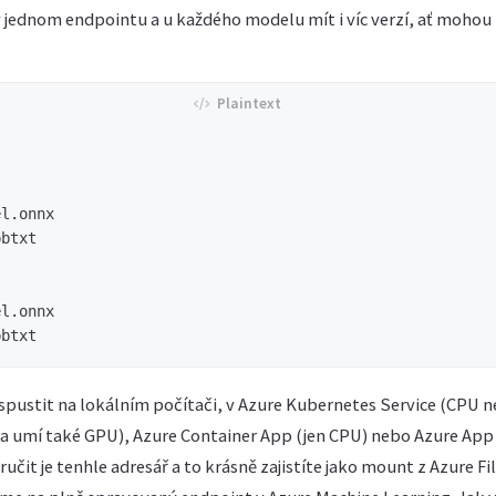
 jednom endpointu a u každého modelu mít i víc verzí, ať mohou
l.onnx

btxt

l.onnx

 spustit na lokálním počítači, v Azure Kubernetes Service (CPU 
ta umí také GPU), Azure Container App (jen CPU) nebo Azure App 
ručit je tenhle adresář a to krásně zajistíte jako mount z Azure Fil