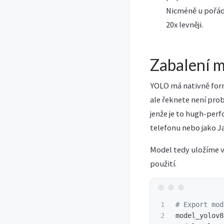
Nicméně u pořádn
20x levněji.
Zabalení 
YOLO má nativně form
ale řeknete není prob
jenže je to hugh-perf
telefonu nebo jako J
Model tedy uložíme v
použití.
1

2

model_yolov8