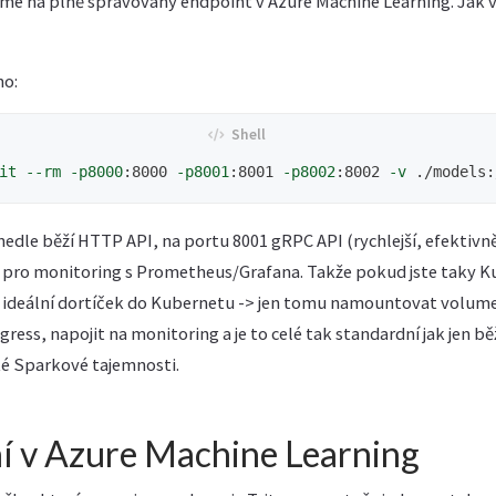
ílíme na plně spravovaný endpoint v Azure Machine Learning. Jak
no:
it
--rm
-p8000
:8000 
-p8001
:8001 
-p8002
:8002 
-v
 ./models:
dle běží HTTP API, na portu 8001 gRPC API (rychlejší, efektivněj
y pro monitoring s Prometheus/Grafana. Takže pokud jste taky K
 to ideální dortíček do Kubernetu -> jen tomu namountovat volume
ess, napojit na monitoring a je to celé tak standardní jak jen b
ké Sparkové tajemnosti.
í v Azure Machine Learning