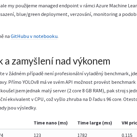
, ale my použijeme managed endpoint v rámci Azure Machine Lea
azení, blue/green deployment, verzování, monitoring a podob
mě na
GitHubu v notebooku
.
 a zamyšlení nad výkonem
íte v žádném případě není profesionální vyladěný benchmark, jde 
tavy. Přímo YOLOv8 má ve svém API možnost provést benchmark
koušel jsem jednak malý server (2 core 8 GB RAM), pak stroj s j
ční ekvivalent v CPU, což vyšlo zhruba na D řadu s 96 core. Otest
ady jsou výsledky.
Time nano (ms)
Time large (ms)
VM pri
V4
123
1782
0.115