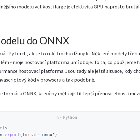
ějšího modelu velikosti large je efektivita GPU naprosto brutáln
modelu do ONNX
át PyTorch, ale je to celé trochu džungle. Některé modely třeb
lém - moje hostovací platforma umí oboje. To ta, co použijeme h
ormance hostovací platforma. Jsou tady ale ještě situace, kdy ch
avascriptový kód v browseru a tak podobně.
e formátu ONNX, který by měl zajistit lepší přenositelnosti mez
n
.
export
(
format
=
'
onnx
'
)