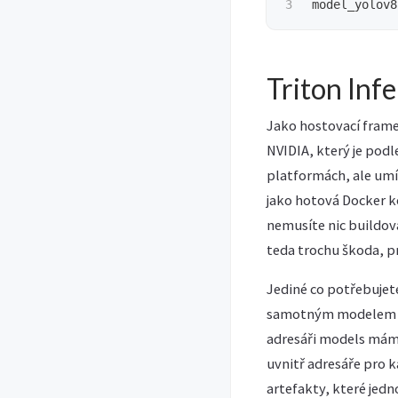
model_yolov8
Triton Inf
Jako hostovací frame
NVIDIA, který je podl
platformách, ale umí b
jako hotová Docker 
nemusíte nic buildova
teda trochu škoda, p
Jediné co potřebujet
samotným modelem - 
adresáři models mám 
uvnitř adresáře pro 
artefakty, které jedn