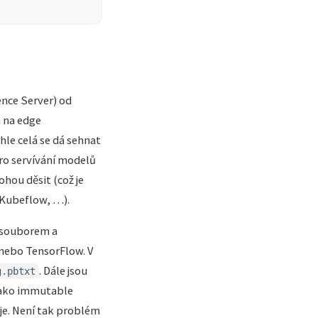
ence Server) od
a na edge
ohle celá se dá sehnat
ro servívání modelů
ohou děsit (což je
 Kubeflow, …).
m souborem a
nebo TensorFlow. V
. Dále jsou
g.pbtxt
 jako immutable
uje. Není tak problém