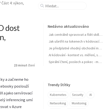
 Část 4: výkon,
O dost
Nedávno aktualizováno
n,
Jak centrálně spravovat a řídit skills pro agenty a zejména jejich samostatné zlepšování
Jak ušetřit na tokenech v kódovacích agentech typu GitHub Copilot
Je předplatné vhodný obchodní model pro AI produkt? Zdražuje AI? Zdražují tokeny? Nebo se jen najíždí na férový model?
AI kódování - kontext vs. měření, software jako paměť, váš software se učit nebudu, OpenClaw a chytrá domácnost
Spirální čtení, poslech a pokec - moje AI workflow pro nasání knihy do mozku
23 minut
čtení
čky a začneme ho
Trendy štítky
otebooky poslouží
 a jako servírovací
Kubernetes
Security
AI
Celý inferencing umí
Networking
Monitoring
zovat v Azure