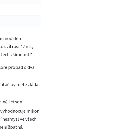
6.64
10.62
49
189.18
kým modelem
 svítí asi 42 ms,
datech všimnout?
 core propad o dva
čítač by měl zvládat
dině Jetson.
e vyhodnocuje milion
ní nesmysl ve všech
není špatná.