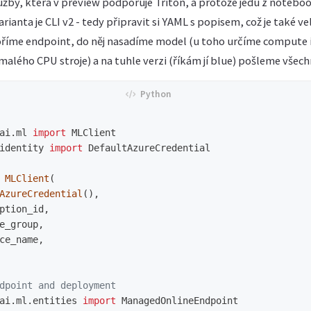
užby, která v preview podporuje Triton, a protože jedu z notebo
ianta je CLI v2 - tedy připravit si YAML s popisem, což je také ve
říme endpoint, do něj nasadíme model (u toho určíme compute in
alého CPU stroje) a na tuhle verzi (říkám jí blue) pošleme všech
ai.ml
import
MLClient
identity
import
DefaultAzureCredential
MLClient
(
AzureCredential
(),
ption_id
,
e_group
,
ce_name
,
ai.ml.entities
import
ManagedOnlineEndpoint