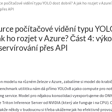
e počítačové vidění typu YOLO dost dobré? A jak ho rozjet v Azure?
 přes API
urce počítačové vidění typu YOL
ak ho rozjet v Azure? Část 4: výko
 servírování přes API
n modelu na různém železe v Azure, zabalíme si model do krabi
 Benchmark utilitku nám dá přímo YOLOv8 a jako compute pro n
ng service. Model pro nějakou konsolidaci vyexportujeme do ONNX
riton Inference Server od NVIDIA (který ale funguje i na CPU). 
takže někdy v budoucnu si třeba ukážeme jak ho efektivně provo