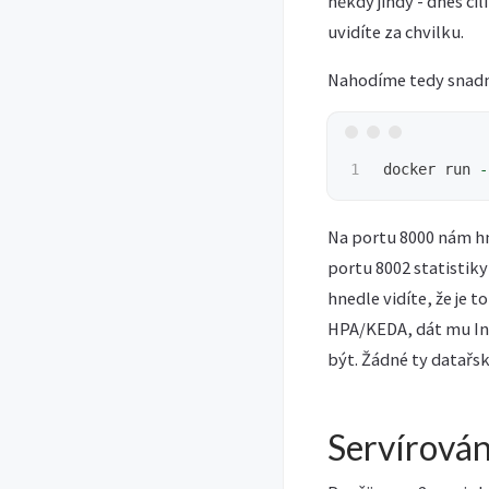
někdy jindy - dnes c
uvidíte za chvilku.
Nahodíme tedy snad
docker run 
-
Na portu 8000 nám hne
portu 8002 statistik
hnedle vidíte, že je
HPA/KEDA, dát mu Ingr
být. Žádné ty datařs
Servírován