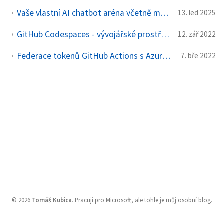
Vaše vlastní AI chatbot aréna včetně monitoringu s OpenTelemetry, AI Foundry, Gradio a Azure Container Apps nahozená přes Terraform
13. led 2025
GitHub Codespaces - vývojářské prostředí od stroje po knihovny a kompilátor, které naběhne za 15 vteřin
12. zář 2022
Federace tokenů GitHub Actions s Azure Active Directory pro přístup z vaší CI/CD do Azure bez hesel
7. bře 2022
©
2026
Tomáš Kubica
.
Pracuji pro Microsoft, ale tohle je můj osobní blog.