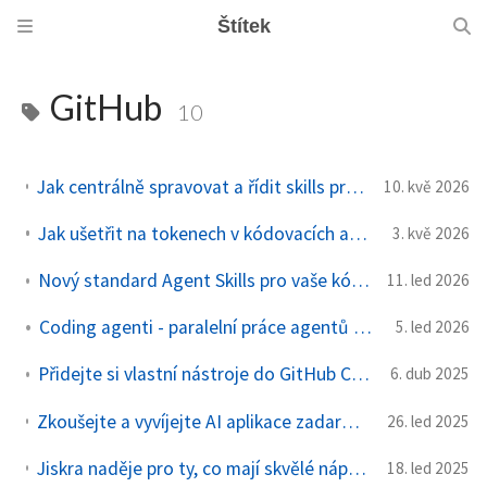
Štítek
GitHub
10
Jak centrálně spravovat a řídit skills pro agenty a zejména jejich samostatné zlepšování
10. kvě 2026
Jak ušetřit na tokenech v kódovacích agentech typu GitHub Copilot
3. kvě 2026
Nový standard Agent Skills pro vaše kódovací pracanty v GitHub Copilot
11. led 2026
Coding agenti - paralelní práce agentů na vašich úkolech
5. led 2026
Přidejte si vlastní nástroje do GitHub Copilot s napojením na MCP server
6. dub 2025
Zkoušejte a vyvíjejte AI aplikace zadarmo s GitHub Models - OpenAI, Llama, Mistral i Phi
26. led 2025
Jiskra naděje pro ty, co mají skvělé nápady na aplikace, ale neumí ani trochu programovat - GitHub Spark
18. led 2025